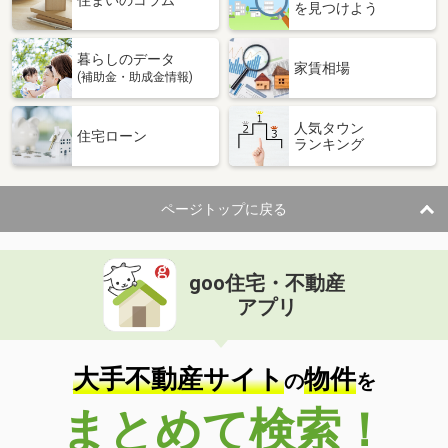
住まいのコラム
を見つけよう
暮らしのデータ
家賃相場
(補助金・助成金情報)
人気タウン
住宅ローン
ランキング
ページトップに戻る
goo住宅・不動産
アプリ
大手不動産サイト
物件
の
を
まとめて検索！