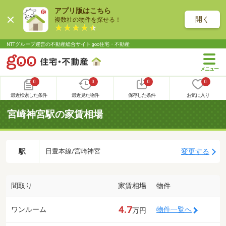
アプリ版はこちら
開く
複数社の物件を探せる！
NTTグループ運営の不動産総合サイト goo住宅・不動産
0
0
0
0
最近検索した条件
最近見た物件
保存した条件
お気に入り
宮崎神宮駅の家賃相場
駅
変更する
日豊本線/宮崎神宮
間取り
家賃相場
物件
4.7
ワンルーム
物件一覧へ
万円