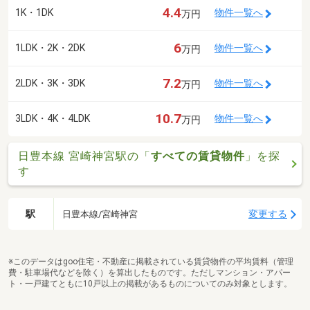
4.4
1K・1DK
物件一覧へ
万円
6
1LDK・2K・2DK
物件一覧へ
万円
7.2
2LDK・3K・3DK
物件一覧へ
万円
10.7
3LDK・4K・4LDK
物件一覧へ
万円
日豊本線 宮崎神宮駅の「
すべての賃貸物件
」を探
す
駅
変更する
日豊本線/宮崎神宮
※このデータはgoo住宅・不動産に掲載されている賃貸物件の平均賃料（管理
費・駐車場代などを除く）を算出したものです。ただしマンション・アパー
ト・一戸建てともに10戸以上の掲載があるものについてのみ対象とします。