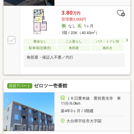
3.80
万円
管理費3,000円
なし
1ヶ月
2
1階 / 2DK（40.45m
）
敷金なし
二人暮らし
バス・トイレ別
駐車場(近隣含)
角部屋
南向き
角部屋・保証人不要／代行
ゼロツー壱番館
賃貸アパート
ＪＲ日豊本線 豊前善光寺 車
11分/6.0km
築4年3ヶ月 / 3階建
大分県宇佐市大字閤