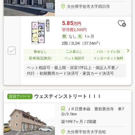
大分県宇佐市大字四日市
5.85
万円
管理費2,300円
なし
1ヶ月
2
2階 / 2LDK（57.54m
）
敷金なし
二人暮らし
バス・トイレ別
駐車場(近隣含)
ペット相談可
インターネット無料
ペット相談可・最上階・浴室1坪以上・保証人不要／
代行 ・初期費用カード決済可・家賃カード決済可
ウェスティンストリートＩＩＩ
賃貸アパート
ＪＲ日豊本線 豊前善光寺 車7
分/3.1km
築19年7ヶ月 / 2階建
大分県宇佐市大字吉松