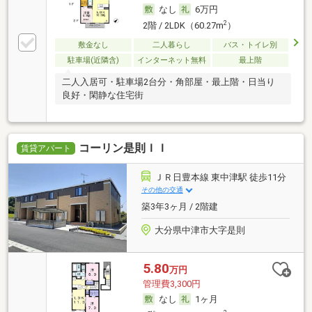
なし
6万円
2
2階 / 2LDK（60.27m
）
敷金なし
二人暮らし
バス・トイレ別
駐車場(近隣含)
インターネット無料
最上階
二人入居可・駐車場2台分・角部屋・最上階・日当り
良好・閑静な住宅街
コーリン是則ＩＩ
賃貸アパート
ＪＲ日豊本線 東中津駅 徒歩11分
その他の交通
築3年3ヶ月 / 2階建
大分県中津市大字是則
5.80
万円
管理費3,300円
なし
1ヶ月