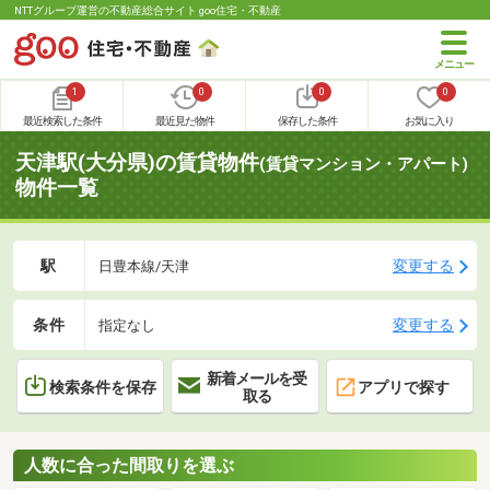
NTTグループ運営の不動産総合サイト goo住宅・不動産
1
0
0
0
最近検索した条件
最近見た物件
保存した条件
お気に入り
天津駅(大分県)の賃貸物件
(賃貸マンション・アパート)
物件一覧
駅
変更する
日豊本線/天津
条件
変更する
指定なし
新着メールを受
検索条件を保存
アプリで探す
取る
人数に合った間取りを選ぶ