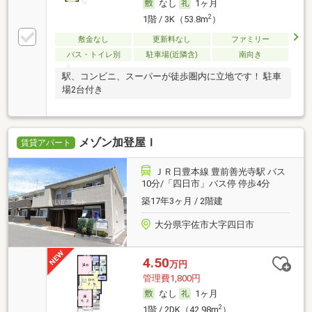
なし
1ヶ月
2
1階 / 3K（53.8m
）
敷金なし
更新料なし
ファミリー
バス・トイレ別
駐車場(近隣含)
南向き
駅、コンビニ、スーパーが徒歩圏内に立地です！ 駐車
場2台付き
メゾン加登屋Ｉ
賃貸アパート
ＪＲ日豊本線 豊前善光寺駅 バス
10分/「四日市」バス停 停歩4分
築17年3ヶ月 / 2階建
大分県宇佐市大字四日市
4.50
万円
管理費1,800円
なし
1ヶ月
2
1階 / 2DK（42.98m
）