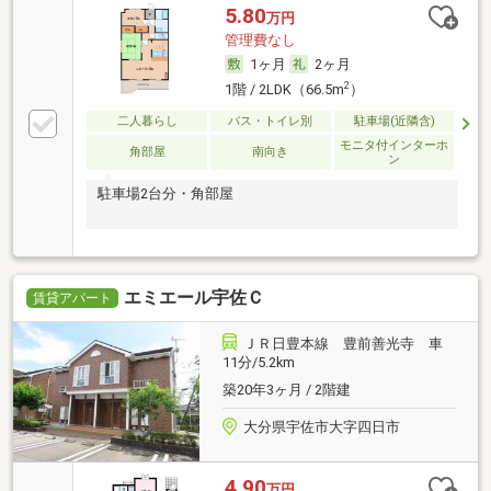
5.80
万円
管理費なし
1ヶ月
2ヶ月
2
1階 / 2LDK（66.5m
）
二人暮らし
バス・トイレ別
駐車場(近隣含)
モニタ付インターホ
角部屋
南向き
ン
駐車場2台分・角部屋
エミエール宇佐Ｃ
賃貸アパート
ＪＲ日豊本線 豊前善光寺 車
11分/5.2km
築20年3ヶ月 / 2階建
大分県宇佐市大字四日市
4.90
万円