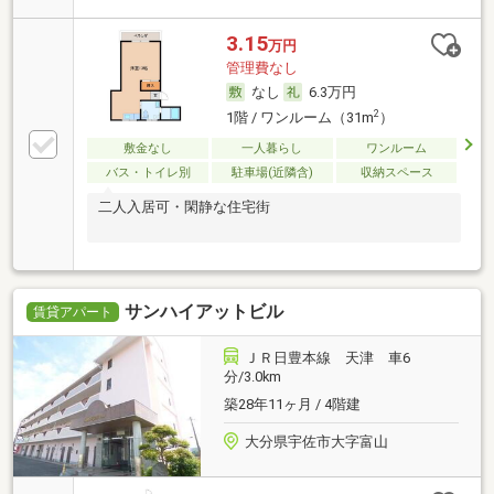
3.15
万円
管理費なし
なし
6.3万円
2
1階 / ワンルーム（31m
）
敷金なし
一人暮らし
ワンルーム
バス・トイレ別
駐車場(近隣含)
収納スペース
二人入居可・閑静な住宅街
サンハイアットビル
賃貸アパート
ＪＲ日豊本線 天津 車6
分/3.0km
築28年11ヶ月 / 4階建
大分県宇佐市大字富山