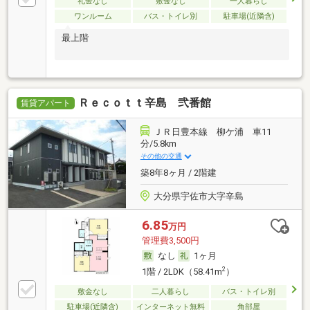
礼金なし
敷金なし
一人暮らし
ワンルーム
バス・トイレ別
駐車場(近隣含)
最上階
Ｒｅｃｏｔｔ辛島 弐番館
賃貸アパート
ＪＲ日豊本線 柳ケ浦 車11
分/5.8km
その他の交通
築8年8ヶ月 / 2階建
大分県宇佐市大字辛島
6.85
万円
管理費3,500円
なし
1ヶ月
2
1階 / 2LDK（58.41m
）
敷金なし
二人暮らし
バス・トイレ別
駐車場(近隣含)
インターネット無料
角部屋