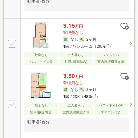
駐車場2台分
3.15
万円
管理費なし
なし
2ヶ月
2
1階 / ワンルーム（29.7m
）
敷金なし
一人暮らし
ワンルーム
バス・トイレ別
駐車場(近隣含)
室内洗濯機置き場
3.50
万円
管理費なし
なし
2ヶ月
2
1階 / 2DK（48.3m
）
敷金なし
二人暮らし
バス・トイレ別
駐車場(近隣含)
室内洗濯機置き場
エアコン付き
駐車場2台分