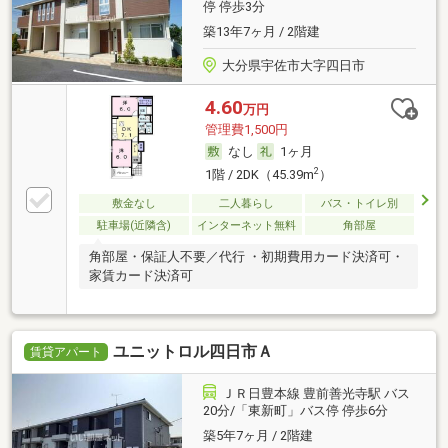
停 停歩3分
築13年7ヶ月 / 2階建
大分県宇佐市大字四日市
4.60
万円
管理費1,500円
なし
1ヶ月
2
1階 / 2DK（45.39m
）
敷金なし
二人暮らし
バス・トイレ別
駐車場(近隣含)
インターネット無料
角部屋
角部屋・保証人不要／代行 ・初期費用カード決済可・
家賃カード決済可
ユニットロル四日市Ａ
賃貸アパート
ＪＲ日豊本線 豊前善光寺駅 バス
20分/「東新町」バス停 停歩6分
築5年7ヶ月 / 2階建