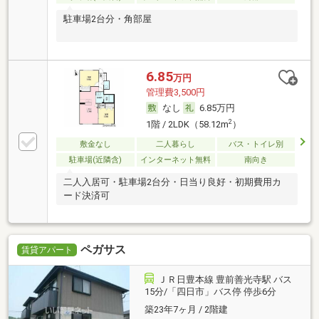
駐車場2台分・角部屋
6.85
万円
管理費3,500円
なし
6.85万円
2
1階 / 2LDK（58.12m
）
敷金なし
二人暮らし
バス・トイレ別
駐車場(近隣含)
インターネット無料
南向き
二人入居可・駐車場2台分・日当り良好・初期費用カ
ード決済可
ペガサス
賃貸アパート
ＪＲ日豊本線 豊前善光寺駅 バス
15分/「四日市」バス停 停歩6分
築23年7ヶ月 / 2階建