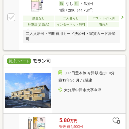
なし
4.5万円
2
1階 / 2DK（44.75m
）
敷金なし
二人暮らし
バス・トイレ別
駐車場(近隣含)
インターネット無料
南向き
二人入居可・初期費用カード決済可・家賃カード決済
可
モラン司
賃貸アパート
ＪＲ日豊本線 今津駅 徒歩10分
築13年5ヶ月 / 2階建
大分県中津市大字今津
5.80
万円
管理費4,500円