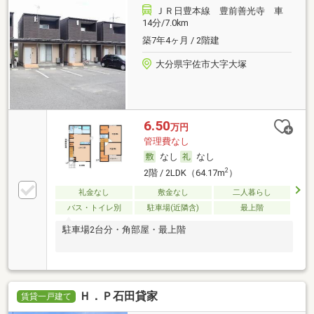
ＪＲ日豊本線 豊前善光寺 車
14分/7.0km
築7年4ヶ月 / 2階建
大分県宇佐市大字大塚
6.50
万円
管理費なし
なし
なし
2
2階 / 2LDK（64.17m
）
礼金なし
敷金なし
二人暮らし
バス・トイレ別
駐車場(近隣含)
最上階
駐車場2台分・角部屋・最上階
Ｈ．Ｐ石田貸家
賃貸一戸建て