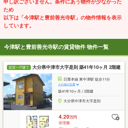
申し訳ございません。条件にあう物件が少なかった
ため
以下は「今津駅と豊前善光寺駅」の物件情報を表示
しています。
今津駅と豊前善光寺駅の賃貸物件 物件一覧
大分県中津市大字是則 築41年10ヶ月 2階建
賃貸一戸建て
日豊本線 東中津駅 徒歩11分
その他の交通
築41年10ヶ月 / 2階建
大分県中津市大字是則
4.20
万円
管理費-