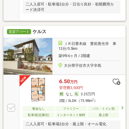
二人入居可・駐車場2台分・日当り良好・初期費用カ
ード決済可
ケルス
賃貸アパート
ＪＲ日豊本線 豊前善光寺 車
12分/5.5km
築9年6ヶ月 / 2階建
大分県宇佐市大字辛島
6.50
万円
管理費3,500円
なし
3.25万円
2
2階 / 3LDK（73.98m
）
敷金なし
ファミリー
バス・トイレ別
駐車場(近隣含)
インターネット無料
最上階
二人入居可・駐車場2台分・最上階・オール電化