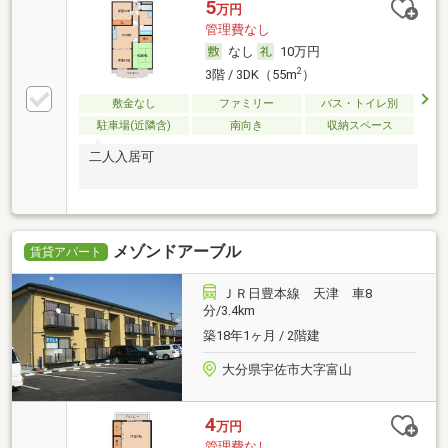
5
万円
管理費なし
なし
10万円
2
3階 / 3DK（55m
）
敷金なし
ファミリー
バス・トイレ別
駐車場(近隣含)
南向き
収納スペース
二人入居可
メゾンドアーブル
賃貸アパート
ＪＲ日豊本線 天津 車8
分/3.4km
築18年1ヶ月 / 2階建
大分県宇佐市大字富山
4
万円
管理費なし