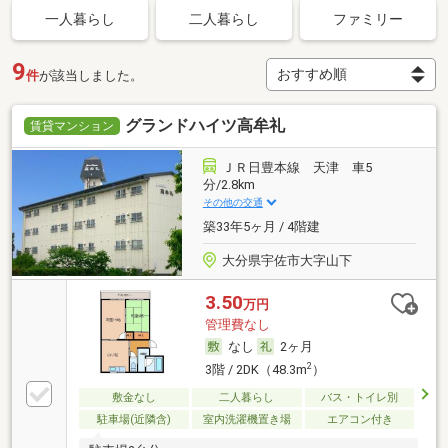
一人暮らし
二人暮らし
ファミリー
9
件
が該当しました。
グランドハイツ高牟礼
賃貸マンション
ＪＲ日豊本線 天津 車5
分/2.8km
その他の交通
築33年5ヶ月 / 4階建
大分県宇佐市大字山下
3.50
万円
管理費なし
なし
2ヶ月
2
3階 / 2DK（48.3m
）
敷金なし
二人暮らし
バス・トイレ別
駐車場(近隣含)
室内洗濯機置き場
エアコン付き