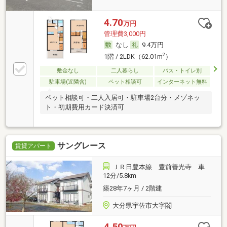
4.70
万円
管理費3,000円
なし
9.4万円
2
1階 / 2LDK（62.01m
）
敷金なし
二人暮らし
バス・トイレ別
駐車場(近隣含)
ペット相談可
インターネット無料
ペット相談可・二人入居可・駐車場2台分・メゾネッ
ト・初期費用カード決済可
サングレース
賃貸アパート
ＪＲ日豊本線 豊前善光寺 車
12分/5.8km
築28年7ヶ月 / 2階建
大分県宇佐市大字閤
4.50