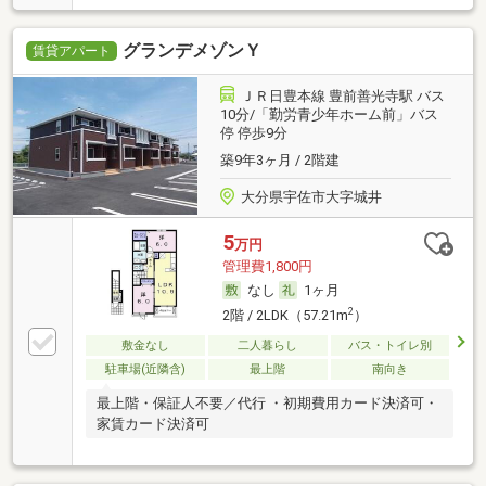
グランデメゾンＹ
賃貸アパート
ＪＲ日豊本線 豊前善光寺駅 バス
10分/「勤労青少年ホーム前」バス
停 停歩9分
築9年3ヶ月 / 2階建
大分県宇佐市大字城井
5
万円
管理費1,800円
なし
1ヶ月
2
2階 / 2LDK（57.21m
）
敷金なし
二人暮らし
バス・トイレ別
駐車場(近隣含)
最上階
南向き
最上階・保証人不要／代行 ・初期費用カード決済可・
家賃カード決済可