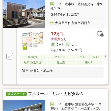
ＪＲ日豊本線 豊前善光寺 車9
分/4.7km
築19年6ヶ月 / 2階建
大分県宇佐市大字四日市
12
万円
管理費なし
5ヶ月
なし
2
2階 / 4LDK（157.9m
）
礼金なし
ファミリー
バス・トイレ別
駐車場(近隣含)
最上階
南向き
駐車場2台分・最上階
フルリール・ミル・カピタルＡ
賃貸アパート
ＪＲ日豊本線 豊前善光寺駅 バス
10分/「勤労青少年ホーム前」バス