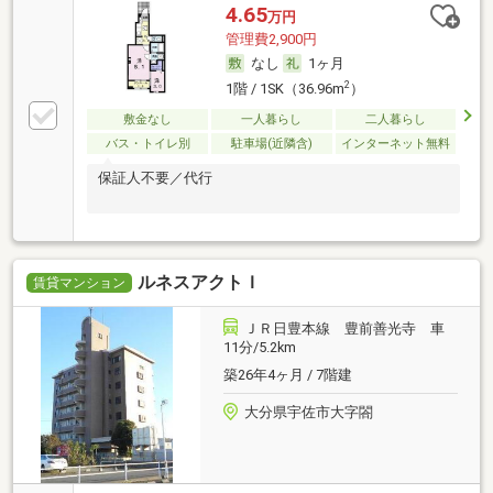
4.65
万円
管理費2,900円
なし
1ヶ月
2
1階 / 1SK（36.96m
）
敷金なし
一人暮らし
二人暮らし
バス・トイレ別
駐車場(近隣含)
インターネット無料
保証人不要／代行
ルネスアクトＩ
賃貸マンション
ＪＲ日豊本線 豊前善光寺 車
11分/5.2km
築26年4ヶ月 / 7階建
大分県宇佐市大字閤