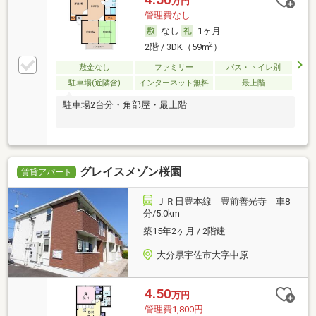
万円
管理費なし
なし
1ヶ月
2
2階 / 3DK（59m
）
敷金なし
ファミリー
バス・トイレ別
駐車場(近隣含)
インターネット無料
最上階
駐車場2台分・角部屋・最上階
グレイスメゾン桜園
賃貸アパート
ＪＲ日豊本線 豊前善光寺 車8
分/5.0km
築15年2ヶ月 / 2階建
大分県宇佐市大字中原
4.50
万円
管理費1,800円