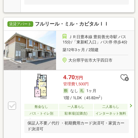
フルリール・ミル・カピタルＩＩ
賃貸アパート
ＪＲ日豊本線 豊前善光寺駅 バス
15分/「東新町入口」バス停 停歩4分
築12年3ヶ月 / 2階建
大分県宇佐市大字四日市
4.70
万円
管理費1,500円
なし
1ヶ月
2
1階 / 1LDK（45.82m
）
敷金なし
一人暮らし
二人暮らし
バス・トイレ別
駐車場(近隣含)
インターネット無料
保証人不要／代行 ・初期費用カード決済可・家賃カー
ド決済可