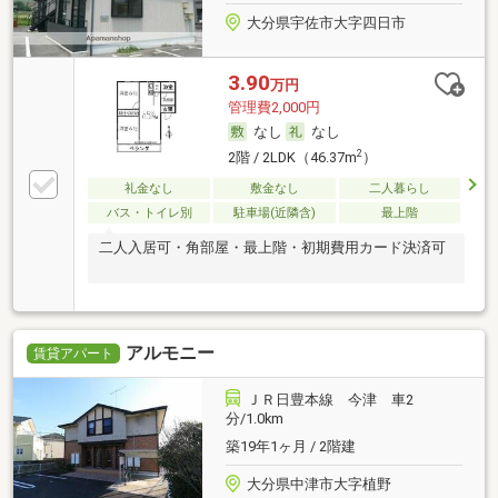
大分県宇佐市大字四日市
3.90
万円
管理費2,000円
なし
なし
2
2階 / 2LDK（46.37m
）
礼金なし
敷金なし
二人暮らし
バス・トイレ別
駐車場(近隣含)
最上階
二人入居可・角部屋・最上階・初期費用カード決済可
アルモニー
賃貸アパート
ＪＲ日豊本線 今津 車2
分/1.0km
築19年1ヶ月 / 2階建
大分県中津市大字植野