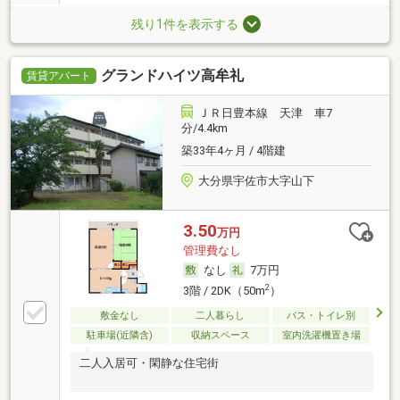
残り1件を表示する
グランドハイツ高牟礼
賃貸アパート
ＪＲ日豊本線 天津 車7
分/4.4km
築33年4ヶ月 / 4階建
大分県宇佐市大字山下
3.50
万円
管理費なし
なし
7万円
2
3階 / 2DK（50m
）
敷金なし
二人暮らし
バス・トイレ別
駐車場(近隣含)
収納スペース
室内洗濯機置き場
二人入居可・閑静な住宅街