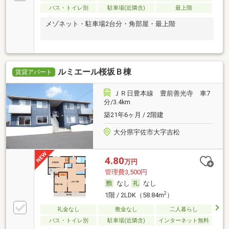
バス・トイレ別
駐車場(近隣含)
最上階
メゾネット・駐車場2台分・角部屋・最上階
ルミエール桜坂Ｂ棟
賃貸アパート
ＪＲ日豊本線 豊前善光寺 車7
分/3.4km
築21年6ヶ月 / 2階建
大分県宇佐市大字吉松
4.80
万円
管理費3,500円
なし
なし
2
1階 / 2LDK（58.84m
）
礼金なし
敷金なし
二人暮らし
バス・トイレ別
駐車場(近隣含)
インターネット無料