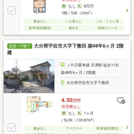
なし
8万円
2
1階 / 1DK（33m
）
敷金なし
一人暮らし
バス・トイレ別
駐車場(近隣含)
南向き
収納スペース
大分県宇佐市大字下敷田 築48年6ヶ月 2階
賃貸一戸建て
建
ＪＲ日豊本線 天津駅 徒歩11分
築48年6ヶ月 / 2階建
大分県宇佐市大字下敷田
4.50
万円
管理費なし
なし
1ヶ月
2
/ 5LDK（130.87m
）
敷金なし
ファミリー
駐車場(近隣含)