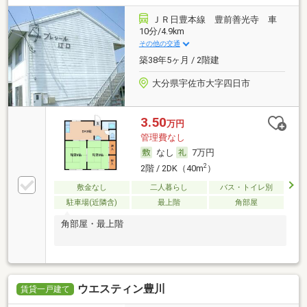
ＪＲ日豊本線 豊前善光寺 車
10分/4.9km
その他の交通
築38年5ヶ月 / 2階建
大分県宇佐市大字四日市
3.50
万円
管理費なし
なし
7万円
2
2階 / 2DK（40m
）
敷金なし
二人暮らし
バス・トイレ別
駐車場(近隣含)
最上階
角部屋
角部屋・最上階
ウエスティン豊川
賃貸一戸建て