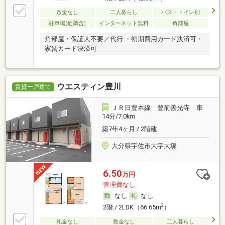
敷金なし
二人暮らし
バス・トイレ別
駐車場(近隣含)
インターネット無料
角部屋
角部屋・保証人不要／代行 ・初期費用カード決済可・
家賃カード決済可
ウエスティン豊川
賃貸一戸建て
ＪＲ日豊本線 豊前善光寺 車
14分/7.0km
築7年4ヶ月 / 2階建
大分県宇佐市大字大塚
6.50
万円
管理費なし
なし
なし
2
2階 / 2LDK（66.65m
）
礼金なし
敷金なし
二人暮らし