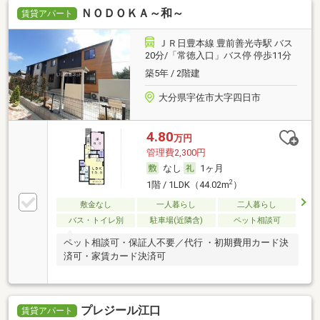
ＮＯＤＯＫＡ～和～
賃貸アパート
ＪＲ日豊本線 豊前善光寺駅 バス
20分/「常徳入口」バス停 停歩11分
築5年 / 2階建
大分県宇佐市大字四日市
4.80
万円
管理費2,300円
なし
1ヶ月
2
1階 / 1LDK（44.02m
）
敷金なし
一人暮らし
二人暮らし
バス・トイレ別
駐車場(近隣含)
ペット相談可
ペット相談可・保証人不要／代行 ・初期費用カード決
済可・家賃カード決済可
プレジール江口
賃貸アパート