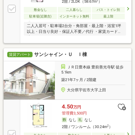
2
2階 / 2LDK（58.67m
）
敷金なし
二人暮らし
バス・トイレ別
駐車場(近隣含)
インターネット無料
最上階
二人入居可・駐車場2台分・角部屋・最上階・浴室1坪
以上・日当り良好・保証人不要／代行 ・家賃カード決
済可
サンシャイン・Ｕ Ｉ棟
賃貸アパート
ＪＲ日豊本線 豊前善光寺駅 徒歩
5.1km
築21年7ヶ月 / 2階建
大分県宇佐市大字上田
4.50
万円
管理費3,500円
なし
なし
2
2階 / ワンルーム（30.24m
）