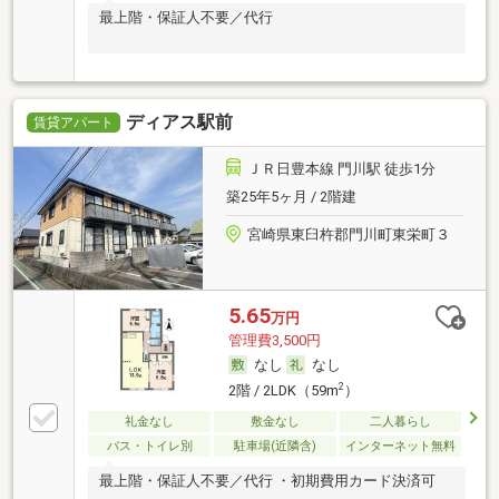
最上階・保証人不要／代行
ディアス駅前
賃貸アパート
ＪＲ日豊本線 門川駅 徒歩1分
築25年5ヶ月 / 2階建
宮崎県東臼杵郡門川町東栄町３
5.65
万円
管理費3,500円
なし
なし
2
2階 / 2LDK（59m
）
礼金なし
敷金なし
二人暮らし
バス・トイレ別
駐車場(近隣含)
インターネット無料
最上階・保証人不要／代行 ・初期費用カード決済可