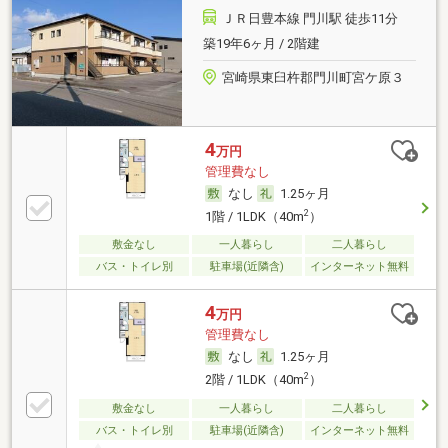
ＪＲ日豊本線 門川駅 徒歩11分
築19年6ヶ月 / 2階建
宮崎県東臼杵郡門川町宮ケ原３
4
万円
管理費なし
なし
1.25ヶ月
2
1階 / 1LDK（40m
）
敷金なし
一人暮らし
二人暮らし
バス・トイレ別
駐車場(近隣含)
インターネット無料
4
万円
管理費なし
なし
1.25ヶ月
2
2階 / 1LDK（40m
）
敷金なし
一人暮らし
二人暮らし
バス・トイレ別
駐車場(近隣含)
インターネット無料