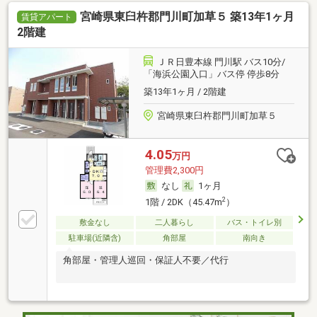
宮崎県東臼杵郡門川町加草５ 築13年1ヶ月
賃貸アパート
2階建
ＪＲ日豊本線 門川駅 バス10分/
「海浜公園入口」バス停 停歩8分
築13年1ヶ月 / 2階建
宮崎県東臼杵郡門川町加草５
4.05
万円
管理費2,300円
なし
1ヶ月
2
1階 / 2DK（45.47m
）
敷金なし
二人暮らし
バス・トイレ別
駐車場(近隣含)
角部屋
南向き
角部屋・管理人巡回・保証人不要／代行