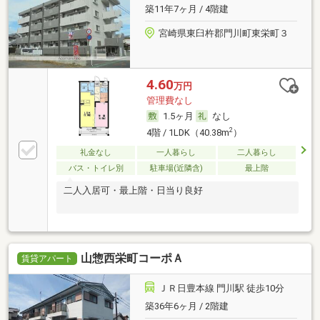
築11年7ヶ月 / 4階建
宮崎県東臼杵郡門川町東栄町３
4.60
万円
管理費なし
1.5ヶ月
なし
2
4階 / 1LDK（40.38m
）
礼金なし
一人暮らし
二人暮らし
バス・トイレ別
駐車場(近隣含)
最上階
二人入居可・最上階・日当り良好
山惣西栄町コーポＡ
賃貸アパート
ＪＲ日豊本線 門川駅 徒歩10分
築36年6ヶ月 / 2階建