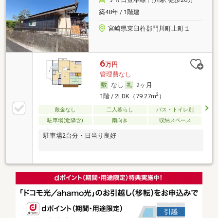
築48年 / 1階建
宮崎県東臼杵郡門川町上町１
6
万円
管理費なし
なし
2ヶ月
2
1階 / 2LDK（79.27m
）
敷金なし
二人暮らし
バス・トイレ別
駐車場(近隣含)
南向き
収納スペース
駐車場2台分・日当り良好