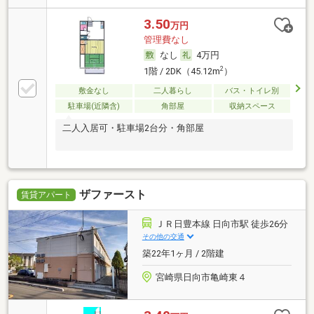
3.50
万円
管理費なし
なし
4万円
2
1階 / 2DK（45.12m
）
敷金なし
二人暮らし
バス・トイレ別
駐車場(近隣含)
角部屋
収納スペース
二人入居可・駐車場2台分・角部屋
ザファースト
賃貸アパート
ＪＲ日豊本線 日向市駅 徒歩26分
その他の交通
築22年1ヶ月 / 2階建
宮崎県日向市亀崎東４