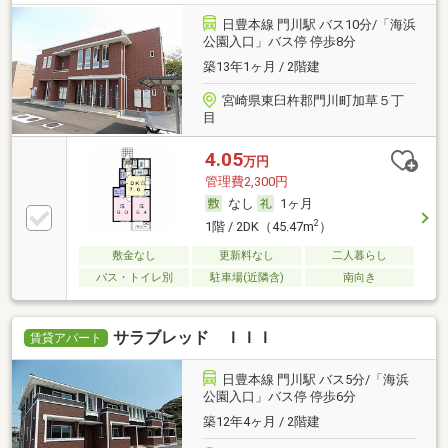
日豊本線 門川駅 バス10分/「海浜
公園入口」バス停 停歩8分
築13年1ヶ月 / 2階建
宮崎県東臼杵郡門川町加草５丁
目
4.05
万円
管理費2,300円
なし
1ヶ月
2
1階 / 2DK（45.47m
）
敷金なし
更新料なし
二人暮らし
バス・トイレ別
駐車場(近隣含)
南向き
サラブレッド ＩＩＩ
賃貸アパート
日豊本線 門川駅 バス5分/「海浜
公園入口」バス停 停歩6分
築12年4ヶ月 / 2階建