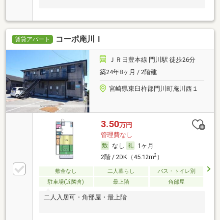
コーポ庵川Ｉ
賃貸アパート
ＪＲ日豊本線 門川駅 徒歩26分
築24年8ヶ月 / 2階建
宮崎県東臼杵郡門川町庵川西１
3.50
万円
管理費なし
なし
1ヶ月
2
2階 / 2DK（45.12m
）
敷金なし
二人暮らし
バス・トイレ別
駐車場(近隣含)
最上階
角部屋
二人入居可・角部屋・最上階