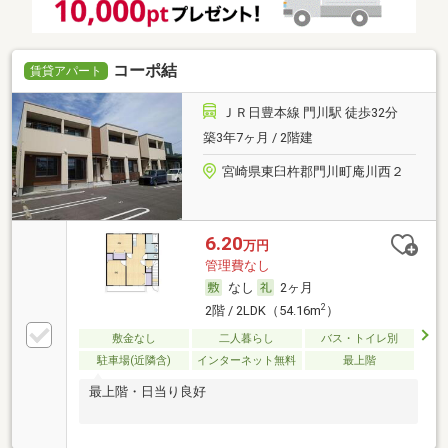
コーポ結
賃貸アパート
ＪＲ日豊本線 門川駅 徒歩32分
築3年7ヶ月 / 2階建
宮崎県東臼杵郡門川町庵川西２
6.20
万円
管理費なし
なし
2ヶ月
2
2階 / 2LDK（54.16m
）
敷金なし
二人暮らし
バス・トイレ別
駐車場(近隣含)
インターネット無料
最上階
最上階・日当り良好