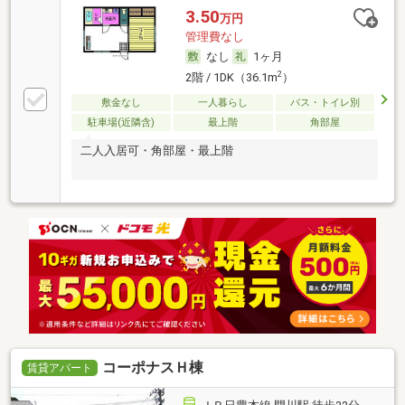
3.50
万円
管理費なし
なし
1ヶ月
2
2階 / 1DK（36.1m
）
敷金なし
一人暮らし
バス・トイレ別
駐車場(近隣含)
最上階
角部屋
二人入居可・角部屋・最上階
コーポナスＨ棟
賃貸アパート