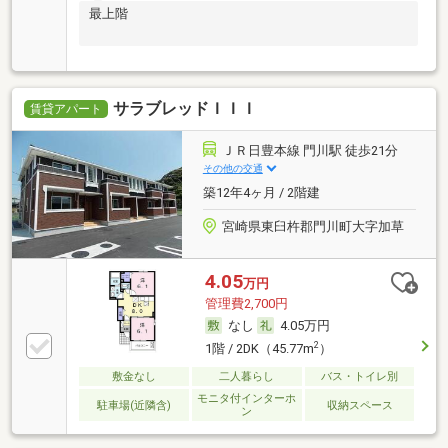
最上階
サラブレッドＩＩＩ
賃貸アパート
ＪＲ日豊本線 門川駅 徒歩21分
その他の交通
築12年4ヶ月 / 2階建
宮崎県東臼杵郡門川町大字加草
4.05
万円
管理費2,700円
なし
4.05万円
2
1階 / 2DK（45.77m
）
敷金なし
二人暮らし
バス・トイレ別
モニタ付インターホ
駐車場(近隣含)
収納スペース
ン