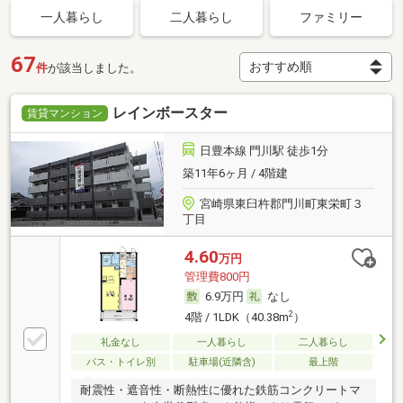
一人暮らし
二人暮らし
ファミリー
67
件
が該当しました。
レインボースター
賃貸マンション
日豊本線 門川駅 徒歩1分
築11年6ヶ月 / 4階建
宮崎県東臼杵郡門川町東栄町３
丁目
4.60
万円
管理費800円
6.9万円
なし
2
4階 / 1LDK（40.38m
）
礼金なし
一人暮らし
二人暮らし
バス・トイレ別
駐車場(近隣含)
最上階
耐震性・遮音性・断熱性に優れた鉄筋コンクリートマ