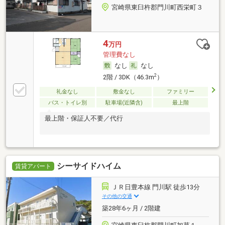
宮崎県東臼杵郡門川町西栄町３
4
万円
管理費なし
なし
なし
2
2階 / 3DK（46.3m
）
礼金なし
敷金なし
ファミリー
バス・トイレ別
駐車場(近隣含)
最上階
最上階・保証人不要／代行
シーサイドハイム
賃貸アパート
ＪＲ日豊本線 門川駅 徒歩13分
その他の交通
築28年6ヶ月 / 2階建