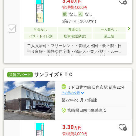
3.40
万円
管理費4,000円
なし
なし
2
2階 / 1K（26.08m
）
礼金なし
敷金なし
一人暮らし
バス・トイレ別
駐車場(近隣含)
最上階
二人入居可・フリーレント・管理人巡回・最上階・日
当り良好・閑静な住宅街・保証人不要／代行 ・ルーム
シェア可・高齢者相談・初期費用カード決済可
サンライズＥＴＯ
賃貸アパート
ＪＲ日豊本線 日向市駅 徒歩22分
その他の交通
築22年2ヶ月 / 2階建
宮崎県日向市亀崎東１
3.30
万円
管理費4,000円