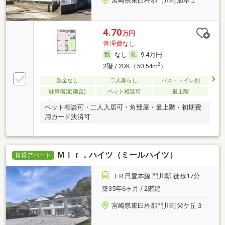
宮崎県東臼杵郡門川町加草１
4.70
万円
管理費なし
なし
9.4万円
2
2階 / 2DK（50.54m
）
敷金なし
二人暮らし
バス・トイレ別
駐車場(近隣含)
ペット相談可
最上階
ペット相談可・二人入居可・角部屋・最上階・初期費
用カード決済可
Ｍｉｒ．ハイツ（ミールハイツ）
賃貸アパート
ＪＲ日豊本線 門川駅 徒歩17分
築35年6ヶ月 / 2階建
宮崎県東臼杵郡門川町栄ケ丘３