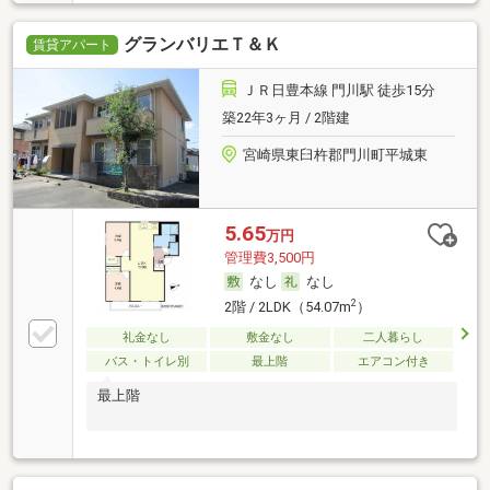
グランバリエＴ＆Ｋ
賃貸アパート
ＪＲ日豊本線 門川駅 徒歩15分
築22年3ヶ月 / 2階建
宮崎県東臼杵郡門川町平城東
5.65
万円
管理費3,500円
なし
なし
2
2階 / 2LDK（54.07m
）
礼金なし
敷金なし
二人暮らし
バス・トイレ別
最上階
エアコン付き
最上階