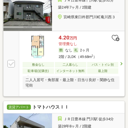
ＪＲ日豊本線 門川駅 徒歩32分
築24年7ヶ月 / 2階建
宮崎県東臼杵郡門川町庵川西３
4.20
万円
管理費なし
なし
2ヶ月
2
2階 / 2LDK（49.68m
）
敷金なし
二人暮らし
バス・トイレ別
駐車場(近隣含)
インターネット無料
最上階
二人入居可・角部屋・最上階・日当り良好・閑静な住
宅街
トマトハウスＩＩ
賃貸アパート
ＪＲ日豊本線 門川駅 徒歩34分
築28年8ヶ月 / 2階建