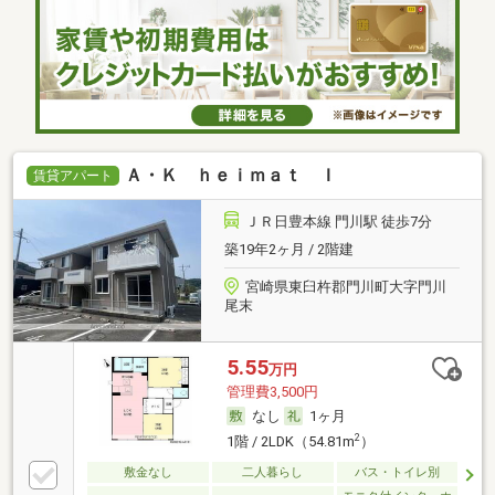
Ａ・Ｋ ｈｅｉｍａｔ Ｉ
賃貸アパート
ＪＲ日豊本線 門川駅 徒歩7分
築19年2ヶ月 / 2階建
宮崎県東臼杵郡門川町大字門川
尾末
5.55
万円
管理費3,500円
なし
1ヶ月
2
1階 / 2LDK（54.81m
）
敷金なし
二人暮らし
バス・トイレ別