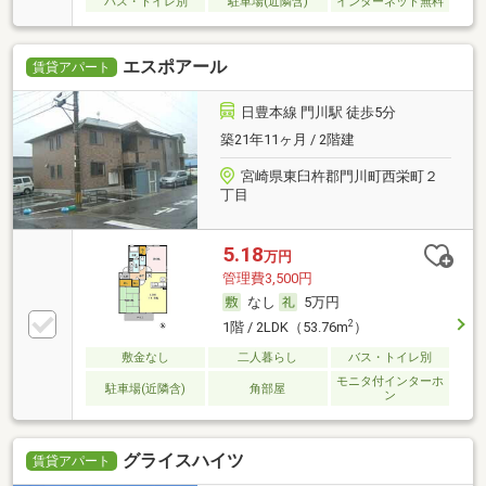
バス・トイレ別
駐車場(近隣含)
インターネット無料
エスポアール
賃貸アパート
日豊本線 門川駅 徒歩5分
築21年11ヶ月 / 2階建
宮崎県東臼杵郡門川町西栄町２
丁目
5.18
万円
管理費3,500円
なし
5万円
2
1階 / 2LDK（53.76m
）
敷金なし
二人暮らし
バス・トイレ別
モニタ付インターホ
駐車場(近隣含)
角部屋
ン
グライスハイツ
賃貸アパート