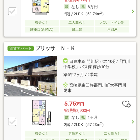
なし
6万円
2
2階 / 2LDK（53.76m
）
敷金なし
二人暮らし
バス・トイレ別
駐車場(近隣含)
最上階
角部屋
ブリッサ Ｎ・Ｋ
賃貸アパート
日豊本線 門川駅 バス10分/「門川
中学校」バス停 停歩10分
築5年7ヶ月 / 2階建
宮崎県東臼杵郡門川町大字門川
尾末
5.75
万円
管理費2,900円
なし
1ヶ月
2
2階 / 2LDK（57.23m
）
敷金なし
更新料なし
二人暮らし