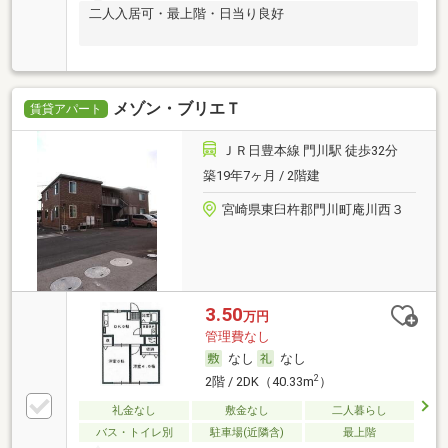
二人入居可・最上階・日当り良好
メゾン・ブリエＴ
賃貸アパート
ＪＲ日豊本線 門川駅 徒歩32分
築19年7ヶ月 / 2階建
宮崎県東臼杵郡門川町庵川西３
3.50
万円
管理費なし
なし
なし
2
2階 / 2DK（40.33m
）
礼金なし
敷金なし
二人暮らし
バス・トイレ別
駐車場(近隣含)
最上階