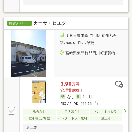
カーサ・ピエタ
賃貸アパート
ＪＲ日豊本線 門川駅 徒歩27分
築28年9ヶ月 / 2階建
宮崎県東臼杵郡門川町須賀崎２
3.90
万円
管理費800円
なし
1ヶ月
2
2階 / 2LDK（44.94m
）
敷金なし
二人暮らし
バス・トイレ別
駐車場(近隣含)
インターネット無料
最上階
最上階