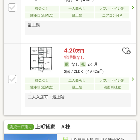
敷金なし
一人暮らし
バス・トイレ別
駐車場(近隣含)
最上階
エアコン付き
最上階
4.20
万円
管理費なし
なし
2ヶ月
2
2階 / 2LDK（49.42m
）
敷金なし
二人暮らし
バス・トイレ別
駐車場(近隣含)
最上階
洗面所独立
二人入居可・最上階
上町貸家 Ａ棟
賃貸一戸建て
ＪＲ日豊本線 門川駅 徒歩20分