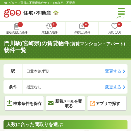
NTTグループ運営の不動産総合サイト goo住宅・不動産
1
0
0
0
最近検索した条件
最近見た物件
保存した条件
お気に入り
門川駅(宮崎県)の賃貸物件
(賃貸マンション・アパート)
物件一覧
駅
変更する
日豊本線/門川
条件
変更する
指定なし
新着メールを受
検索条件を保存
アプリで探す
取る
人数に合った間取りを選ぶ