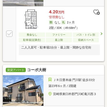
4.20
万円
管理費なし
なし
2ヶ月
2
2階 / 3DK（49.68m
）
敷金なし
ファミリー
バス・トイレ別
駐車場(近隣含)
最上階
収納スペース
二人入居可・駐車場2台分・最上階・閑静な住宅街
コーポ大樹
賃貸アパート
ＪＲ日豊本線 門川駅 徒歩33分
築23年6ヶ月 / 2階建
宮崎県東臼杵郡門川町庵川西３