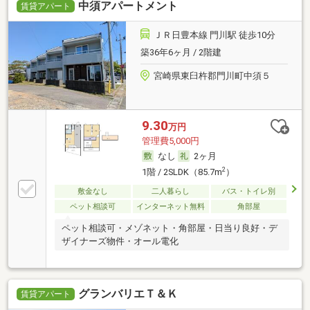
中須アパートメント
賃貸アパート
ＪＲ日豊本線 門川駅 徒歩10分
築36年6ヶ月 / 2階建
宮崎県東臼杵郡門川町中須５
9.30
万円
管理費5,000円
なし
2ヶ月
2
1階 / 2SLDK（85.7m
）
敷金なし
二人暮らし
バス・トイレ別
ペット相談可
インターネット無料
角部屋
ペット相談可・メゾネット・角部屋・日当り良好・デ
ザイナーズ物件・オール電化
グランバリエＴ＆Ｋ
賃貸アパート