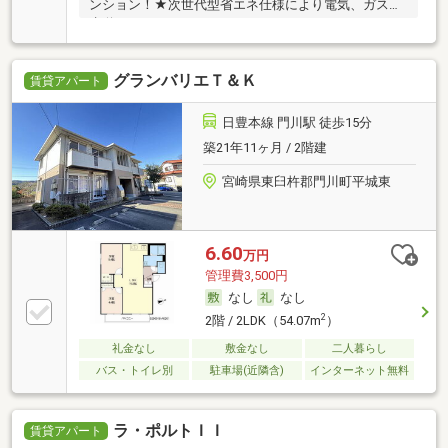
ンション！★次世代型省エネ仕様により電気、ガス、
水道
グランバリエＴ＆Ｋ
賃貸アパート
日豊本線 門川駅 徒歩15分
築21年11ヶ月 / 2階建
宮崎県東臼杵郡門川町平城東
6.60
万円
管理費3,500円
なし
なし
2
2階 / 2LDK（54.07m
）
礼金なし
敷金なし
二人暮らし
バス・トイレ別
駐車場(近隣含)
インターネット無料
ラ・ポルトＩＩ
賃貸アパート