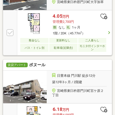
宮崎県東臼杵郡門川町大字加草
4.05
万円
管理費2,700円
なし
1ヶ月
2
1階 / 2DK（45.77m
）
敷金なし
更新料なし
二人暮らし
モニタ付インターホ
バス・トイレ別
駐車場(近隣含)
ン
ポヌール
賃貸アパート
日豊本線 門川駅 徒歩12分
築12年3ヶ月 / 2階建
宮崎県東臼杵郡門川町宮ケ原２
丁目
6.18
万円
管理費4,000円