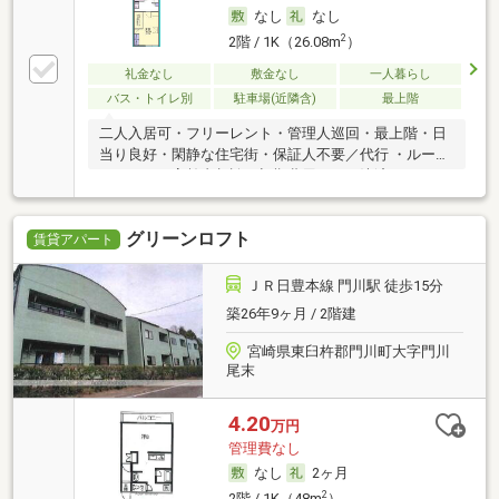
なし
なし
2
2階 / 1K（26.08m
）
礼金なし
敷金なし
一人暮らし
バス・トイレ別
駐車場(近隣含)
最上階
二人入居可・フリーレント・管理人巡回・最上階・日
当り良好・閑静な住宅街・保証人不要／代行 ・ルーム
シェア可・高齢者相談・初期費用カード決済可
グリーンロフト
賃貸アパート
ＪＲ日豊本線 門川駅 徒歩15分
築26年9ヶ月 / 2階建
宮崎県東臼杵郡門川町大字門川
尾末
4.20
万円
管理費なし
なし
2ヶ月
2
2階 / 1K（48m
）