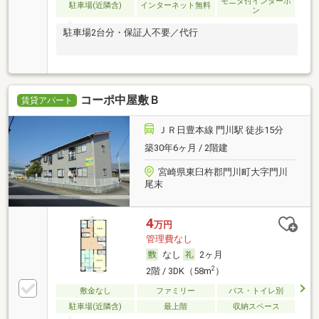
モニタ付インターホ
駐車場(近隣含)
インターネット無料
ン
駐車場2台分・保証人不要／代行
コーポ中屋敷Ｂ
賃貸アパート
ＪＲ日豊本線 門川駅 徒歩15分
築30年6ヶ月 / 2階建
宮崎県東臼杵郡門川町大字門川
尾末
4
万円
管理費なし
なし
2ヶ月
2
2階 / 3DK（58m
）
敷金なし
ファミリー
バス・トイレ別
駐車場(近隣含)
最上階
収納スペース