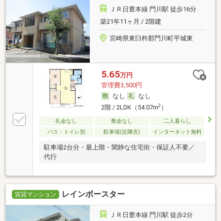
ＪＲ日豊本線 門川駅 徒歩16分
築21年11ヶ月 / 2階建
宮崎県東臼杵郡門川町平城東
5.65
万円
管理費3,500円
なし
なし
2
2階 / 2LDK（54.07m
）
礼金なし
敷金なし
二人暮らし
バス・トイレ別
駐車場(近隣含)
インターネット無料
駐車場2台分・最上階・閑静な住宅街・保証人不要／
代行
レインボースター
賃貸マンション
ＪＲ日豊本線 門川駅 徒歩2分