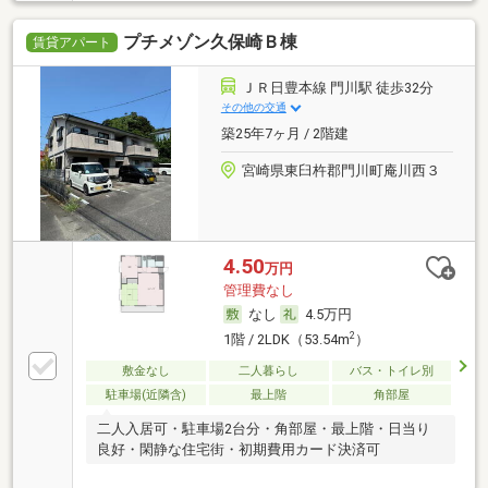
プチメゾン久保崎Ｂ棟
賃貸アパート
ＪＲ日豊本線 門川駅 徒歩32分
その他の交通
築25年7ヶ月 / 2階建
宮崎県東臼杵郡門川町庵川西３
4.50
万円
管理費なし
なし
4.5万円
2
1階 / 2LDK（53.54m
）
敷金なし
二人暮らし
バス・トイレ別
駐車場(近隣含)
最上階
角部屋
二人入居可・駐車場2台分・角部屋・最上階・日当り
良好・閑静な住宅街・初期費用カード決済可