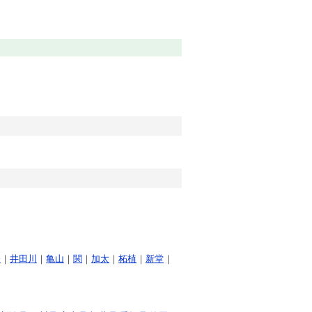
登
｜
井田川
｜
亀山
｜
関
｜
加太
｜
柘植
｜
新堂
｜