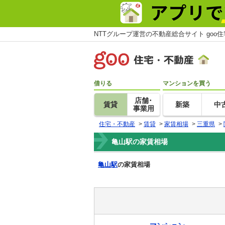
NTTグループ運営の不動産総合サイト goo
借りる
マンションを買う
店舗･
賃貸
新築
中
事業用
住宅・不動産
>
賃貸
>
家賃相場
>
三重県
>
亀山駅の家賃相場
亀山駅
の家賃相場