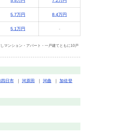
5.5万円
7.2万円
5.7万円
8.4万円
5.1万円
-
しマンション・アパート・一戸建てともに10戸
南四日市
｜
河原田
｜
河曲
｜
加佐登