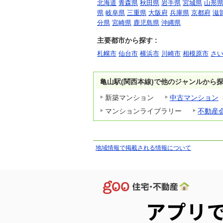
北海道
青森県
秋田県
岩手県
宮城県
山形
県
岐阜県
三重県
大阪府
兵庫県
京都府
滋
分県
宮崎県
鹿児島県
沖縄県
主要都市から探す :
札幌市
仙台市
横浜市
川崎市
相模原市
さ
亀山駅(関西本線)で他のジャンルから
新築マンション
中古マンション
マンションライブラリー
不動産
地域情報で掲載される情報について