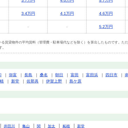
3.7万円
4.0万円
5.7万円
3.4万円
4.1万円
4.6万円
-
-
5.2万円
ている賃貸物件の平均賃料（管理費・駐車場代などを除く）を算出したものです。ただ
す。
和
｜
弥富
｜
長島
｜
桑名
｜
朝日
｜
富田
｜
富田浜
｜
四日市
｜
植
｜
新堂
｜
佐那具
｜
伊賀上野
｜
島ケ原
井田川
亀山
関
加太
柘植
新堂