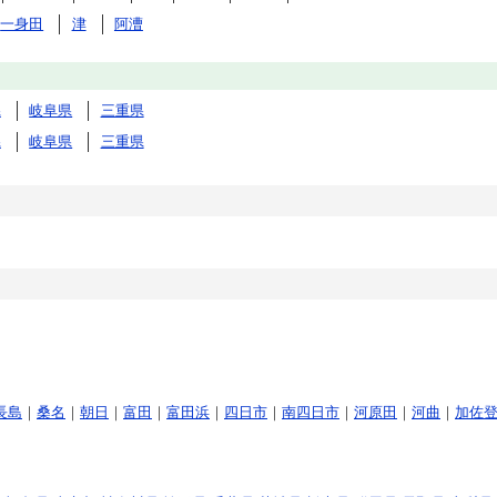
一身田
津
阿漕
県
岐阜県
三重県
県
岐阜県
三重県
長島
｜
桑名
｜
朝日
｜
富田
｜
富田浜
｜
四日市
｜
南四日市
｜
河原田
｜
河曲
｜
加佐