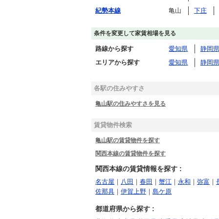
紀勢本線
亀山
下庄
条件を変更して家賃相場を見る
路線から探す
愛知県
静岡
エリアから探す
愛知県
静岡
各駅の住みやすさ
亀山駅の住みやすさを見る
賃貸物件検索
亀山駅の賃貸物件を探す
関西本線の賃貸物件を探す
関西本線の賃貸情報を探す :
名古屋
｜
八田
｜
春田
｜
蟹江
｜
永和
｜
弥富
｜
佐那具
｜
伊賀上野
｜
島ケ原
都道府県から探す :