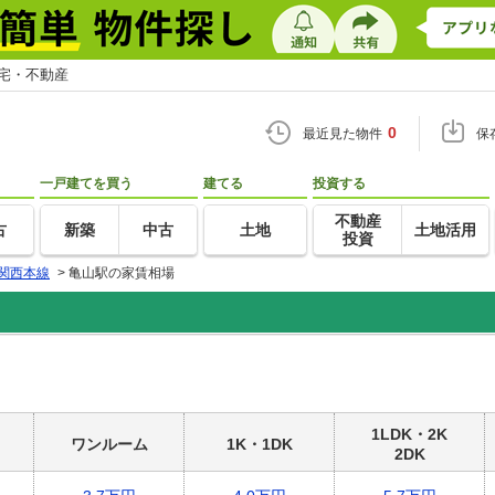
住宅・不動産
0
最近見た物件
保
一戸建てを買う
建てる
投資する
不動産
古
新築
中古
土地
土地活用
投資
関西本線
>
亀山駅の家賃相場
1LDK・2K
ワンルーム
1K・1DK
2DK