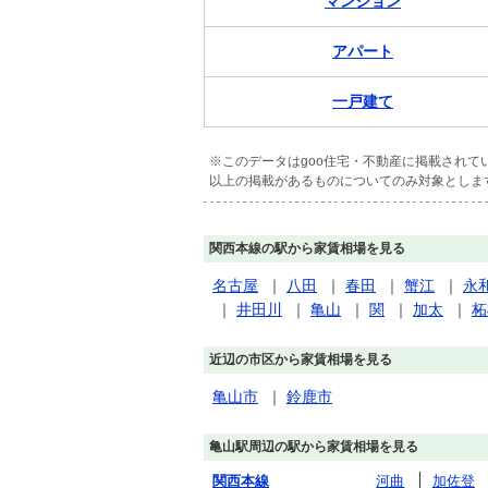
マンション
アパート
一戸建て
※このデータはgoo住宅・不動産に掲載され
以上の掲載があるものについてのみ対象としま
関西本線の駅から家賃相場を見る
名古屋
｜
八田
｜
春田
｜
蟹江
｜
永
｜
井田川
｜
亀山
｜
関
｜
加太
｜
柘
近辺の市区から家賃相場を見る
亀山市
｜
鈴鹿市
亀山駅周辺の駅から家賃相場を見る
関西本線
河曲
加佐登