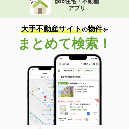
goo住宅・不動産
アプリ
大手不動産サイト
物件
の
を
まとめて検索！