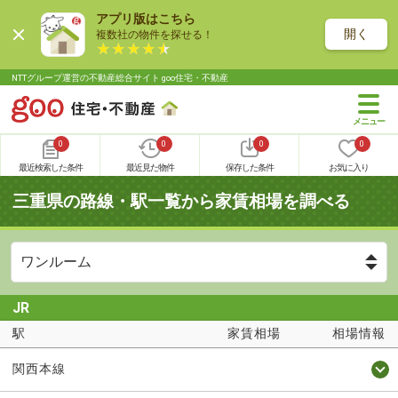
アプリ版はこちら
開く
複数社の物件を探せる！
NTTグループ運営の不動産総合サイト goo住宅・不動産
0
0
0
0
最近検索した条件
最近見た物件
保存した条件
お気に入り
三重県の路線・駅一覧から家賃相場を調べる
JR
駅
家賃相場
相場情報
関西本線