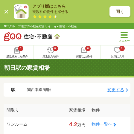
アプリ版はこちら
開く
複数社の物件を探せる！
NTTグループ運営の不動産総合サイト goo住宅・不動産
0
0
0
0
最近検索した条件
最近見た物件
保存した条件
お気に入り
朝日駅の家賃相場
駅
変更する
関西本線/朝日
間取り
家賃相場
物件
4.2
ワンルーム
物件一覧へ
万円