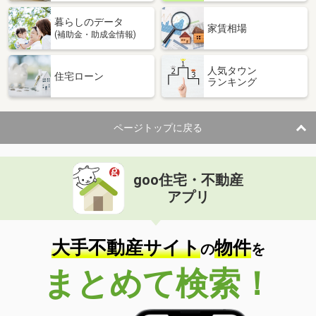
暮らしのデータ
家賃相場
(補助金・助成金情報)
人気タウン
住宅ローン
ランキング
ページトップに戻る
goo住宅・不動産
アプリ
大手不動産サイト
物件
の
を
まとめて検索！