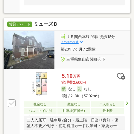
ミューズＢ
賃貸アパート
ＪＲ関西本線 関駅 徒歩18分
その他の交通
築20年7ヶ月 / 2階建
三重県亀山市関町会下
5.10
万円
管理費2,600円
なし
なし
2
2階 / 2LDK（57.02m
）
礼金なし
敷金なし
二人暮らし
バス・トイレ別
駐車場(近隣含)
最上階
二人入居可・駐車場2台分・最上階・日当り良好・保
証人不要／代行 ・初期費用カード決済可・家賃カード
決済可