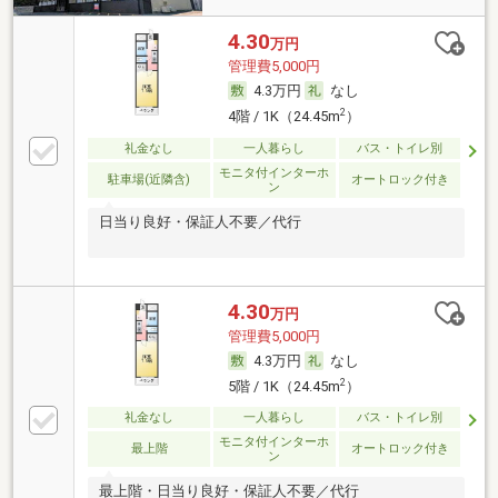
4.30
万円
管理費5,000円
4.3万円
なし
2
4階 / 1K（24.45m
）
礼金なし
一人暮らし
バス・トイレ別
モニタ付インターホ
駐車場(近隣含)
オートロック付き
ン
日当り良好・保証人不要／代行
4.30
万円
管理費5,000円
4.3万円
なし
2
5階 / 1K（24.45m
）
礼金なし
一人暮らし
バス・トイレ別
モニタ付インターホ
最上階
オートロック付き
ン
最上階・日当り良好・保証人不要／代行