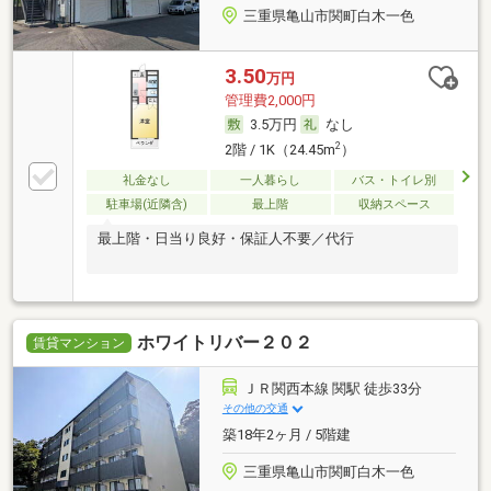
三重県亀山市関町白木一色
3.50
万円
管理費2,000円
3.5万円
なし
2
2階 / 1K（24.45m
）
礼金なし
一人暮らし
バス・トイレ別
駐車場(近隣含)
最上階
収納スペース
最上階・日当り良好・保証人不要／代行
ホワイトリバー２０２
賃貸マンション
ＪＲ関西本線 関駅 徒歩33分
その他の交通
築18年2ヶ月 / 5階建
三重県亀山市関町白木一色