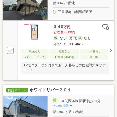
築20年 / 2階建
三重県亀山市関町新所
3.40
万円
管理費4,000円
なし(6万円)
なし
2
2階 / 1K（30.94m
）
礼金なし
敷金なし
一人暮らし
バス・トイレ別
駐車場(近隣含)
最上階
TVモニターホン付きでお一人暮らしの防犯対策をサポ
ート！
ホワイトリバー２０１
賃貸アパート
ＪＲ関西本線 関駅 徒歩33分
その他の交通
築27年8ヶ月 / 2階建