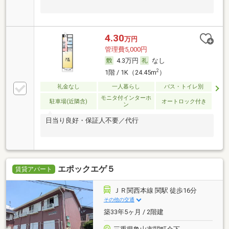
4.30
万円
管理費5,000円
4.3万円
なし
2
1階 / 1K（24.45m
）
礼金なし
一人暮らし
バス・トイレ別
モニタ付インターホ
駐車場(近隣含)
オートロック付き
ン
日当り良好・保証人不要／代行
エポックエゲ５
賃貸アパート
ＪＲ関西本線 関駅 徒歩16分
その他の交通
築33年5ヶ月 / 2階建