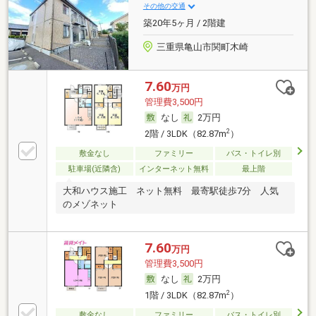
その他の交通
築20年5ヶ月 / 2階建
三重県亀山市関町木崎
7.60
万円
管理費3,500円
なし
2万円
2
2階 / 3LDK（82.87m
）
敷金なし
ファミリー
バス・トイレ別
駐車場(近隣含)
インターネット無料
最上階
大和ハウス施工 ネット無料 最寄駅徒歩7分 人気
のメゾネット
7.60
万円
管理費3,500円
なし
2万円
2
1階 / 3LDK（82.87m
）
敷金なし
ファミリー
バス・トイレ別