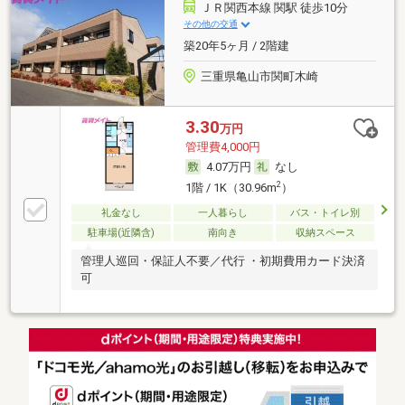
ＪＲ関西本線 関駅 徒歩10分
その他の交通
築20年5ヶ月 / 2階建
三重県亀山市関町木崎
3.30
万円
管理費4,000円
4.07万円
なし
2
1階 / 1K（30.96m
）
礼金なし
一人暮らし
バス・トイレ別
駐車場(近隣含)
南向き
収納スペース
管理人巡回・保証人不要／代行 ・初期費用カード決済
可