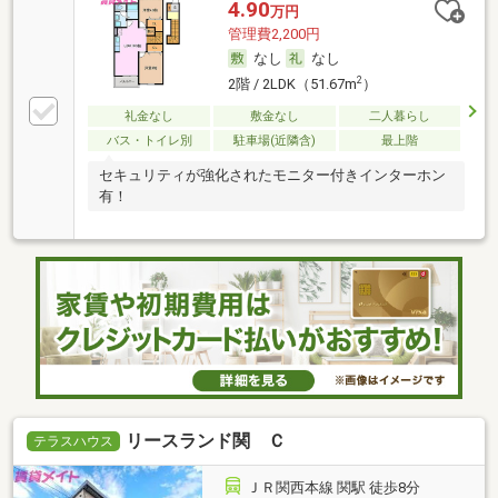
4.90
万円
管理費2,200円
なし
なし
2
2階 / 2LDK（51.67m
）
礼金なし
敷金なし
二人暮らし
バス・トイレ別
駐車場(近隣含)
最上階
セキュリティが強化されたモニター付きインターホン
有！
リースランド関 Ｃ
テラスハウス
ＪＲ関西本線 関駅 徒歩8分