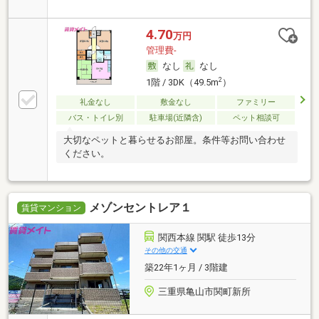
4.70
万円
管理費-
なし
なし
2
1階 / 3DK（49.5m
）
礼金なし
敷金なし
ファミリー
バス・トイレ別
駐車場(近隣含)
ペット相談可
大切なペットと暮らせるお部屋。条件等お問い合わせ
ください。
メゾンセントレア１
賃貸マンション
関西本線 関駅 徒歩13分
その他の交通
築22年1ヶ月 / 3階建
三重県亀山市関町新所