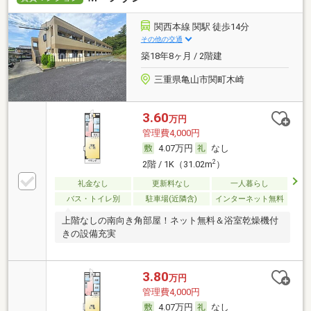
関西本線 関駅 徒歩14分
その他の交通
築18年8ヶ月 / 2階建
三重県亀山市関町木崎
3.60
万円
管理費4,000円
4.07万円
なし
2
2階 / 1K（31.02m
）
礼金なし
更新料なし
一人暮らし
バス・トイレ別
駐車場(近隣含)
インターネット無料
上階なしの南向き角部屋！ネット無料＆浴室乾燥機付
きの設備充実
3.80
万円
管理費4,000円
4.07万円
なし