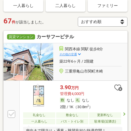
一人暮らし
二人暮らし
ファミリー
67
件
が該当しました。
カーサフーピテル
賃貸マンション
関西本線 関駅 徒歩8分
その他の交通
築22年6ヶ月 / 2階建
三重県亀山市関町木崎
3.90
万円
管理費4,000円
なし
なし
2
2階 / 1K（30.8m
）
礼金なし
敷金なし
更新料なし
一人暮らし
バス・トイレ別
駐車場(近隣含)
南向きで陽当り・通風・眺望良好な快適空間！