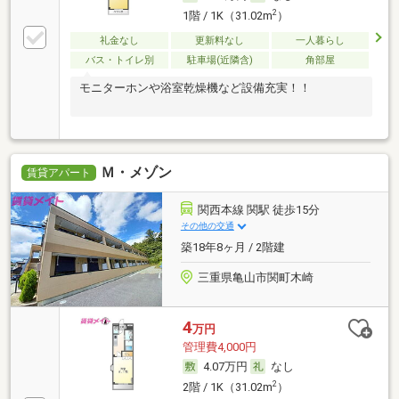
2
1階 / 1K（31.02m
）
礼金なし
更新料なし
一人暮らし
バス・トイレ別
駐車場(近隣含)
角部屋
モニターホンや浴室乾燥機など設備充実！！
Ｍ・メゾン
賃貸アパート
関西本線 関駅 徒歩15分
その他の交通
築18年8ヶ月 / 2階建
三重県亀山市関町木崎
4
万円
管理費4,000円
4.07万円
なし
2
2階 / 1K（31.02m
）