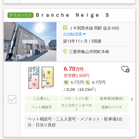
Ｂｒａｎｃｈｅ Ｎｅｉｇｅ Ｓ
テラスハウス
ＪＲ関西本線 関駅 徒歩10分
その他の交通
築12年11ヶ月 / 2階建
三重県亀山市関町木崎
6.70
万円
管理費3,500円
6.7万円
6.7万円
2
/ 2LDK（65.25m
）
二人暮らし
バス・トイレ別
駐車場(近隣含)
モニタ付インターホ
ペット相談可
収納スペース
ン
ペット相談可・二人入居可・メゾネット・駐車場2台
分・日当り良好