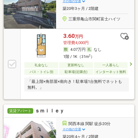
その他の交通
築20年3ヶ月 / 2階建
三重県亀山市関町富士ハイツ
3.60
万円
管理費4,000円
4.07万円
なし
2
1階 / 1K（31m
）
礼金なし
更新料なし
一人暮らし
バス・トイレ別
駐車場(近隣含)
インターネット無料
「最上階×角部屋×南向き！駐車場1台無料でネットも
無料。」
ｓｍｉｌｅｙ
賃貸アパート
関西本線 関駅 徒歩20分
その他の交通
築20年4ヶ月 / 2階建