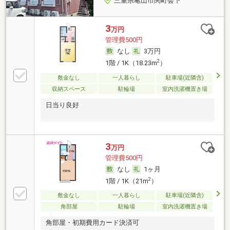
三重県亀山市関町会下
3
万円
管理費500円
なし
3万円
2
1階 / 1K（18.23m
）
敷金なし
一人暮らし
駐車場(近隣含)
収納スペース
駐輪場
室内洗濯機置き場
日当り良好
3
万円
管理費500円
なし
1ヶ月
2
1階 / 1K（21m
）
敷金なし
一人暮らし
駐車場(近隣含)
角部屋
駐輪場
室内洗濯機置き場
角部屋・初期費用カード決済可