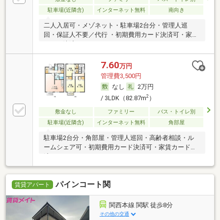
駐車場(近隣含)
インターネット無料
南向き
二人入居可・メゾネット・駐車場2台分・管理人巡
回・保証人不要／代行 ・初期費用カード決済可・家賃
カード決済可
7.60
万円
管理費3,500円
なし
2万円
2
/ 3LDK（82.87m
）
敷金なし
ファミリー
バス・トイレ別
駐車場(近隣含)
インターネット無料
角部屋
駐車場2台分・角部屋・管理人巡回・高齢者相談・ル
ームシェア可・初期費用カード決済可・家賃カード決
済可
パインコート関
賃貸アパート
関西本線 関駅 徒歩8分
その他の交通