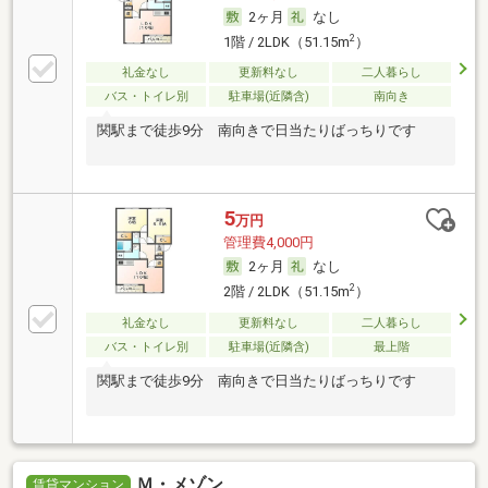
2ヶ月
なし
2
1階 / 2LDK（51.15m
）
礼金なし
更新料なし
二人暮らし
バス・トイレ別
駐車場(近隣含)
南向き
関駅まで徒歩9分 南向きで日当たりばっちりです
5
万円
管理費4,000円
2ヶ月
なし
2
2階 / 2LDK（51.15m
）
礼金なし
更新料なし
二人暮らし
バス・トイレ別
駐車場(近隣含)
最上階
関駅まで徒歩9分 南向きで日当たりばっちりです
Ｍ・メゾン
賃貸マンション