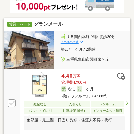
グランメール
賃貸アパート
ＪＲ関西本線 関駅 徒歩20分
その他の交通
築23年1ヶ月 / 2階建
三重県亀山市関町泉ケ丘
4.40
万円
管理費4,300円
なし
1ヶ月
2
2階 / ワンルーム（32.8m
）
敷金なし
一人暮らし
ワンルーム
バス・トイレ別
駐車場(近隣含)
インターネット無料
角部屋・最上階・日当り良好・保証人不要／代行