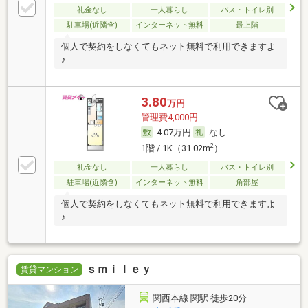
礼金なし
一人暮らし
バス・トイレ別
駐車場(近隣含)
インターネット無料
最上階
個人で契約をしなくてもネット無料で利用できますよ
♪
3.80
万円
管理費4,000円
4.07万円
なし
2
1階 / 1K（31.02m
）
礼金なし
一人暮らし
バス・トイレ別
駐車場(近隣含)
インターネット無料
角部屋
個人で契約をしなくてもネット無料で利用できますよ
♪
ｓｍｉｌｅｙ
賃貸マンション
関西本線 関駅 徒歩20分