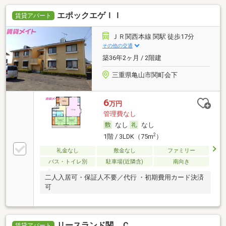
エポックエゲＩＩ
賃貸アパート
ＪＲ関西本線 関駅 徒歩17分
その他の交通
築36年2ヶ月 / 2階建
三重県亀山市関町会下
6
万円
管理費なし
なし
なし
2
1階 / 3LDK（75m
）
礼金なし
敷金なし
ファミリー
バス・トイレ別
駐車場(近隣含)
南向き
二人入居可・保証人不要／代行 ・初期費用カード決済
可
リースランド関 Ｃ
賃貸アパート