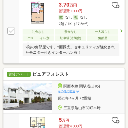
3.70
万円
管理費3,000円
なし
なし
2
2階 / 1K（37.5m
）
礼金なし
敷金なし
一人暮らし
バス・トイレ別
駐車場(近隣含)
角部屋
2階の角部屋です。2面採光。セキュリティが強化され
たモニター付きインターホン有！
ピュアフォレスト
賃貸アパート
関西本線 関駅 徒歩9分
その他の交通
築23年4ヶ月 / 2階建
三重県亀山市関町木崎
5
万円
管理費4,000円