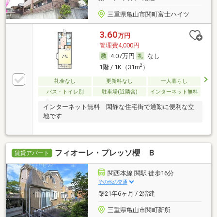
三重県亀山市関町富士ハイツ
3.60
万円
管理費4,000円
4.07万円
なし
2
1階 / 1K（31m
）
礼金なし
更新料なし
一人暮らし
バス・トイレ別
駐車場(近隣含)
インターネット無料
インターネット無料 閑静な住宅街で通勤に便利な立
地です
フィオーレ・プレッソ櫻 Ｂ
賃貸アパート
関西本線 関駅 徒歩16分
その他の交通
築21年6ヶ月 / 2階建
三重県亀山市関町新所