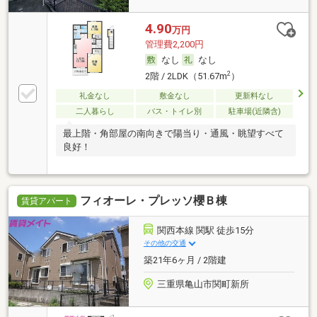
4.90
万円
管理費2,200円
なし
なし
2
2階 / 2LDK（51.67m
）
礼金なし
敷金なし
更新料なし
二人暮らし
バス・トイレ別
駐車場(近隣含)
最上階・角部屋の南向きで陽当り・通風・眺望すべて
良好！
フィオーレ・プレッソ櫻Ｂ棟
賃貸アパート
関西本線 関駅 徒歩15分
その他の交通
築21年6ヶ月 / 2階建
三重県亀山市関町新所