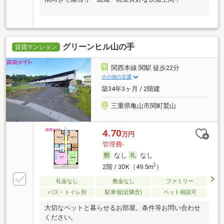
グリーンヒル山の手
賃貸マンション
関西本線 関駅 徒歩22分
その他の交通
築34年3ヶ月 / 2階建
三重県亀山市関町鷲山
4.70
万円
管理費-
なし
なし
2
2階 / 3DK（49.5m
）
礼金なし
敷金なし
ファミリー
バス・トイレ別
駐車場(近隣含)
ペット相談可
大切なペットと暮らせるお部屋。条件等お問い合わせ
ください。