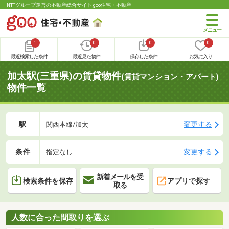
NTTグループ運営の不動産総合サイト goo住宅・不動産
1
0
0
0
最近検索した条件
最近見た物件
保存した条件
お気に入り
加太駅(三重県)の賃貸物件
(賃貸マンション・アパート)
物件一覧
駅
変更する
関西本線/加太
条件
変更する
指定なし
新着メールを受
検索条件を保存
アプリで探す
取る
人数に合った間取りを選ぶ