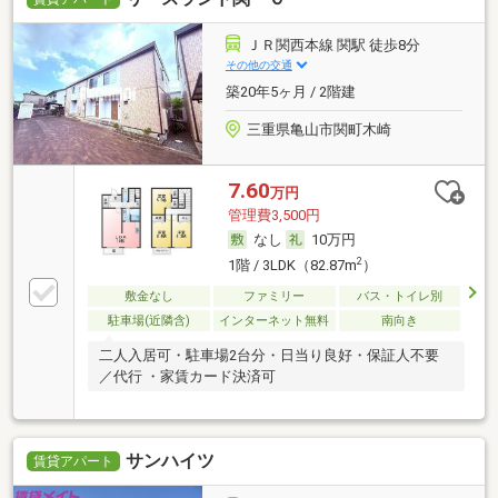
ＪＲ関西本線 関駅 徒歩8分
その他の交通
築20年5ヶ月 / 2階建
三重県亀山市関町木崎
7.60
万円
管理費3,500円
なし
10万円
2
1階 / 3LDK（82.87m
）
敷金なし
ファミリー
バス・トイレ別
駐車場(近隣含)
インターネット無料
南向き
二人入居可・駐車場2台分・日当り良好・保証人不要
／代行 ・家賃カード決済可
サンハイツ
賃貸アパート