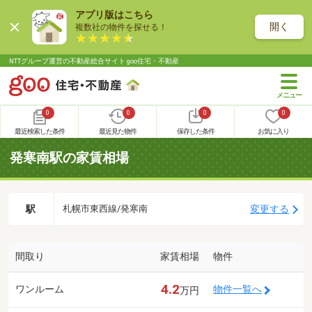
アプリ版はこちら
開く
複数社の物件を探せる！
NTTグループ運営の不動産総合サイト goo住宅・不動産
0
0
0
0
最近検索した条件
最近見た物件
保存した条件
お気に入り
発寒南駅の家賃相場
駅
変更する
札幌市東西線/発寒南
間取り
家賃相場
物件
4.2
ワンルーム
物件一覧へ
万円