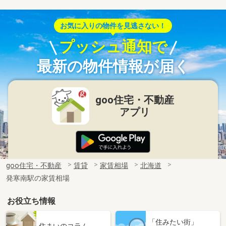
お気に入りの物件を見逃さない！
プッシュ通知で
最新の物件情報が届く
goo住宅・不動産
アプリ
goo住宅・不動産
賃貸
家賃相場
北海道
発寒南駅の家賃相場
お役立ち情報
「住みたい街」