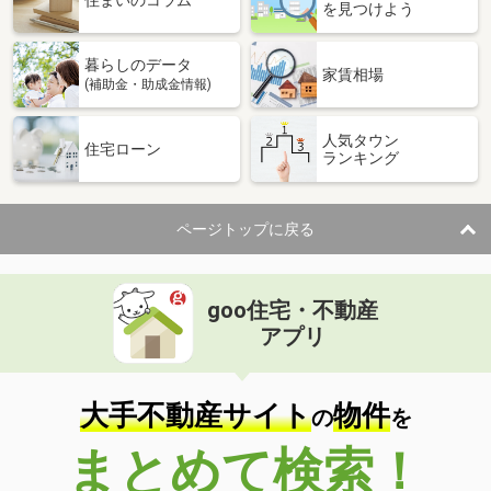
住まいのコラム
を見つけよう
暮らしのデータ
家賃相場
(補助金・助成金情報)
人気タウン
住宅ローン
ランキング
ページトップに戻る
goo住宅・不動産
アプリ
大手不動産サイト
物件
の
を
まとめて検索！