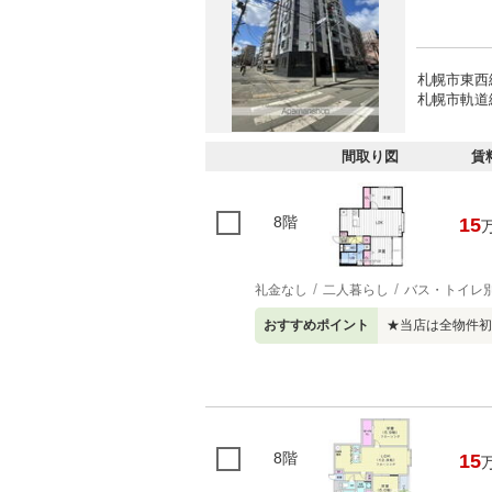
札幌市東西
札幌市軌道
間取り図
賃
8階
15
礼金なし
二人暮らし
バス・トイレ
おすすめポイント
★当店は全物件初
8階
15