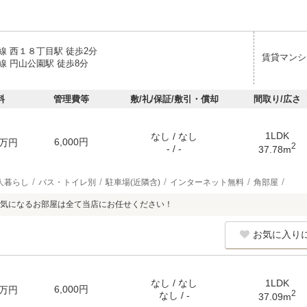
線 西１８丁目駅 徒歩2分
賃貸マンシ
線 円山公園駅 徒歩8分
料
管理費等
敷/礼/保証/敷引・償却
間取り/広さ
1LDK
なし / なし
6,000円
万円
2
- / -
37.78m
人暮らし
バス・トイレ別
駐車場(近隣含)
インターネット無料
角部屋
気になるお部屋は全て当店にお任せください！
お気に入り
なし / なし
1LDK
6,000円
万円
2
なし / -
37.09m