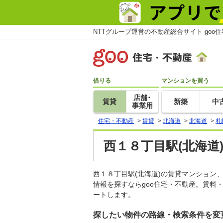
NTTグループ運営の不動産総合サイト goo
借りる
マンションを買う
店舗･
賃貸
新築
中
事業用
住宅・不動産
>
賃貸
>
北海道
>
北海道
>
札
西１８丁目駅(北海道
西１８丁目駅(北海道)の賃貸マンショ
情報を探すならgoo住宅・不動産。賃料
ートします。
探したい物件の路線・検索条件を変