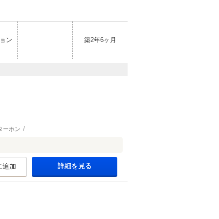
ョン
築2年6ヶ月
ターホン
詳細を見る
に追加