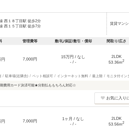
線 西１８丁目駅 徒歩2分
賃貸マンシ
線 西１５丁目駅 徒歩7分
料
管理費等
敷/礼/保証/敷引・償却
間取り/広さ
2LDK
15万円 / なし
7,000円
万円
2
- / -
53.36m
別
駐車場(近隣含)
ペット相談可
インターネット無料
最上階
モニタ付イン
期費用カード決済可能★分割払ももちろん対応☆
お気に入り
2LDK
1ヶ月 / なし
7,000円
万円
2
- / -
53.56m