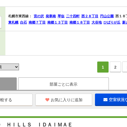
札幌市東西線：
宮の沢
発寒南
琴似
二十四軒
西２８丁目
円山公園
西１８
東札幌
白石
南郷７丁目
南郷１３丁目
南郷１８丁目
大谷地
ひばりが丘
新
1
2
部屋ごとに表示
お気に入りに追加
空室状況
Ｏ ＨＩＬＬＳ ＩＤＡＩＭＡＥ