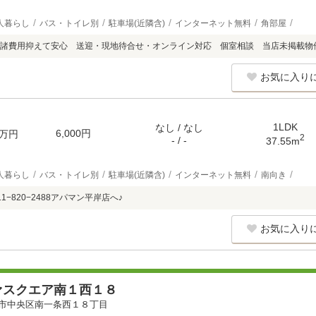
人暮らし
バス・トイレ別
駐車場(近隣含)
インターネット無料
角部屋
諸費用抑えて安心 送迎・現地待合せ・オンライン対応 個室相談 当店未掲載物
お気に入り
1LDK
なし / なし
6,000円
万円
2
- / -
37.55m
人暮らし
バス・トイレ別
駐車場(近隣含)
インターネット無料
南向き
1−820−2488アパマン平岸店へ♪
お気に入り
ァスクエア南１西１８
市中央区南一条西１８丁目