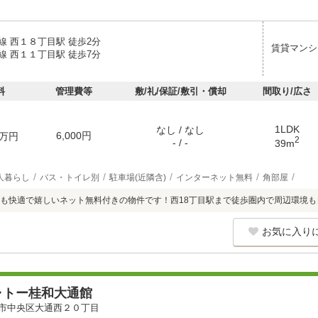
線 西１８丁目駅 徒歩2分
賃貸マンシ
線 西１１丁目駅 徒歩7分
料
管理費等
敷/礼/保証/敷引・償却
間取り/広さ
1LDK
なし / なし
6,000円
万円
2
- / -
39m
人暮らし
バス・トイレ別
駐車場(近隣含)
インターネット無料
角部屋
も快適で嬉しいネット無料付きの物件です！西18丁目駅まで徒歩圏内で周辺環境も
お気に入り
ャトー桂和大通館
市中央区大通西２０丁目