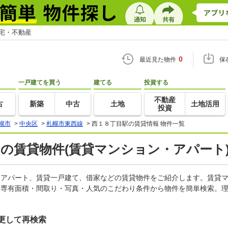
住宅・不動産
0
最近見た物件
保
一戸建てを買う
建てる
投資する
不動産
古
新築
中古
土地
土地活用
投資
幌市
>
中央区
>
札幌市東西線
>
西１８丁目駅の賃貸情報 物件一覧
)の賃貸物件(賃貸マンション・アパート)
ン、アパート、賃貸一戸建て、借家などの賃貸物件をご紹介します。賃貸
・専有面積・間取り・写真・人気のこだわり条件から物件を簡単検索。理
更して再検索