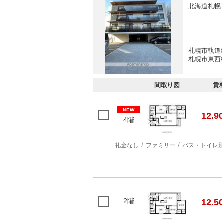
北海道札幌
札幌市軌道
札幌市東西
間取り図
賃
NEW
12.9
4階
礼金なし
ファミリー
バス・トイレ
2階
12.5