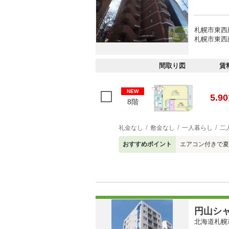
札幌市東西
札幌市東西
間取り図
賃
NEW
5.90
8階
礼金なし
敷金なし
一人暮らし
二
おすすめポイント
エアコン付きで夏
円山シ
北海道札幌