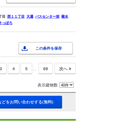
丁目
西１１丁目
大通
バスセンター前
菊水
さっぽろ
この条件を保存
3
4
5
69
次へ
…
表示建物数
などをお問い合わせする(無料)