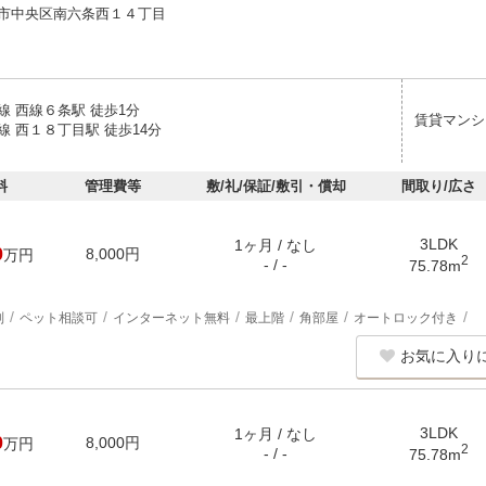
市中央区南六条西１４丁目
線 西線６条駅 徒歩1分
賃貸マンシ
線 西１８丁目駅 徒歩14分
料
管理費等
敷/礼/保証/敷引・償却
間取り/広さ
3LDK
1ヶ月 / なし
0
8,000円
万円
2
- / -
75.78m
別
ペット相談可
インターネット無料
最上階
角部屋
オートロック付き
お気に入り
3LDK
1ヶ月 / なし
0
8,000円
万円
2
- / -
75.78m