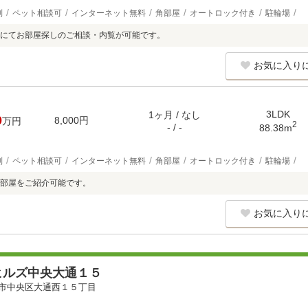
別
ペット相談可
インターネット無料
角部屋
オートロック付き
駐輪場
にてお部屋探しのご相談・内覧が可能です。
お気に入り
3LDK
1ヶ月 / なし
0
8,000円
万円
2
- / -
88.38m
別
ペット相談可
インターネット無料
角部屋
オートロック付き
駐輪場
部屋をご紹介可能です。
お気に入り
ヒルズ中央大通１５
市中央区大通西１５丁目