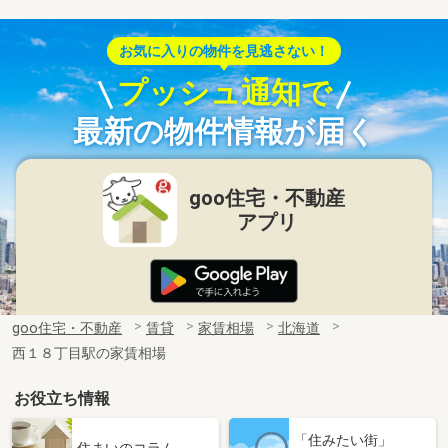
お気に入りの物件を見逃さない！
プッシュ通知で
最新の物件情報が届く
goo住宅・不動産
アプリ
goo住宅・不動産
賃貸
家賃相場
北海道
西１８丁目駅の家賃相場
お役立ち情報
「住みたい街」