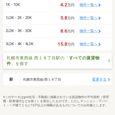
4.2
1K・1DK
物件一覧へ
万円
5.8
1LDK・2K・2DK
物件一覧へ
万円
8.6
2LDK・3K・3DK
物件一覧へ
万円
15.8
3LDK・4K・4LDK
物件一覧へ
万円
札幌市東西線 西１８丁目駅の「
すべての賃貸物
件
」を探す
駅
変更する
札幌市東西線/西１８丁目
※このデータはgoo住宅・不動産に掲載されている賃貸物件の平均賃料（管理
費・駐車場代などを除く）を算出したものです。ただしマンション・アパー
ト・一戸建てともに10戸以上の掲載があるものについてのみ対象とします。