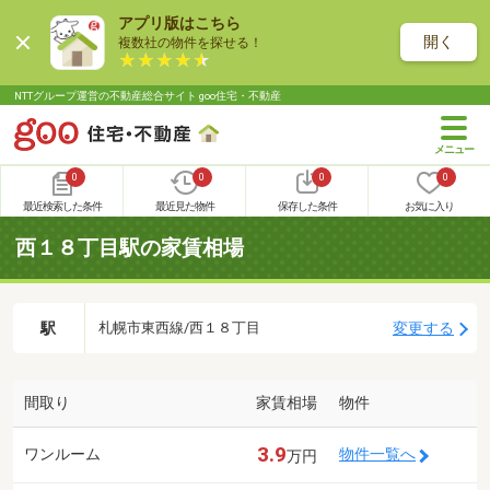
アプリ版はこちら
開く
複数社の物件を探せる！
NTTグループ運営の不動産総合サイト goo住宅・不動産
0
0
0
0
最近検索した条件
最近見た物件
保存した条件
お気に入り
西１８丁目駅の家賃相場
駅
変更する
札幌市東西線/西１８丁目
間取り
家賃相場
物件
3.9
ワンルーム
物件一覧へ
万円