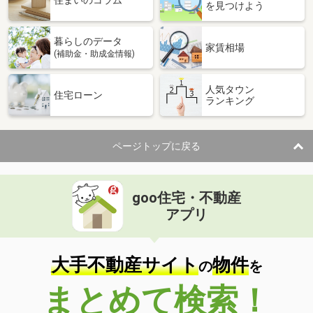
住まいのコラム
を見つけよう
暮らしのデータ
家賃相場
(補助金・助成金情報)
人気タウン
住宅ローン
ランキング
ページトップに戻る
goo住宅・不動産
アプリ
大手不動産サイト
物件
の
を
まとめて検索！