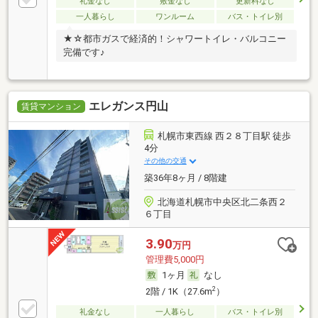
礼金なし
敷金なし
更新料なし
一人暮らし
ワンルーム
バス・トイレ別
★☆都市ガスで経済的！シャワートイレ・バルコニー
完備です♪
エレガンス円山
賃貸マンション
札幌市東西線 西２８丁目駅 徒歩
4分
その他の交通
築36年8ヶ月 / 8階建
北海道札幌市中央区北二条西２
６丁目
3.90
万円
管理費5,000円
1ヶ月
なし
2
2階 / 1K（27.6m
）
礼金なし
一人暮らし
バス・トイレ別