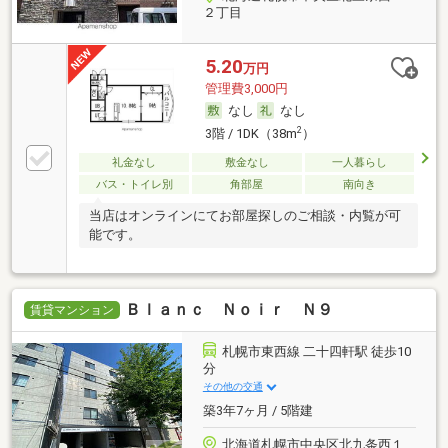
２丁目
5.20
万円
管理費3,000円
なし
なし
2
3階 / 1DK（38m
）
礼金なし
敷金なし
一人暮らし
バス・トイレ別
角部屋
南向き
当店はオンラインにてお部屋探しのご相談・内覧が可
能です。
Ｂｌａｎｃ Ｎｏｉｒ Ｎ９
賃貸マンション
札幌市東西線 二十四軒駅 徒歩10
分
その他の交通
築3年7ヶ月 / 5階建
北海道札幌市中央区北九条西１