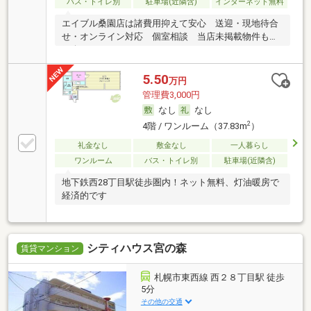
バス・トイレ別
駐車場(近隣含)
インターネット無料
エイブル桑園店は諸費用抑えて安心 送迎・現地待合
せ・オンライン対応 個室相談 当店未掲載物件もご
紹介
5.50
万円
管理費3,000円
なし
なし
2
4階 / ワンルーム（37.83m
）
礼金なし
敷金なし
一人暮らし
ワンルーム
バス・トイレ別
駐車場(近隣含)
地下鉄西28丁目駅徒歩圏内！ネット無料、灯油暖房で
経済的です
シティハウス宮の森
賃貸マンション
札幌市東西線 西２８丁目駅 徒歩
5分
その他の交通