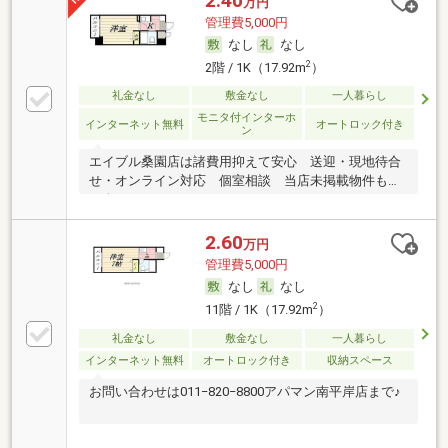
2.40
万円
管理費5,000円
なし
なし
2
2階 / 1K（17.92m
）
礼金なし
敷金なし
一人暮らし
モニタ付インターホ
インターネット無料
オートロック付き
ン
エイブル桑園店は諸費用抑えて安心 送迎・現地待合
せ・オンライン対応 個室相談 当店未掲載物件もご
紹介
2.60
万円
管理費5,000円
なし
なし
2
11階 / 1K（17.92m
）
礼金なし
敷金なし
一人暮らし
インターネット無料
オートロック付き
収納スペース
お問い合わせは011−820−8800アパマン南平岸店まで♪