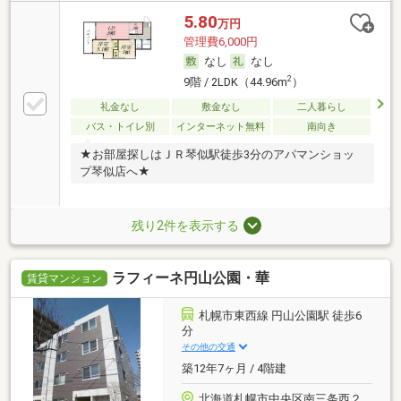
5.80
万円
管理費6,000円
なし
なし
2
9階 / 2LDK（44.96m
）
礼金なし
敷金なし
二人暮らし
バス・トイレ別
インターネット無料
南向き
★お部屋探しはＪＲ琴似駅徒歩3分のアパマンショッ
プ琴似店へ★
残り2件を表示する
ラフィーネ円山公園・華
賃貸マンション
札幌市東西線 円山公園駅 徒歩6
分
その他の交通
築12年7ヶ月 / 4階建
北海道札幌市中央区南三条西２