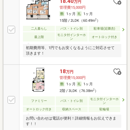
18.40
万円
管理費15,000円
1ヶ月
1ヶ月
2
15階 / 2LDK（60.49m
）
二人暮らし
バス・トイレ別
駐車場(近隣含)
モニタ付インターホ
最上階
オートロック付き
ン
初期費用等、1円でもお安くなるようにご対応させて
頂きます！
18
万円
管理費15,000円
1ヶ月
1ヶ月
2
2階 / 3LDK（76.38m
）
モニタ付インターホ
ファミリー
バス・トイレ別
ン
オートロック付き
収納スペース
駐輪場
お問い合わせは電話が便利！詳細情報もお伝えできま
す！！