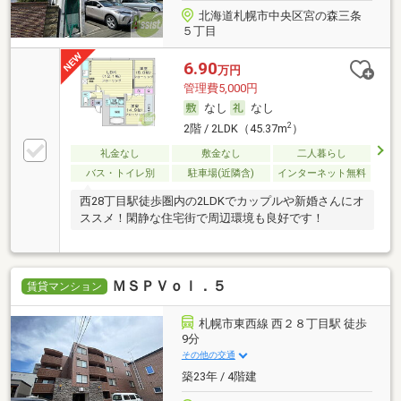
北海道札幌市中央区宮の森三条
５丁目
6.90
万円
管理費5,000円
なし
なし
2
2階 / 2LDK（45.37m
）
礼金なし
敷金なし
二人暮らし
バス・トイレ別
駐車場(近隣含)
インターネット無料
西28丁目駅徒歩圏内の2LDKでカップルや新婚さんにオ
ススメ！閑静な住宅街で周辺環境も良好です！
ＭＳＰＶｏｌ．５
賃貸マンション
札幌市東西線 西２８丁目駅 徒歩
9分
その他の交通
築23年 / 4階建