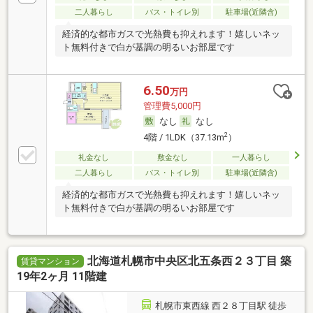
二人暮らし
バス・トイレ別
駐車場(近隣含)
経済的な都市ガスで光熱費も抑えれます！嬉しいネッ
ト無料付きで白が基調の明るいお部屋です
6.50
万円
管理費5,000円
なし
なし
2
4階 / 1LDK（37.13m
）
礼金なし
敷金なし
一人暮らし
二人暮らし
バス・トイレ別
駐車場(近隣含)
経済的な都市ガスで光熱費も抑えれます！嬉しいネッ
ト無料付きで白が基調の明るいお部屋です
北海道札幌市中央区北五条西２３丁目 築
賃貸マンション
19年2ヶ月 11階建
札幌市東西線 西２８丁目駅 徒歩