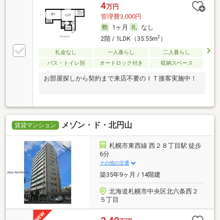
4
万円
管理費3,000円
1ヶ月
なし
2
2階 / 1LDK（35.55m
）
礼金なし
一人暮らし
二人暮らし
バス・トイレ別
オートロック付き
収納スペース
お部屋探しから契約まで来店不要のＩＴ接客実施中！
メゾン・ド・北円山
賃貸マンション
札幌市東西線 西２８丁目駅 徒歩
6分
その他の交通
築35年9ヶ月 / 14階建
北海道札幌市中央区北六条西２
５丁目