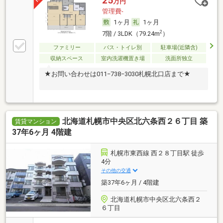
25
万円
管理費-
1ヶ月
1ヶ月
2
7階 / 3LDK（79.24m
）
ファミリー
バス・トイレ別
駐車場(近隣含)
収納スペース
室内洗濯機置き場
洗面所独立
★お問い合わせは011−738−3030札幌北口店まで★
北海道札幌市中央区北六条西２６丁目 築
賃貸マンション
37年6ヶ月 4階建
札幌市東西線 西２８丁目駅 徒歩
4分
その他の交通
築37年6ヶ月 / 4階建
北海道札幌市中央区北六条西２
６丁目