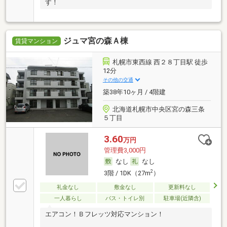
す！
ジュマ宮の森Ａ棟
賃貸マンション
札幌市東西線 西２８丁目駅 徒歩
12分
その他の交通
築38年10ヶ月 / 4階建
北海道札幌市中央区宮の森三条
５丁目
3.60
万円
管理費3,000円
なし
なし
2
3階 / 1DK（27m
）
礼金なし
敷金なし
更新料なし
一人暮らし
バス・トイレ別
駐車場(近隣含)
エアコン！Ｂフレッツ対応マンション！