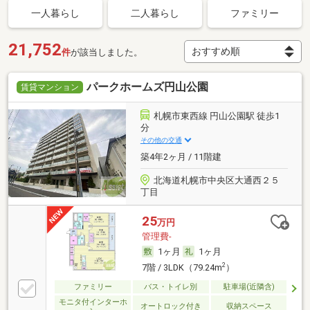
一人暮らし
二人暮らし
ファミリー
21,752
件
が該当しました。
パークホームズ円山公園
賃貸マンション
札幌市東西線 円山公園駅 徒歩1
分
その他の交通
築4年2ヶ月 / 11階建
北海道札幌市中央区大通西２５
丁目
25
万円
管理費-
1ヶ月
1ヶ月
2
7階 / 3LDK（79.24m
）
ファミリー
バス・トイレ別
駐車場(近隣含)
モニタ付インターホ
オートロック付き
収納スペース