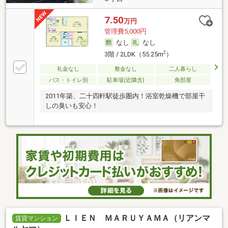
7.50
万円
管理費5,000円
なし
なし
2
3階 / 2LDK（55.25m
）
礼金なし
敷金なし
二人暮らし
バス・トイレ別
駐車場(近隣含)
角部屋
2011年築、二十四軒駅徒歩圏内！浴室乾燥機で部屋干
しの臭いも安心！
ＬＩＥＮ ＭＡＲＵＹＡＭＡ（リアンマ
賃貸マンション