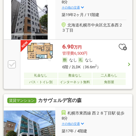
8分
その他の交通
築19年2ヶ月 / 11階建
北海道札幌市中央区北五条西２
３丁目
6.90
万円
管理費6,500円
なし
なし
2
6階 / 2LDK（36.6m
）
礼金なし
敷金なし
二人暮らし
バス・トイレ別
インターネット無料
角部屋
カサヴェルデ宮の森
賃貸マンション
札幌市東西線 西２８丁目駅 徒歩
8分
その他の交通
築17年 / 4階建