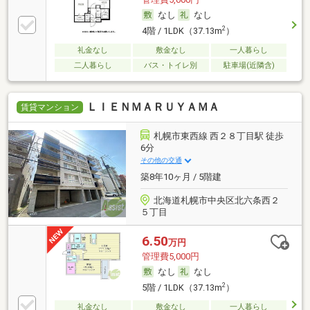
なし
なし
2
4階 / 1LDK（37.13m
）
礼金なし
敷金なし
一人暮らし
二人暮らし
バス・トイレ別
駐車場(近隣含)
ＬＩＥＮＭＡＲＵＹＡＭＡ
賃貸マンション
札幌市東西線 西２８丁目駅 徒歩
6分
その他の交通
築8年10ヶ月 / 5階建
北海道札幌市中央区北六条西２
５丁目
6.50
万円
管理費5,000円
なし
なし
2
5階 / 1LDK（37.13m
）
礼金なし
敷金なし
一人暮らし