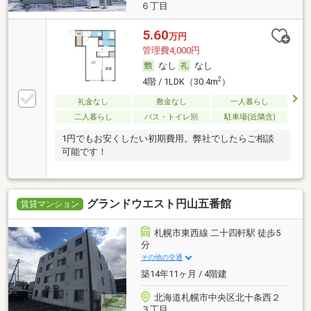
６丁目
5.60
万円
管理費4,000円
なし
なし
2
4階 / 1LDK（30.4m
）
礼金なし
敷金なし
一人暮らし
二人暮らし
バス・トイレ別
駐車場(近隣含)
1円でもお安くしたい初期費用。弊社でしたらご相談
可能です！
グランドウエスト円山五番館
賃貸マンション
札幌市東西線 二十四軒駅 徒歩5
分
その他の交通
築14年11ヶ月 / 4階建
北海道札幌市中央区北十条西２
３丁目