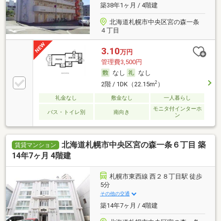
築38年1ヶ月 / 4階建
北海道札幌市中央区宮の森一条
４丁目
3.10
万円
管理費3,500円
なし
なし
2
2階 / 1DK（22.15m
）
礼金なし
敷金なし
一人暮らし
モニタ付インターホ
バス・トイレ別
南向き
ン
北海道札幌市中央区宮の森一条６丁目 築
賃貸マンション
14年7ヶ月 4階建
札幌市東西線 西２８丁目駅 徒歩
5分
その他の交通
築14年7ヶ月 / 4階建