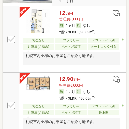
１１丁目
12
万円
管理費6,000円
1ヶ月
なし
2
2階 / 3LDK（80.08m
）
礼金なし
ファミリー
バス・トイレ別
駐車場(近隣含)
ペット相談可
オートロック付き
札幌市内全域のお部屋をご紹介可能です。
12.90
万円
管理費6,000円
1ヶ月
なし
2
5階 / 3LDK（80.08m
）
礼金なし
ファミリー
バス・トイレ別
駐車場(近隣含)
ペット相談可
最上階
札幌市内全域のお部屋をご紹介可能です。