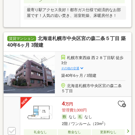
ン
最寄り駅アクセス良好！都市ガス仕様で経済的なお部
屋です！人気の追い焚き、浴室乾燥、床暖房付き！
北海道札幌市中央区宮の森二条５丁目 築
賃貸マンション
40年6ヶ月 3階建
札幌市東西線 西２８丁目駅 徒歩
3分
その他の交通
築40年6ヶ月 / 3階建
北海道札幌市中央区宮の森二条
５丁目
4
万円
管理費3,000円
なし
なし
2
2階 / ワンルーム（23m
）
礼金なし
敷金なし
更新料なし