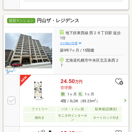
円山ザ・レジデンス
賃貸マンション
地下鉄東西線 西２８丁目駅 徒歩
1分
その他の交通
築9年7ヶ月 / 15階建
北海道札幌市中央区北五条西２
７
24.50
万円
管理費-
1ヶ月
1ヶ月
2
4階 / 3LDK（83.23m
）
ファミリー
バス・トイレ別
駐車場(近隣含)
モニタ付インターホ
南向き
オートロック付き
ン