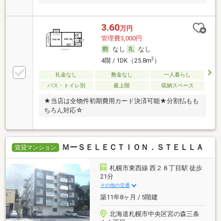
3.60
万円
管理費3,000円
なし
なし
2
4階 / 1DK（25.8m
）
礼金なし
敷金なし
一人暮らし
バス・トイレ別
最上階
収納スペース
★当店は全物件初期費用カード決済可能★分割払もも
ちろん対応☆
ＭーＳＥＬＥＣＴＩＯＮ．ＳＴＥＬＬＡ
賃貸マンション
札幌市東西線 西２８丁目駅 徒歩
21分
その他の交通
築11年8ヶ月 / 5階建
北海道札幌市中央区宮の森三条