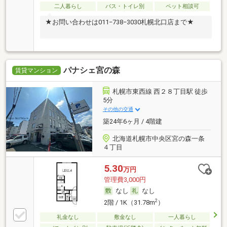
二人暮らし
バス・トイレ別
ペット相談可
★お問い合わせは011−738−3030札幌北口店まで★
パナシェ宮の森
賃貸マンション
札幌市東西線 西２８丁目駅 徒歩
5分
その他の交通
築24年6ヶ月 / 4階建
北海道札幌市中央区宮の森一条
４丁目
5.30
万円
管理費3,000円
なし
なし
2
2階 / 1K（31.78m
）
礼金なし
敷金なし
一人暮らし