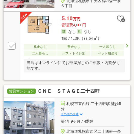
北海道札幌市中央区宮の森一条
６丁目
5.10
万円
管理費4,000円
なし
なし
2
1階 / 1LDK（33.54m
）
礼金なし
敷金なし
一人暮らし
二人暮らし
バス・トイレ別
ペット相談可
当店はオンラインにてお部屋探しのご相談・内覧が可
能です。
ＯＮＥ ＳＴＡＧＥ二十四軒
賃貸マンション
札幌市東西線 二十四軒駅 徒歩5
分
その他の交通
築1年9ヶ月 / 4階建
北海道札幌市西区二十四軒一条