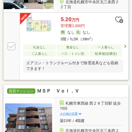
北海道札幌市中央区北三条西２
２丁目
5.20
万円
管理費3,000円
なし
なし
2
3階 / 1LDK（38m
）
礼金なし
敷金なし
一人暮らし
二人暮らし
バス・トイレ別
駐車場(近隣含)
エアコン・トランクルーム付きで除雪道具なども収納
できます！
ＭＳＰ Ｖｏｌ．Ｖ
賃貸マンション
札幌市東西線 西２８丁目駅 徒歩
10分
その他の交通
築23年 / 4階建
北海道札幌市中央区北三条西２