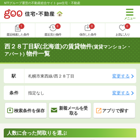
NTTグループ運営の不動産総合サイト goo住宅・不動産
1
0
0
0
最近検索した条件
最近見た物件
保存した条件
お気に入り
西２８丁目駅(北海道)の賃貸物件
(賃貸マンション・
物件一覧
アパート)
駅
変更する
札幌市東西線/西２８丁目
条件
変更する
指定なし
新着メールを受
検索条件を保存
アプリで探す
取る
人数に合った間取りを選ぶ