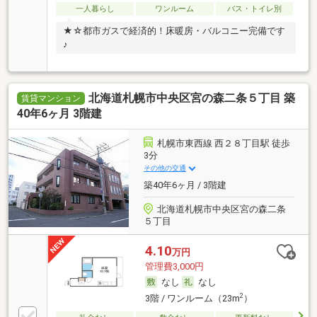
一人暮らし
ワンルーム
バス・トイレ別
★☆都市ガスで経済的！床暖房・バルコニー完備です
♪
北海道札幌市中央区宮の森二条５丁目 築
賃貸マンション
40年6ヶ月 3階建
札幌市東西線 西２８丁目駅 徒歩
3分
その他の交通
築40年6ヶ月 / 3階建
北海道札幌市中央区宮の森二条
５丁目
4.10
万円
管理費3,000円
なし
なし
2
3階 / ワンルーム（23m
）