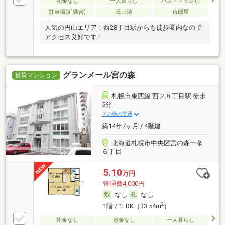
礼金なし
一人暮らし
バス・トイレ別
駐車場(近隣含)
最上階
角部屋
人気の円山エリア！西28丁目駅からも徒歩圏内なので
アクセス良好です！
グランメール宮の森
賃貸マンション
札幌市東西線 西２８丁目駅 徒歩
5分
その他の交通
築14年7ヶ月 / 4階建
北海道札幌市中央区宮の森一条
６丁目
5.10
万円
管理費4,000円
なし
なし
2
1階 / 1LDK（33.54m
）
礼金なし
敷金なし
一人暮らし