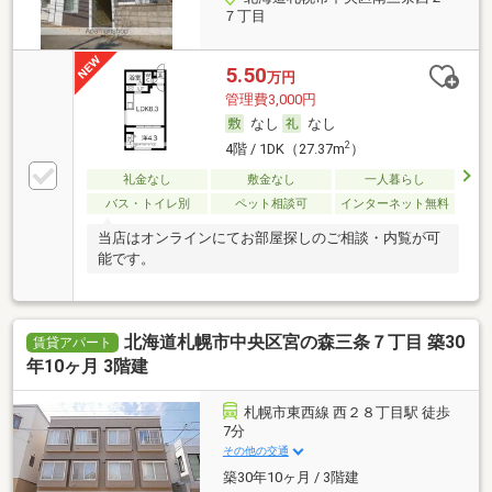
７丁目
5.50
万円
管理費3,000円
なし
なし
2
4階 / 1DK（27.37m
）
礼金なし
敷金なし
一人暮らし
バス・トイレ別
ペット相談可
インターネット無料
当店はオンラインにてお部屋探しのご相談・内覧が可
能です。
北海道札幌市中央区宮の森三条７丁目 築30
賃貸アパート
年10ヶ月 3階建
札幌市東西線 西２８丁目駅 徒歩
7分
その他の交通
築30年10ヶ月 / 3階建