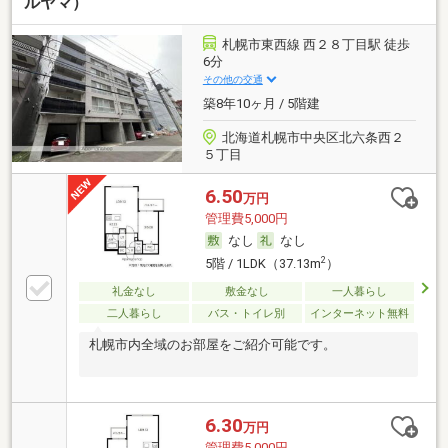
ルヤマ）
札幌市東西線 西２８丁目駅 徒歩
6分
その他の交通
築8年10ヶ月 / 5階建
北海道札幌市中央区北六条西２
５丁目
6.50
万円
管理費5,000円
なし
なし
2
5階 / 1LDK（37.13m
）
礼金なし
敷金なし
一人暮らし
二人暮らし
バス・トイレ別
インターネット無料
札幌市内全域のお部屋をご紹介可能です。
6.30
万円
管理費5,000円