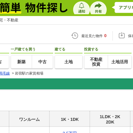
住宅・不動産
0
最近見た物件
保
一戸建てを買う
建てる
投資する
不動産
古
新築
中古
土地
土地活用
投資
両毛線
>
岩宿駅の家賃相場
1LDK・2K
ワンルーム
1K・1DK
2DK