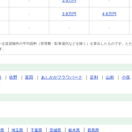
-
3.5万円
-
-
3.8万円
4.6万円
-
-
-
ている賃貸物件の平均賃料（管理費・駐車場代などを除く）を算出したものです。ただ
す。
舟
｜
佐野
｜
富田
｜
あしかがフラワパーク
｜
足利
｜
山前
｜
小俣
橋
川県
埼玉県
千葉県
茨城県
栃木県
群馬県