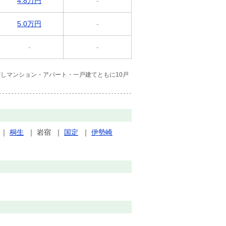
4.8万円
-
5.0万円
-
-
-
しマンション・アパート・一戸建てともに10戸
｜
桐生
｜
岩宿
｜
国定
｜
伊勢崎