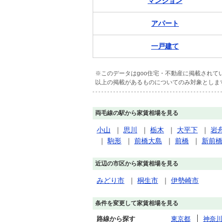
マンション
アパート
一戸建て
※このデータはgoo住宅・不動産に掲載され
以上の掲載があるものについてのみ対象としま
両毛線の駅から家賃相場を見る
小山
｜
思川
｜
栃木
｜
大平下
｜
岩
｜
駒形
｜
前橋大島
｜
前橋
｜
新前
近辺の市区から家賃相場を見る
みどり市
｜
桐生市
｜
伊勢崎市
条件を変更して家賃相場を見る
路線から探す
東京都
神奈