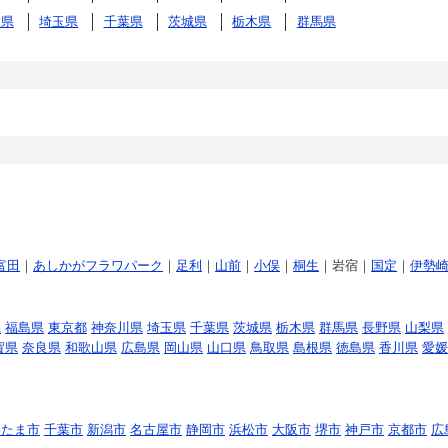
川県
埼玉県
千葉県
茨城県
栃木県
群馬県
富田
｜
あしかがフラワパーク
｜
足利
｜
山前
｜
小俣
｜
桐生
｜岩宿｜
国定
｜
伊勢
県
福島県
東京都
神奈川県
埼玉県
千葉県
茨城県
栃木県
群馬県
長野県
山梨県
賀県
奈良県
和歌山県
広島県
岡山県
山口県
鳥取県
島根県
徳島県
香川県
愛媛
いたま市
千葉市
新潟市
名古屋市
静岡市
浜松市
大阪市
堺市
神戸市
京都市
広