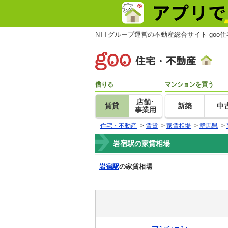
NTTグループ運営の不動産総合サイト goo
借りる
マンションを買う
店舗･
賃貸
新築
中
事業用
住宅・不動産
>
賃貸
>
家賃相場
>
群馬県
>
岩宿駅の家賃相場
岩宿駅
の家賃相場