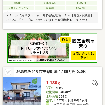
2階建て
駐車場あり
駐車2台
システムキッチン
所有権
即入居可
☆☆ 木ノ葉リフォーム・無料害虫駆除 ☆☆【建設×不動産】
の『木』『ノ』『葉』だからできる24時間無料レスキュー！リフ
ォーム・無料害虫駆除サビース対応しております！中古でもアフ
ターサービスがついており、住んでからの安心をずっとお届けし
ます！内覧時に、無料相談・お見積りも物件ごとに作成可能！！
オウチ探しも、リフォームも一緒に相談できます！＼弊社には、
『きつね隊』・『ゴリラ隊』という無料かけつけサービスの仕組
みが、整っています♪／住んでからのお家トラブル、緊急対応も承
っております♪お家のこと、すべて木ノ葉プランニングにお任せく
ださい＾＾
群馬県みどり市笠懸町鹿 1,180万円 6LDK
1,180
万円
間取り
6LDK
2
建物面積
140.48m
2
土地面積
255.93m
築年月
1997年4月(築29年5ヶ月)
ＪＲ両毛線 岩宿駅 徒歩28分