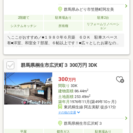
群馬県みどり市笠懸町阿左美
2階建て
駐車場あり
駐車2台
リフォームリノベーシ
システムキッチン
所有権
ョン
＼ここがおすすめ／■１９８０年６月築 ６ＤＫ 駐車スペース
有■洋室、和室全７部屋、６帖以上です！■広々としたお家なので
個人空間の確保も◎■とりせん阿左美店極近でとても便利です♪■
クスリのアオキ阿左美北店まで徒歩約５分■セブンイレブン 桐生
天沼店まで徒歩約５分■みどり市笠懸北小まで約９００ｍ■２０２
群馬県桐生市広沢町３ 300万円 3DK
５年６月内外装リフォーム済 ↓内容↓【内装】キッチン・トイ
レ・洗面化粧台・ユニットバス交換 壁紙張替 床一部補
修 畳表替 襖張替 ハウスクリーニング【外装】外壁
300
万円
塗装 庭整地 防蟻処理 本下水つなぎ込み
間取り
3DK
2
建物面積
86.44m
2
土地面積
253.49m
築年月
1976年11月(築49年10ヶ月)
東武桐生線 阿左美駅 徒歩17分
その他の交通
群馬県桐生市広沢町３
平屋
都市ガス
駐車場あり