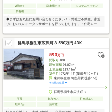
2階建て
駐車場あり
システムキッチン
所有権
◆まずはお気軽にお問い合わせください！・弊社は不動産、家造
りにおいてのトータルサポートを行っております。・住宅ローン
に強く、お客様一人ひとりにあったご提案をさせていただきま
す。・スタッフ一同、誠心誠意ご対応させていただきます！◆経
験知識が豊富なスタッフが在籍！迅速な対応を心掛けておりま
群馬県桐生市広沢町３ 590万円 4DK
す。・お問合せを受けてから即日ご対応をさせていただきま
す。・その他物件情報も多数ございます！お気軽にお問い合わせ
ください。
590
万円
間取り
4DK
2
建物面積
91.07m
2
土地面積
223.13m
築年月
1972年11月(築53年10ヶ月)
東武桐生線 阿左美駅 徒歩16分
その他の交通
群馬県桐生市広沢町３
平屋
都市ガス
駐車場あり
駐車3台
所有権