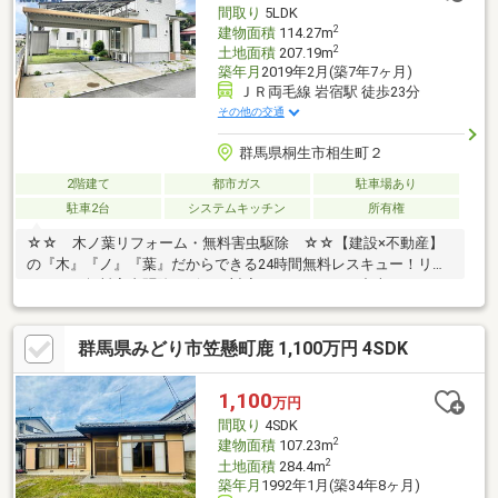
間取り
5LDK
ださい＾＾
2
建物面積
114.27m
2
土地面積
207.19m
築年月
2019年2月(築7年7ヶ月)
ＪＲ両毛線 岩宿駅 徒歩23分
その他の交通
群馬県桐生市相生町２
2階建て
都市ガス
駐車場あり
駐車2台
システムキッチン
所有権
☆☆ 木ノ葉リフォーム・無料害虫駆除 ☆☆【建設×不動産】
の『木』『ノ』『葉』だからできる24時間無料レスキュー！リフ
ォーム・無料害虫駆除サビース対応しております！中古でもアフ
ターサービスがついており、住んでからの安心をずっとお届けし
ます！内覧時に、無料相談・お見積りも物件ごとに作成可能！！
群馬県みどり市笠懸町鹿 1,100万円 4SDK
オウチ探しも、リフォームも一緒に相談できます！＼弊社には、
『きつね隊』・『ゴリラ隊』という無料かけつけサービスの仕組
みが、整っています♪／住んでからのお家トラブル、緊急対応も承
1,100
万円
っております♪お家のこと、すべて木ノ葉プランニングにお任せく
間取り
4SDK
ださい＾＾
2
建物面積
107.23m
2
土地面積
284.4m
築年月
1992年1月(築34年8ヶ月)