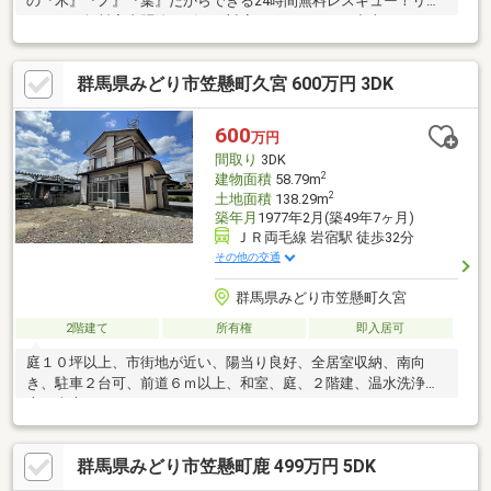
の『木』『ノ』『葉』だからできる24時間無料レスキュー！リフ
ォーム・無料害虫駆除サビース対応しております！中古でもアフ
ターサービスがついており、住んでからの安心をずっとお届けし
ます！内覧時に、無料相談・お見積りも物件ごとに作成可能！！
群馬県みどり市笠懸町久宮 600万円 3DK
オウチ探しも、リフォームも一緒に相談できます！＼弊社には、
『きつね隊』・『ゴリラ隊』という無料かけつけサービスの仕組
みが、整っています♪／住んでからのお家トラブル、緊急対応も承
600
万円
っております♪お家のこと、すべて木ノ葉プランニングにお任せく
間取り
3DK
ださい＾＾
2
建物面積
58.79m
2
土地面積
138.29m
築年月
1977年2月(築49年7ヶ月)
ＪＲ両毛線 岩宿駅 徒歩32分
その他の交通
群馬県みどり市笠懸町久宮
2階建て
所有権
即入居可
庭１０坪以上、市街地が近い、陽当り良好、全居室収納、南向
き、駐車２台可、前道６ｍ以上、和室、庭、２階建、温水洗浄便
座、南庭
群馬県みどり市笠懸町鹿 499万円 5DK