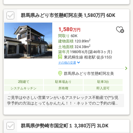
合わせください♪※ 私道負担面積あり（１８４㎡）、共有持分：
１／２※ 作業所３棟（１２０．９０㎡、５３．５９㎡、８７．
群馬県みどり市笠懸町阿左美 1,580万円 6DK
３２㎡）、作業所の築年は１９８８年、１９９２年です。※ 鹿
杉菜原地区生活排水共同処理組合 下水区域：月約４０００円♪
物件周辺 インフォメーション ♪□ 笠懸西小学校まで徒歩２５
1,580
万円
分♪□ 笠懸中学校まで徒歩２６分♪□ ローソンみどり笠懸町店ま
間取り
6DK
で徒歩７分♪
2
建物面積
120.89m
2
土地面積
324.38m
築年月
1980年6月(築46年3ヶ月)
東武桐生線 相老駅 徒歩15分
その他の交通
群馬県みどり市笠懸町阿左美
2階建て
駐車場あり
駐車3台
システムキッチン
所有権
即入居可
ご見学はやさしい営業マンがいるアステレックス不動産で(^^)/見
学予約の方法はとってもかんたん！！・ネットでのご予約の場合
下にスクロールをして赤いボタンをポッチっとす
る ↓案内にしたがって希望の日時をポッチっとす
る ↓あとはアドバイザーからの連絡を待ちます！・
群馬県伊勢崎市国定町１ 3,380万円 3LDK
お電話からの場合電話番号 0120-38-2103 ↓ご希望
の物件の所在地、価格を伝えてもらう。 ↓担当アド