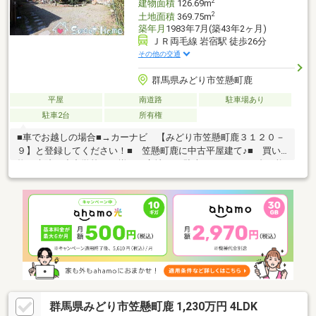
2
建物面積
126.69m
2
土地面積
369.75m
築年月
1983年7月(築43年2ヶ月)
ＪＲ両毛線 岩宿駅 徒歩26分
その他の交通
群馬県みどり市笠懸町鹿
平屋
南道路
駐車場あり
駐車2台
所有権
■車でお越しの場合■→カーナビ 【みどり市笠懸町鹿３１２０－
９】と登録してください！■ 笠懸町鹿に中古平屋建て♪■ 買い
物や病院、小中学校など揃った立地♪■ 駐車スペースは２台可能
です♪※ 私道負担面積：２２７㎡、共有持分１／３※ 汲取※ 契
約不適合責任免責・現況有姿・引き渡し要相談＊＊☆＊＊ ー
ー Ｌｉｆｅ Ｉｎｆｏｒｍａｔｉｏｎ ーー ＊＊☆＊＊◇
笠懸西小学校：徒歩１２分♪◇ 笠懸中学校：徒歩１１分♪◇ け
やき保育園：徒歩５分♪◇ ローソンみどり前鹿田店：徒歩８分
♪◇ スーパーセンタートライアル笠懸店：徒歩１１分♪◇ 笠懸
鹿郵便局：徒
群馬県みどり市笠懸町鹿 1,230万円 4LDK