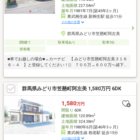
2
土地面積
227.04m
築年月
1981年7月(築45年2ヶ月)
東武桐生線 新桐生駅 徒歩11分
その他の交通
群馬県みどり市笠懸町阿左美
2階建て
駐車場あり
駐車3台
所有権
■車でお越しの場合■→カーナビ 【 みどり市笠懸町阿左美３１６
６－４ 】と登録してください！□ ７００万→６００万へ値下
げしました♪■ ドラッグストアまで徒歩５分♪近くにあるとちょ
っとしたお買い物に便利です♪■ カースペース３台可♪※ 契約不
適合責任免責※ 現況有姿・引き渡し要相談＊☆＊ーー Ｌｉｆ
群馬県みどり市笠懸町阿左美 1,580万円 6DK
ｅ Ｉｎｆｏｒｍａｔｉｏｎ ーー＊☆＊◇ 笠懸東小学校まで
徒歩１８分♪◇ 笠懸南中学校まで徒歩３２分♪◇ ローソンみど
り阿左美沼東店まで徒歩９分♪◇ クスリのアオキ阿左美店まで
1,580
万円
徒歩５分♪◇ 東邦病院まで徒歩１２分♪
間取り
6DK
2
建物面積
120.89m
2
土地面積
324.38m
築年月
1980年6月(築46年3ヶ月)
東武桐生線 相老駅 徒歩15分
その他の交通