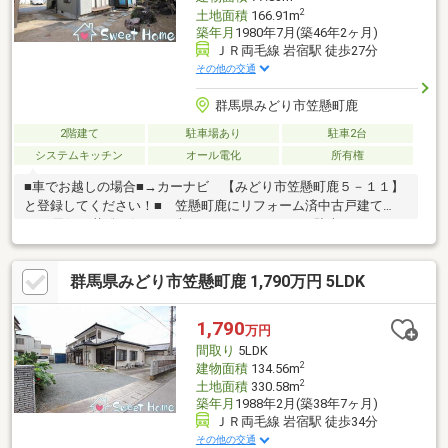
2
土地面積
166.91m
築年月
1980年7月(築46年2ヶ月)
ＪＲ両毛線 岩宿駅 徒歩27分
その他の交通
群馬県みどり市笠懸町鹿
2階建て
駐車場あり
駐車2台
システムキッチン
オール電化
所有権
■車でお越しの場合■→カーナビ 【みどり市笠懸町鹿５－１１】
と登録してください！■ 笠懸町鹿にリフォーム済中古戸建て
♪■ 天候や花粉を気にせず干せるサンルーム♪■ 駐車スペースは
縦列２台可能です♪１台分のカーポート付き♪■ 内覧可能です♪＊
＊☆＊＊ ーー Ｌｉｆｅ Ｉｎｆｏｒｍａｔｉｏｎ ーー ＊
群馬県みどり市笠懸町鹿 1,790万円 5LDK
＊☆＊＊◇ 笠懸小学校：徒歩２１分◇ 笠懸南中学校：徒歩１
４分◇ 笠懸いずみ保育園：徒歩１５分◇ セブンイレブン笠懸
久宮店：徒歩５分◇ ドラッグセイムスみどり笠懸店：徒歩８分
1,790
万円
◇ ディスカウントスーパーやましろや笠懸店：徒歩１７分
間取り
5LDK
2
建物面積
134.56m
2
土地面積
330.58m
築年月
1988年2月(築38年7ヶ月)
ＪＲ両毛線 岩宿駅 徒歩34分
その他の交通