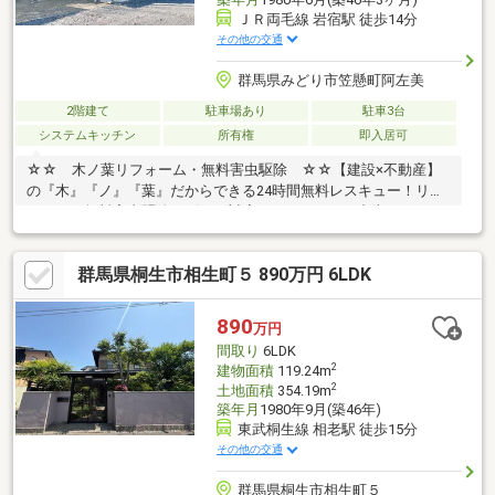
ＪＲ両毛線 岩宿駅 徒歩14分
その他の交通
群馬県みどり市笠懸町阿左美
2階建て
駐車場あり
駐車3台
システムキッチン
所有権
即入居可
☆☆ 木ノ葉リフォーム・無料害虫駆除 ☆☆【建設×不動産】
の『木』『ノ』『葉』だからできる24時間無料レスキュー！リフ
ォーム・無料害虫駆除サビース対応しております！中古でもアフ
ターサービスがついており、住んでからの安心をずっとお届けし
ます！内覧時に、無料相談・お見積りも物件ごとに作成可能！！
群馬県桐生市相生町５ 890万円 6LDK
オウチ探しも、リフォームも一緒に相談できます！＼弊社には、
『きつね隊』・『ゴリラ隊』という無料かけつけサービスの仕組
みが、整っています♪／住んでからのお家トラブル、緊急対応も承
890
万円
っております♪お家のこと、すべて木ノ葉プランニングにお任せく
間取り
6LDK
ださい＾＾
2
建物面積
119.24m
2
土地面積
354.19m
築年月
1980年9月(築46年)
東武桐生線 相老駅 徒歩15分
その他の交通
群馬県桐生市相生町５