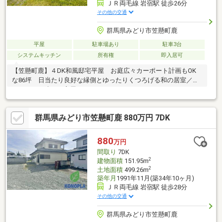
ＪＲ両毛線 岩宿駅 徒歩26分
その他の交通
群馬県みどり市笠懸町鹿
平屋
駐車場あり
駐車3台
システムキッチン
所有権
即入居可
【笠懸町鹿】４DK和風邸宅平屋 お庭広々カーポート計画もOK
な86坪 日当たり良好な縁側とゆったりくつろげる和の居室／し
っかりした造りの家屋です♪
群馬県みどり市笠懸町鹿 880万円 7DK
880
万円
間取り
7DK
2
建物面積
151.95m
2
土地面積
499.26m
築年月
1991年11月(築34年10ヶ月)
ＪＲ両毛線 岩宿駅 徒歩28分
その他の交通
群馬県みどり市笠懸町鹿