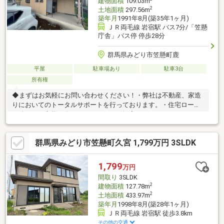
建物面積
109.03m
2
土地面積
297.56m
築年月
1991年8月(築35年1ヶ月)
ＪＲ両毛線 岩宿駅 バス7分/「笠懸
庁舎」バス停 停歩28分
群馬県みどり市笠懸町鹿
平屋
駐車場あり
駐車3台
所有権
◆まずはお気軽にお問い合わせください！・弊社は不動産、家造
りにおいてのトータルサポートを行っております。・住宅ローン
に強く、お客様一人ひとりにあったご提案をさせていただきま
す。・スタッフ一同、誠心誠意ご対応させていただきます！◆経
験知識が豊富なスタッフが在籍！迅速な対応を心掛けておりま
群馬県みどり市笠懸町久宮 1,799万円 3SLDK
す。・お問合せを受けてから即日ご対応をさせていただきま
す。・その他物件情報も多数ございます！お気軽にお問い合わせ
ください。
1,799
万円
間取り
3SLDK
2
建物面積
127.78m
2
土地面積
433.97m
築年月
1998年8月(築28年1ヶ月)
ＪＲ両毛線 岩宿駅 徒歩3.8km
その他の交通