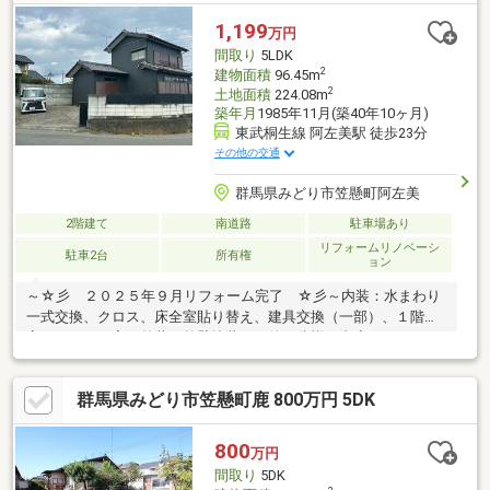
ッチン・浴室・洗面台・トイレ交換 玄関 ドア交換 天井・壁
クロス張替 一部フローリング上張 一部ＣＦ張替 一
1,199
万円
部フロアタイル張替 畳表替 襖・障子張替 給湯器交換 イン
間取り
5LDK
ターホン交換 分電盤交換 一部建具交換 エアコ撤去
2
建物面積
96.45m
2
土地面積
224.08m
築年月
1985年11月(築40年10ヶ月)
東武桐生線 阿左美駅 徒歩23分
その他の交通
群馬県みどり市笠懸町阿左美
2階建て
南道路
駐車場あり
リフォームリノベーシ
駐車2台
所有権
ョン
～☆彡 ２０２５年９月リフォーム完了 ☆彡～内装：水まわり
一式交換、クロス、床全室貼り替え、建具交換（一部）、１階和
室をＬＤＫに変更外装：外壁塗装その他：防蟻工事◇ １３２９
万→１１９９万へ値下げしました♪◆ コンビニやドラッグスト
アが近く生活便利な立地♪◆ 内覧可能です♪◆ お気軽にお問い
群馬県みどり市笠懸町鹿 800万円 5DK
合わせください♪※ その他制限：景観法＊☆＊ーー Ｌｉｆｅ
Ｉｎｆｏｒｍａｔｉｏｎ ーー＊☆＊◇ 笠懸東小学校まで徒歩
２１分♪◇ 笠懸南中学校まで徒歩２６分♪◇ さくらみくら笠懸
800
万円
店まで徒歩９分♪◇ クスリのアオキ阿左美南店まで徒歩４分♪
間取り
5DK