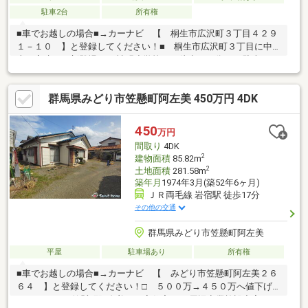
駐車2台
所有権
■車でお越しの場合■→カーナビ 【 桐生市広沢町３丁目４２９
１－１０ 】と登録してください！■ 桐生市広沢町３丁目に中
古平家建てが新登場♪■ 神明小学校まで徒歩１３分♪■ 駐車スペ
ースは縦列２台可能♪■ 採光・通風に優れた立地♪■ 閑静な住宅
地♪※ 文化財保護法※ 契約不適合責任免責※ 現況有姿・引き渡
群馬県みどり市笠懸町阿左美 450万円 4DK
し要相談☆・ 物件周辺 インフォメーション ・☆□ 神明小
学校：徒歩１３分♪□ 桜木中学校：徒歩２６分♪□ クスリのアオ
キ阿左美店：徒歩１８分♪□ ローソン桐生広沢三丁目店：徒歩９
450
万円
分♪□ 認定こども園樹徳幼稚園：徒歩１３分♪
間取り
4DK
2
建物面積
85.82m
2
土地面積
281.58m
築年月
1974年3月(築52年6ヶ月)
ＪＲ両毛線 岩宿駅 徒歩17分
その他の交通
群馬県みどり市笠懸町阿左美
平屋
駐車場あり
所有権
■車でお越しの場合■→カーナビ 【 みどり市笠懸町阿左美２６
６４ 】と登録してください！□ ５００万→４５０万へ値下げ
しました♪■ 笠懸町阿左美 平家住宅♪■ 周辺商業施設充実して