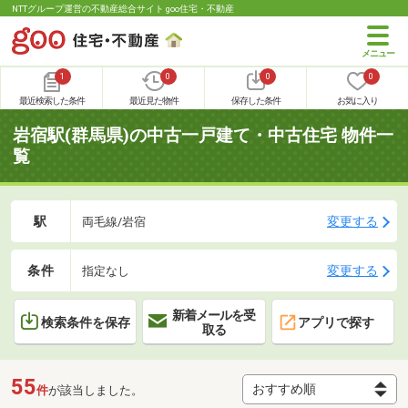
NTTグループ運営の不動産総合サイト goo住宅・不動産
1
0
0
0
最近検索した条件
最近見た物件
保存した条件
お気に入り
岩宿駅(群馬県)の中古一戸建て・中古住宅 物件一
覧
駅
変更する
両毛線/岩宿
条件
変更する
指定なし
新着メールを受
検索条件を保存
アプリで探す
取る
55
件
が該当しました。