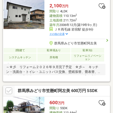
━━━━━━━━━━━━━━━━━━━━ ＼営業時間外
2,100
万円
でも対応致します／ ≪営業時間≫ 9:00～19:00 .・♪キッ
間取り
4LDK
ズスペース有◎お子様連れも大歓迎♪・.
2
建物面積
110.13m
2
土地面積
211.72m
築年月
2006年12月(築19年9ヶ月)
ＪＲ両毛線 岩宿駅 徒歩9分
その他の交通
群馬県みどり市笠懸町阿左美
2階建て
駐車場あり
駐車3台
リフォームリノベーシ
システムキッチン
所有権
ョン
～☆彡 リフォーム２０２６年９月完了予定 ☆彡～ キッチ
ン・洗面台・トイレ・ユニットバス交換、壁紙張替、畳表替、襖
張替、 外壁塗装、ハウスクリーニング ■ ＪＲ両毛線「岩
宿」駅徒歩９分♪■ お手入れしやすいＩＨクッキングヒーター
♪■ カースペースは並列３台可能♪■ 内覧可能です♪☆・ 物件
群馬県みどり市笠懸町阿左美 600万円 5SDK
周辺 インフォメーション ・☆□ 笠懸北小学校：徒歩１７分
♪□ 笠懸中学校：徒歩２５分♪□ ミニストップ笠懸阿左美店：徒
歩４分♪□ とりせん阿左美店：徒歩１１分♪□ ウエルシアみどり
600
万円
岩宿駅前店：徒歩５分♪□ 幼保連携型認定こども園みどりのか
間取り
5SDK
ぜ：徒歩１３分♪
2
建物面積
113.44m