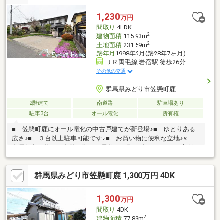
1,230
万円
間取り
4LDK
2
建物面積
115.93m
2
土地面積
231.59m
築年月
1998年2月(築28年7ヶ月)
ＪＲ両毛線 岩宿駅 徒歩26分
その他の交通
群馬県みどり市笠懸町鹿
2階建て
南道路
駐車場あり
駐車3台
オール電化
所有権
■ 笠懸町鹿にオール電化の中古戸建てが新登場♪■ ゆとりある
広さ♪■ ３台以上駐車可能です♪■ お買い物に便利な立地♪※ 現
在居住中の為、ご内覧の際はご予約をお願い致します。※ 契約
不適合責任免責＊＊☆＊＊ ーー Ｌｉｆｅ Ｉｎｆｏｒｍａｔ
ｉｏｎ ーー ＊＊☆＊＊□ 笠懸小学校：徒歩２５分♪□ 笠懸
群馬県みどり市笠懸町鹿 1,300万円 4DK
南中学校：徒歩１３分♪□ 笠懸いずみ保育園：徒歩１２分♪□ セ
ブンイレブン笠懸久宮店：徒歩７分♪□ クスリのアオキ笠懸店：
徒歩１２分♪□ ディスカウントスーパーやましろや笠懸店：徒歩
1,300
万円
１３分♪
間取り
4DK
2
建物面積
77.83m