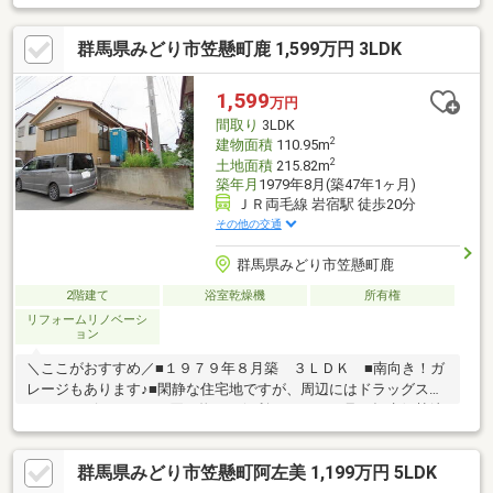
ます♪■ 都市ガス・本下水 接続可能です！■ カースペースは
１台可能です♪ ■ 内覧可能です♪お気軽にお問い合わせくださ
群馬県みどり市笠懸町鹿 1,599万円 3LDK
い♪※ 契約不適合責任免責、現況有姿・引き渡し要相談＊☆＊ー
ー Ｌｉｆｅ Ｉｎｆｏｒｍａｔｉｏｎ ーー＊☆＊◇ 笠懸北
小学校まで徒歩１７分♪◇ 笠懸中学校まで徒歩３２分♪◇ こど
1,599
万円
も園みらいまで徒歩１３分♪◇ とりせんまで徒歩７分♪
間取り
3LDK
2
建物面積
110.95m
2
土地面積
215.82m
築年月
1979年8月(築47年1ヶ月)
ＪＲ両毛線 岩宿駅 徒歩20分
その他の交通
群馬県みどり市笠懸町鹿
2階建て
浴室乾燥機
所有権
リフォームリノベーシ
ョン
＼ここがおすすめ／■１９７９年８月築 ３ＬＤＫ ■南向き！ガ
レージもあります♪■閑静な住宅地ですが、周辺にはドラッグスト
アやコンビニもありお買い物にも便利です♪■５０号や桐生伊勢崎
線に近く、交通の便もＧＯＯＤ◎■笠懸小学校まで約１１００ｍ■
笠懸南中学校まで約５００ｍ■ローソン笠懸鹿店まで約４９０ｍ■
群馬県みどり市笠懸町阿左美 1,199万円 5LDK
２０２６年７月リフォーム済《内容》２階和室を洋室に変更 キ