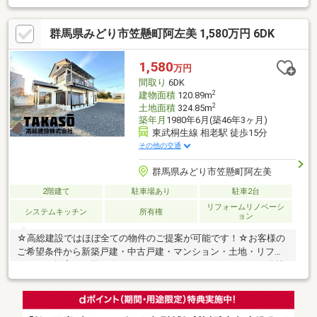
群馬県みどり市笠懸町阿左美 1,580万円 6DK
1,580
万円
間取り
6DK
2
建物面積
120.89m
2
土地面積
324.85m
築年月
1980年6月(築46年3ヶ月)
東武桐生線 相老駅 徒歩15分
その他の交通
群馬県みどり市笠懸町阿左美
2階建て
駐車場あり
駐車2台
リフォームリノベーシ
システムキッチン
所有権
ョン
☆高総建設ではほぼ全ての物件のご提案が可能です！☆お客様の
ご希望条件から新築戸建・中古戸建・マンション・土地・リフォ
ームのご提案が可能！☆ローンのこともお任せください！・他社
で住宅ローンの融資を断られた・カードや車の既存ローンがあ
る・年収が少ない・勤続が短い・派遣、契約社員の方等☆高総建
設に全てお任せください！