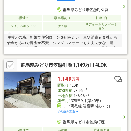
群馬県みどり市笠懸町久宮
2階建て
駐車場あり
駐車3台
リフォームリノベーシ
システムキッチン
所有権
ョン
住替えの為、新規で住宅ローンを組みたい、車や消費者金融から
借金がるので審査が不安、シングルマザーでも大丈夫かな、過去
に他社で審査が通らなかった、 1つでも該当していたら是非、当
社までご相談ください！
群馬県みどり市笠懸町鹿 1,149万円 4LDK
1,149
万円
間取り
4LDK
2
建物面積
78.96m
2
土地面積
146.06m
築年月
1978年9月(築48年)
ＪＲ両毛線 岩宿駅 徒歩21分
その他の交通
群馬県みどり市笠懸町鹿
2階建て
南道路
駐車場あり