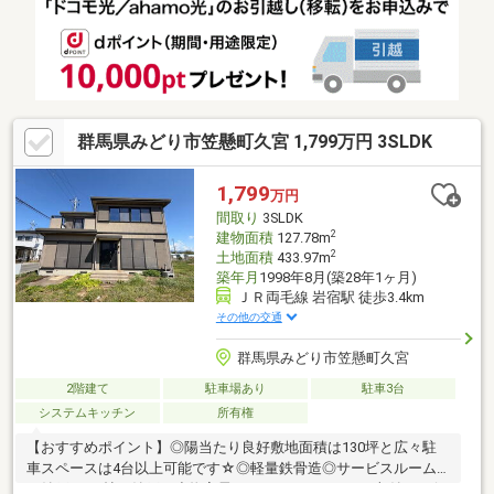
群馬県みどり市笠懸町久宮 1,799万円 3SLDK
1,799
万円
間取り
3SLDK
2
建物面積
127.78m
2
土地面積
433.97m
築年月
1998年8月(築28年1ヶ月)
ＪＲ両毛線 岩宿駅 徒歩3.4km
その他の交通
群馬県みどり市笠懸町久宮
2階建て
駐車場あり
駐車3台
システムキッチン
所有権
【おすすめポイント】◎陽当たり良好敷地面積は130坪と広々駐
車スペースは4台以上可能です☆◎軽量鉄骨造◎サービスルーム
（納戸）4.6帖の納戸と小物家電やスーツケースなどの収納にお役