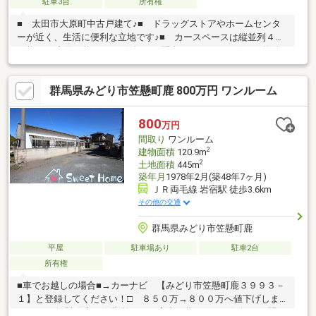
駐車3台
所有権
■ 太田市大原町中古戸建て♪■ ドラッグストアやホームセンタ
ーが近く、生活に便利な立地です♪■ カースペースは縦並列４台
可能♪■ 内覧可能です♪お気軽にお問合せください！☆・ 物件
周辺 インフォメーション ・☆◇ 藪塚本町小学校まで徒歩３
３分♪◇ 藪塚本町中学校まで徒歩３３分♪◇ ディスカウントド
群馬県みどり市笠懸町鹿 800万円 ワンルーム
ラッグコスモス笠懸店まで徒歩３分♪◇ ＪＡファーマーズ太田
藪塚まで徒歩１８分♪◇ ローソン笠懸久宮店まで徒歩１１分
♪◇ ビバホーム藪塚店まで徒歩６分♪
800
万円
間取り
ワンルーム
2
建物面積
120.9m
2
土地面積
445m
築年月
1978年2月(築48年7ヶ月)
ＪＲ両毛線 岩宿駅 徒歩3.6km
その他の交通
群馬県みどり市笠懸町鹿
平屋
駐車場あり
駐車2台
所有権
■車でお越しの場合■→カーナビ 【みどり市笠懸町鹿３９９３－
１】と登録してください！□ ８５０万→８００万へ値下げしま
した♪■ 笠懸町鹿に作業所♪■ ご案内可能です！お気軽にお問い