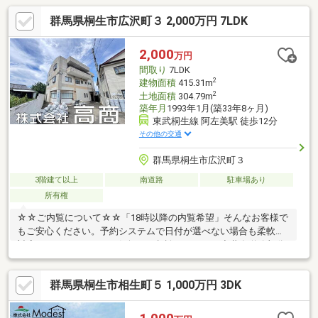
群馬県桐生市広沢町３ 2,000万円 7LDK
2,000
万円
間取り
7LDK
2
建物面積
415.31m
2
土地面積
304.79m
築年月
1993年1月(築33年8ヶ月)
東武桐生線 阿左美駅 徒歩12分
その他の交通
群馬県桐生市広沢町３
3階建て以上
南道路
駐車場あり
所有権
☆☆ご内覧について☆☆「18時以降の内覧希望」そんなお客様で
もご安心ください。予約システムで日付が選べない場合も柔軟に
対応いたします！ぜひお気軽にご相談ください。◆共有道路部分
あり：84.31㎡（25.50坪）持分2分の1 別途あり◆浄化槽◆プロ
パンガス◆現況：空家◆間取：間取図参照
群馬県桐生市相生町５ 1,000万円 3DK