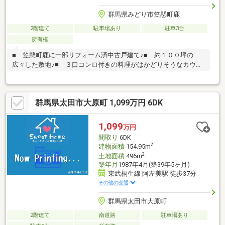
群馬県みどり市笠懸町鹿
2階建て
駐車場あり
駐車3台
所有権
■ 笠懸町鹿に一部リフォーム済中古戸建て♪■ 約１００坪の
広々した敷地♪■ ３口コンロ付きの料理がはかどりそうなカウン
ターキッチン♪■ 駐車スペースは３台以上可能です♪※ 現在居住
中の為、ご内覧の際はご予約をお願い致します。＊＊☆＊＊ ー
ー Ｌｉｆｅ Ｉｎｆｏｒｍａｔｉｏｎ ーー ＊＊☆＊＊◇
群馬県太田市大原町 1,099万円 6DK
笠懸西小学校：徒歩２８分♪◇ 笠懸中学校：徒歩１４分♪◇ 笠
懸いずみ保育園：徒歩１２分♪◇ ローソン笠懸町鹿店：徒歩８
分♪◇ フォルテ桐生市場：徒歩２０分♪◇ ドラッグセイムスみ
1,099
万円
どり笠懸店：徒歩７分♪
間取り
6DK
2
建物面積
154.95m
2
土地面積
496m
築年月
1987年4月(築39年5ヶ月)
東武桐生線 阿左美駅 徒歩37分
その他の交通
群馬県太田市大原町
2階建て
南道路
駐車場あり