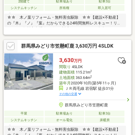
2階建て
駐車場あり
駐車3台
システムキッチン
所有権
即入居可
☆☆ 木ノ葉リフォーム・無料害虫駆除 ☆☆【建設×不動産】
の『木』『ノ』『葉』だからできる24時間無料レスキュー！リフ
ォーム・無料害虫駆除サビース対応しております！中古でもアフ
ターサービスがついており、住んでからの安心をずっとお届けし
ます！内覧時に、無料相談・お見積りも物件ごとに作成可能！！
群馬県みどり市笠懸町鹿 3,630万円 4SLDK
オウチ探しも、リフォームも一緒に相談できます！＼弊社には、
『きつね隊』・『ゴリラ隊』という無料かけつけサービスの仕組
みが、整っています♪／住んでからのお家トラブル、緊急対応も承
3,630
万円
っております♪お家のこと、すべて木ノ葉プランニングにお任せく
間取り
4SLDK
ださい＾＾
2
建物面積
115.21m
2
土地面積
363.64m
築年月
2020年10月(築5年11ヶ月)
ＪＲ両毛線 岩宿駅 徒歩31分
その他の交通
群馬県みどり市笠懸町鹿
平屋
駐車場あり
駐車3台
システムキッチン
オール電化
床暖房
☆☆ 木ノ葉リフォーム・無料害虫駆除 ☆☆【建設×不動産】