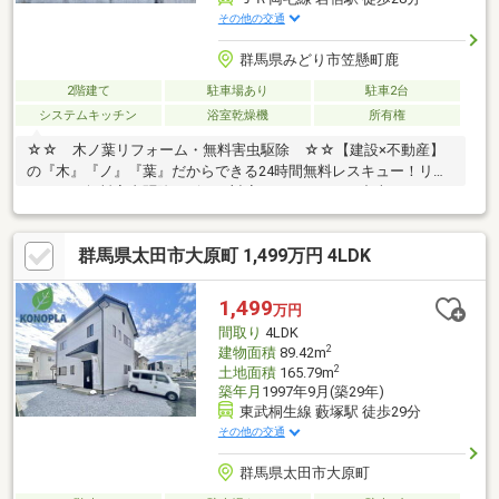
その他の交通
群馬県みどり市笠懸町鹿
2階建て
駐車場あり
駐車2台
システムキッチン
浴室乾燥機
所有権
☆☆ 木ノ葉リフォーム・無料害虫駆除 ☆☆【建設×不動産】
の『木』『ノ』『葉』だからできる24時間無料レスキュー！リフ
ォーム・無料害虫駆除サビース対応しております！中古でもアフ
ターサービスがついており、住んでからの安心をずっとお届けし
ます！内覧時に、無料相談・お見積りも物件ごとに作成可能！！
群馬県太田市大原町 1,499万円 4LDK
オウチ探しも、リフォームも一緒に相談できます！＼弊社には、
『きつね隊』・『ゴリラ隊』という無料かけつけサービスの仕組
みが、整っています♪／住んでからのお家トラブル、緊急対応も承
1,499
万円
っております♪お家のこと、すべて木ノ葉プランニングにお任せく
間取り
4LDK
ださい＾＾
2
建物面積
89.42m
2
土地面積
165.79m
築年月
1997年9月(築29年)
東武桐生線 藪塚駅 徒歩29分
その他の交通
群馬県太田市大原町