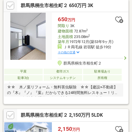
群馬県桐生市相生町２ 650万円 3K
オウチ探しも、リフォームも一緒に相談できます！＼弊社には、
『きつね隊』・『ゴリラ隊』という無料かけつけサービスの仕組
みが、整っています♪／住んでからのお家トラブル、緊急対応も承
650
万円
っております♪お家のこと、すべて木ノ葉プランニングにお任せく
間取り
3K
ださい＾＾
2
建物面積
72.87m
2
土地面積
235.08m
築年月
1972年12月(築53年9ヶ月)
ＪＲ両毛線 岩宿駅 徒歩19分
その他の交通
群馬県桐生市相生町２
平屋
都市ガス
駐車場あり
駐車3台
システムキッチン
所有権
☆☆ 木ノ葉リフォーム・無料害虫駆除 ☆☆【建設×不動産】
の『木』『ノ』『葉』だからできる24時間無料レスキュー！リフ
ォーム・無料害虫駆除サビース対応しております！中古でもアフ
ターサービスがついており、住んでからの安心をずっとお届けし
ます！内覧時に、無料相談・お見積りも物件ごとに作成可能！！
群馬県桐生市相生町２ 2,150万円 5LDK
オウチ探しも、リフォームも一緒に相談できます！＼弊社には、
『きつね隊』・『ゴリラ隊』という無料かけつけサービスの仕組
みが、整っています♪／住んでからのお家トラブル、緊急対応も承
2,150
万円
っております♪お家のこと、すべて木ノ葉プランニングにお任せく