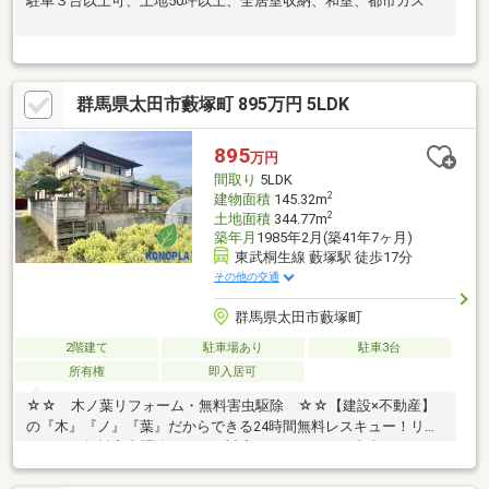
駐車３台以上可、土地50坪以上、全居室収納、和室、都市ガス
群馬県太田市藪塚町 895万円 5LDK
895
万円
間取り
5LDK
2
建物面積
145.32m
2
土地面積
344.77m
築年月
1985年2月(築41年7ヶ月)
東武桐生線 藪塚駅 徒歩17分
その他の交通
群馬県太田市藪塚町
2階建て
駐車場あり
駐車3台
所有権
即入居可
☆☆ 木ノ葉リフォーム・無料害虫駆除 ☆☆【建設×不動産】
の『木』『ノ』『葉』だからできる24時間無料レスキュー！リフ
ォーム・無料害虫駆除サビース対応しております！中古でもアフ
ターサービスがついており、住んでからの安心をずっとお届けし
ます！内覧時に、無料相談・お見積りも物件ごとに作成可能！！