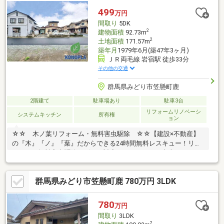
499
万円
間取り
5DK
2
建物面積
92.73m
2
土地面積
171.57m
築年月
1979年6月(築47年3ヶ月)
ＪＲ両毛線 岩宿駅 徒歩33分
その他の交通
群馬県みどり市笠懸町鹿
2階建て
駐車場あり
駐車3台
リフォームリノベーシ
システムキッチン
所有権
ョン
☆☆ 木ノ葉リフォーム・無料害虫駆除 ☆☆【建設×不動産】
の『木』『ノ』『葉』だからできる24時間無料レスキュー！リフ
ォーム・無料害虫駆除サビース対応しております！中古でもアフ
ターサービスがついており、住んでからの安心をずっとお届けし
ます！内覧時に、無料相談・お見積りも物件ごとに作成可能！！
群馬県みどり市笠懸町鹿 780万円 3LDK
オウチ探しも、リフォームも一緒に相談できます！＼弊社には、
『きつね隊』・『ゴリラ隊』という無料かけつけサービスの仕組
みが、整っています♪／住んでからのお家トラブル、緊急対応も承
780
万円
っております♪お家のこと、すべて木ノ葉プランニングにお任せく
間取り
3LDK
ださい＾＾
2