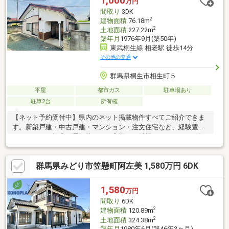
1,000
万円
間取り
3DK
2
建物面積
76.18m
2
土地面積
227.22m
築年月
1976年9月(築50年)
東武桐生線 相老駅 徒歩14分
その他の交通
群馬県桐生市相生町５
平屋
都市ガス
駐車場あり
駐車2台
所有権
【ネット予約受付中】県内のネット掲載物件すべてご紹介できま
す。新築戸建・中古戸建・マンション・注文住宅など、経験豊富
なスタッフが幅広い選択肢からお客様のご希望にぴったりのご提
案をいたします。◆おススメポイント・カーポート付き◎・お庭
で家庭菜園やBBQなども可能♪・閑静な住宅地で暮らしやすい住環
群馬県みどり市笠懸町阿左美 1,580万円 6DK
境♪・人気の平屋住宅◎◆通学エリア・天沼小学校・・・徒歩約
15分・相生中学校・・・徒歩約15分お電話でのご見学予約は
0120-302-082【通話無料】まで理想の暮らしを叶える第一歩を、
1,580
万円
私たちと一緒に踏み出しませんか？
間取り
6DK
2
建物面積
120.89m
2
土地面積
324.38m
築年月
1980年6月(築46年3ヶ月)