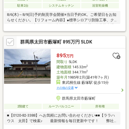
駐車2台
システムキッチン
浴室乾燥機
8/6(木)～8/9(日)予約制見学会開催※当日予約OK。ご希望日をお知
らせください。【リフォーム内容】●標準シロアリ防除工事、ク
リーニング、鍵交換、雨漏り点検、設備点検●外構・外装駐車場
拡張、外壁塗装、庭木伐採●水回りシステムキッチン交換、ユニ
ットバス交換、トイレ交換、洗面化粧台交換●内装間取変更、玄
群馬県太田市藪塚町 895万円 5LDK
関扉交換、室内ドア（一部）交換、床材上張り、シューズボック
ス交換、クロス張替え●その他設備給湯器交換、インターホン設
置、火災警報器設置、照明器具交換【おすすめポイント】・シロ
895
万円
アリ防除工事施工後5年間保証・お客様に合わせたローンの組み方
間取り
5LDK
や金融機関をご提案。住
2
建物面積
145.32m
2
土地面積
344.77m
築年月
1985年2月(築41年7ヶ月)
東武桐生線 藪塚駅 徒歩15分
その他の交通
群馬県太田市藪塚町
2階建て
ルーフバルコニー
所有権
■【0120-82-3388】へお気軽にお問い合わせください■■【ララハ
ウス 太田】で検索♪ 最新情報を毎日更新中です！ 弊社ホ
ームページをご利用くださいませ☆☆