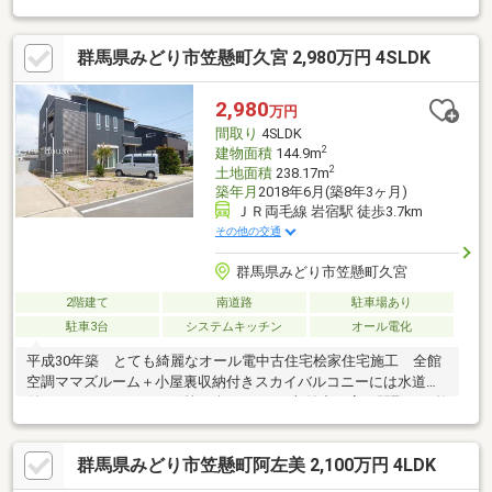
立ち♪■【0120-82-3388】へお気軽にお問い合わせください■■【ラ
ラハウス 太田】で検索♪ 最新情報を毎日更新中です！ 弊
群馬県みどり市笠懸町久宮 2,980万円 4SLDK
社ホームページをご利用くださいませ☆☆
2,980
万円
間取り
4SLDK
2
建物面積
144.9m
2
土地面積
238.17m
築年月
2018年6月(築8年3ヶ月)
ＪＲ両毛線 岩宿駅 徒歩3.7km
その他の交通
群馬県みどり市笠懸町久宮
2階建て
南道路
駐車場あり
駐車3台
システムキッチン
オール電化
平成30年築 とても綺麗なオール電中古住宅桧家住宅施工 全館
空調ママズルーム＋小屋裏収納付きスカイバルコニーには水道も
付いていてガーデニング等も楽しめます♪収納力の高い間取りで整
理整頓らくらく♪南道路で日当たり良好□笠懸小学校…約2400ｍ
（徒歩30分）□笠懸南中学校…約3600ｍ（徒歩45分）
群馬県みどり市笠懸町阿左美 2,100万円 4LDK
━━━━━━━━━━━━━━━━━━━━ 伊勢崎発、群馬県
全域へ。『ビューハウス』