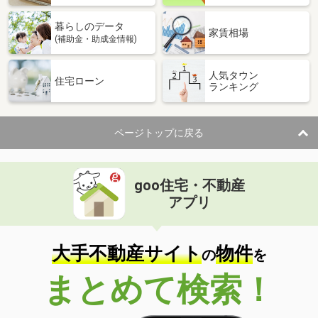
暮らしのデータ
家賃相場
(補助金・助成金情報)
人気タウン
住宅ローン
ランキング
ページトップに戻る
goo住宅・不動産
アプリ
大手不動産サイト
物件
の
を
まとめて検索！