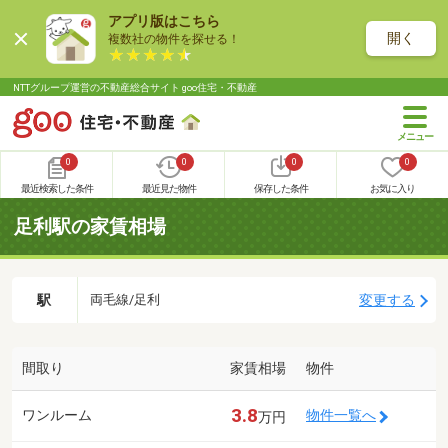
アプリ版はこちら
開く
複数社の物件を探せる！
NTTグループ運営の不動産総合サイト goo住宅・不動産
0
0
0
0
最近検索した条件
最近見た物件
保存した条件
お気に入り
足利駅の家賃相場
駅
変更する
両毛線/足利
間取り
家賃相場
物件
3.8
ワンルーム
物件一覧へ
万円