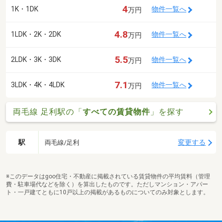
4
1K・1DK
物件一覧へ
万円
4.8
1LDK・2K・2DK
物件一覧へ
万円
5.5
2LDK・3K・3DK
物件一覧へ
万円
7.1
3LDK・4K・4LDK
物件一覧へ
万円
両毛線 足利駅の「
すべての賃貸物件
」を探す
駅
変更する
両毛線/足利
※このデータはgoo住宅・不動産に掲載されている賃貸物件の平均賃料（管理
費・駐車場代などを除く）を算出したものです。ただしマンション・アパー
ト・一戸建てともに10戸以上の掲載があるものについてのみ対象とします。