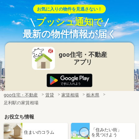
お気に入りの物件を見逃さない！
プッシュ通知で
最新の物件情報が届く
goo住宅・不動産
アプリ
goo住宅・不動産
賃貸
家賃相場
栃木県
足利駅の家賃相場
お役立ち情報
「住みたい街」
住まいのコラム
を見つけよう