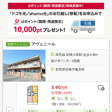
アヴェニール
賃貸マンション
両毛線 前橋大島駅 徒歩4.4km
築21年7ヶ月 / 2階建
群馬県前橋市亀里町
5.90
万円
管理費2,500円
なし
なし
2
1階 / 2DK（55.35m
）
礼金なし
敷金なし
二人暮らし