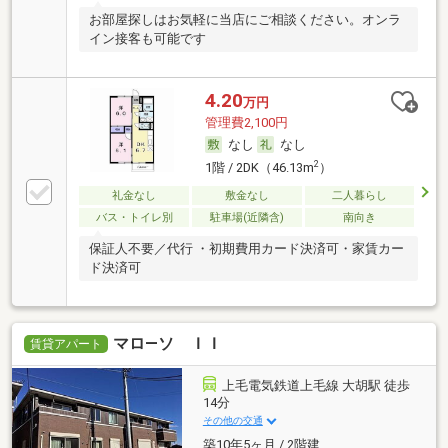
お部屋探しはお気軽に当店にご相談ください。オンラ
イン接客も可能です
4.20
万円
管理費2,100円
なし
なし
2
1階 / 2DK（46.13m
）
礼金なし
敷金なし
二人暮らし
バス・トイレ別
駐車場(近隣含)
南向き
保証人不要／代行 ・初期費用カード決済可・家賃カー
ド決済可
マロ―ソ ＩＩ
賃貸アパート
上毛電気鉄道上毛線 大胡駅 徒歩
14分
その他の交通
築10年5ヶ月 / 2階建