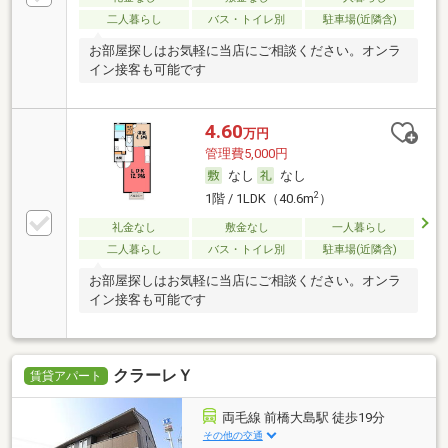
二人暮らし
バス・トイレ別
駐車場(近隣含)
お部屋探しはお気軽に当店にご相談ください。オンラ
イン接客も可能です
4.60
万円
管理費5,000円
なし
なし
2
1階 / 1LDK（40.6m
）
礼金なし
敷金なし
一人暮らし
二人暮らし
バス・トイレ別
駐車場(近隣含)
お部屋探しはお気軽に当店にご相談ください。オンラ
イン接客も可能です
クラーレＹ
賃貸アパート
両毛線 前橋大島駅 徒歩19分
その他の交通