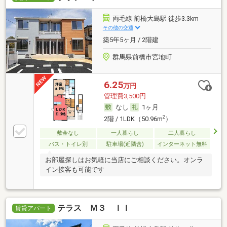
両毛線 前橋大島駅 徒歩3.3km
その他の交通
築5年5ヶ月 / 2階建
群馬県前橋市宮地町
6.25
万円
管理費3,500円
なし
1ヶ月
2
2階 / 1LDK（50.96m
）
敷金なし
一人暮らし
二人暮らし
バス・トイレ別
駐車場(近隣含)
インターネット無料
お部屋探しはお気軽に当店にご相談ください。オンラ
イン接客も可能です
テラス Ｍ３ ＩＩ
賃貸アパート