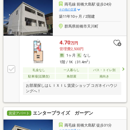
両毛線 前橋大島駅 徒歩24分
その他の交通
築11年10ヶ月 / 2階建
群馬県前橋市天川町
4.70
万円
管理費2,500円
1ヶ月
なし
2
1階 / 1K（31.4m
）
礼金なし
一人暮らし
バス・トイレ別
駐車場(近隣含)
角部屋
南向き
お部屋探しはＬＩＸＩＬ賃貸ショップ コガネイハウジ
ングへ！
エンタープライズ ガーデン
賃貸アパート
両毛線 前橋大島駅 徒歩31分