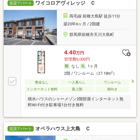
ワイコロアヴィレッジ Ｃ
賃貸アパート
両毛線 前橋大島駅 徒歩11分
築20年6ヶ月 / 2階建
群馬県前橋市天川大島町
4.40
万円
管理費6,000円
なし
1ヶ月
2
2階 / ワンルーム（27.18m
）
敷金なし
一人暮らし
ワンルーム
インターネット無料
最上階
南向き
積水ハウスのシャーメゾン2階部屋インターネット無
料Wi-Fi付き駐車場1台付き無料
オペラハウス上大島 Ｃ
賃貸アパート