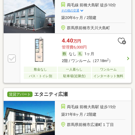
両毛線 前橋大島駅 徒歩10分
その他の交通
築20年6ヶ月 / 2階建
群馬県前橋市天川大島町
4.40
万円
管理費6,000円
なし
1ヶ月
2
2階 / ワンルーム（27.18m
）
敷金なし
一人暮らし
ワンルーム
バス・トイレ別
駐車場(近隣含)
インターネット無料
エタニティ広瀬
賃貸アパート
両毛線 前橋大島駅 徒歩15分
築31年8ヶ月 / 2階建
群馬県前橋市広瀬町１丁目