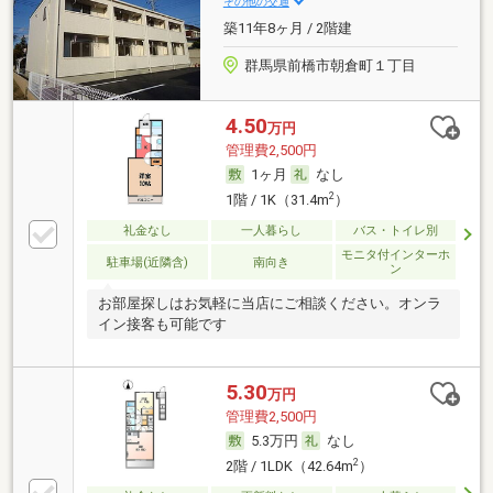
その他の交通
築11年8ヶ月 / 2階建
群馬県前橋市朝倉町１丁目
4.50
万円
管理費2,500円
1ヶ月
なし
2
1階 / 1K（31.4m
）
礼金なし
一人暮らし
バス・トイレ別
モニタ付インターホ
駐車場(近隣含)
南向き
ン
お部屋探しはお気軽に当店にご相談ください。オンラ
イン接客も可能です
5.30
万円
管理費2,500円
5.3万円
なし
2
2階 / 1LDK（42.64m
）