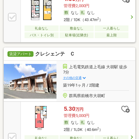
管理費2,000円
なし
なし
2
2階 / 1DK（43.47m
）
礼金なし
敷金なし
一人暮らし
バス・トイレ別
駐車場(近隣含)
最上階
クレシェンテ Ｃ
賃貸アパート
上毛電気鉄道上毛線 大胡駅 徒歩
7分
その他の交通
築19年1ヶ月 / 2階建
群馬県前橋市大胡町
5.30
万円
管理費5,000円
なし
なし
2
2階 / 1LDK（40.6m
）
礼金なし
敷金なし
一人暮らし