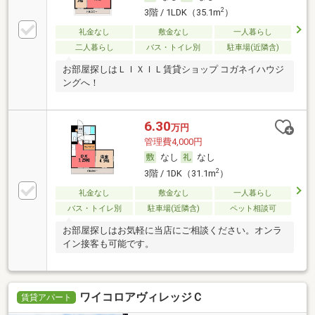
2
3階 / 1LDK（35.1m
）
礼金なし
敷金なし
一人暮らし
二人暮らし
バス・トイレ別
駐車場(近隣含)
お部屋探しはＬＩＸＩＬ賃貸ショップ コガネイハウジ
ングへ！
6.30
万円
管理費4,000円
なし
なし
2
3階 / 1DK（31.1m
）
礼金なし
敷金なし
一人暮らし
バス・トイレ別
駐車場(近隣含)
ペット相談可
お部屋探しはお気軽に当店にご相談ください。オンラ
イン接客も可能です。
ワイコロアヴィレッジＣ
賃貸アパート