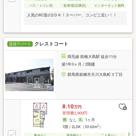
バス・トイレ別
駐車場(近隣含)
インターネット無料
人気のRC造の2ＤＫ！スーパー、コンビニ近い！！
クレストコート
賃貸アパート
両毛線 前橋大島駅 徒歩11分
築1年3ヶ月 / 2階建
群馬県前橋市天川大島町３丁目
8.10
万円
管理費2,900円
なし
1ヶ月
2
1階 / 2LDK（53.62m
）
敷金なし
更新料なし
二人暮らし