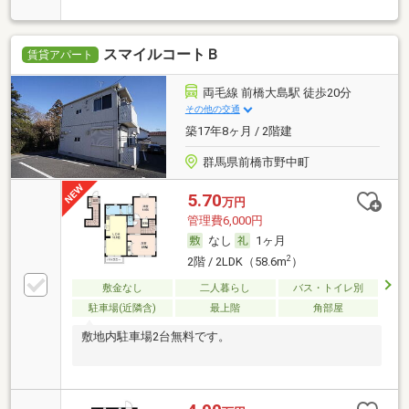
スマイルコートＢ
賃貸アパート
両毛線 前橋大島駅 徒歩20分
その他の交通
築17年8ヶ月 / 2階建
群馬県前橋市野中町
5.70
万円
管理費6,000円
なし
1ヶ月
2
2階 / 2LDK（58.6m
）
敷金なし
二人暮らし
バス・トイレ別
駐車場(近隣含)
最上階
角部屋
敷地内駐車場2台無料です。