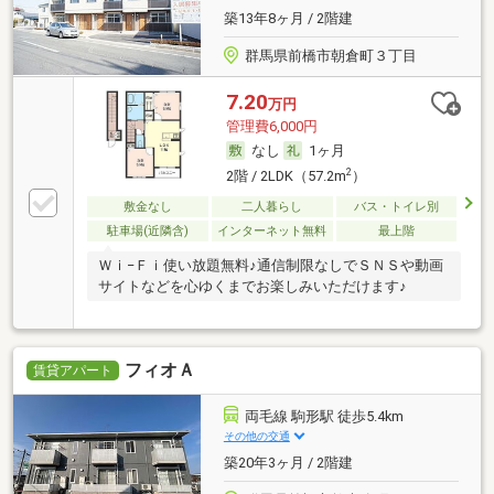
築13年8ヶ月 / 2階建
群馬県前橋市朝倉町３丁目
7.20
万円
管理費6,000円
なし
1ヶ月
2
2階 / 2LDK（57.2m
）
敷金なし
二人暮らし
バス・トイレ別
駐車場(近隣含)
インターネット無料
最上階
Ｗｉ−Ｆｉ使い放題無料♪通信制限なしでＳＮＳや動画
サイトなどを心ゆくまでお楽しみいただけます♪
フィオＡ
賃貸アパート
両毛線 駒形駅 徒歩5.4km
その他の交通
築20年3ヶ月 / 2階建