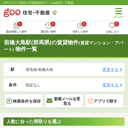
NTTグループ運営の不動産総合サイト goo住宅・不動産
1
0
0
0
最近検索した条件
最近見た物件
保存した条件
お気に入り
前橋大島駅(群馬県)の賃貸物件
(賃貸マンション・アパ
物件一覧
ート)
駅
変更する
両毛線/前橋大島
条件
変更する
指定なし
新着メールを受
検索条件を保存
アプリで探す
取る
人数に合った間取りを選ぶ