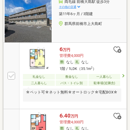
両毛線 前橋大島駅 徒歩3分
その他の交通
築11年6ヶ月 / 3階建
群馬県前橋市上大島町
6
万円
管理費4,000円
なし
なし
2
1階 / 1LDK（35.1m
）
礼金なし
敷金なし
一人暮らし
二人暮らし
バス・トイレ別
駐車場(近隣含)
☆ペット可☆ネット無料☆オートロック☆宅配BOX☆
6.40
万円
管理費4,000円
なし
なし