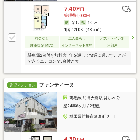
7.40
万円
管理費6,000円
なし
1ヶ月
2
1階 / 2LDK（48.5m
）
敷金なし
二人暮らし
バス・トイレ別
駐車場(近隣含)
インターネット無料
角部屋
駐車場2台付き無料☆1年を通して快適に過ごすことが
できるエアコンが3台付き☆
ファンティーヌ
賃貸マンション
両毛線 前橋大島駅 徒歩25分
築24年8ヶ月 / 2階建
群馬県前橋市朝倉町２丁目
4.30
万円