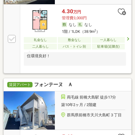
4.30
万円
管理費3,000円
なし
なし
2
1階 / 1LDK（38.9m
）
礼金なし
敷金なし
一人暮らし
二人暮らし
バス・トイレ別
駐車場(近隣含)
住環境良好！
フォンテーヌ Ａ
賃貸アパート
両毛線 前橋大島駅 徒歩17分
築10年2ヶ月 / 2階建
群馬県前橋市天川大島町３丁目