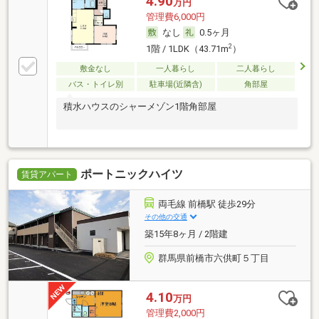
4.90
万円
管理費6,000円
なし
0.5ヶ月
2
1階 / 1LDK（43.71m
）
敷金なし
一人暮らし
二人暮らし
バス・トイレ別
駐車場(近隣含)
角部屋
積水ハウスのシャーメゾン1階角部屋
ポートニックハイツ
賃貸アパート
両毛線 前橋駅 徒歩29分
その他の交通
築15年8ヶ月 / 2階建
群馬県前橋市六供町５丁目
4.10
万円
管理費2,000円