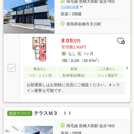
両毛線 前橋大島駅 徒歩18分
その他の交通
新築 / 2階建
群馬県前橋市天川町
8.05
万円
管理費2,900円
なし
1ヶ月
2
1階 / 2LDK（50.47m
）
敷金なし
新築
二人暮らし
バス・トイレ別
駐車場(近隣含)
ペット相談可
お部屋探しはお気軽に当店にご相談ください。オンラ
イン接客も可能です。
テラスＭ３ ＩＩ
賃貸アパート
両毛線 前橋大島駅 徒歩18分
新築 / 2階建