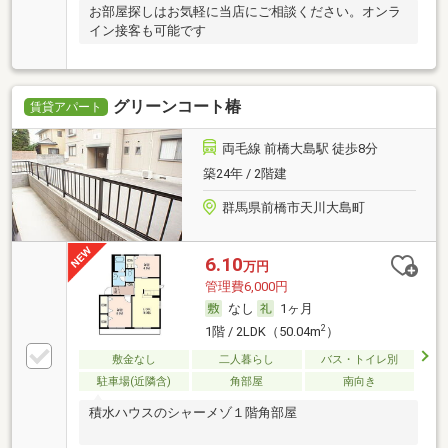
お部屋探しはお気軽に当店にご相談ください。オンラ
イン接客も可能です
グリーンコート椿
賃貸アパート
両毛線 前橋大島駅 徒歩8分
築24年 / 2階建
群馬県前橋市天川大島町
6.10
万円
管理費6,000円
なし
1ヶ月
2
1階 / 2LDK（50.04m
）
敷金なし
二人暮らし
バス・トイレ別
駐車場(近隣含)
角部屋
南向き
積水ハウスのシャーメゾ１階角部屋