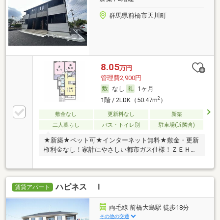
群馬県前橋市天川町
8.05
万円
管理費2,900円
なし
1ヶ月
2
1階 / 2LDK（50.47m
）
敷金なし
更新料なし
新築
二人暮らし
バス・トイレ別
駐車場(近隣含)
★新築★ペット可★インターネット無料★敷金・更新
権利金なし！家計にやさしい都市ガス仕様！ＺＥＨ
−Ｍ。
ハピネス Ｉ
賃貸アパート
両毛線 前橋大島駅 徒歩18分
その他の交通