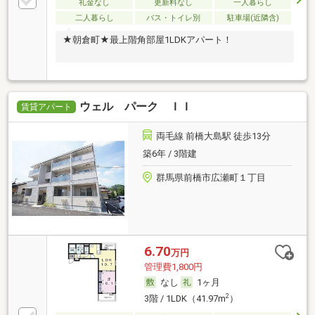
礼金なし
更新料なし
一人暮らし
二人暮らし
バス・トイレ別
駐車場(近隣含)
★朝倉町★最上階角部屋1LDKアパート！
ウェル パーク ＩＩ
賃貸アパート
両毛線 前橋大島駅 徒歩13分
築6年 / 3階建
群馬県前橋市広瀬町１丁目
6.70
万円
管理費1,800円
なし
1ヶ月
2
3階 / 1LDK（41.97m
）