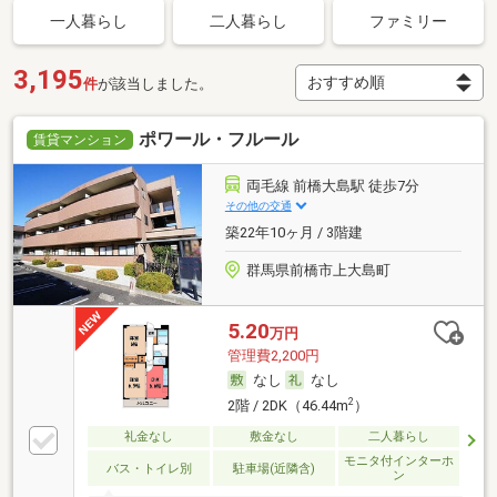
一人暮らし
二人暮らし
ファミリー
3,195
件
が該当しました。
ポワール・フルール
賃貸マンション
両毛線 前橋大島駅 徒歩7分
その他の交通
築22年10ヶ月 / 3階建
群馬県前橋市上大島町
5.20
万円
管理費2,200円
なし
なし
2
2階 / 2DK（46.44m
）
礼金なし
敷金なし
二人暮らし
モニタ付インターホ
バス・トイレ別
駐車場(近隣含)
ン