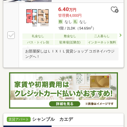
6.40
万円
管理費4,000円
なし
なし
2
1階 / 2LDK（54.65m
）
礼金なし
敷金なし
二人暮らし
バス・トイレ別
駐車場(近隣含)
インターネット無料
お部屋探しはＬＩＸＩＬ賃貸ショップ コガネイハウジ
ングへ！
シャンブル カエデ
賃貸アパート