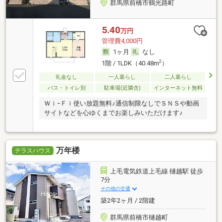
群馬県前橋市鶴光路町
5.40
万円
管理費4,000円
1ヶ月
なし
2
1階 / 1LDK（40.48m
）
礼金なし
一人暮らし
二人暮らし
バス・トイレ別
駐車場(近隣含)
インターネット無料
Ｗｉ−Ｆｉ使い放題無料♪通信制限なしでＳＮＳや動画
サイトなどを心ゆくまでお楽しみいただけます♪
万年楼
テラスハウス
上毛電気鉄道上毛線 樋越駅 徒歩
7分
その他の交通
築2年2ヶ月 / 2階建
群馬県前橋市樋越町