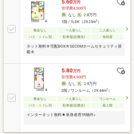
5.60
万円
管理費4,500円
なし
2.8万円
2
1階 / 1LDK（29.25m
）
敷金なし
一人暮らし
二人暮らし
バス・トイレ別
駐車場(近隣含)
角部屋
ネット無料☆宅配BOX☆SECOMホームセキュリティ搭
載☆
5.80
万円
管理費4,500円
なし
2.9万円
2
2階 / ワンルーム（29.44m
）
敷金なし
一人暮らし
ワンルーム
バス・トイレ別
駐車場(近隣含)
最上階
インターネット無料★単身者用1R物件♪