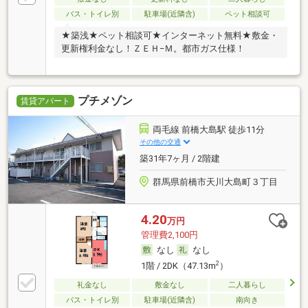
バス・トイレ別
駐車場(近隣含)
ペット相談可
★築浅★ペット相談可★インターネット無料★敷金・
更新権利金なし！ＺＥＨ−Ｍ。都市ガス仕様！
プチメゾン
賃貸アパート
両毛線 前橋大島駅 徒歩11分
その他の交通
築31年7ヶ月 / 2階建
群馬県前橋市天川大島町３丁目
4.20
万円
管理費2,100円
なし
なし
2
1階 / 2DK（47.13m
）
礼金なし
敷金なし
二人暮らし
バス・トイレ別
駐車場(近隣含)
南向き