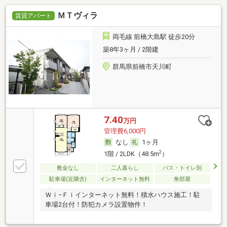
ＭＴヴィラ
賃貸アパート
両毛線 前橋大島駅 徒歩20分
築8年3ヶ月 / 2階建
群馬県前橋市天川町
7.40
万円
管理費6,000円
なし
1ヶ月
2
1階 / 2LDK（48.5m
）
敷金なし
二人暮らし
バス・トイレ別
駐車場(近隣含)
インターネット無料
角部屋
Ｗｉ−Ｆｉインターネット無料！積水ハウス施工！駐
車場2台付！防犯カメラ設置物件！