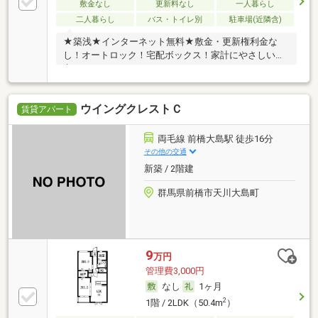
敷金なし
更新料なし
一人暮らし
二人暮らし
バス・トイレ別
駐車場(近隣含)
★築浅★インターネット無料★敷金・更新権利金な
し！オートロック！宅配ボックス！家計にやさしい都
市ガス
ウイングクレストＣ
賃貸アパート
両毛線 前橋大島駅 徒歩16分
その他の交通
新築 / 2階建
群馬県前橋市天川大島町
9
万円
管理費3,000円
なし
1ヶ月
2
1階 / 2LDK（50.4m
）