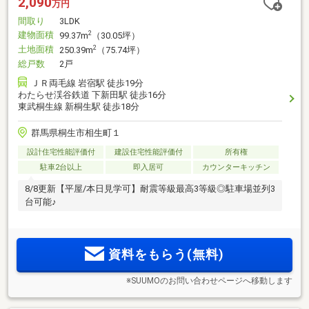
2,090
万円
間取り
3LDK
建物面積
2
99.37m
（30.05坪）
土地面積
2
250.39m
（75.74坪）
総戸数
2戸
ＪＲ両毛線 岩宿駅 徒歩19分
わたらせ渓谷鉄道 下新田駅 徒歩16分
東武桐生線 新桐生駅 徒歩18分
群馬県桐生市相生町１
設計住宅性能評価付
建設住宅性能評価付
所有権
駐車2台以上
即入居可
カウンターキッチン
8/8更新【平屋/本日見学可】耐震等級最高3等級◎駐車場並列3
台可能♪
資料をもらう(無料)
※SUUMOのお問い合わせページへ移動します