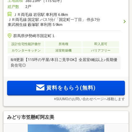
土地面積
383.23m
（115.92坪）
総戸数
2戸
ＪＲ両毛線 岩宿駅 車利用 6.8km
ＪＲ両毛線 国定駅 バス1分/「国定町一丁目」 停歩7分
東武桐生線 藪塚駅 車利用 5.9km
群馬県伊勢崎市国定町１
設計住宅性能評価付
所有権
即入居可
カウンターキッチン
浴室乾燥機
バリアフリー
8/8更新【115坪の平屋/本日ご見学OK】全居室6帖以上♪長期優
良住宅◎
資料をもらう(無料)
※SUUMOのお問い合わせページへ移動します
みどり市笠懸町阿左美