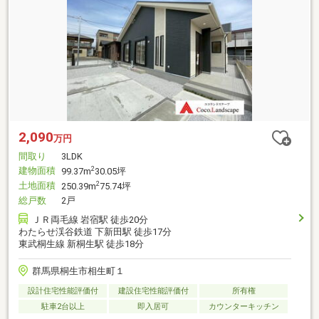
2,090
万円
間取り
3LDK
建物面積
2
99.37m
30.05坪
土地面積
2
250.39m
75.74坪
総戸数
2戸
ＪＲ両毛線 岩宿駅 徒歩20分
わたらせ渓谷鉄道 下新田駅 徒歩17分
東武桐生線 新桐生駅 徒歩18分
群馬県桐生市相生町１
設計住宅性能評価付
建設住宅性能評価付
所有権
駐車2台以上
即入居可
カウンターキッチン