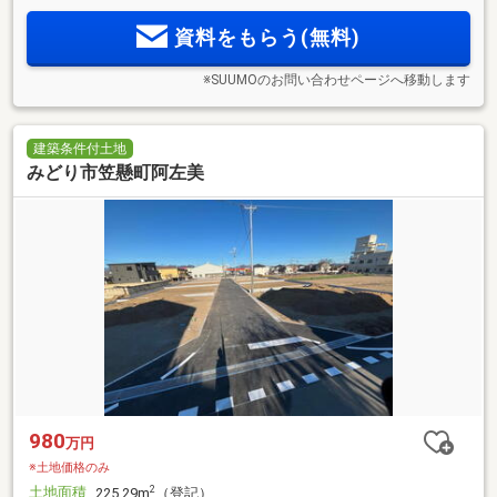
資料をもらう(無料)
※SUUMOのお問い合わせページへ移動します
建築条件付土地
みどり市笠懸町阿左美
980
万円
※土地価格のみ
土地面積
2
225.29m
（登記）