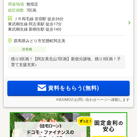
用途地域
無指定
総区画数
7区画
ＪＲ両毛線 岩宿駅 徒歩26分
東武桐生線 阿左美駅 徒歩17分
東武桐生線 新桐生駅 徒歩14分
群馬県みどり市笠懸町阿左美
所有権
残り3区画！【阿左美北山7区画】新規分譲地、残り3区画！子
育て支援充実♪
資料をもらう(無料)
※SUUMOのお問い合わせページへ移動します