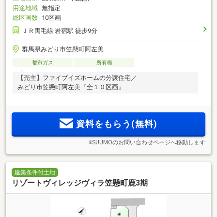
用途地域
無指定
総区画数
10区画
ＪＲ両毛線 岩宿駅 徒歩9分
群馬県みどり市笠懸町阿左美
都市ガス
所有権
【売主】ファイブイズホームの分譲住宅／
みどり市笠懸町阿左美『全１０区画』
資料をもらう(無料)
※SUUMOのお問い合わせページへ移動します
建築条件付土地
リゾートヴィレッジヴィラ笠懸町鹿3期