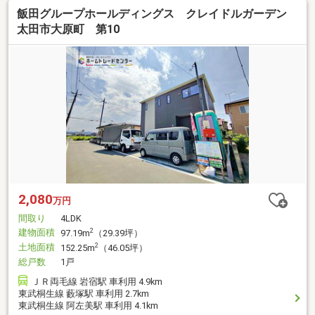
飯田グループホールディングス クレイドルガーデン
太田市大原町 第10
2,080
万円
間取り
4LDK
建物面積
2
97.19m
（29.39坪）
土地面積
2
152.25m
（46.05坪）
総戸数
1戸
ＪＲ両毛線 岩宿駅 車利用 4.9km
東武桐生線 藪塚駅 車利用 2.7km
東武桐生線 阿左美駅 車利用 4.1km