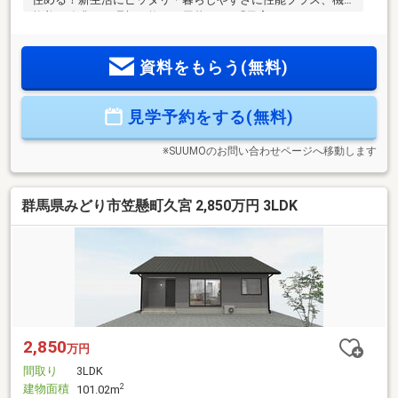
能美を追求した理想の悠々平屋暮らし♪「子育てしやすいみど
り市、暮らしやすい笠懸」笠懸西小至近！保育料・給食費の
完全無償化、高校生年代まで医療費無償化など子育て支援充
資料をもらう(無料)
実■高気密・高断熱住宅自然の力を利用したパッシブ設計で夏
は涼しく、冬は暖かい♪身体に負荷がかからないストレスフリ
ーな住環境を実現！■ぐるっと回遊できる家事動線に優れたア
見学予約をする(無料)
イランドキッチン■LDKを中心に各居室につながる無駄を省い
た賢い間取り■洗濯動線に優れた外干しもできる優秀ランドリ
ールーム
※SUUMOのお問い合わせページへ移動します
群馬県みどり市笠懸町久宮 2,850万円 3LDK
2,850
万円
間取り
3LDK
建物面積
2
101.02m