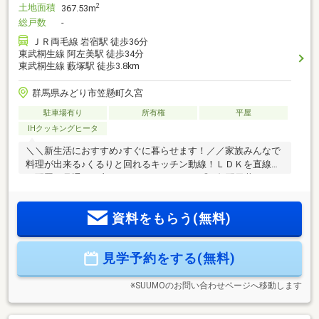
土地面積
2
367.53m
総戸数
-
ＪＲ両毛線 岩宿駅 徒歩36分
東武桐生線 阿左美駅 徒歩34分
東武桐生線 藪塚駅 徒歩3.8km
群馬県みどり市笠懸町久宮
駐車場有り
所有権
平屋
IHクッキングヒータ
＼＼新生活におすすめ♪すぐに暮らせます！／／家族みんなで
料理が出来る♪くるりと回れるキッチン動線！ＬＤＫを直線上
に配置、見通しが良くコミュニケーション◎■勾配天井でゆっ
たり幸福感のあるリビング♪■アイランドキッチンを採用！両
側からぐるりと廻れるから忙しい食事の時間がストレスフリ
資料をもらう(無料)
ーに！■天候に左右されず洗濯できるランドリールーム■90坪
の広い敷地《充実の子育て支援・暮らしやすい住環境》◎保
育料・給食費の完全無償化、高校生年代までの医療費無償化
見学予約をする(無料)
＊桐生・伊勢崎・太田の3市を生活圏にするアクセスの良さ＊
ツルヤみどり店そば、小中学校も徒歩圏内住環境◎
※SUUMOのお問い合わせページへ移動します