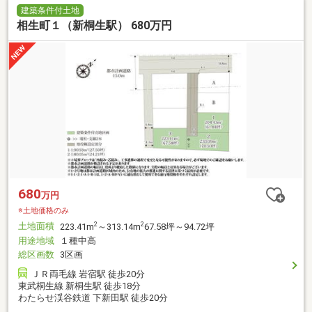
建築条件付土地
相生町１（新桐生駅） 680万円
680
万円
※土地価格のみ
土地面積
2
2
223.41m
～313.14m
67.58坪～94.72坪
用途地域
１種中高
総区画数
3区画
ＪＲ両毛線 岩宿駅 徒歩20分
東武桐生線 新桐生駅 徒歩18分
わたらせ渓谷鉄道 下新田駅 徒歩20分