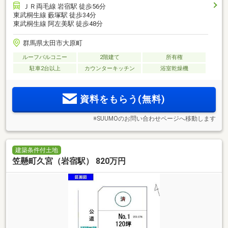
ＪＲ両毛線 岩宿駅 徒歩56分
東武桐生線 藪塚駅 徒歩34分
東武桐生線 阿左美駅 徒歩48分
群馬県太田市大原町
ルーフバルコニー
2階建て
所有権
駐車2台以上
カウンターキッチン
浴室乾燥機
資料をもらう(無料)
※SUUMOのお問い合わせページへ移動します
建築条件付土地
笠懸町久宮（岩宿駅） 820万円