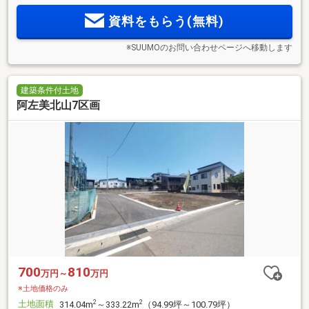
資料をもらう(無料)
※SUUMOのお問い合わせページへ移動します
建築条件付土地
阿左美北山7区画
700
810
万円～
万円
※土地価格のみ
土地面積
2
2
314.04m
～333.22m
（94.99坪～100.79坪）