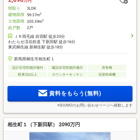
万円
間取り
3LDK
建物面積
2
99.37m
土地面積
2
205.39m
総戸数
2戸
ＪＲ両毛線 岩宿駅 徒歩20分
わたらせ渓谷鉄道 下新田駅 徒歩16分
東武桐生線 新桐生駅 徒歩18分
群馬県桐生市相生町１
設計住宅性能評価付
建設住宅性能評価付
所有権
駐車2台以上
カウンターキッチン
浴室乾燥機
資料をもらう(無料)
※SUUMOのお問い合わせページへ移動します
相生町１（下新田駅） 2090万円