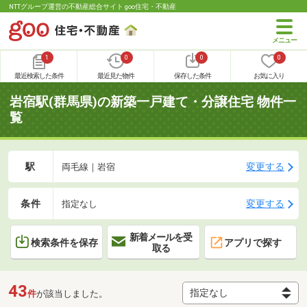
NTTグループ運営の不動産総合サイト goo住宅・不動産
1
0
0
0
最近検索した条件
最近見た物件
保存した条件
お気に入り
岩宿駅(群馬県)の新築一戸建て・分譲住宅 物件一
覧
駅
変更する
両毛線｜岩宿
条件
変更する
指定なし
新着メールを受
検索条件を保存
アプリで探す
取る
43
件
が該当しました。