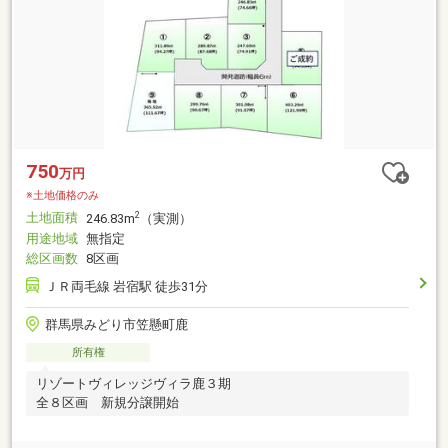
750
万円
※土地価格のみ
土地面積
2
246.83m
（実測）
用途地域
無指定
総区画数
8区画
ＪＲ両毛線 岩宿駅 徒歩31分
群馬県みどり市笠懸町鹿
所有権
リゾートヴィレッジヴィラ鹿３期
全８区画 新規分譲開始