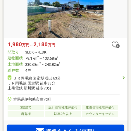
1,980
2,180
万円～
万円
間取り
3LDK～4LDK
建物面積
2
2
79.17m
～103.68m
土地面積
2
2
230.68m
～243.82m
総戸数
4戸
ＪＲ両毛線 岩宿駅 徒歩63分
ＪＲ両毛線 国定駅 徒歩33分
上毛電鉄 新川駅 徒歩70分
群馬県伊勢崎市曲沢町
2階建て
設計住宅性能評価付
建設住宅性能評価付
所有権
駐車2台以上
カウンターキッチン