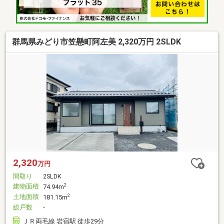
群馬県みどり市笠懸町阿左美 2,320万円 2SLDK
2,320
万円
間取り
2SLDK
建物面積
2
74.94m
土地面積
2
181.15m
総戸数
-
ＪＲ両毛線 岩宿駅 徒歩29分