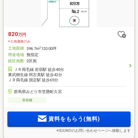
820
万円
※土地価格のみ
土地面積
2
396.7m
120.00坪
用途地域
無指定
総区画数
2区画
ＪＲ両毛線 岩宿駅 徒歩40分
東武桐生線 阿左美駅 徒歩42分
ＪＲ両毛線 国定駅 徒歩65分
群馬県みどり市笠懸町久宮
所有権
資料をもらう(無料)
※SUUMOのお問い合わせページへ移動します