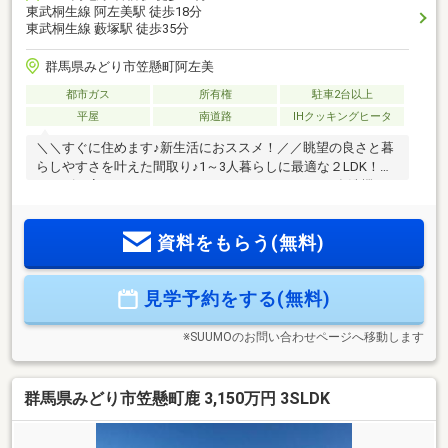
東武桐生線 阿左美駅 徒歩18分
東武桐生線 藪塚駅 徒歩35分
群馬県みどり市笠懸町阿左美
都市ガス
所有権
駐車2台以上
平屋
南道路
IHクッキングヒータ
＼＼すぐに住めます♪新生活におススメ！／／眺望の良さと暮
らしやすさを叶えた間取り♪1～3人暮らしに最適な２LDK！！
ニーズの高いランドリールーム、シュークローク、食洗機が
備わった充実設備も魅力の満足度の高い設計！●LDKは勾配天
井で面積以上の開放感♪●洗濯機も置ける充実のランドリール
資料をもらう(無料)
ーム●キッチンはハイグレード仕様 カップボードや食洗器も
標準装備●生活動線に最適化された収納計画《子育て支援充
実・暮らしやすい住環境》◎保育料・給食費の完全無償化、
見学予約をする(無料)
高校生年代まで医療費無償化など手厚い子育て支援制度◎阿
左美沼・岩宿遺跡など自然と調和した環境◎首都圏へもアク
セス良い高い生活利便性
※SUUMOのお問い合わせページへ移動します
群馬県みどり市笠懸町鹿 3,150万円 3SLDK