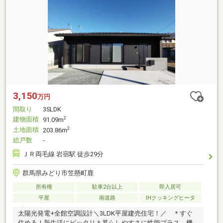
3,150
万円
間取り
3SLDK
建物面積
2
91.09m
土地面積
2
203.86m
総戸数
-
ＪＲ両毛線 岩宿駅 徒歩29分
群馬県みどり市笠懸町鹿
所有権
駐車2台以上
即入居可
平屋
南道路
IHクッキングヒータ
太陽光発電+全館空調設計＼3LDK平屋建売住宅！／ ＊すぐ
住める！新生活にピッタリ＊暮らしやすさに性能プラス、機