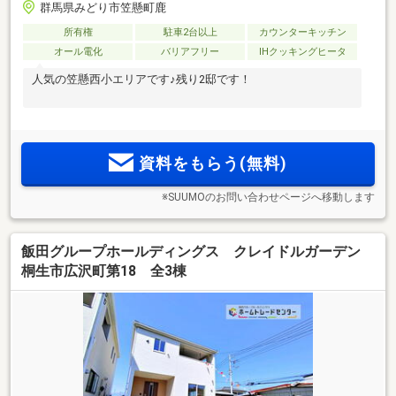
群馬県みどり市笠懸町鹿
所有権
駐車2台以上
カウンターキッチン
オール電化
バリアフリー
IHクッキングヒータ
人気の笠懸西小エリアです♪残り2邸です！
資料をもらう(無料)
※SUUMOのお問い合わせページへ移動します
飯田グループホールディングス クレイドルガーデン
桐生市広沢町第18 全3棟