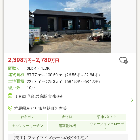
2,398
2,780
万円～
万円
間取り
3LDK・4LDK
建物面積
2
2
87.77m
～108.59m
（26.55坪～32.84坪）
土地面積
2
2
225.3m
～225.37m
（68.15坪～68.17坪）
総戸数
10戸
ＪＲ両毛線 岩宿駅 徒歩9分
群馬県みどり市笠懸町阿左美
都市ガス
所有権
駐車2台以上
ウォークインクローゼ
カウンターキッチン
浴室乾燥機
ット
【売主】ファイブイズホームの分譲住宅／