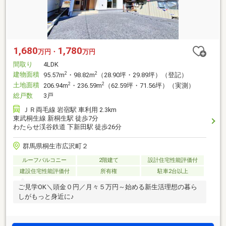
1,680
1,780
万円・
万円
間取り
4LDK
建物面積
2
2
95.57m
・98.82m
（28.90坪・29.89坪）（登記）
土地面積
2
2
206.94m
・236.59m
（62.59坪・71.56坪）（実測）
総戸数
3戸
ＪＲ両毛線 岩宿駅 車利用 2.3km
東武桐生線 新桐生駅 徒歩7分
わたらせ渓谷鉄道 下新田駅 徒歩26分
群馬県桐生市広沢町２
ルーフバルコニー
2階建て
設計住宅性能評価付
建設住宅性能評価付
所有権
駐車2台以上
ご見学OK＼頭金０円／月々５万円～始める新生活理想の暮ら
しがもっと身近に♪