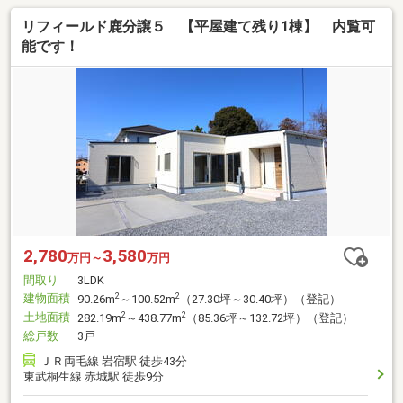
リフィールド鹿分譲５ 【平屋建て残り1棟】 内覧可
能です！
2,780
3,580
万円～
万円
間取り
3LDK
建物面積
2
2
90.26m
～100.52m
（27.30坪～30.40坪）（登記）
土地面積
2
2
282.19m
～438.77m
（85.36坪～132.72坪）（登記）
総戸数
3戸
ＪＲ両毛線 岩宿駅 徒歩43分
東武桐生線 赤城駅 徒歩9分