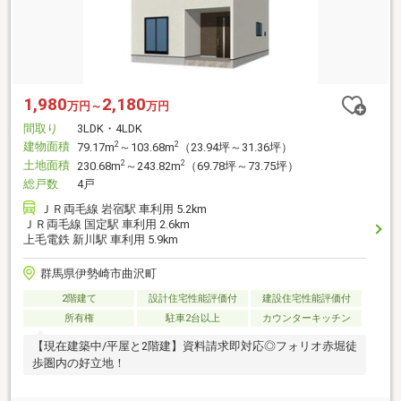
1,980
2,180
万円～
万円
間取り
3LDK・4LDK
建物面積
2
2
79.17m
～103.68m
（23.94坪～31.36坪）
土地面積
2
2
230.68m
～243.82m
（69.78坪～73.75坪）
総戸数
4戸
ＪＲ両毛線 岩宿駅 車利用 5.2km
ＪＲ両毛線 国定駅 車利用 2.6km
上毛電鉄 新川駅 車利用 5.9km
群馬県伊勢崎市曲沢町
2階建て
設計住宅性能評価付
建設住宅性能評価付
所有権
駐車2台以上
カウンターキッチン
【現在建築中/平屋と2階建】資料請求即対応◎フォリオ赤堀徒
歩圏内の好立地！