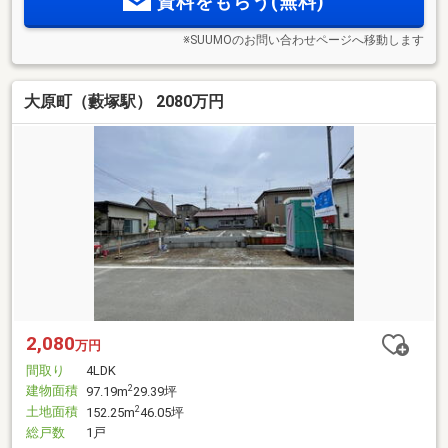
資料をもらう(無料)
※SUUMOのお問い合わせページへ移動します
大原町（藪塚駅） 2080万円
2,080
万円
間取り
4LDK
建物面積
2
97.19m
29.39坪
土地面積
2
152.25m
46.05坪
総戸数
1戸