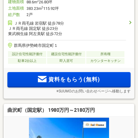
建物面積
2
88.6m
26.80坪
土地面積
2
383.23m
115.92坪
総戸数
2戸
ＪＲ両毛線 岩宿駅 徒歩78分
ＪＲ両毛線 国定駅 徒歩23分
東武桐生線 阿左美駅 徒歩72分
群馬県伊勢崎市国定町１
設計住宅性能評価付
建設住宅性能評価付
所有権
駐車2台以上
即入居可
カウンターキッチン
資料をもらう(無料)
※SUUMOのお問い合わせページへ移動します
曲沢町（国定駅） 1980万円～2180万円