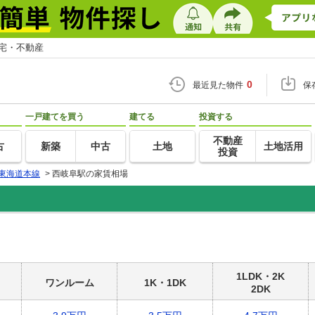
住宅・不動産
0
最近見た物件
保
一戸建てを買う
建てる
投資する
不動産
古
新築
中古
土地
土地活用
投資
東海道本線
>
西岐阜駅の家賃相場
1LDK・2K
ワンルーム
1K・1DK
2DK