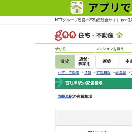
NTTグループ運営の不動産総合サイト goo
借りる
マンションを買う
店舗･
賃貸
新築
中
事業用
住宅・不動産
>
賃貸
>
家賃相場
>
岐阜県
>
西岐阜駅の家賃相場
西岐阜駅
の家賃相場