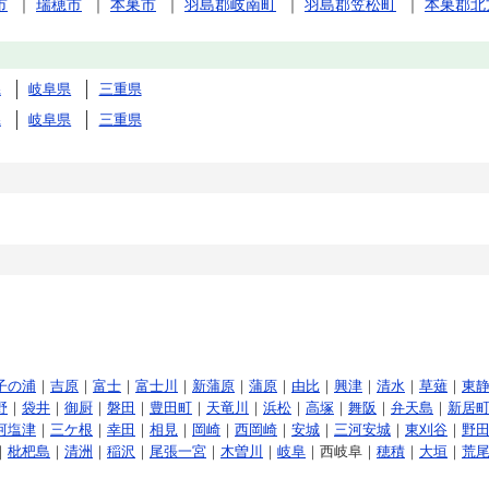
市
｜
瑞穂市
｜
本巣市
｜
羽島郡岐南町
｜
羽島郡笠松町
｜
本巣郡北
県
岐阜県
三重県
県
岐阜県
三重県
子の浦
｜
吉原
｜
富士
｜
富士川
｜
新蒲原
｜
蒲原
｜
由比
｜
興津
｜
清水
｜
草薙
｜
東
野
｜
袋井
｜
御厨
｜
磐田
｜
豊田町
｜
天竜川
｜
浜松
｜
高塚
｜
舞阪
｜
弁天島
｜
新居
河塩津
｜
三ケ根
｜
幸田
｜
相見
｜
岡崎
｜
西岡崎
｜
安城
｜
三河安城
｜
東刈谷
｜
野
｜
枇杷島
｜
清洲
｜
稲沢
｜
尾張一宮
｜
木曽川
｜
岐阜
｜西岐阜｜
穂積
｜
大垣
｜
荒