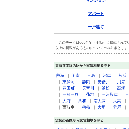
マンション
アパート
一戸建て
※このデータはgoo住宅・不動産に掲載され
以上の掲載があるものについてのみ対象としま
東海道本線の駅から家賃相場を見る
熱海
｜
函南
｜
三島
｜
沼津
｜
片浜
｜
東静岡
｜
静岡
｜
安倍川
｜
用宗
｜
豊田町
｜
天竜川
｜
浜松
｜
高塚
｜
三河三谷
｜
蒲郡
｜
三河塩津
｜
｜
大府
｜
共和
｜
南大高
｜
大高
｜
｜
西岐阜
｜
穂積
｜
大垣
｜
荒尾
｜
近辺の市区から家賃相場を見る