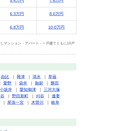
5.4万円
7.6万円
6.3万円
8.0万円
6.8万円
10.0万円
しマンション・アパート・一戸建てともに10戸
｜
由比
｜
興津
｜
清水
｜
草薙
｜
愛野
｜
袋井
｜
御厨
｜
磐田
小坂井
｜
愛知御津
｜
三河大塚
刈谷
｜
野田新町
｜
刈谷
｜
逢妻
｜
尾張一宮
｜
木曽川
｜
岐阜