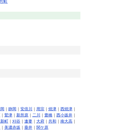
方町
静岡
｜
静岡
｜
安倍川
｜
用宗
｜
焼津
｜
西焼津
｜
町
｜
鷲津
｜
新所原
｜
二川
｜
豊橋
｜
西小坂井
｜
田新町
｜
刈谷
｜
逢妻
｜
大府
｜
共和
｜
南大高
｜
尾
｜
美濃赤坂
｜
垂井
｜
関ケ原