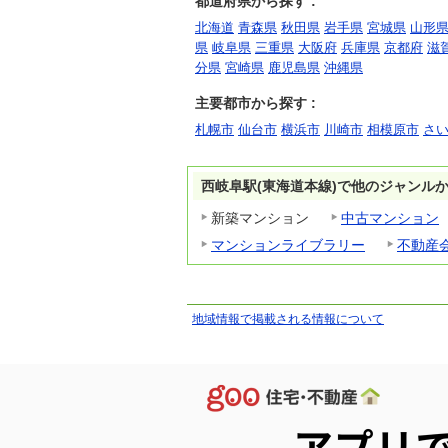
都道府県から探す :
北海道
青森県
秋田県
岩手県
宮城県
山形
県
岐阜県
三重県
大阪府
兵庫県
京都府
滋
分県
宮崎県
鹿児島県
沖縄県
主要都市から探す :
札幌市
仙台市
横浜市
川崎市
相模原市
さ
西岐阜駅(東海道本線)で他のジャンル
新築マンション
中古マンション
マンションライブラリー
不動産
地域情報で掲載される情報について