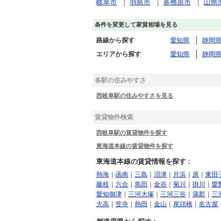
岐阜市
｜
羽島市
｜
各務原市
｜
山県
条件を変更して家賃相場を見る
路線から探す
愛知県
静岡
エリアから探す
愛知県
静岡
各駅の住みやすさ
西岐阜駅の住みやすさを見る
賃貸物件検索
西岐阜駅の賃貸物件を探す
東海道本線の賃貸物件を探す
東海道本線の賃貸情報を探す :
熱海
｜
函南
｜
三島
｜
沼津
｜
片浜
｜
原
｜
東田
藤枝
｜
六合
｜
島田
｜
金谷
｜
菊川
｜
掛川
｜
愛
愛知御津
｜
三河大塚
｜
三河三谷
｜
蒲郡
｜
三
大高
｜
笠寺
｜
熱田
｜
金山
｜
尾頭橋
｜
名古屋