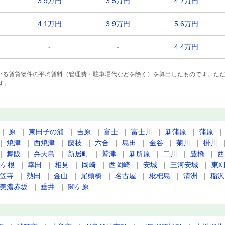
3.9万円
3.5万円
4.7万円
4.1万円
3.9万円
5.6万円
-
-
4.4万円
ている賃貸物件の平均賃料（管理費・駐車場代などを除く）を算出したものです。ただ
す。
｜
原
｜
東田子の浦
｜
吉原
｜
富士
｜
富士川
｜
新蒲原
｜
蒲原
｜
焼津
｜
西焼津
｜
藤枝
｜
六合
｜
島田
｜
金谷
｜
菊川
｜
掛川
｜
舞阪
｜
弁天島
｜
新居町
｜
鷲津
｜
新所原
｜
二川
｜
豊橋
｜
西
三ケ根
｜
幸田
｜
相見
｜
岡崎
｜
西岡崎
｜
安城
｜
三河安城
｜
東
笠寺
｜
熱田
｜
金山
｜
尾頭橋
｜
名古屋
｜
枇杷島
｜
清洲
｜
稲沢
美濃赤坂
｜
垂井
｜
関ケ原