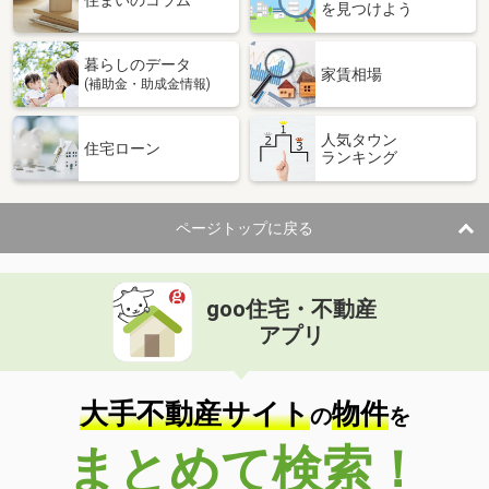
住まいのコラム
を見つけよう
暮らしのデータ
家賃相場
(補助金・助成金情報)
人気タウン
住宅ローン
ランキング
ページトップに戻る
goo住宅・不動産
アプリ
大手不動産サイト
物件
の
を
まとめて検索！