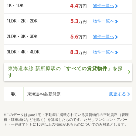
4.4
1K・1DK
物件一覧へ
万円
5.3
1LDK・2K・2DK
物件一覧へ
万円
5.6
2LDK・3K・3DK
物件一覧へ
万円
8.3
3LDK・4K・4LDK
物件一覧へ
万円
東海道本線 新所原駅の「
すべての賃貸物件
」を探
す
駅
変更する
東海道本線/新所原
※このデータはgoo住宅・不動産に掲載されている賃貸物件の平均賃料（管理
費・駐車場代などを除く）を算出したものです。ただしマンション・アパー
ト・一戸建てともに10戸以上の掲載があるものについてのみ対象とします。