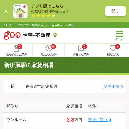
アプリ版はこちら
開く
複数社の物件を探せる！
NTTグループ運営の不動産総合サイト goo住宅・不動産
0
0
0
0
最近検索した条件
最近見た物件
保存した条件
お気に入り
新所原駅の家賃相場
駅
変更する
東海道本線/新所原
間取り
家賃相場
物件
3.8
ワンルーム
物件一覧へ
万円