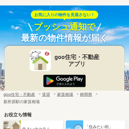
お気に入りの物件を見逃さない！
プッシュ通知で
最新の物件情報が届く
goo住宅・不動産
アプリ
goo住宅・不動産
賃貸
家賃相場
静岡県
新所原駅の家賃相場
お役立ち情報
「住みたい街」