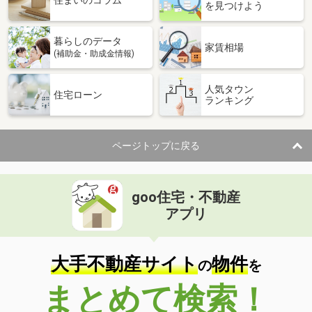
住まいのコラム
を見つけよう
暮らしのデータ
家賃相場
(補助金・助成金情報)
人気タウン
住宅ローン
ランキング
ページトップに戻る
goo住宅・不動産
アプリ
大手不動産サイト
物件
の
を
まとめて検索！