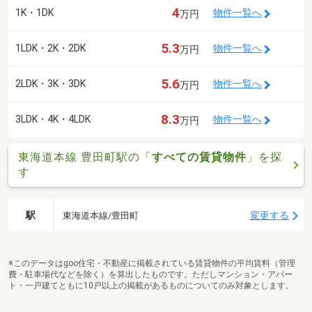
4
1K・1DK
物件一覧へ
万円
5.3
1LDK・2K・2DK
物件一覧へ
万円
5.6
2LDK・3K・3DK
物件一覧へ
万円
8.3
3LDK・4K・4LDK
物件一覧へ
万円
東海道本線 豊田町駅の「
すべての賃貸物件
」を探
す
駅
変更する
東海道本線/豊田町
※このデータはgoo住宅・不動産に掲載されている賃貸物件の平均賃料（管理
費・駐車場代などを除く）を算出したものです。ただしマンション・アパー
ト・一戸建てともに10戸以上の掲載があるものについてのみ対象とします。