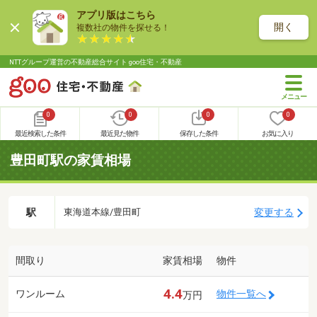
アプリ版はこちら
開く
複数社の物件を探せる！
NTTグループ運営の不動産総合サイト goo住宅・不動産
0
0
0
0
最近検索した条件
最近見た物件
保存した条件
お気に入り
豊田町駅の家賃相場
駅
変更する
東海道本線/豊田町
間取り
家賃相場
物件
4.4
ワンルーム
物件一覧へ
万円