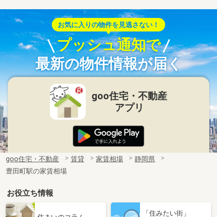
お気に入りの物件を見逃さない！
プッシュ通知で
最新の物件情報が届く
goo住宅・不動産
アプリ
goo住宅・不動産
賃貸
家賃相場
静岡県
豊田町駅の家賃相場
お役立ち情報
「住みたい街」