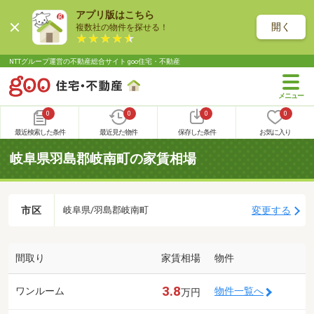
アプリ版はこちら
開く
複数社の物件を探せる！
NTTグループ運営の不動産総合サイト goo住宅・不動産
0
0
0
0
最近検索した条件
最近見た物件
保存した条件
お気に入り
岐阜県羽島郡岐南町の家賃相場
市区
変更する
岐阜県/羽島郡岐南町
間取り
家賃相場
物件
3.8
ワンルーム
物件一覧へ
万円