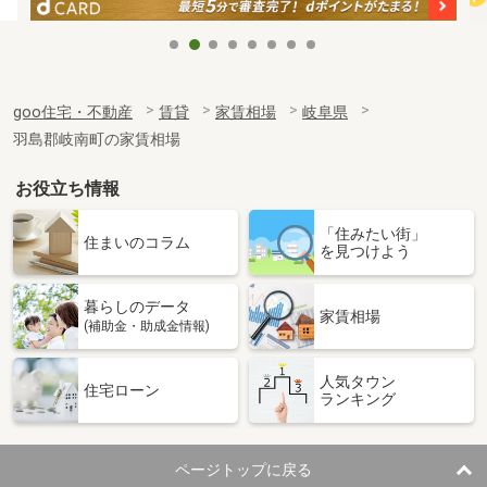
goo住宅・不動産
賃貸
家賃相場
岐阜県
羽島郡岐南町の家賃相場
お役立ち情報
「住みたい街」
住まいのコラム
を見つけよう
暮らしのデータ
家賃相場
(補助金・助成金情報)
人気タウン
住宅ローン
ランキング
ページトップに戻る