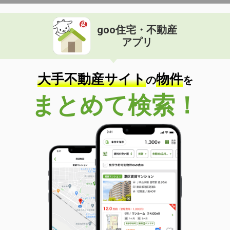
goo住宅・不動産
アプリ
大手不動産サイト
物件
の
を
まとめて検索！