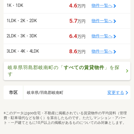
4.6
1K・1DK
物件一覧へ
万円
5.7
1LDK・2K・2DK
物件一覧へ
万円
6.4
2LDK・3K・3DK
物件一覧へ
万円
8.6
3LDK・4K・4LDK
物件一覧へ
万円
岐阜県羽島郡岐南町の「
すべての賃貸物件
」を探
す
市区
変更する
岐阜県/羽島郡岐南町
※このデータはgoo住宅・不動産に掲載されている賃貸物件の平均賃料（管理
費・駐車場代などを除く）を算出したものです。ただしマンション・アパー
ト・一戸建てともに10戸以上の掲載があるものについてのみ対象とします。