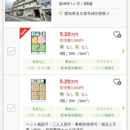
築48年1ヶ月 / 4階建
愛知県名古屋市緑区曽根２
5.20
万円
管理費3,000円
なし
なし
2
4階 / 3DK（56m
）
礼金なし
敷金なし
ファミリー
バス・トイレ別
駐車場(近隣含)
ペット相談可
5.20
万円
管理費3,000円
なし
なし
2
3階 / 3DK（56m
）
礼金なし
敷金なし
ファミリー
バス・トイレ別
駐車場(近隣含)
ペット相談可
ペット相談可・二人入居可・事務所使用可・保証人不
要／代行 ・初期費用カード決済可