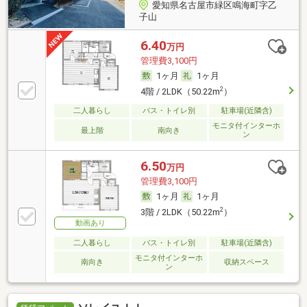
愛知県名古屋市緑区鳴海町字乙
子山
6.40
万円
管理費3,100円
1ヶ月
1ヶ月
2
4階 / 2LDK（50.22m
）
二人暮らし
バス・トイレ別
駐車場(近隣含)
モニタ付インターホ
最上階
南向き
ン
6.50
万円
管理費3,100円
1ヶ月
1ヶ月
2
3階 / 2LDK（50.22m
）
動画あり
二人暮らし
バス・トイレ別
駐車場(近隣含)
モニタ付インターホ
南向き
収納スペース
ン