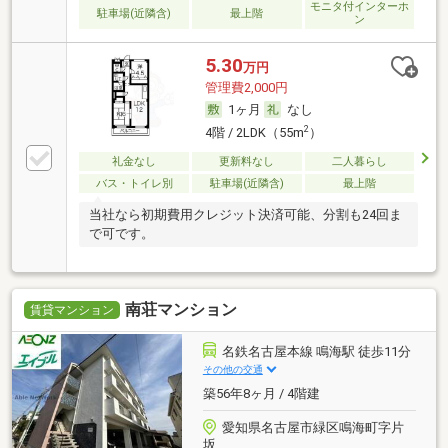
モニタ付インターホ
駐車場(近隣含)
最上階
ン
5.30
万円
管理費2,000円
1ヶ月
なし
2
4階 / 2LDK（55m
）
礼金なし
更新料なし
二人暮らし
バス・トイレ別
駐車場(近隣含)
最上階
当社なら初期費用クレジット決済可能、分割も24回ま
で可です。
南荘マンション
賃貸マンション
名鉄名古屋本線 鳴海駅 徒歩11分
その他の交通
築56年8ヶ月 / 4階建
愛知県名古屋市緑区鳴海町字片
坂