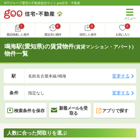
NTTグループ運営の不動産総合サイト goo住宅・不動産
1
0
0
0
最近検索した条件
最近見た物件
保存した条件
お気に入り
鳴海駅(愛知県)の賃貸物件
(賃貸マンション・アパート)
物件一覧
駅
変更する
名鉄名古屋本線/鳴海
条件
変更する
指定なし
新着メールを受
検索条件を保存
アプリで探す
取る
人数に合った間取りを選ぶ