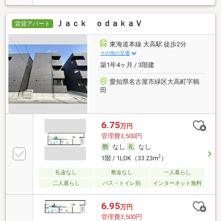
Ｊａｃｋ ｏｄａｋａＶ
賃貸アパート
東海道本線 大高駅 徒歩2分
その他の交通
築1年4ヶ月 / 3階建
愛知県名古屋市緑区大高町字鶴
田
6.75
万円
管理費3,500円
なし
なし
2
1階 / 1LDK（33.23m
）
礼金なし
敷金なし
一人暮らし
二人暮らし
バス・トイレ別
インターネット無料
6.95
万円
管理費3,500円