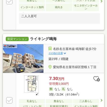
敷金なし
一人暮らし
バス・トイレ別
モニタ付インターホ
インターネット無料
南向き
ン
二人入居可
ライキング鳴海
賃貸マンション
名鉄名古屋本線 鳴海駅 徒歩7分
その他の交通
築25年 / 3階建
愛知県名古屋市緑区曽根１丁目
7.30
万円
管理費3,000円
なし
なし
2
3階 / 2LDK（61.04m
）
礼金なし
敷金なし
二人暮らし
バス・トイレ別
駐車場(近隣含)
インターネット無料