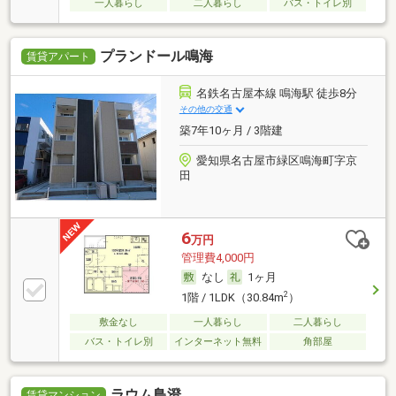
一人暮らし
二人暮らし
バス・トイレ別
プランドール鳴海
賃貸アパート
名鉄名古屋本線 鳴海駅 徒歩8分
その他の交通
築7年10ヶ月 / 3階建
愛知県名古屋市緑区鳴海町字京
田
6
万円
管理費4,000円
なし
1ヶ月
2
1階 / 1LDK（30.84m
）
敷金なし
一人暮らし
二人暮らし
バス・トイレ別
インターネット無料
角部屋
ラウム鳥澄
賃貸マンション