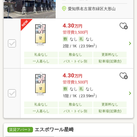
愛知県名古屋市緑区大形山
4.30
万円
管理費3,500円
なし
なし
2
2階 / 1K（23.59m
）
礼金なし
敷金なし
更新料なし
一人暮らし
バス・トイレ別
駐車場(近隣含)
4.30
万円
管理費3,500円
なし
なし
2
1階 / 1K（23.59m
）
礼金なし
敷金なし
更新料なし
一人暮らし
バス・トイレ別
駐車場(近隣含)
エスポワール星崎
賃貸アパート