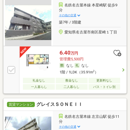
名鉄名古屋本線 本星崎駅 徒歩9
分
その他の交通
築7年 / 3階建
愛知県名古屋市南区星崎１丁目
6.40
万円
管理費5,500円
なし
なし
2
1階 / 1LDK（35.91m
）
礼金なし
敷金なし
更新料なし
一人暮らし
二人暮らし
バス・トイレ別
グレイスＳＯＮＥＩＩ
賃貸マンション
名鉄名古屋本線 左京山駅 徒歩11
分
その他の交通