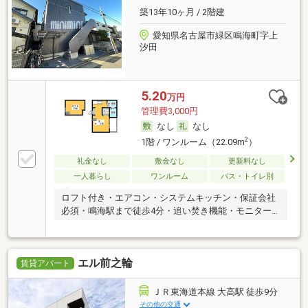
築13年10ヶ月 / 2階建
愛知県名古屋市緑区鳴海町字上
汐田
5.20
万円
管理費3,000円
なし
なし
2
1階 / ワンルーム（22.09m
）
礼金なし
敷金なし
更新料なし
一人暮らし
ワンルーム
バス・トイレ別
ロフト付き・エアコン・システムキッチン・保証会社
必須・鳴海駅まで徒歩4分・追い焚き機能・モニター
ホン
エル前之輪
賃貸アパート
ＪＲ東海道本線 大高駅 徒歩9分
その他の交通