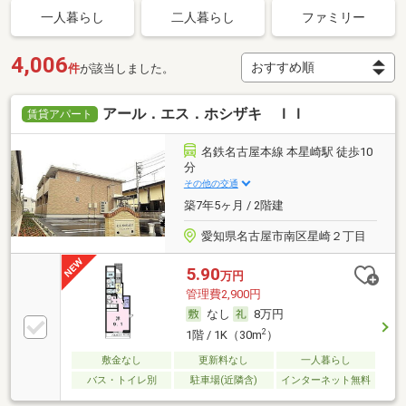
一人暮らし
二人暮らし
ファミリー
4,006
件
が該当しました。
アール．エス．ホシザキ ＩＩ
賃貸アパート
名鉄名古屋本線 本星崎駅 徒歩10
分
その他の交通
築7年5ヶ月 / 2階建
愛知県名古屋市南区星崎２丁目
5.90
万円
管理費2,900円
なし
8万円
2
1階 / 1K（30m
）
敷金なし
更新料なし
一人暮らし
バス・トイレ別
駐車場(近隣含)
インターネット無料