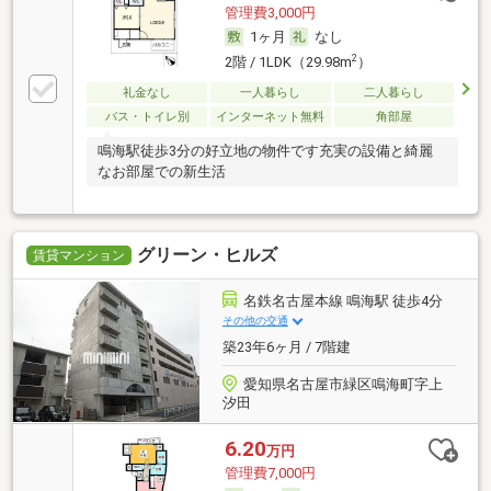
管理費3,000円
1ヶ月
なし
2
2階 / 1LDK（29.98m
）
礼金なし
一人暮らし
二人暮らし
バス・トイレ別
インターネット無料
角部屋
鳴海駅徒歩3分の好立地の物件です充実の設備と綺麗
なお部屋での新生活
グリーン・ヒルズ
賃貸マンション
名鉄名古屋本線 鳴海駅 徒歩4分
その他の交通
築23年6ヶ月 / 7階建
愛知県名古屋市緑区鳴海町字上
汐田
6.20
万円
管理費7,000円