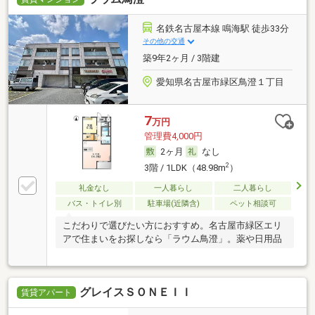
名鉄名古屋本線 鳴海駅 徒歩33分
その他の交通
築9年2ヶ月 / 3階建
愛知県名古屋市緑区鳥澄１丁目
7
万円
管理費4,000円
2ヶ月
なし
2
3階 / 1LDK（48.98m
）
礼金なし
一人暮らし
二人暮らし
バス・トイレ別
駐車場(近隣含)
ペット相談可
こだわりで選びたい方におすすめ。名古屋市緑区エリ
アで住まいをお探しなら「ラウム鳥澄」。薬や日用品
グレイスＳＯＮＥＩＩ
賃貸アパート