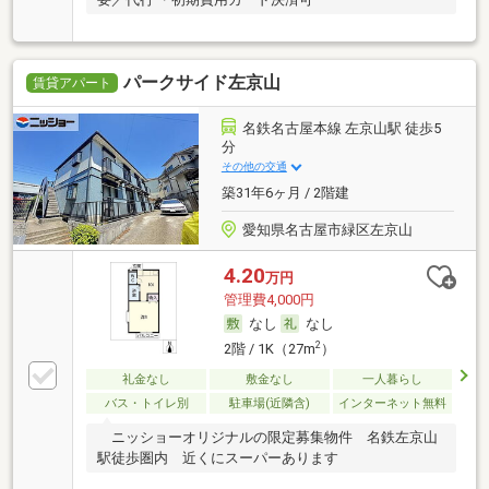
パークサイド左京山
賃貸アパート
名鉄名古屋本線 左京山駅 徒歩5
分
その他の交通
築31年6ヶ月 / 2階建
愛知県名古屋市緑区左京山
4.20
万円
管理費4,000円
なし
なし
2
2階 / 1K（27m
）
礼金なし
敷金なし
一人暮らし
バス・トイレ別
駐車場(近隣含)
インターネット無料
ニッショーオリジナルの限定募集物件 名鉄左京山
駅徒歩圏内 近くにスーパーあります