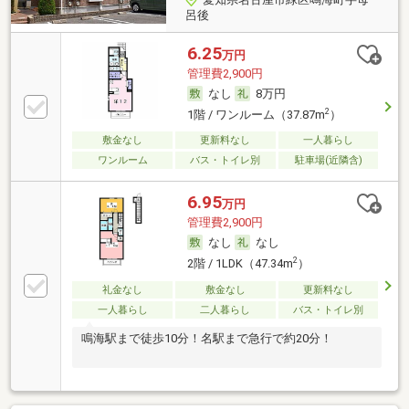
呂後
6.25
万円
管理費2,900円
なし
8万円
2
1階 / ワンルーム（37.87m
）
敷金なし
更新料なし
一人暮らし
ワンルーム
バス・トイレ別
駐車場(近隣含)
6.95
万円
管理費2,900円
なし
なし
2
2階 / 1LDK（47.34m
）
礼金なし
敷金なし
更新料なし
一人暮らし
二人暮らし
バス・トイレ別
鳴海駅まで徒歩10分！名駅まで急行で約20分！