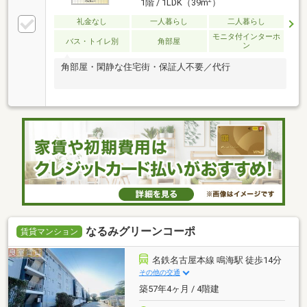
1階 / 1LDK（39m
）
礼金なし
一人暮らし
二人暮らし
モニタ付インターホ
バス・トイレ別
角部屋
ン
角部屋・閑静な住宅街・保証人不要／代行
なるみグリーンコーポ
賃貸マンション
名鉄名古屋本線 鳴海駅 徒歩14分
その他の交通
築57年4ヶ月 / 4階建