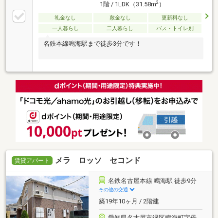
2
1階 / 1LDK（31.58m
）
礼金なし
敷金なし
更新料なし
一人暮らし
二人暮らし
バス・トイレ別
名鉄本線鳴海駅まで徒歩3分です！
メラ ロッソ セコンド
賃貸アパート
名鉄名古屋本線 鳴海駅 徒歩9分
その他の交通
築19年10ヶ月 / 2階建
愛知県名古屋市緑区鳴海町字母