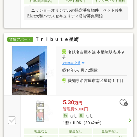
駐車場(近隣含)
ペット相談可
インターネット無料
ニッショーオリジナルの限定募集物件 ペット共生
型の大和ハウスセキュリティ賃貸募集開始
Ｔｒｉｂｕｔｅ星崎
賃貸アパート
名鉄名古屋本線 本星崎駅 徒歩9
分
その他の交通
築14年6ヶ月 / 2階建
愛知県名古屋市南区星崎１丁目
5.30
万円
管理費5,000円
なし
なし
2
1階 / 1LDK（30.42m
）
礼金なし
敷金なし
更新料なし