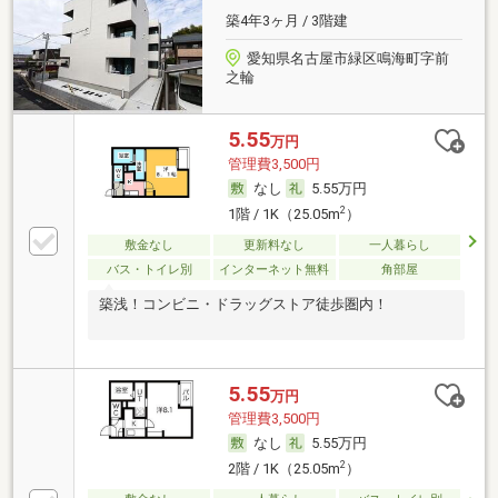
築4年3ヶ月 / 3階建
愛知県名古屋市緑区鳴海町字前
之輪
5.55
万円
管理費3,500円
なし
5.55万円
2
1階 / 1K（25.05m
）
敷金なし
更新料なし
一人暮らし
バス・トイレ別
インターネット無料
角部屋
築浅！コンビニ・ドラッグストア徒歩圏内！
5.55
万円
管理費3,500円
なし
5.55万円
2
2階 / 1K（25.05m
）