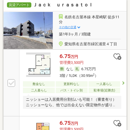
Ｊａｃｋ ｕｒａｓａｔｏＩ
賃貸アパート
名鉄名古屋本線 本星崎駅 徒歩11
分
その他の交通
築1年3ヶ月 / 3階建
愛知県名古屋市緑区浦里４丁目
6.75
万円
管理費3,500円
なし
6.75万円
2
3階 / 1LDK（30.95m
）
敷金なし
更新料なし
一人暮らし
二人暮らし
バス・トイレ別
駐車場(近隣含)
ニッショーは入居費用分割払いも可能！（審査有り）
ニッショーなら、他では出会えない限定物件が盛りだ
くさ
6.75
万円
管理費3,500円