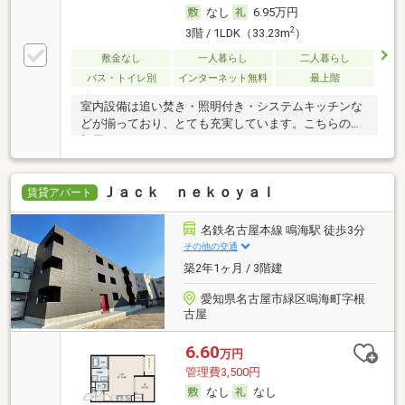
なし
6.95万円
2
3階 / 1LDK（33.23m
）
敷金なし
一人暮らし
二人暮らし
バス・トイレ別
インターネット無料
最上階
室内設備は追い焚き・照明付き・システムキッチンな
どが揃っており、とても充実しています。こちらのお
部屋
Ｊａｃｋ ｎｅｋｏｙａＩ
賃貸アパート
名鉄名古屋本線 鳴海駅 徒歩3分
その他の交通
築2年1ヶ月 / 3階建
愛知県名古屋市緑区鳴海町字根
古屋
6.60
万円
管理費3,500円
なし
なし