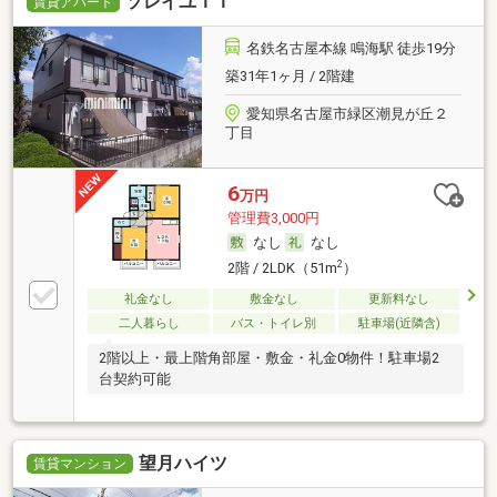
ソレイユＩＩ
賃貸アパート
名鉄名古屋本線 鳴海駅 徒歩19分
築31年1ヶ月 / 2階建
愛知県名古屋市緑区潮見が丘２
丁目
6
万円
管理費3,000円
なし
なし
2
2階 / 2LDK（51m
）
礼金なし
敷金なし
更新料なし
二人暮らし
バス・トイレ別
駐車場(近隣含)
2階以上・最上階角部屋・敷金・礼金0物件！駐車場2
台契約可能
望月ハイツ
賃貸マンション