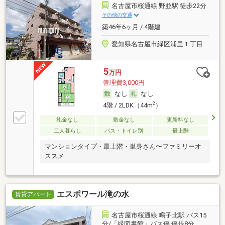
名古屋市桜通線 野並駅 徒歩22分
その他の交通
築46年6ヶ月 / 4階建
愛知県名古屋市緑区浦里１丁目
5
万円
管理費3,000円
なし
なし
2
4階 / 2LDK（44m
）
礼金なし
敷金なし
更新料なし
二人暮らし
バス・トイレ別
最上階
マンションタイプ・最上階・単身さん〜ファミリーオ
ススメ
エスポワール滝の水
賃貸アパート
名古屋市桜通線 鳴子北駅 バス15
分/「緑図書館」バス停 停歩8分