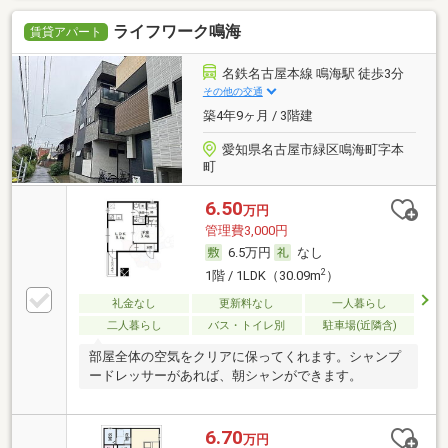
ライフワーク鳴海
賃貸アパート
名鉄名古屋本線 鳴海駅 徒歩3分
その他の交通
築4年9ヶ月 / 3階建
愛知県名古屋市緑区鳴海町字本
町
6.50
万円
管理費3,000円
6.5万円
なし
2
1階 / 1LDK（30.09m
）
礼金なし
更新料なし
一人暮らし
二人暮らし
バス・トイレ別
駐車場(近隣含)
部屋全体の空気をクリアに保ってくれます。シャンプ
ードレッサーがあれば、朝シャンができます。
6.70
万円