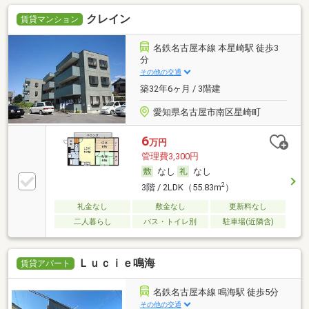
クレイン
賃貸マンション
名鉄名古屋本線 本星崎駅 徒歩3
分
その他の交通
築32年6ヶ月 / 3階建
愛知県名古屋市南区星崎町
6
万円
管理費3,300円
なし
なし
2
3階 / 2LDK（55.83m
）
礼金なし
敷金なし
更新料なし
二人暮らし
バス・トイレ別
駐車場(近隣含)
Ｌｕｃｉｅ鳴海
賃貸アパート
名鉄名古屋本線 鳴海駅 徒歩5分
その他の交通