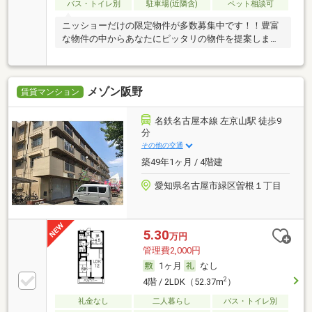
バス・トイレ別
駐車場(近隣含)
ペット相談可
ニッショーだけの限定物件が多数募集中です！！豊富
な物件の中からあなたにピッタリの物件を提案しま
す！！
メゾン阪野
賃貸マンション
名鉄名古屋本線 左京山駅 徒歩9
分
その他の交通
築49年1ヶ月 / 4階建
愛知県名古屋市緑区曽根１丁目
5.30
万円
管理費2,000円
1ヶ月
なし
2
4階 / 2LDK（52.37m
）
礼金なし
二人暮らし
バス・トイレ別