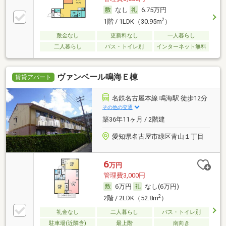
なし
6.75万円
2
1階 / 1LDK（30.95m
）
敷金なし
更新料なし
一人暮らし
二人暮らし
バス・トイレ別
インターネット無料
ヴァンベール鳴海Ｅ棟
賃貸アパート
名鉄名古屋本線 鳴海駅 徒歩12分
その他の交通
築36年11ヶ月 / 2階建
愛知県名古屋市緑区青山１丁目
6
万円
管理費3,000円
6万円
なし(6万円)
2
2階 / 2LDK（52.8m
）
礼金なし
二人暮らし
バス・トイレ別
駐車場(近隣含)
最上階
南向き