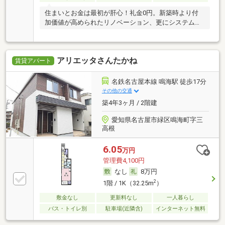
住まいとお金は最初が肝心！礼金0円。新築時より付
加価値が高められたリノベーション、更にシステムキ
ッチ
アリエッタさんたかね
賃貸アパート
名鉄名古屋本線 鳴海駅 徒歩17分
その他の交通
築4年3ヶ月 / 2階建
愛知県名古屋市緑区鳴海町字三
高根
6.05
万円
管理費4,100円
なし
8万円
2
1階 / 1K（32.25m
）
敷金なし
更新料なし
一人暮らし
バス・トイレ別
駐車場(近隣含)
インターネット無料