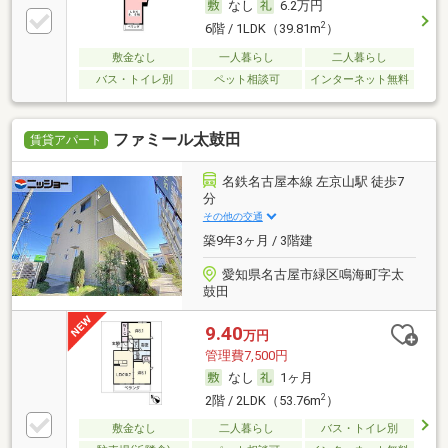
なし
6.2万円
2
6階 / 1LDK（39.81m
）
敷金なし
一人暮らし
二人暮らし
バス・トイレ別
ペット相談可
インターネット無料
ファミール太鼓田
賃貸アパート
名鉄名古屋本線 左京山駅 徒歩7
分
その他の交通
築9年3ヶ月 / 3階建
愛知県名古屋市緑区鳴海町字太
鼓田
9.40
万円
管理費7,500円
なし
1ヶ月
2
2階 / 2LDK（53.76m
）
敷金なし
二人暮らし
バス・トイレ別