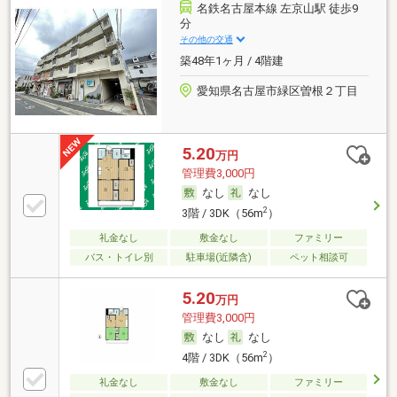
名鉄名古屋本線 左京山駅 徒歩9
分
その他の交通
築48年1ヶ月 / 4階建
愛知県名古屋市緑区曽根２丁目
5.20
万円
管理費3,000円
なし
なし
2
3階 / 3DK（56m
）
礼金なし
敷金なし
ファミリー
バス・トイレ別
駐車場(近隣含)
ペット相談可
5.20
万円
管理費3,000円
なし
なし
2
4階 / 3DK（56m
）
礼金なし
敷金なし
ファミリー