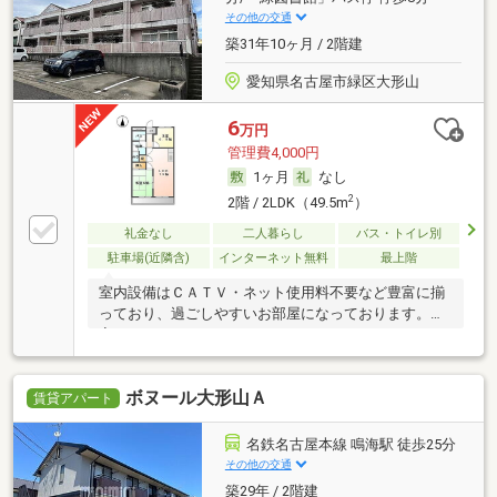
その他の交通
築31年10ヶ月 / 2階建
愛知県名古屋市緑区大形山
6
万円
管理費4,000円
1ヶ月
なし
2
2階 / 2LDK（49.5m
）
礼金なし
二人暮らし
バス・トイレ別
駐車場(近隣含)
インターネット無料
最上階
室内設備はＣＡＴＶ・ネット使用料不要など豊富に揃
っており、過ごしやすいお部屋になっております。浴
室
ボヌール大形山Ａ
賃貸アパート
名鉄名古屋本線 鳴海駅 徒歩25分
その他の交通
築29年 / 2階建