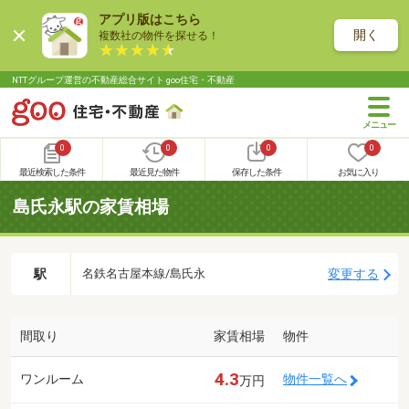
アプリ版はこちら
開く
複数社の物件を探せる！
NTTグループ運営の不動産総合サイト goo住宅・不動産
0
0
0
0
最近検索した条件
最近見た物件
保存した条件
お気に入り
島氏永駅の家賃相場
駅
変更する
名鉄名古屋本線/島氏永
間取り
家賃相場
物件
4.3
ワンルーム
物件一覧へ
万円