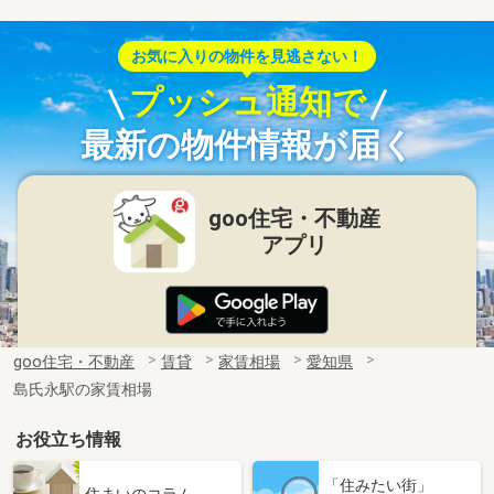
お気に入りの物件を見逃さない！
プッシュ通知で
最新の物件情報が届く
goo住宅・不動産
アプリ
goo住宅・不動産
賃貸
家賃相場
愛知県
島氏永駅の家賃相場
お役立ち情報
「住みたい街」