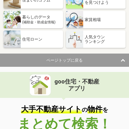
住まいのコラム
を見つけよう
暮らしのデータ
家賃相場
(補助金・助成金情報)
人気タウン
住宅ローン
ランキング
ページトップに戻る
goo住宅・不動産
アプリ
大手不動産サイト
物件
の
を
まとめて検索！