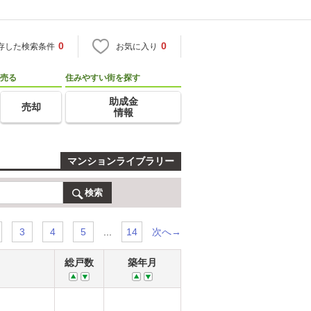
0
0
存した検索条件
お気に入り
売る
住みやすい街を探す
助成金
売却
情報
マンションライブラリー
検索
...
次へ→
3
4
5
14
総戸数
築年月