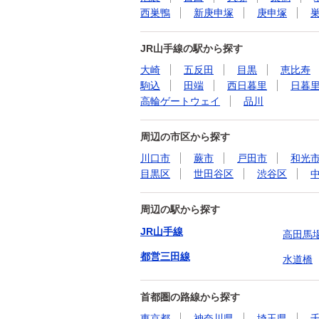
西巣鴨
新庚申塚
庚申塚
JR山手線の駅から探す
大崎
五反田
目黒
恵比寿
駒込
田端
西日暮里
日暮
高輪ゲートウェイ
品川
周辺の市区から探す
川口市
蕨市
戸田市
和光
目黒区
世田谷区
渋谷区
周辺の駅から探す
JR山手線
高田馬
都営三田線
水道橋
首都圏の路線から探す
東京都
神奈川県
埼玉県