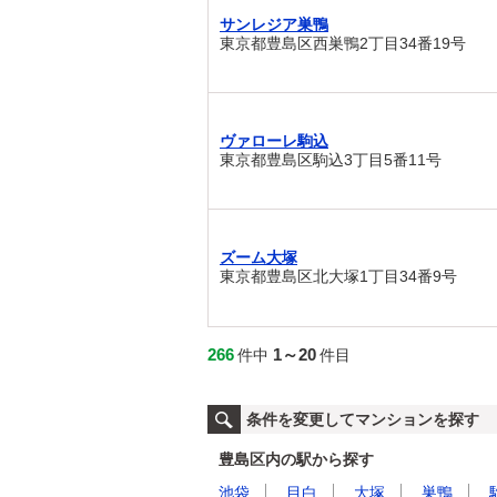
サンレジア巣鴨
東京都豊島区西巣鴨2丁目34番19号
ヴァローレ駒込
東京都豊島区駒込3丁目5番11号
ズーム大塚
東京都豊島区北大塚1丁目34番9号
266
1～20
件中
件目
条件を変更してマンションを探す
豊島区内の駅から探す
池袋
目白
大塚
巣鴨