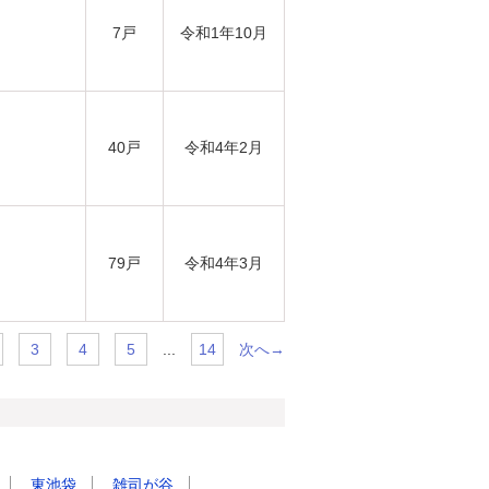
7戸
令和1年10月
40戸
令和4年2月
79戸
令和4年3月
...
次へ→
3
4
5
14
東池袋
雑司が谷