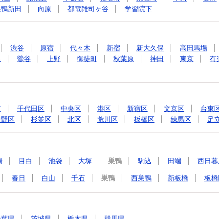
巣鴨新田
向原
都電雑司ヶ谷
学習院下
渋谷
原宿
代々木
新宿
新大久保
高田馬場
里
鶯谷
上野
御徒町
秋葉原
神田
東京
有
市
千代田区
中央区
港区
新宿区
文京区
台東
中野区
杉並区
北区
荒川区
板橋区
練馬区
足
場
目白
池袋
大塚
巣鴨
駒込
田端
西日暮
春日
白山
千石
巣鴨
西巣鴨
新板橋
板橋
千葉県
茨城県
栃木県
群馬県