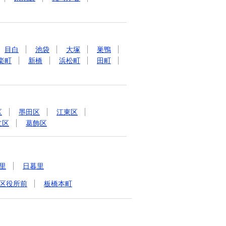
目白
池袋
大塚
巣鴨
楽町
新橋
浜松町
田町
区
墨田区
江東区
立区
葛飾区
里
日暮里
区役所前
板橋本町