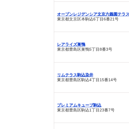
オープンレジデンシア文京六義園テラ
東京都文京区本駒込6丁目6番21号
レアライズ巣鴨
東京都豊島区巣鴨5丁目8番3号
リムテラス駒込染井
東京都豊島区駒込4丁目15番14号
プレミアムキューブ駒込
東京都豊島区駒込1丁目23番7号