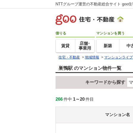
NTTグループ運営の不動産総合サイト goo
借りる
マンションを買う
店舗･
賃貸
新築
中
事業用
住宅・不動産
>
地域情報
>
マンションライブ
巣鴨駅 のマンション物件一覧
キーワードから探す
266
1～20
件中
件目
マンション名