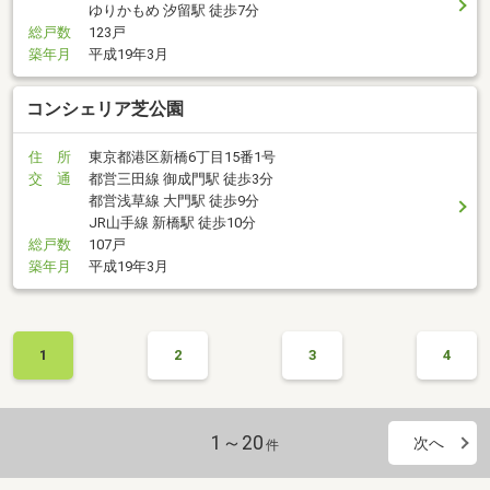
ゆりかもめ 汐留駅 徒歩7分
総戸数
123戸
築年月
平成19年3月
コンシェリア芝公園
住 所
東京都港区新橋6丁目15番1号
交 通
都営三田線 御成門駅 徒歩3分
都営浅草線 大門駅 徒歩9分
JR山手線 新橋駅 徒歩10分
総戸数
107戸
築年月
平成19年3月
1
2
3
4
1～20
次へ
件