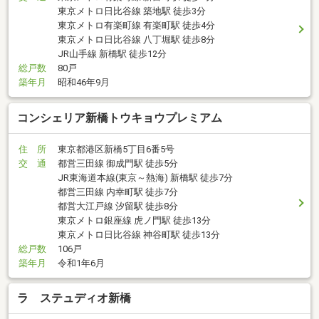
東京メトロ日比谷線 築地駅 徒歩3分
東京メトロ有楽町線 有楽町駅 徒歩4分
東京メトロ日比谷線 八丁堀駅 徒歩8分
JR山手線 新橋駅 徒歩12分
総戸数
80戸
築年月
昭和46年9月
コンシェリア新橋トウキョウプレミアム
住 所
東京都港区新橋5丁目6番5号
交 通
都営三田線 御成門駅 徒歩5分
JR東海道本線(東京～熱海) 新橋駅 徒歩7分
都営三田線 内幸町駅 徒歩7分
都営大江戸線 汐留駅 徒歩8分
東京メトロ銀座線 虎ノ門駅 徒歩13分
東京メトロ日比谷線 神谷町駅 徒歩13分
総戸数
106戸
築年月
令和1年6月
ラ ステュディオ新橋