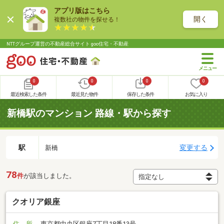
アプリ版はこちら
開く
複数社の物件を探せる！
NTTグループ運営の不動産総合サイト goo住宅・不動産
0
0
0
0
最近検索した条件
最近見た物件
保存した条件
お気に入り
新橋駅のマンション 路線・駅から探す
駅
変更する
新橋
78
件
が該当しました。
クオリア銀座
住 所
東京都中央区銀座7丁目18番13号