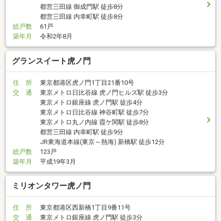
都営三田線 御成門駅 徒歩8分
都営三田線 内幸町駅 徒歩8分
総戸数
61戸
築年月
令和2年8月
グランスイート虎ノ門
住 所
東京都港区虎ノ門1丁目21番10号
交 通
東京メトロ日比谷線 虎ノ門ヒルズ駅 徒歩3分
東京メトロ銀座線 虎ノ門駅 徒歩4分
東京メトロ日比谷線 神谷町駅 徒歩7分
東京メトロ丸ノ内線 霞ケ関駅 徒歩8分
都営三田線 内幸町駅 徒歩9分
JR東海道本線(東京～熱海) 新橋駅 徒歩12分
総戸数
123戸
築年月
平成19年3月
ミリオンタワー虎ノ門
住 所
東京都港区西新橋1丁目9番11号
交 通
東京メトロ銀座線 虎ノ門駅 徒歩3分