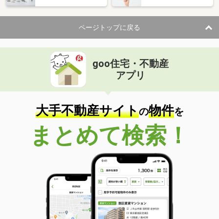
ページトップに戻る
goo住宅・不動産
アプリ
大手不動産サイト
物件
の
を
まとめて検索！