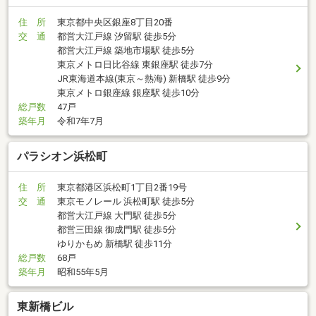
住 所
東京都中央区銀座8丁目20番
交 通
都営大江戸線 汐留駅 徒歩5分
都営大江戸線 築地市場駅 徒歩5分
東京メトロ日比谷線 東銀座駅 徒歩7分
JR東海道本線(東京～熱海) 新橋駅 徒歩9分
東京メトロ銀座線 銀座駅 徒歩10分
総戸数
47戸
築年月
令和7年7月
パラシオン浜松町
住 所
東京都港区浜松町1丁目2番19号
交 通
東京モノレール 浜松町駅 徒歩5分
都営大江戸線 大門駅 徒歩5分
都営三田線 御成門駅 徒歩5分
ゆりかもめ 新橋駅 徒歩11分
総戸数
68戸
築年月
昭和55年5月
東新橋ビル