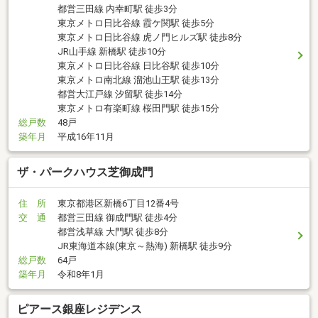
都営三田線 内幸町駅 徒歩3分
東京メトロ日比谷線 霞ケ関駅 徒歩5分
東京メトロ日比谷線 虎ノ門ヒルズ駅 徒歩8分
JR山手線 新橋駅 徒歩10分
東京メトロ日比谷線 日比谷駅 徒歩10分
東京メトロ南北線 溜池山王駅 徒歩13分
都営大江戸線 汐留駅 徒歩14分
東京メトロ有楽町線 桜田門駅 徒歩15分
総戸数
48戸
築年月
平成16年11月
ザ・パークハウス芝御成門
住 所
東京都港区新橋6丁目12番4号
交 通
都営三田線 御成門駅 徒歩4分
都営浅草線 大門駅 徒歩8分
JR東海道本線(東京～熱海) 新橋駅 徒歩9分
総戸数
64戸
築年月
令和8年1月
ピアース銀座レジデンス