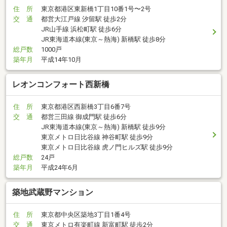
住 所
東京都港区東新橋1丁目10番1号〜2号
交 通
都営大江戸線 汐留駅 徒歩2分
JR山手線 浜松町駅 徒歩6分
JR東海道本線(東京～熱海) 新橋駅 徒歩8分
総戸数
1000戸
築年月
平成14年10月
レオンコンフォート西新橋
住 所
東京都港区西新橋3丁目6番7号
交 通
都営三田線 御成門駅 徒歩6分
JR東海道本線(東京～熱海) 新橋駅 徒歩9分
東京メトロ日比谷線 神谷町駅 徒歩9分
東京メトロ日比谷線 虎ノ門ヒルズ駅 徒歩9分
総戸数
24戸
築年月
平成24年6月
築地武蔵野マンション
住 所
東京都中央区築地3丁目1番4号
交 通
東京メトロ有楽町線 新富町駅 徒歩2分