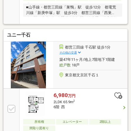
■山手線・都営三田線「巣鴨」駅 徒歩12分 都電荒
川線「新庚申塚」駅 徒歩3分 都営三田線「西巣
鴨」駅 徒歩6分■食器洗浄乾燥機 浄水器 浴室乾燥
機■新規インナーサッシ設置■新規リノベーション
（2026年7月完成）キッチン交換・浴室交換・洗面交
ユニー千石
換・トイレ交換水廻り床張替・フローリング新規（張
替）・建具交換照明交換・下足入・クロス貼替・アク
セントクロス・ハウスクリーニング■ＬＤＫと洋室を
都営三田線 千石駅 徒歩1分
仕切る３枚引き戸を開けると訳１７条の広々空間に■
その他の交通
居住空間をすっきりさせる豊富な収納 各居室収納の
築47年11ヶ月/地上7階地下1階建
ほか、リビングに大容量のマルチ収納をご用意パント
総戸数
18戸
リーとしても利用できストック品の収納等に活躍
東京都文京区千石１
6,980
万円
2
2LDK 65.9m
6階 西
所有権
エレベーター
2階以上
間取り図有り