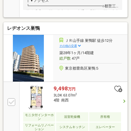
┃▼アクセス
┗━━━━━━━━━━━━━━━━━━━○都営三
田線「千石」駅 徒歩9分○JR山手線「巣鴨」駅 徒歩
10分○東京メトロ丸ノ内線「新大塚」駅 徒歩13分
┃▼リフォーム履歴有（2018年3月頃実施）
レヂオンス巣鴨
┗━━━━━━━━━━━━━━━━━━━・システ
ムキッチン交換（食洗機・浄水器一体型水栓）／
LIXIL ・ユニットバス交換（浴室乾燥機能付）／
ＪＲ山手線 巣鴨駅 徒歩12分
TOTO・洗面化粧台交換／パナソニック・トイレ便器
その他の交通
交換／TOTO・間取り変更・フローリング張替え（リ
築28年1ヶ月/14階建
ビング、居室）・フロアタイル張替え（廊下、玄
総戸数
47戸
関）・クロス張替え（前面）・建具交換・給湯器交
換 他
東京都豊島区巣鴨５
9,498
万円
2
3LDK 63.07m
4階 南西
モニタ付インターホ
浴室乾燥機
所有権
ン
リフォームリノベー
システムキッチン
エレベーター
ション