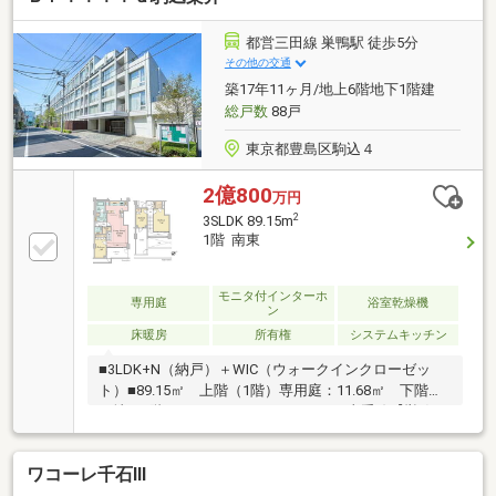
時間有人管理(夜間は警備員)◇プライバシー性が高
い、ホテルライクな内廊下設計◇セキュリティ面に配
都営三田線 巣鴨駅 徒歩5分
慮された、ダブルオートロック◇各階にゴミステーシ
その他の交通
ョン有◇ハンズフリーセキュリティシステム◇遮音性
築17年11ヶ月/地上6階地下1階建
を高める二重床・二重天井◇ペット飼育可(規約による
総戸数
88戸
制限有)
東京都豊島区駒込４
2億800
万円
2
3SLDK 89.15m
1階 南東
モニタ付インターホ
専用庭
浴室乾燥機
ン
床暖房
所有権
システムキッチン
■3LDK+N（納戸）＋WIC（ウォークインクローゼッ
ト）■89.15㎡ 上階（1階）専用庭：11.68㎡ 下階
（地下1階）ライトヤード：7.89㎡■JR山手線【巣鴨
駅】徒歩5分■南東向き■2008年10月築 東京建物株式
会社分譲-充実の共用施設- ・コンシェルジュサービ
ワコーレ千石Ⅲ
ス ・ダブルオートロックシステム ・24時間セキ
ュリティシステム-住戸の特徴・設備・仕様- ・TES