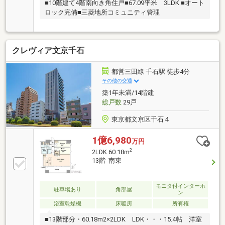
■10階建て4階南向き角住戸■67.09平米 3LDK ■オート
ロック完備■三菱地所コミュニティ管理
クレヴィア文京千石
都営三田線 千石駅 徒歩4分
その他の交通
築1年未満/14階建
総戸数
29戸
東京都文京区千石４
1億6,980
万円
2
2LDK 60.18m
13階 南東
モニタ付インターホ
駐車場あり
角部屋
ン
浴室乾燥機
床暖房
所有権
■13階部分・60.18m2×2LDK LDK・・・15.4帖 洋室