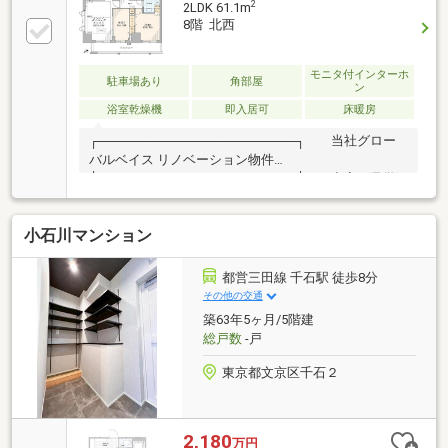
2
2LDK 61.1m
8階 北西
モニタ付インターホ
駐車場あり
角部屋
ン
浴室乾燥機
即入居可
床暖房
┌──────────────────────┐ 当社グロー
バルベイス リノベーション物件
└──────────────────────┘／ 空室・見学
予約受付中！＼～～～～～～～～～～～～～～～～～
～～～～～■角部屋×８階部分■眺望良好■室内新規リノ
小石川マンション
ベーション■LD床暖房マット新規設置■ビルトインエア
コン■タンクレストイレ■内廊下設計■開放感のあるエ
ントランスホール■ペット飼育可（使用細則有）■2023
都営三田線 千石駅 徒歩8分
年共用部大規模修繕工事実施■六義園徒歩6分■区立駒
その他の交通
込東公園徒歩2分～～～～～～～～～～～～～～～～
築63年5ヶ月/5階建
～～～～～～
総戸数
-戸
東京都文京区千石２
2,180
万円