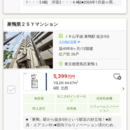
1・・・5.6帖 洋室2・・・4.4帖■2026年1月築≪周辺
施設≫ ●どらっぐぱぱす 巣鴨店：約260m●ローソ
ンストア100 文京千石四丁目店：約110m●フードス
タイル文京グリーンコート店：約800m●せんごく駅前
巣鴨第２ＳＹマンション
クリニック：約260m●文京区立本駒込西保育園：約
650m●文京区立明化幼稚園：約740m●文京区立駕籠町
小学校：約500m●文京区立第十中学校：約850m
ＪＲ山手線 巣鴨駅 徒歩5分
etc…関連リンク⇒【この会社の関連サイト】⇒【さら
その他の交通
に詳しく】⇒この物件の情報を確認！から詳細な物件
築45年8ヶ月/12階建
情報をご確認頂けます。
総戸数
26戸
東京都豊島区巣鴨１
5,399
万円
2
1SLDK 64.67m
6階 北西
モニタ付インターホ
角部屋
浴室乾燥機
ン
リフォームリノベー
即入居可
所有権
ション
■「巣鴨」駅から徒歩5分という駅近の好立地！■家
具・エアコン付♪■室内フルリノベーション済のため、