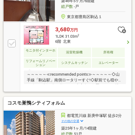
築46年5ヶ月/6階建
ダイヤル ： ０１２０－６６１－０４０
総戸数
-戸
東京都豊島区駒込１
3,680
万円
2
1LDK 31.03m
6階 北東
モニタ付インターホ
浴室乾燥機
所有権
ン
リフォームリノベー
システムキッチン
エレベーター
ション
～～～～～≪recommended points≫～～～～～◇山
手線「駒込駅」南側ロータリーすぐ!◇駅前でも穏や
か!春には桜が街を彩ります!◇高台に位置しており眺
望が抜けております!◇フルリノベ実施!ウォークイン
クローゼット付!◇オートロック完備で不在時も安心で
コスモ巣鴨シティフォルム
す!～～～～～～～～～～～～～～～～～～～～～～◆
頭金0円から購入可!長期低金利50年ローン!◆提携銀行
多数、住宅ローンご相談下さい!◆車でまとめてご案
都電荒川線 新庚申塚駅 徒歩2分
内!自宅まで送迎も可!◆年中無休!即日対応させていた
その他の交通
だきます!◆5000円QUOプレゼントキャンペーン♪◆フ
築25年1ヶ月/14階建
ジテレビ等でCM放映♪
総戸数
51戸