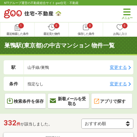
NTTグループ運営の不動産総合サイト goo住宅・不動産
1
0
0
0
最近検索した条件
最近見た物件
保存した条件
お気に入り
巣鴨駅(東京都)の中古マンション 物件一覧
駅
変更する
山手線/巣鴨
条件
変更する
指定なし
新着メールを受
検索条件を保存
アプリで探す
取る
332
件
が該当しました。