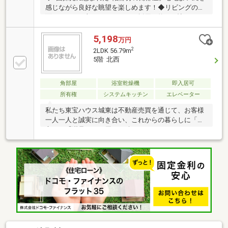
感じながら良好な眺望を楽しめます！◆リビングの壁
面にスッキリ収まるキッチンを採用。約12.1帖のLDK
は家具のレイアウトもしやすく、広々と有効的に活用
できます！◆各居室にクローゼットなどの収納が備わ
5,198
万円
っているため、生活感を隠して室内を綺麗に保てま
2
2LDK 56.79m
す！◆玄関ホールに5段の可動棚が整い、お気に入り
5階 北西
のインテリアを飾るなど、おもてなし空間を作れま
す！◆追い焚きや浴室乾燥機が整う快適なバスルー
角部屋
浴室乾燥機
即入居可
ム。天候や時間にとらわれずにお洗濯や入浴ができま
す！◆来客の顔を室内から素早く確認できるTVドアホ
所有権
システムキッチン
エレベーター
ンが設置され、不要な勧誘などもスマートに対応でき
私たち東宝ハウス城東は不動産売買を通じて、お客様
ます！
一人一人と誠実に向き合い、これからの暮らしに「安
心」と「満足」をお届けし続けていきます。