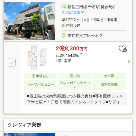
式床暖房システム ・スライド式ビルトイン食洗
都営三田線 千石駅 徒歩5分
機 ・ディスポーザー ・ビルトイン浄水器 ・天井
その他の交通
カセット式エアコン ・浴室暖房乾燥機
築37年2ヶ月/地上5階地下1階建
総戸数
6戸
東京都文京区千石２
2億8,300
万円
2
3LDK 154.09m
4階 南東
駐車場あり
最上階
角部屋
モニタ付インターホ
ルーフバルコニー
浴室乾燥機
ン
■最上階の東南角部屋につき採光良好■専有面積１５４
平米と広々！戸建て感覚のメゾネットタイプ■リフォ
ーム履歴あり■ＬＤＫはゆとりの２７帖、床暖房完備■
合計８８平米のルーフバルコニー■シューズクロー
ク、ＷＩＣ他豊富な収納スペース■大切なペットと暮
クレヴィア巣鴨
らせます（細則あり）■「千石」駅徒歩５分、４路線
５駅利用可■閑静な住宅街、住環境良好▼資料請求・