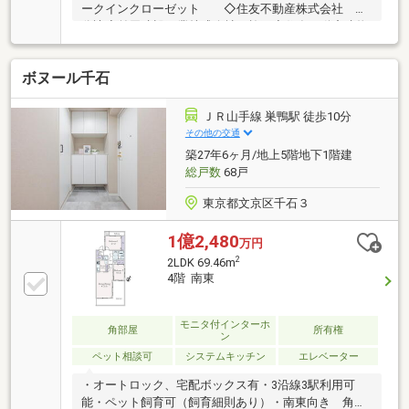
ークインクローゼット ◇住友不動産株式会社 旧
分譲◇前田建設工業株式会社 施工◇住友不動産建物
サービス株式会社 管理◇静穏で良好な住環境、第一
種低層住居専用地域◇標高約23mの安定した地盤◇安
ボヌール千石
心の24時間有人管理◇ホテルライクなコンシェルジュ
サービス（一部有償）◇宅配ボックス◇24時間オンラ
インセキュリティシステム「S-GUARD」◇高速インタ
ＪＲ山手線 巣鴨駅 徒歩10分
ーネットサービス「SUISUI Lite-Plus」◇駐車場（有
その他の交通
償）、駐輪場（有償）
築27年6ヶ月/地上5階地下1階建
総戸数
68戸
東京都文京区千石３
1億2,480
万円
2
2LDK 69.46m
4階 南東
モニタ付インターホ
角部屋
所有権
ン
ペット相談可
システムキッチン
エレベーター
・オートロック、宅配ボックス有・3沿線3駅利用可
能・ペット飼育可（飼育細則あり）・南東向き 角住