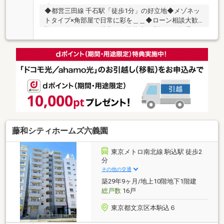
◆都営三田線 千石駅「徒歩1分」の好立地◆メゾネッ
トタイプ×角部屋で日常に彩を＿＿◆ローン相談大歓
迎！頭金0円からの購入も可能将来を見据え、無理の
ない資金計画をプロがアドバイスさせていただきま
す。お問合せは【資料請求】又は【フリーダイヤル】
へお気軽にお問い合わせください。
藤和シティホームズ六義園
東京メトロ南北線 駒込駅 徒歩2
分
その他の交通
築29年9ヶ月/地上10階地下1階建
総戸数
16戸
東京都文京区本駒込６