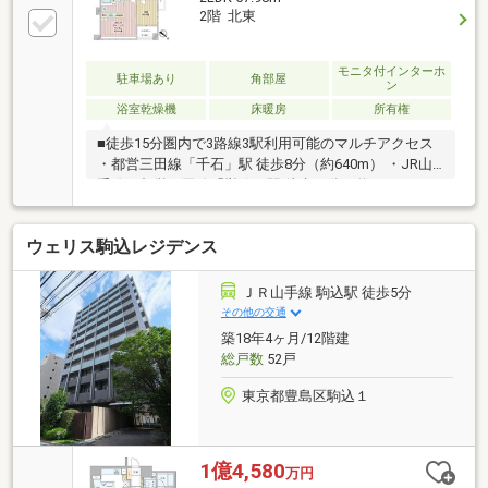
2階 北東
モニタ付インターホ
駐車場あり
角部屋
ン
浴室乾燥機
床暖房
所有権
■徒歩15分圏内で3路線3駅利用可能のマルチアクセス
・都営三田線「千石」駅 徒歩8分（約640m） ・JR山
手線・都営三田線「巣鴨」駅 徒歩10分（約780m） ・
東京メトロ丸ノ内線「新大塚」駅 徒歩12分（約
930m）■モリモト旧分譲「ディアナコート」シリーズ
ウェリス駒込レジデンス
■ホテルライクな内廊下設計 ■2階部分・北東向き角住
戸 ■下階住戸なし ■交通量の少ない閑静な住宅街に立
地 ■WIC×2・ディスポーザー・ペット飼育可（細則
ＪＲ山手線 駒込駅 徒歩5分
有） ■玄関・廊下・キッチン・洗面室に天然大理石採
その他の交通
用
築18年4ヶ月/12階建
総戸数
52戸
東京都豊島区駒込１
1億4,580
万円