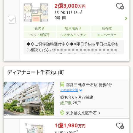
2億3,000
万円
2
3SLDK 113.13m
9階 南
南向き
駐車場あり
所有権
ペット相談可
システムキッチン
エレベーター
◆◇ご見学随時受付中◇◆※即日予約＆平日の見学も
ご相談ください※＝＝＝＝＝＝＝＝＝＝＝＝＝＝＝＝
＝＝＝＝＝◆JR山手線「駒込」駅4分/南北線「駒込」
駅2分◇南×北の2面採光＆各部屋バルコニーあり◆お
部屋から富士山と六義園が同時に望めます♪◇各部屋
ディアナコート千石丸山町
7.5帖以上のゆったり空間◆9階部分には1部屋のみのプ
レミア住戸◇駐車場専用利用権あり＝＝＝＝＝＝＝＝
＝＝＝＝＝＝＝＝＝＝＝＝＝【学校】・区立昭和小学
都営三田線 千石駅 徒歩8分
校 … 徒歩4分・区立第九中学校 … 徒歩8分■周辺環境ツ
その他の交通
アー開催中！現地ご見学後に周辺環境を車でぐるっと
築10年6ヶ月/7階建
ご案内♪詳細はお気軽にお問い合わせください♪
総戸数
25戸
東京都文京区千石３
1億1,980
万円
2
2LDK 57.98m