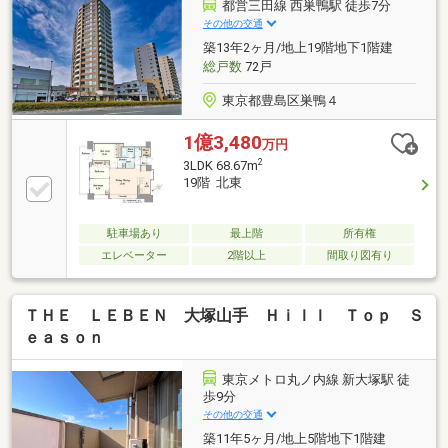
内覧予約受付中▼---------------------お問合せは〈03-3856-
都営三田線 西巣鴨駅 徒歩7分
0141〉、または〈資料請求（無料）・見学予約（無
その他の交通
料）ボタン〉よりご連絡ください---------------------------
築13年2ヶ月/地上19階地下1階建
総戸数
72戸
東京都豊島区巣鴨４
1億3,480
万円
2
3LDK 68.67m
19階 北東
駐車場あり
最上階
所有権
エレベーター
2階以上
間取り図有り
ＴＨＥ ＬＥＢＥＮ 大塚山手 Ｈｉｌｌ Ｔｏｐ Ｓ
ｅａｓｏｎ
東京メトロ丸ノ内線 新大塚駅 徒
歩9分
その他の交通
築11年5ヶ月/地上5階地下1階建