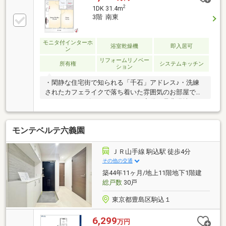
2
1DK 31.4m
3階 南東
モニタ付インターホ
浴室乾燥機
即入居可
ン
リフォームリノベー
所有権
システムキッチン
ション
・閑静な住宅街で知られる「千石」アドレス♪・洗練
されたカフェライクで落ち着いた雰囲気のお部屋で
す。・シューズインクローゼット完備、是非現地でご
体感ください。・家具家電はプレゼント！・新品エア
コン１台設置済みです。・南東向きにつき陽当たり良
モンテベルテ六義園
好・追い焚き機能、浴室乾燥機能付きです。・当社売
主です。・投資用物件としてもご検討ください。
ＪＲ山手線 駒込駅 徒歩4分
その他の交通
築44年11ヶ月/地上11階地下1階建
総戸数
30戸
東京都豊島区駒込１
6,299
万円