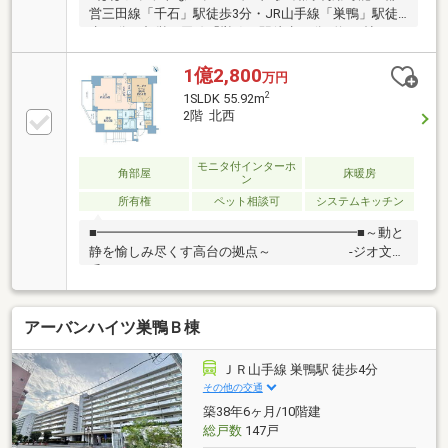
営三田線「千石」駅徒歩3分・JR山手線「巣鴨」駅徒
歩11分・都営三田線「巣鴨」駅徒歩11分■約9.6帖の
LDKと約4.7帖の洋室■ウォークインクローゼット・シ
ューズインクロゼット等、収納充実◎床暖房（リビン
1億2,800
万円
グダイニング）◎追焚機能付きフルオートバス◎浴室
2
1SLDK 55.92m
換気乾燥機◎ディスポーザー◎食器洗乾燥機◎TES熱
2階 北西
源機エコジョーズ◎二重床・二重天井構造◎内廊下設
計◎宅配ボックス有◎ペット飼育可（細則有）
モニタ付インターホ
角部屋
床暖房
ン
所有権
ペット相談可
システムキッチン
■━━━━━━━━━━━━━━━━━━━━■～動と
静を愉しみ尽くす高台の拠点～ -ジオ文京
千石--
■━━━━━━━━━━━━━━━━━━━━■◆アク
セス・都営三田線「千石」駅 徒歩3分・山手線「巣
アーバンハイツ巣鴨Ｂ棟
鴨」駅 徒歩11分◆建物概要・阪急阪神不動産旧分譲
「ジオ」シリーズ・2019年7月築、総戸数45戸・24時
間ゴミ出し可能、宅配ボックス有り・遮音性能に優れ
ＪＲ山手線 巣鴨駅 徒歩4分
た二重床構造、メンテナンスに便利な二重天井構造を
その他の交通
採用・ホテルライクな内廊下設計◆専有部分・約55.92
築38年6ヶ月/10階建
㎡・1SLDK・ディスポーザー付き・リビングには床暖
総戸数
147戸
房採用・ペット飼育可能(規約による細則あり)