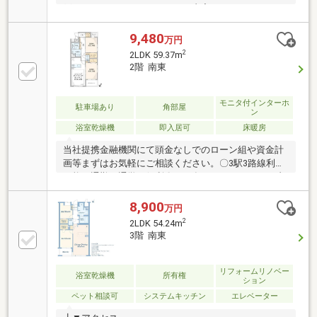
戸～～～～～～リノベーション内容～～～～～
～ （2026年7月完了）・システムキッチン交
換・ユニットバス交換・洗面化粧台交換・トイレ交
9,480
万円
換 ・・・等～～～～～～～～～～～～～～～～
2
2LDK 59.37m
～～～～～電力は一括受電方式：Next Power株式会社
2階 南東
です。
モニタ付インターホ
駐車場あり
角部屋
ン
浴室乾燥機
即入居可
床暖房
当社提携金融機関にて頭金なしでのローン組や資金計
画等まずはお気軽にご相談ください。〇3駅3路線利用
可能で通勤・通学に便利〇2022年のリノベーション内
容・システムキッチン交換・ユニットバス交換・洗面
台交換・トイレ交換・建具交換・クロス張替・フロー
8,900
万円
リング張替 他…〇大型公園徒歩圏内〇大切なペット
2
2LDK 54.24m
と一緒に暮らせる住まい（※細則有）〇共用部エレベ
3階 南東
ーター2基完備〇2023年大規模修繕工事実施済み
リフォームリノベー
浴室乾燥機
所有権
ション
ペット相談可
システムキッチン
エレベーター