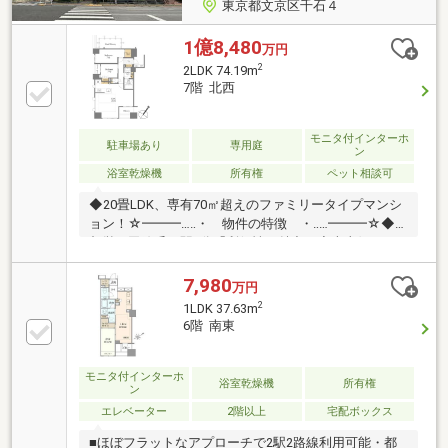
東京都文京区千石４
1億8,480
万円
2
2LDK 74.19m
7階 北西
モニタ付インターホ
駐車場あり
専用庭
ン
浴室乾燥機
所有権
ペット相談可
◆20畳LDK、専有70㎡超えのファミリータイプマンシ
ョン！☆━━━…‥・ 物件の特徴 ・‥…━━━☆◆
都営三田線千石駅3分「利便性が魅力」◆南東側バル
コニー×南西側サービススペース×西側ルーフバルコニ
ー 三方角部屋につき日当たり・開放感良好！◆将来
7,980
万円
的に3LDKに間仕切り可能！◆室内は大変綺麗にお使い
2
1LDK 37.63m
です！◆高層階につき見晴らし良好！◆ペット飼育可
6階 南東
能(管理規約により制限あり)◆文京区立明化小学校ま
で約5分(350m)◆文京区立第十中学校まで約7分(450
ｍ)♪物件の詳細はADCAST駒込支店迄【０１２０－９
モニタ付インターホ
浴室乾燥機
所有権
ン
１７－１９７】♪☆━━━…‥・ ━☆━ ・‥…━
エレベーター
2階以上
宅配ボックス
■ほぼフラットなアプローチで2駅2路線利用可能・都