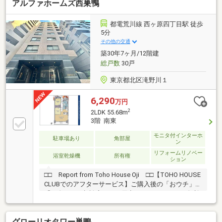
アルファホームズ西巣鴨
都電荒川線 西ヶ原四丁目駅 徒歩
5分
その他の交通
築30年7ヶ月/12階建
総戸数
30戸
東京都北区滝野川１
6,290
万円
2
2LDK 55.68m
3階 南東
モニタ付インターホ
駐車場あり
角部屋
ン
リフォームリノベー
浴室乾燥機
所有権
ション
□□ Report from Toho House Oji □□【TOHO HOUSE
CLUBでのアフターサービス】ご購入後の「おウチ」と
「お金」のご相談窓口をご用意しております！・金利
上昇時のリスクヘッジ、借換え相談、繰上返済のタイ
ミング、各種保険の見直し・・・etc・おウチの設備保
グローリオタワー巣鴨
証や定期点検、駆け付けサービス・・・etc購入前のタ