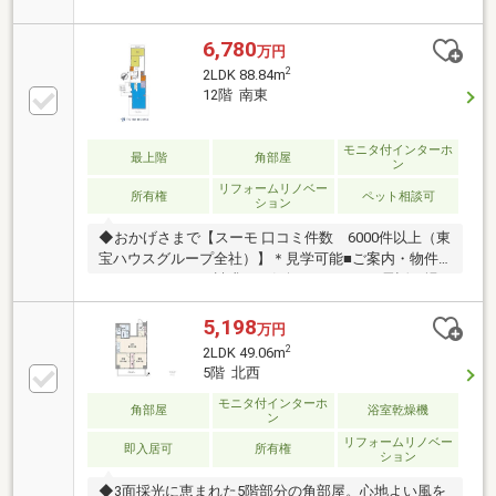
即入居可能！■ご見学は随時受付中ですので、お気軽
にお申し付け下さい！【東宝ハウス練馬にご相談くだ
さい！】・生涯にわたるアフターサポート「東宝ハウ
6,780
万円
スNEXT」。購入後も、税務や法務・保険の最適化・
2
2LDK 88.84m
借換等のご提案が可能です。・数ある提携銀行から最
12階 南東
適な住宅ローンのご提案を。20以上の提携した金融機
関からお客様の要望に沿った住宅ローンをご紹介しま
す。物件の詳細について、ご見学希望のお客様は下記
モニタ付インターホ
最上階
角部屋
ン
番号までお気軽にご連絡下さい。お問い合わせ専用フ
リフォームリノベー
リーダイヤル ：０１２０－０６３－００２
所有権
ペット相談可
ション
◆おかげさまで【スーモ 口コミ件数 6000件以上（東
宝ハウスグループ全社）】＊見学可能■ご案内・物件
パンフレットのご請求はお気軽にどうぞ※お電話の場
合：TEL:0120-104-795(通話無料)※メールの場合：【資
料請求】又は【見学予約】ボタンをクリックでお問い
5,198
万円
合わせください。■頭金０円からのご購入可能です■ ～
2
2LDK 49.06m
東宝ハウス【ＦＤ:0120-104-795】
5階 北西
モニタ付インターホ
角部屋
浴室乾燥機
ン
リフォームリノベー
即入居可
所有権
ション
◆3面採光に恵まれた5階部分の角部屋。心地よい風を