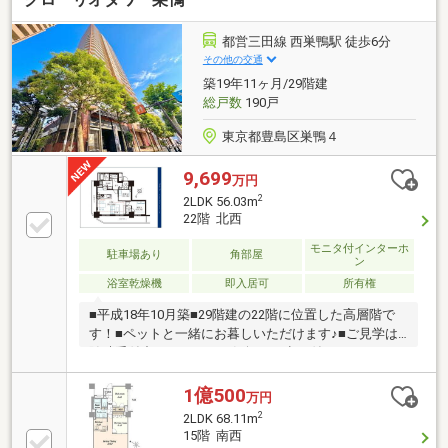
イミングは勿論、購入後のご不安につきましてもご相
談可能です！まずはお気軽に現地をご覧下さいませ。
都営三田線 西巣鴨駅 徒歩6分
物件の詳細について、ご見学希望のお客様は下記番号
その他の交通
までお気軽にご連絡下さい。お問い合わせ専用フリー
築19年11ヶ月/29階建
ダイヤル ： ０１２０－６６１－０４０
総戸数
190戸
東京都豊島区巣鴨４
9,699
万円
2
2LDK 56.03m
22階 北西
モニタ付インターホ
駐車場あり
角部屋
ン
浴室乾燥機
即入居可
所有権
■平成18年10月築■29階建の22階に位置した高層階で
す！■ペットと一緒にお暮しいただけます♪■ご見学は
随時受付中ですので、お気軽にお申し付け下さい！
【東宝ハウス練馬にご相談ください！】・生涯にわた
るアフターサポート「東宝ハウスNEXT」。購入後
1億500
万円
も、税務や法務・保険の最適化・借換等のご提案が可
2
2LDK 68.11m
能です。・数ある提携銀行から最適な住宅ローンのご
15階 南西
提案を。20以上の提携した金融機関からお客様の要望