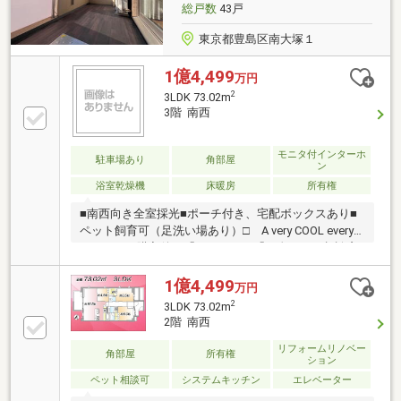
総戸数
43戸
東京都豊島区南大塚１
1億4,499
万円
2
3LDK 73.02m
3階 南西
モニタ付インターホ
駐車場あり
角部屋
ン
浴室乾燥機
床暖房
所有権
■南西向き全室採光■ポーチ付き、宅配ボックスあり■
ペット飼育可（足洗い場あり）□ A very COOL every
LIFE ! □ご購入後の「おウチ」と「お金」のご相談窓
口をご用意しております！・金利上昇時のリスクヘッ
ジ、借換え相談、繰上返済のタイミング、各種保険の
1億4,499
万円
見直し・・・etc・おウチの設備保証や定期点検、駆け
2
3LDK 73.02m
付けサービス・・・etcまずはお気軽に現地をご覧下さ
2階 南西
いませ。物件の詳細について、ご見学希望のお客様は
下記番号までお気軽にご連絡下さい。お問い合わせ専
リフォームリノベー
角部屋
所有権
ション
用フリーダイヤル ： ０１２０－０６８－１０１
ペット相談可
システムキッチン
エレベーター