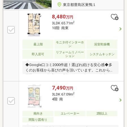
東京都豊島区巣鴨１
8,480
万円
2
3LDK 65.71m
10階 南東
モニタ付インターホ
最上階
浴室乾燥機
ン
リフォームリノベー
即入居可
システムキッチン
ション
◆Google口コミ2000件超！選ばれ続ける安心感◆多
くのお客様から喜びの声を頂いています。これからも
満足されるご提案で、素敵な住まい探しをお約束しま
す。◆購入はゴールではなく幸せな未来へのスタート
◆住み始めてからの不安や悩みも、TOHO HOUSE
7,490
万円
CLUBが将来サポート。お客様一人ひとりの安心を守る
2
3LDK 67.09m
ため、いつもずっと人生に寄り添い、豊かな未来を支
4階 南
え続けます。◆ローン相談大歓迎！頭金0円からの購
入も可能◆将来のライフイベントを見据え、無理のな
い資金計画をプロがアドバイス。お問合せは【資料請
南向き
エレベーター
2階以上
求】又は【フリーダイヤル】へお気軽にお問い合わせ
間取り図有り
ください。