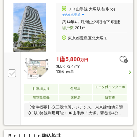
イミングは勿論、購入後のご不安につきましてもご相
談可能です！まずはお気軽に現地をご覧下さいませ。
ＪＲ山手線 大塚駅 徒歩5分
物件の詳細について、ご見学希望のお客様は下記番号
その他の交通
までお気軽にご連絡下さい。お問い合わせ専用フリー
築14年4ヶ月/地上23階地下1階建
ダイヤル ： ０１２０－８９－１０４０
総戸数
201戸
東京都豊島区北大塚１
1億5,800
万円
2
3LDK 72.47m
13階 南東
モニタ付インターホ
駐車場あり
角部屋
ン
浴室乾燥機
床暖房
所有権
【物件概要】◇三菱地所レジデンス、東京建物他分譲
◇3駅3路線利用可能・JR山手線「大塚」駅徒歩4分・
JR山手線「巣鴨」駅徒歩9分・都営三田線「巣鴨」駅
徒歩8分・都電荒川線「大塚駅前」駅徒歩3分◇専有面
積：72.47m2・3LDK◇13階部分の南東・南西角住戸◇
Ｂｒｉｌｌｉａ駒込染井
免震構造◇三菱地所コミュニティによる日勤管理◇24