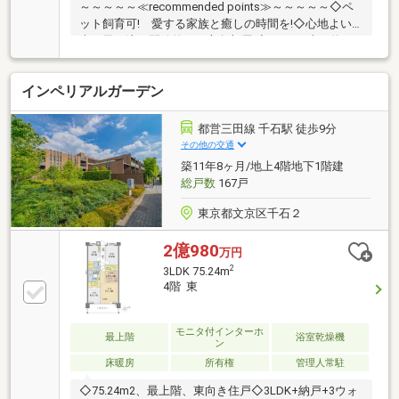
～～～～～≪recommended points≫～～～～～◇ペ
ット飼育可! 愛する家族と癒しの時間を!◇心地よい
光と風が注ぐ開放的な三方角部屋!◇73.02平米・約
16.5帖×南西向きリビング!◇安心安全の2015年築×住宅
ローン減税対象!◇山手線【大塚】11分/丸ノ内線【新
インペリアルガーデン
大塚】9分!～～～～～～～～～～～～～～～～～～～
～～～◆頭金0円から購入可!長期低金利50年ローン!◆
提携銀行多数、住宅ローンご相談下さい!◆車でまとめ
都営三田線 千石駅 徒歩9分
てご案内!自宅まで送迎も可!◆年中無休!即日対応させ
その他の交通
ていただきます!◆5000円QUOプレゼントキャンペー
築11年8ヶ月/地上4階地下1階建
ン♪◆フジテレビ等でCM放映♪
総戸数
167戸
東京都文京区千石２
2億980
万円
2
3LDK 75.24m
4階 東
モニタ付インターホ
最上階
浴室乾燥機
ン
床暖房
所有権
管理人常駐
◇75.24m2、最上階、東向き住戸◇3LDK+納戸+3ウォ