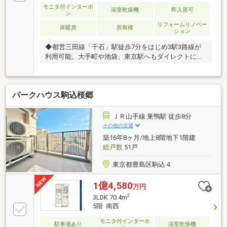
モニタ付インターホ
浴室乾燥機
即入居可
ン
リフォームリノベー
床暖房
所有権
ション
◆都営三田線「千石」駅徒歩7分をはじめ3駅3路線が
利用可能。大手町や池袋、東京駅へもダイレクトに繋
がり、オンオフ共に軽やかな都心ライフが叶います。
◆文京区立林町小学校へ徒歩2分、第十中学校へ徒歩3
分と、お子様の通学も安心の近さ。大切な家族との時
パークハウス駒込桜郷
間を守る、穏やかで教育環境に優れた立地です。◆大
切な家族の一員であるペットと一緒に暮らせる住ま
い。共用部にはペット足洗い場も完備されており、
ＪＲ山手線 巣鴨駅 徒歩8分
日々のお散歩帰りも快適に過ごせる工夫が光ります。
その他の交通
◆六義園や小石川植物園が徒歩圏内に点在する、四季
築16年8ヶ月/地上8階地下1階建
の彩り豊かなロケーション。都会の利便性を享受しな
総戸数
51戸
がら、自然の潤いを感じられる贅沢な住環境です。
東京都豊島区駒込４
1億4,580
万円
2
3LDK 70.4m
5階 南西
モニタ付インターホ
駐車場あり
浴室乾燥機