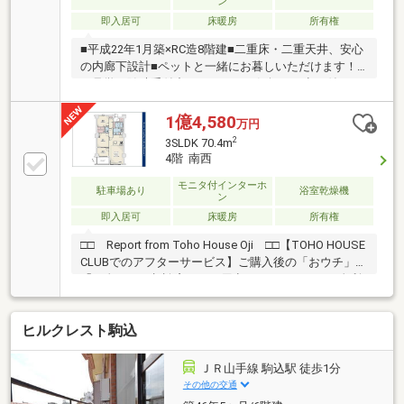
ン
即入居可
床暖房
所有権
■平成22年1月築×RC造8階建■二重床・二重天井、安心
の内廊下設計■ペットと一緒にお暮しいただけます！■
ご見学は随時受付中ですので、お気軽にお申し付け下
さい！【東宝ハウス練馬にご相談ください！】・生涯
にわたるアフターサポート「東宝ハウスNEXT」。購
1億4,580
万円
入後も、税務や法務・保険の最適化・借換等のご提案
2
3SLDK 70.4m
が可能です。・数ある提携銀行から最適な住宅ローン
4階 南西
のご提案を。20以上の提携した金融機関からお客様の
要望に沿った住宅ローンをご紹介します。物件の詳細
モニタ付インターホ
駐車場あり
浴室乾燥機
ン
について、ご見学希望のお客様は下記番号までお気軽
即入居可
床暖房
所有権
にご連絡下さい。お問い合わせ専用フリーダイヤル ：
０１２０－０６３－００２
□□ Report from Toho House Oji □□【TOHO HOUSE
CLUBでのアフターサービス】ご購入後の「おウチ」と
「お金」のご相談窓口をご用意しております！・金利
上昇時のリスクヘッジ、借換え相談、繰上返済のタイ
ミング、各種保険の見直し・・・etc・おウチの設備保
ヒルクレスト駒込
証や定期点検、駆け付けサービス・・・etc購入前のタ
イミングは勿論、購入後のご不安につきましてもご相
談可能です！まずはお気軽に現地をご覧下さいませ。
ＪＲ山手線 駒込駅 徒歩1分
物件の詳細について、ご見学希望のお客様は下記番号
その他の交通
までお気軽にご連絡下さい。お問い合わせ専用フリー