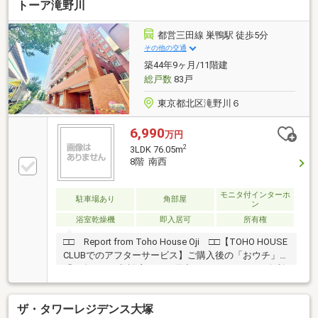
トーア滝野川
都営三田線 巣鴨駅 徒歩5分
その他の交通
築44年9ヶ月/11階建
総戸数
83戸
東京都北区滝野川６
6,990
万円
2
3LDK 76.05m
8階 南西
モニタ付インターホ
駐車場あり
角部屋
ン
浴室乾燥機
即入居可
所有権
□□ Report from Toho House Oji □□【TOHO HOUSE
CLUBでのアフターサービス】ご購入後の「おウチ」と
「お金」のご相談窓口をご用意しております！・金利
上昇時のリスクヘッジ、借換え相談、繰上返済のタイ
ミング、各種保険の見直し・・・etc・おウチの設備保
ザ・タワーレジデンス大塚
証や定期点検、駆け付けサービス・・・etc購入前のタ