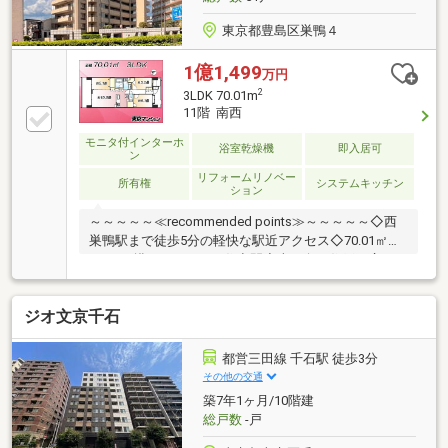
東京都豊島区巣鴨４
1億1,499
万円
2
3LDK 70.01m
11階 南西
モニタ付インターホ
浴室乾燥機
即入居可
ン
リフォームリノベー
所有権
システムキッチン
ション
～～～～～≪recommended points≫～～～～～◇西
巣鴨駅まで徒歩5分の軽快な駅近アクセス◇70.01㎡の
3LDKが描くゆとりある住空間◇南西向き住戸に広がる
明るい室内◇2WIC付きで充実した収納力を確保◇再開
発進む巣鴨エリアに住まう価値～～～～～～～～～～
ジオ文京千石
～～～～～～～～～～～～◆頭金0円から購入可!長期
低金利50年ローン!◆提携銀行多数、住宅ローンご相談
下さい!◆車でまとめてご案内!自宅まで送迎も可!◆年
都営三田線 千石駅 徒歩3分
中無休!即日対応させていただきます!◆5000円QUOプ
その他の交通
レゼントキャンペーン♪◆フジテレビ等でCM放映♪
築7年1ヶ月/10階建
総戸数
-戸