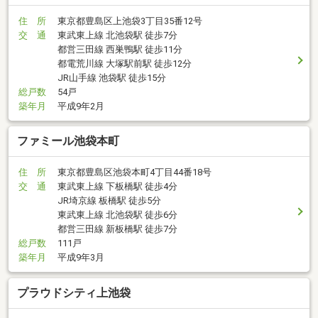
住 所
東京都豊島区上池袋3丁目35番12号
交 通
東武東上線 北池袋駅 徒歩7分
都営三田線 西巣鴨駅 徒歩11分
都電荒川線 大塚駅前駅 徒歩12分
JR山手線 池袋駅 徒歩15分
総戸数
54戸
築年月
平成9年2月
ファミール池袋本町
住 所
東京都豊島区池袋本町4丁目44番18号
交 通
東武東上線 下板橋駅 徒歩4分
JR埼京線 板橋駅 徒歩5分
東武東上線 北池袋駅 徒歩6分
都営三田線 新板橋駅 徒歩7分
総戸数
111戸
築年月
平成9年3月
プラウドシティ上池袋