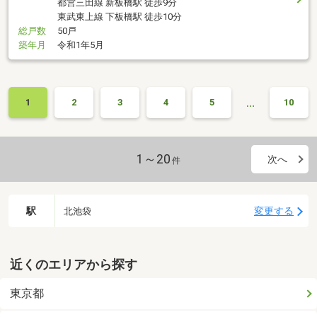
都営三田線 新板橋駅 徒歩9分
東武東上線 下板橋駅 徒歩10分
総戸数
50戸
築年月
令和1年5月
…
1
2
3
4
5
10
1～20
次へ
件
駅
変更する
北池袋
近くのエリアから探す
東京都