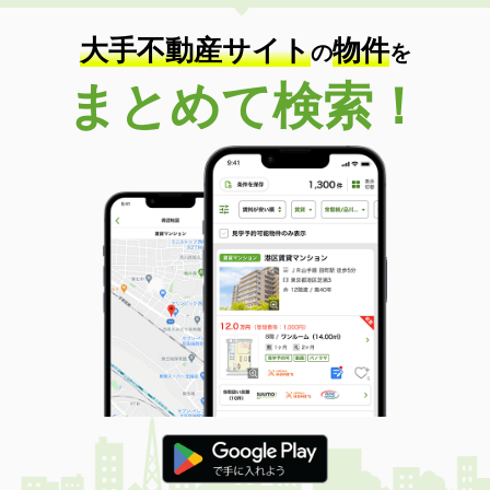
大手不動産サイト
物件
の
を
まとめて検索！