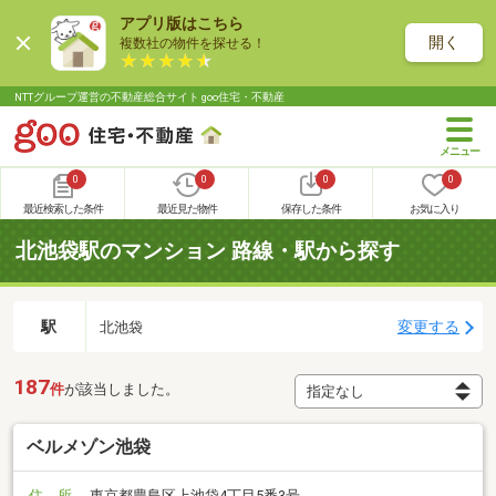
アプリ版はこちら
開く
複数社の物件を探せる！
NTTグループ運営の不動産総合サイト goo住宅・不動産
0
0
0
0
最近検索した条件
最近見た物件
保存した条件
お気に入り
北池袋駅のマンション 路線・駅から探す
駅
変更する
北池袋
187
件
が該当しました。
ベルメゾン池袋
住 所
東京都豊島区上池袋4丁目5番3号