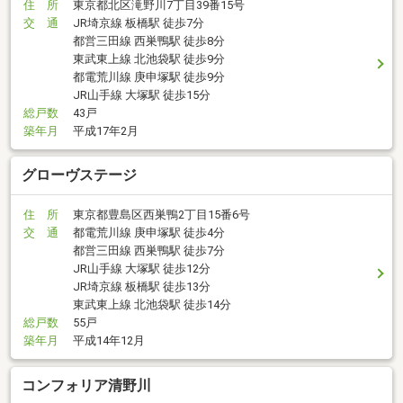
住 所
東京都北区滝野川7丁目39番15号
交 通
JR埼京線 板橋駅 徒歩7分
都営三田線 西巣鴨駅 徒歩8分
東武東上線 北池袋駅 徒歩9分
都電荒川線 庚申塚駅 徒歩9分
JR山手線 大塚駅 徒歩15分
総戸数
43戸
築年月
平成17年2月
グローヴステージ
住 所
東京都豊島区西巣鴨2丁目15番6号
交 通
都電荒川線 庚申塚駅 徒歩4分
都営三田線 西巣鴨駅 徒歩7分
JR山手線 大塚駅 徒歩12分
JR埼京線 板橋駅 徒歩13分
東武東上線 北池袋駅 徒歩14分
総戸数
55戸
築年月
平成14年12月
コンフォリア清野川