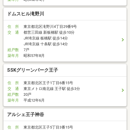
ドムスヒル滝野川
住 所
東京都北区滝野川4丁目29番9号
交 通
都営三田線 新板橋駅 徒歩10分
JR埼京線 板橋駅 徒歩14分
JR埼京線 十条駅 徒歩14分
総戸数
7戸
築年月
昭和57年8月
SSKグリーンパーク王子
住 所
東京都北区王子1丁目6番15号
交 通
東京メトロ南北線 王子駅 徒歩3分
総戸数
20戸
築年月
平成12年6月
アルシェ王子神谷
住 所
東京都北区王子5丁目3番15号