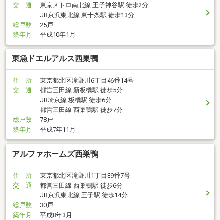
交 通
東京メトロ南北線 王子神谷駅 徒歩2分
JR京浜東北線 東十条駅 徒歩13分
総戸数
25戸
築年月
平成10年1月
東急ドエルアルス西巣鴨
住 所
東京都北区滝野川6丁目46番14号
交 通
都営三田線 新板橋駅 徒歩5分
JR埼京線 板橋駅 徒歩6分
都営三田線 西巣鴨駅 徒歩7分
総戸数
78戸
築年月
平成7年11月
アルファホームズ西巣鴨
住 所
東京都北区滝野川1丁目89番7号
交 通
都営三田線 西巣鴨駅 徒歩6分
JR京浜東北線 王子駅 徒歩14分
総戸数
30戸
築年月
平成8年3月