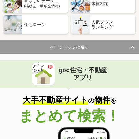
暮らしのデータ
家賃相場
(補助金・助成金情報)
人気タウン
住宅ローン
ランキング
ページトップに戻る
goo住宅・不動産
アプリ
大手不動産サイト
物件
の
を
まとめて検索！