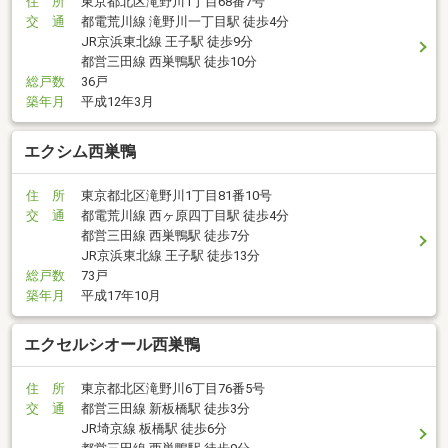
住 所
東京都北区滝野川1丁目68番7号
交 通
都電荒川線 滝野川一丁目駅 徒歩4分
JR京浜東北線 王子駅 徒歩9分
都営三田線 西巣鴨駅 徒歩10分
総戸数
36戸
築年月
平成12年3月
エクシム西巣鴨
住 所
東京都北区滝野川1丁目81番10号
交 通
都電荒川線 西ヶ原四丁目駅 徒歩4分
都営三田線 西巣鴨駅 徒歩7分
JR京浜東北線 王子駅 徒歩13分
総戸数
73戸
築年月
平成17年10月
エクセルシオール西巣鴨
住 所
東京都北区滝野川6丁目76番5号
交 通
都営三田線 新板橋駅 徒歩3分
JR埼京線 板橋駅 徒歩6分