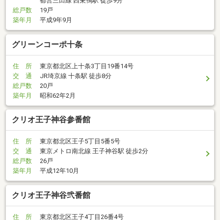
都営三田線 西巣鴨駅 徒歩9分
総戸数
19戸
築年月
平成9年9月
グリーンコーポ十条
住 所
東京都北区上十条3丁目19番14号
交 通
JR埼京線 十条駅 徒歩8分
総戸数
20戸
築年月
昭和62年2月
クリオ王子神谷参番館
住 所
東京都北区王子5丁目5番5号
交 通
東京メトロ南北線 王子神谷駅 徒歩2分
総戸数
26戸
築年月
平成12年10月
クリオ王子神谷弐番館
住 所
東京都北区王子4丁目26番4号