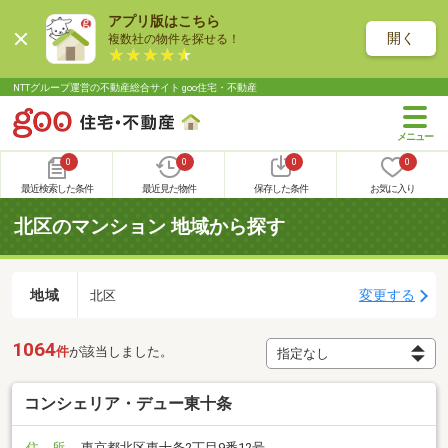
アプリ版はこちら
開く
複数社の物件を探せる！
NTTグループ運営の不動産総合サイト goo住宅・不動産
0
0
0
0
最近検索した条件
最近見た物件
保存した条件
お気に入り
北区のマンション 地域から探す
地域
変更する
北区
1064
件
が該当しました。
コンシェリア・デュー東十条
住 所
東京都北区東十条2丁目9番12号