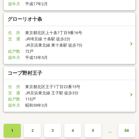
築年月
平成17年2月
グローリオ十条
住 所
東京都北区上十条1丁目9番16号
交 通
JR埼京線 十条駅 徒歩2分
JR京浜東北線 東十条駅 徒歩7分
総戸数
72戸
築年月
平成13年5月
コープ野村王子
住 所
東京都北区王子1丁目22番15号
交 通
JR京浜東北線 王子駅 徒歩3分
総戸数
115戸
築年月
昭和59年3月
…
1
2
3
4
5
54