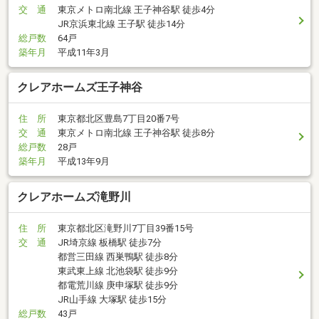
交 通
東京メトロ南北線 王子神谷駅 徒歩4分
JR京浜東北線 王子駅 徒歩14分
総戸数
64戸
築年月
平成11年3月
クレアホームズ王子神谷
住 所
東京都北区豊島7丁目20番7号
交 通
東京メトロ南北線 王子神谷駅 徒歩8分
総戸数
28戸
築年月
平成13年9月
クレアホームズ滝野川
住 所
東京都北区滝野川7丁目39番15号
交 通
JR埼京線 板橋駅 徒歩7分
都営三田線 西巣鴨駅 徒歩8分
東武東上線 北池袋駅 徒歩9分
都電荒川線 庚申塚駅 徒歩9分
JR山手線 大塚駅 徒歩15分
総戸数
43戸