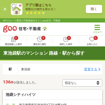
アプリ版はこちら
開く
複数社の物件を探せる！
NTTグループ運営の不動産総合サイト goo住宅・不動産
0
0
0
0
最近検索した条件
最近見た物件
保存した条件
お気に入り
東池袋駅のマンション 路線・駅から探す
駅
変更する
東池袋
136
件
が該当しました。
池袋シティハイツ
住 所
東京都豊島区南池袋3丁目18番34号