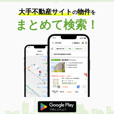
大手不動産サイト
物件
の
を
まとめて検索！