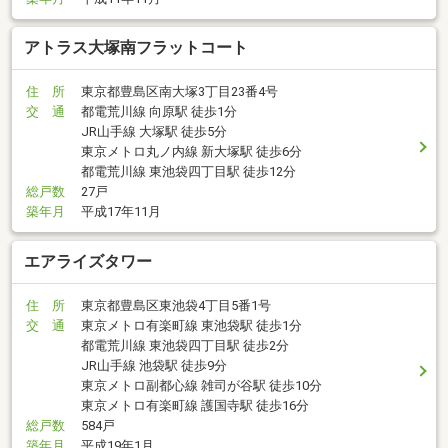
アトラス大塚南フラットコート
住 所
東京都豊島区南大塚3丁目23番4号
交 通
都電荒川線 向原駅 徒歩1分
JR山手線 大塚駅 徒歩5分
東京メトロ丸ノ内線 新大塚駅 徒歩6分
都電荒川線 東池袋四丁目駅 徒歩12分
総戸数
27戸
築年月
平成17年11月
エアライズタワー
住 所
東京都豊島区東池袋4丁目5番1号
交 通
東京メトロ有楽町線 東池袋駅 徒歩1分
都電荒川線 東池袋四丁目駅 徒歩2分
JR山手線 池袋駅 徒歩9分
東京メトロ副都心線 雑司が谷駅 徒歩10分
東京メトロ有楽町線 護国寺駅 徒歩16分
総戸数
584戸
築年月
平成19年1月