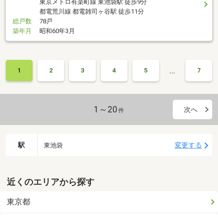
東京メトロ有楽町線 東池袋駅 徒歩9分
都電荒川線 都電雑司ヶ谷駅 徒歩11分
総戸数
78戸
築年月
昭和60年3月
…
1
2
3
4
5
7
1～20
次へ
件
駅
変更する
東池袋
近くのエリアから探す
東京都