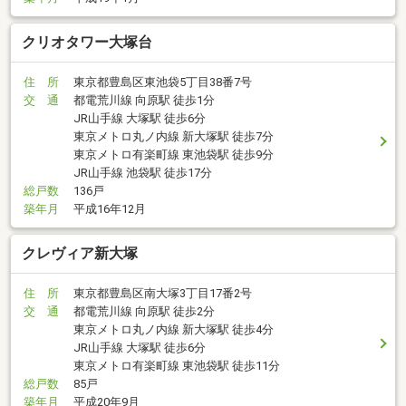
クリオタワー大塚台
住 所
東京都豊島区東池袋5丁目38番7号
交 通
都電荒川線 向原駅 徒歩1分
JR山手線 大塚駅 徒歩6分
東京メトロ丸ノ内線 新大塚駅 徒歩7分
東京メトロ有楽町線 東池袋駅 徒歩9分
JR山手線 池袋駅 徒歩17分
総戸数
136戸
築年月
平成16年12月
クレヴィア新大塚
住 所
東京都豊島区南大塚3丁目17番2号
交 通
都電荒川線 向原駅 徒歩2分
東京メトロ丸ノ内線 新大塚駅 徒歩4分
JR山手線 大塚駅 徒歩6分
東京メトロ有楽町線 東池袋駅 徒歩11分
総戸数
85戸
築年月
平成20年9月