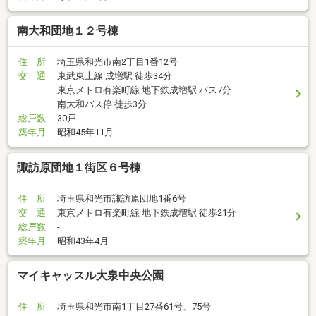
南大和団地１２号棟
住 所
埼玉県和光市南2丁目1番12号
交 通
東武東上線 成増駅 徒歩34分
東京メトロ有楽町線 地下鉄成増駅 バス7分
南大和バス停 徒歩3分
総戸数
30戸
築年月
昭和45年11月
諏訪原団地１街区６号棟
住 所
埼玉県和光市諏訪原団地1番6号
交 通
東京メトロ有楽町線 地下鉄成増駅 徒歩21分
総戸数
-
築年月
昭和43年4月
マイキャッスル大泉中央公園
住 所
埼玉県和光市南1丁目27番61号、75号