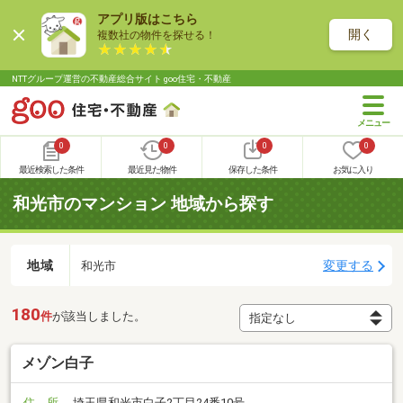
アプリ版はこちら
開く
複数社の物件を探せる！
NTTグループ運営の不動産総合サイト goo住宅・不動産
0
0
0
0
最近検索した条件
最近見た物件
保存した条件
お気に入り
和光市のマンション 地域から探す
地域
変更する
和光市
180
件
が該当しました。
メゾン白子
住 所
埼玉県和光市白子2丁目24番10号