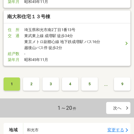
築年月
昭和45年11月
南大和住宅１３号棟
住 所
埼玉県和光市南2丁目1番13号
交 通
東武東上線 成増駅 徒歩34分
東京メトロ副都心線 地下鉄成増駅 バス16分
越後山バス停 徒歩2分
総戸数
-
築年月
昭和45年11月
…
1
2
3
4
5
9
1～20
次へ
件
地域
変更する
和光市