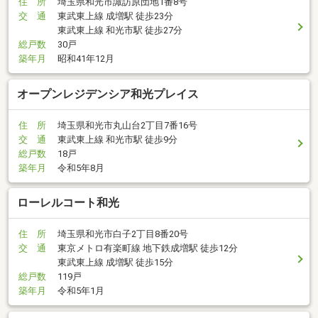
住 所
埼玉県和光市諏訪原団地1番8号
交 通
東武東上線 成増駅 徒歩23分
東武東上線 和光市駅 徒歩27分
総戸数
30戸
築年月
昭和41年12月
オープンレジデンシア和光プレイス
住 所
埼玉県和光市丸山台2丁目7番16号
交 通
東武東上線 和光市駅 徒歩9分
総戸数
18戸
築年月
令和5年8月
ローレルコート和光
住 所
埼玉県和光市白子2丁目8番20号
交 通
東京メトロ有楽町線 地下鉄成増駅 徒歩12分
東武東上線 成増駅 徒歩15分
総戸数
119戸
築年月
令和5年1月