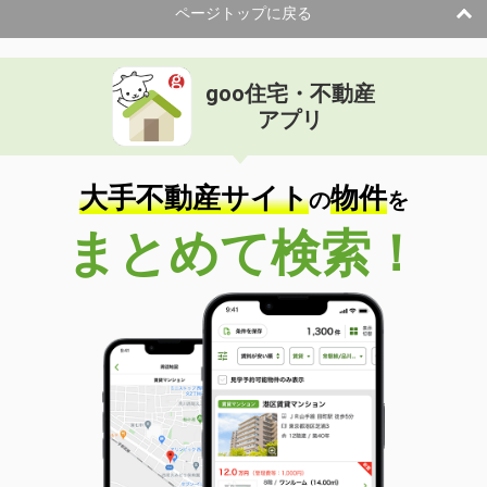
ページトップに戻る
goo住宅・不動産
アプリ
大手不動産サイト
物件
の
を
まとめて検索！