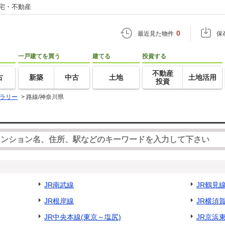
住宅・不動産
0
最近見た物件
保
一戸建てを買う
建てる
投資する
不動産
古
新築
中古
土地
土地活用
投資
ラリー
>
路線/神奈川県
JR南武線
JR鶴見
JR根岸線
JR横須
JR中央本線(東京～塩尻)
JR京浜