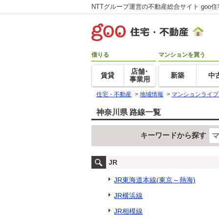
NTTグループ運営の不動産総合サイト goo
借りる
マンションを買う
店舗･
賃貸
新築
中
事業用
住宅・不動産
>
地域情報
>
マンションライブ
神奈川県 路線一覧
キーワードから探す
JR
JR東海道本線(東京～熱海)
JR横浜線
JR相模線