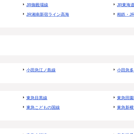
JR御殿場線
JR東海
JR湘南新宿ライン高海
相鉄・J
小田急江ノ島線
小田急多
東急目黒線
東急田園
東急こどもの国線
東急新横