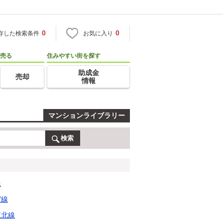
0
0
存した検索条件
お気に入り
売る
住みやすい街を探す
助成金
売却
情報
マンションライブラリー
検索
線
賀線
東北線