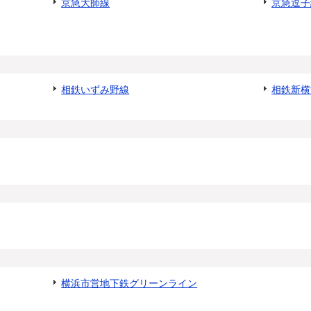
京急大師線
京急逗子
相鉄いずみ野線
相鉄新横
横浜市営地下鉄グリーンライン