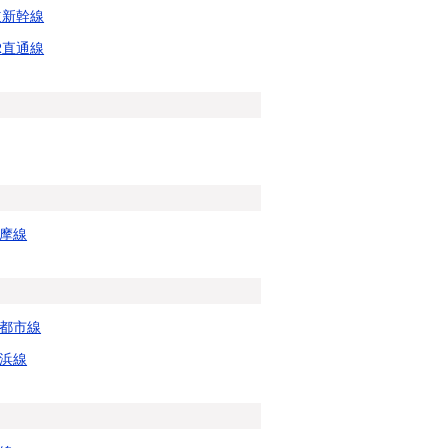
道新幹線
R直通線
摩線
都市線
浜線