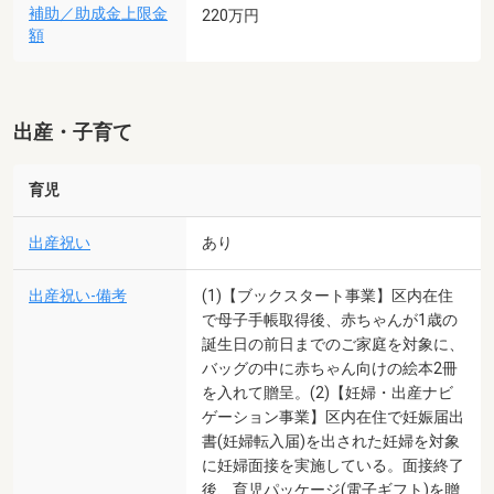
補助／助成金上限金
220万円
額
出産・子育て
育児
出産祝い
あり
出産祝い-備考
(1)【ブックスタート事業】区内在住
で母子手帳取得後、赤ちゃんが1歳の
誕生日の前日までのご家庭を対象に、
バッグの中に赤ちゃん向けの絵本2冊
を入れて贈呈。(2)【妊婦・出産ナビ
ゲーション事業】区内在住で妊娠届出
書(妊婦転入届)を出された妊婦を対象
に妊婦面接を実施している。面接終了
後、育児パッケージ(電子ギフト)を贈