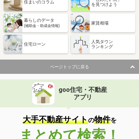
住まいのコラム
を見つけよう
暮らしのデータ
家賃相場
(補助金・助成金情報)
人気タウン
住宅ローン
ランキング
ページトップに戻る
goo住宅・不動産
アプリ
大手不動産サイト
物件
の
を
まとめて検索！