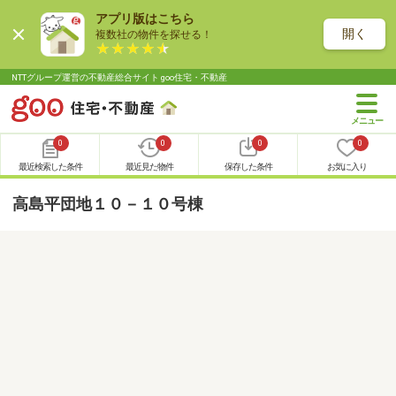
アプリ版はこちら
開く
複数社の物件を探せる！
NTTグループ運営の不動産総合サイト goo住宅・不動産
0
0
0
0
最近検索した条件
最近見た物件
保存した条件
お気に入り
高島平団地１０－１０号棟