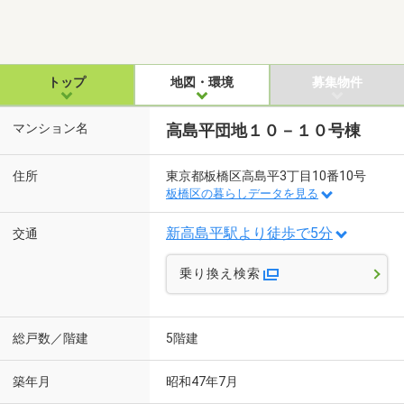
トップ
地図・環境
募集物件
マンション名
高島平団地１０－１０号棟
住所
東京都板橋区高島平3丁目10番10号
板橋区の暮らしデータを見る
新高島平駅より徒歩で5分
交通
乗り換え検索
総戸数／階建
5階建
築年月
昭和47年7月