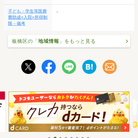
子ども・学生等医療
-
費助成<入院>所得制
限－備考
板橋区の「
地域情報
」をもっと見る