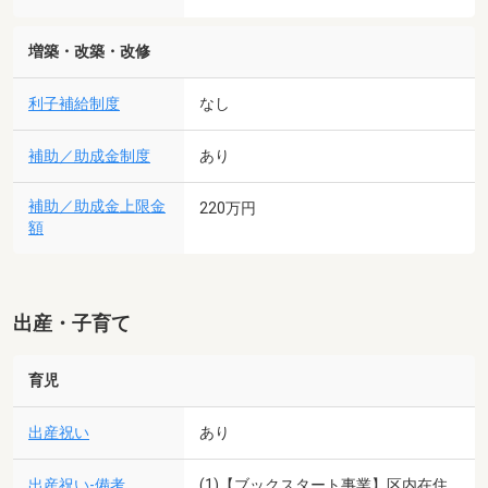
増築・改築・改修
利子補給制度
なし
補助／助成金制度
あり
補助／助成金上限金
220万円
額
出産・子育て
育児
出産祝い
あり
出産祝い-備考
(1)【ブックスタート事業】区内在住