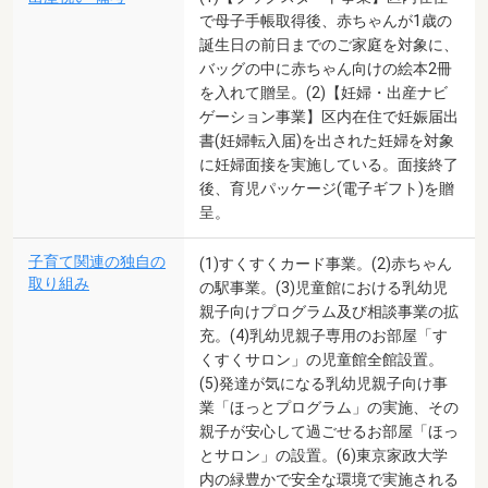
で母子手帳取得後、赤ちゃんが1歳の
誕生日の前日までのご家庭を対象に、
バッグの中に赤ちゃん向けの絵本2冊
を入れて贈呈。(2)【妊婦・出産ナビ
ゲーション事業】区内在住で妊娠届出
書(妊婦転入届)を出された妊婦を対象
に妊婦面接を実施している。面接終了
後、育児パッケージ(電子ギフト)を贈
呈。
子育て関連の独自の
(1)すくすくカード事業。(2)赤ちゃん
取り組み
の駅事業。(3)児童館における乳幼児
親子向けプログラム及び相談事業の拡
充。(4)乳幼児親子専用のお部屋「す
くすくサロン」の児童館全館設置。
(5)発達が気になる乳幼児親子向け事
業「ほっとプログラム」の実施、その
親子が安心して過ごせるお部屋「ほっ
とサロン」の設置。(6)東京家政大学
内の緑豊かで安全な環境で実施される