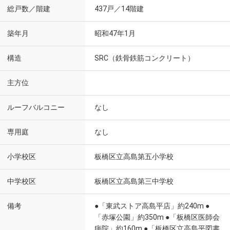
総戸数／階建
437戸／14階建
築年月
昭和47年1月
構造
SRC（鉄骨鉄筋コンクリート）
主方位
ルーフバルコニー
なし
専用庭
なし
小学校区
板橋区立高島第五小学校
中学校区
板橋区立高島第三中学校
備考
●「東武ストア高島平店」約240m ●
「赤塚公園」約350m ●「板橋区医師会
病院」約160m ●「板橋区立高島平図書