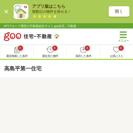
アプリ版はこちら
開く
複数社の物件を探せる！
NTTグループ運営の不動産総合サイト goo住宅・不動産
0
0
0
0
最近検索した条件
最近見た物件
保存した条件
お気に入り
高島平第一住宅