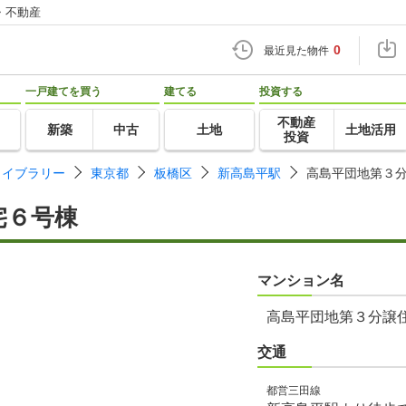
・不動産
0
最近見た物件
一戸建てを買う
建てる
投資する
不動産
新築
中古
土地
土地活用
投資
ライブラリー
東京都
板橋区
新高島平駅
高島平団地第３
宅６号棟
マンション名
高島平団地第３分譲
交通
都営三田線