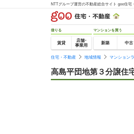
NTTグループ運営の不動産総合サイト goo住宅
借りる
マンションを買う
店舗･
賃貸
新築
中古
事業用
住宅・不動産
地域情報
マンション
高島平団地第３分譲住