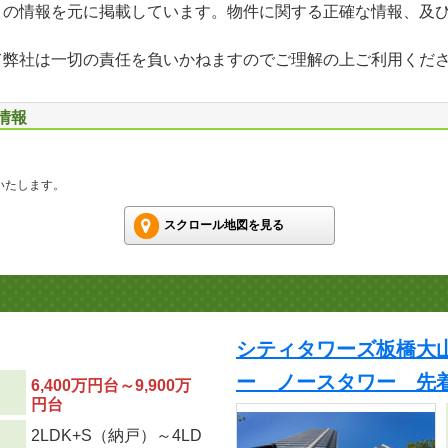
」の情報を元に掲載しています。物件に関する正確な情報、及
て弊社は一切の責任を負いかねますのでご理解の上ご利用くだ
情報
いたします。
スクロール地図を見る
シティタワーズ板橋大
ー ノースタワー 先
6,400万円台～9,900万
円台
2LDK+S（納戸）～4LD
り