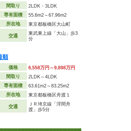
間取り
2LDK・3LDK
専有面積
55.6m
2
～67.96m
2
所在地
東京都板橋区大山町
東武東上線「大山」歩3
交通
分
着順
価格
6,558万円～9,898万円
間取り
2LDK～4LDK
専有面積
63.61m
2
～83.25m
2
所在地
東京都板橋区舟渡１
ＪＲ埼京線「浮間舟
交通
渡」歩5分