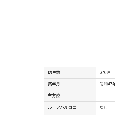
総戸数
676戸
築年月
昭和47
主方位
ルーフバルコニー
なし