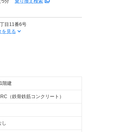
で5分
乗り換え検索
丁目11番6号
タを見る
11階建
SRC（鉄骨鉄筋コンクリート）
なし