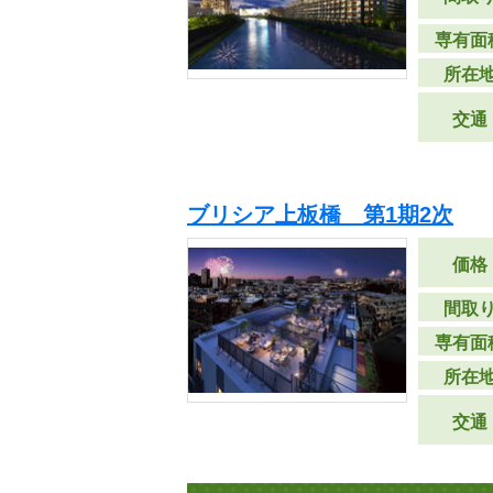
専有面
所在
交通
ブリシア上板橋 第1期2次
価格
間取
専有面
所在
交通