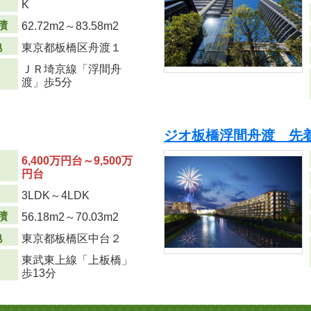
K
積
62.72m
2
～83.58m
2
地
東京都板橋区舟渡１
ＪＲ埼京線「浮間舟
渡」歩5分
ジオ板橋浮間舟渡 先
6,400万円台～9,500万
円台
り
3LDK～4LDK
積
56.18m
2
～70.03m
2
地
東京都板橋区中台２
東武東上線「上板橋」
歩13分