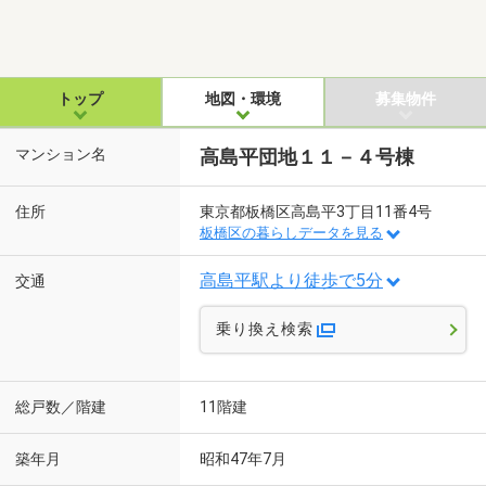
トップ
地図・環境
募集物件
マンション名
高島平団地１１－４号棟
住所
東京都板橋区高島平3丁目11番4号
板橋区の暮らしデータを見る
高島平駅より徒歩で5分
交通
乗り換え検索
総戸数／階建
11階建
築年月
昭和47年7月