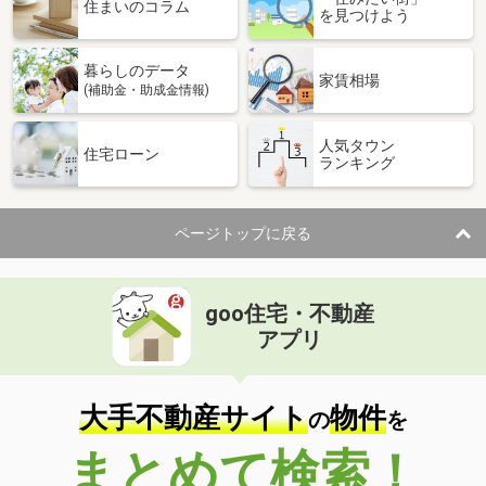
住まいのコラム
を見つけよう
暮らしのデータ
家賃相場
(補助金・助成金情報)
人気タウン
住宅ローン
ランキング
ページトップに戻る
goo住宅・不動産
アプリ
大手不動産サイト
物件
の
を
まとめて検索！