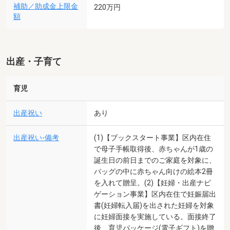
補助／助成金上限金
220万円
額
出産・子育て
育児
出産祝い
あり
出産祝い-備考
(1)【ブックスタート事業】区内在住
で母子手帳取得後、赤ちゃんが1歳の
誕生日の前日までのご家庭を対象に、
バッグの中に赤ちゃん向けの絵本2冊
を入れて贈呈。(2)【妊婦・出産ナビ
ゲーション事業】区内在住で妊娠届出
書(妊婦転入届)を出された妊婦を対象
に妊婦面接を実施している。面接終了
後、育児パッケージ(電子ギフト)を贈