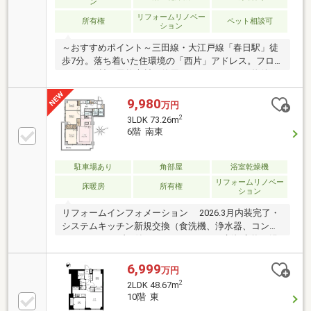
ン
リフォームリノベー
所有権
ペット相談可
ション
～おすすめポイント～三田線・大江戸線「春日駅」徒
歩7分。落ち着いた住環境の「西片」アドレス。フロ
ーリング材に天然木材を使用しております。～物件ス
ペック～◆都営三田線・大江戸線「春日」駅 徒歩7分
◆丸ノ内線・南北線「後楽園」駅 徒歩10分◆2LDK 専
9,980
万円
有面積48.67㎡◆ペット飼育可(併せて2匹まで)◆2018
2
3LDK 73.26m
年大規模修繕工事実施済◆2026年8月上旬リノベーシ
6階 南東
ョン実施済み◆給排水管・システムキッチン・浴室交
換◆宅配ボックス・エレベーター◆食洗機・浴室乾燥
機・追焚～当社の強み～◆頭金0円から購入可!長期低
駐車場あり
角部屋
浴室乾燥機
金利50年ローン◆提携銀行多数、住宅ローンご相談下
リフォームリノベー
床暖房
所有権
ション
さい◆車でまとめてご案内!自宅まで送
リフォームインフォメーション 2026.3月内装完了・
システムキッチン新規交換（食洗機、浄水器、コンベ
クションオーブン付き）・ユニットバス新規交換（浴
室乾燥機、追焚き、保温浴槽）・床暖房(LD)・建具新
規交換・エアコン新規設置（4台）・クロス、フロー
6,999
万円
リング張替え・洗面化粧台新規交換・トイレ新規交換
2
2LDK 48.67m
（温水洗浄機能付き）・防止パン新規交換・ルームク
10階 東
リーニング等