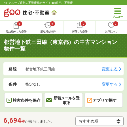
NTTグループ運営の不動産総合サイト goo住宅・不動産
1
0
0
0
最近検索した条件
最近見た物件
保存した条件
お気に入り
都営地下鉄三田線（東京都）の中古マンション
物件一覧
路線
変更する
都営地下鉄三田線
条件
変更する
指定なし
新着メールを受
検索条件を保存
アプリで探す
取る
6,694
件
が該当しました。