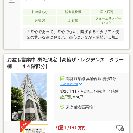
駐車場あり
浴室乾燥機
即入居可
リフォームリノベー
床暖房
所有権
ション
「都心であって、都心でない」隣接するイタリア大使
館の豊かな森に包まれ、都心にいながら喧騒とは無縁
の静寂が広がる唯一無二の住環境。◎5駅6路線利用
可。品川4分・東京駅8分のアクセス。◎2021年3月竣
工。三菱地所レジデンスが手掛ける高級分譲シリーズ
お盆も営業中♪弊社限定【高輪ザ・レジデンス タワー
「ザ・パークハウス」◎トリプルセキュリティ
◎SIC、納戸付設◎各階ゴミステーション◎ホテルラ
棟 ４４階部分】
イクな内廊下設計≪新規室内リフォーム実施
≫◎1LDK→2LDK 間取り変更◎トイレ新品交換◎天井
都営浅草線 高輪台駅 徒歩7分
カセット型エアコンカバー交換◎スイッチ・コンセン
その他の交通
ト交換◎LD一部 ダウンライト新設◎一部クロス張替え
築20年11ヶ月/地上47階地下1階建
◎ハウスクリーニング等
総戸数
574戸
東京都港区高輪１
7億1,980
万円