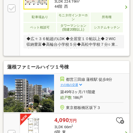
2
3LDK 224.19m
44階 西
モニタ付インターホ
駐車場あり
所有権
ン
タワーマンション
ペット相談可
システムキッチン
(階建20階以上)
◆広々３６帖超のLDK ◆全居室１０帖以上◆２WIC
収納豊富◆高輪台小学校５分◆高松中学校７分○ 東京
建物（株）他旧分譲○ 大成建設（株）施工○ 鉄筋コン
クリート造・地下1階地上47階建て○ 総戸数574戸、高
輪のシンボルマークタワー◯ペット飼育可◯ゴミス
蓮根ファミールハイツ１号棟
テーション各階完備◯宅配ボックスあり◯ホテルラ
イクなコンシェルジュサービスあり○ 充実の共用部分
（※一部有償） ・2階 オリエンタルス
都営三田線 蓮根駅 徒歩8分
パ ・2階 テラスビューサロン ・2階 マ
その他の交通
ッサージルーム ・24階 ビューラウン
築49年2ヶ月/11階建
ジ ・24階 茶室 ・25階 ゲストルーム
総戸数
186戸
東京都板橋区坂下３
4,090
万円
2
3LDK 66m
6階 東