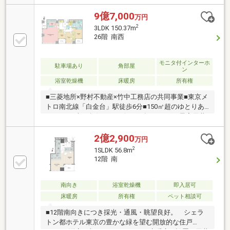
す。■LD・各洋室は天井高約2.7mの開放的な空間。■
全居室、キッチン、トイレ、洗面室、廊下に床暖房付
9億7,000
万円
き。■ウォークイン＆シューズインクローゼット、納
2
3LDK 150.37m
戸など収納豊富な間取り。■ディスポーザーや食器洗
26階 南西
乾燥機、浴室暖房乾燥機など室内設備充実。■4重のセ
キュリティ＆24時間有人管理体制(夜間警備員)。■プラ
イバシーに配慮された内廊下設計。■各居住フロアに
モニタ付インターホ
駐車場あり
角部屋
ン
24時間ゴミ出し可能なダストスペース有り。■ペット
浴室乾燥機
床暖房
所有権
飼育可(細則有り)。
■三菱地所×野村不動産×竹中工務店の共同事業■東京メ
トロ南北線「白金台」駅徒歩6分■150㎡超のゆとりあ
る3LDK、南西角住戸■リビングダイニングの最高天井
高2700ｍｍ■LDKからシェラトン都ホテル・八芳園の
緑を一望■晴れた日には富士山を望む開けた眺望■共用
2億2,900
万円
部にはパブリックラウンジ・プライベートラウンジが
2
1SLDK 56.8m
充実■マンション内には緑を満喫できる大庭園■プライ
12階 南
バシーが護られた個室として利用できる応接室有り■
英語対応が可能なコンシェルジュサービス
南向き
浴室乾燥機
即入居可
床暖房
所有権
ペット相談可
■12階南向きにつき採光・通風・眺望良好。 シェラ
トン都ホテル東京の豊かな緑を望む開放的な住戸