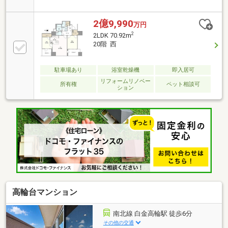
■LDK・洋室に加え、キッチンにも床暖房を設置。天井
カセットエアコンも備えた快適仕様■免震構造採用。
各居住フロアに24時間ゴミ出し可能なダストスペース
2億9,990
万円
あり■梁が少なく効率的な間取り。約7.1畳の洋室もゆ
2
2LDK 70.92m
とりある広さ■別邸のような2階ラウンジも魅力。セカ
20階 西
ンドハウス・投資用にも適したサイズ感■ホテル至近
で空港アクセスも良好。管理体制の安心感と日々の暮
らしやすさも兼ね備えています▽ご内覧空室の物件と
駐車場あり
浴室乾燥機
即入居可
なります。当社の諸費用企画は諸費用欄をご参照くだ
リフォームリノベー
所有権
ペット相談可
ション
さい（他社様物件を含みます）。
高輪台マンション
南北線 白金高輪駅 徒歩6分
その他の交通