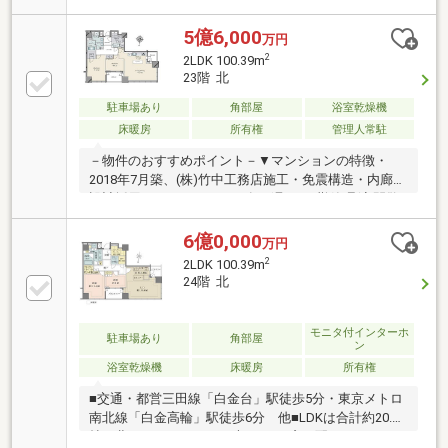
パークハウス」 2018年7月築、地上27階建・免震タ
ワーレジデンス。■ホテルライクなコンシェルジュサ
5億6,000
万円
ービスあり。■地上19階部分、全居室南向きの2LDK住
2
2LDK 100.39m
戸。陽当り・通風・眺望良好。■天井高約2700mm(全
23階 北
居室)。■ウォークイン＆シューズインクローゼット、
トランクルームなど、収納豊富。■床暖房(LD)や天井
駐車場あり
角部屋
浴室乾燥機
埋込エアコン(全居室)が備わり、快適な住空間。■食器
床暖房
所有権
管理人常駐
洗乾燥機やディスポーザー、浴室乾燥機など、充実の
－物件のおすすめポイント－▼マンションの特徴・
設備あり。
2018年7月築、(株)竹中工務店施工・免震構造・内廊下
設計採用・コンシェルジュ有・週7の日勤管理(夜間警
備員)・ペット飼育可(細則有)▼住戸の特徴・LDKは約
23.2帖・LDはハイサッシ・電動カーテン仕様・リビン
6億0,000
万円
グ・各洋室の最大天井高2.7m・SIC・WIC有▼設備・床
2
2LDK 100.39m
暖房(LDK・主寝室)・天井カセット型エアコン(LD・各
24階 北
洋室)・食洗機／ディスポーザー・乾燥機付1620サイ
ズ浴室・2ボウル洗面台■ ご希望の住まい探しをお手伝
いします ━━━━━・・・物件の詳細・ご相談はお気
モニタ付インターホ
駐車場あり
角部屋
ン
軽にお問い合わせください。
浴室乾燥機
床暖房
所有権
■交通・都営三田線「白金台」駅徒歩5分・東京メトロ
南北線「白金高輪」駅徒歩6分 他■LDKは合計約20.8
帖。北から西にかけて、大きなFIX窓が配されていま