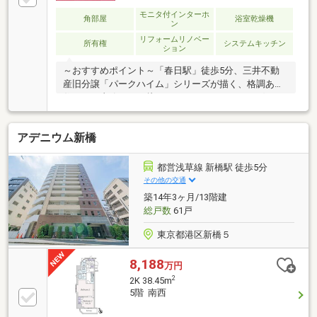
モニタ付インターホ
角部屋
浴室乾燥機
ン
リフォームリノベー
所有権
システムキッチン
ション
～おすすめポイント～「春日駅」徒歩5分、三井不動
産旧分譲「パークハイム」シリーズが描く、格調ある
住まい。由緒ある西片アドレスにふさわしい、穏やか
で上質な住環境です。～物件スペック～◆新耐震基準
適合◆住宅ローン減税対象※所得1000万円以下の場合
アデニウム新橋
◆都営三田線・大江戸線「春日」駅徒歩5分◆東京メ
トロ南北線「東大前」駅徒歩8分◆2LDK 専有面積
48.46㎡◆2022年4月内装リフォーム済◆エレベーター
都営浅草線 新橋駅 徒歩5分
◆ラクーア・東京ドームシティ 徒歩12分～当社の強
その他の交通
み～◆頭金0円から購入可!長期低金利50年ローン◆提
築14年3ヶ月/13階建
携銀行多数、住宅ローンご相談下さい◆車でまとめて
総戸数
61戸
ご案内!自宅まで送迎も可
東京都港区新橋５
8,188
万円
2
2K 38.45m
5階 南西