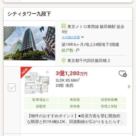
2LDK住戸！■廊下部には壁一面に物入れがあり収納充
実！■ホテルライクな内廊下仕様！三田駅2分の駅近な
シティタワー九段下
がら総戸数752戸の規模感とグレード感！■共用施設と
管理面も充実！【リノベーション内容】□2025年11月
実施□クロス全面貼り替え□ユニットバス新規交換□フ
東京メトロ東西線 飯田橋駅 徒歩
ローリング張り替え□システムキッチン新規交換□洗面
5分
台新規交換□トイレ新規交換□天井埋め込み式エアコン
その他の交通
新規交換□LD/廊下：一部エコカラット貼り□寝室：ア
築19年6ヶ月/地上24階地下2階建
クセントクロス等
総戸数
-戸
東京都千代田区飯田橋２
3億1,280
万円
2
3LDK 85.68m
20階 南西
駐車場あり
角部屋
浴室乾燥機
床暖房
所有権
管理人常駐
【物件のおすすめポイント】■皇居方面を望む開放的
な眺望と約19.6帖LDK、回遊動線が広がりをもたらす
住空間■パナソニック「L-CLASS」やTOTO最上位設備
を採用した設備仕様■2026年3月9日室内リフォーム実