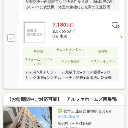
配管交換や内窓設置など快適性を追求 。2面採光の明
るいLDKに食洗機・浴室乾燥機など充実の先進設備 。
アフター保証付 。当日内見可能です。【TOHO
HOUSE CLUBでのアフターサービス】 ご購入
後の「おウチ」と「お金」のご相談窓口をご用意して
7,180
万円
おります！・金利上昇時のリスクヘッジ、借換え相
2
2LDK 55.68m
談、繰上返済のタイミング、各種保険の見直し・・・
8階 南東
etc・おウチの設備保証や定期点検、駆け付けサービ
ス・・・etcまずはお気軽に現地をご覧下さいませ。物
モニタ付インターホ
件の詳細について、ご見学希望のお客様は下記番号ま
角部屋
所有権
ン
でお気軽にご連絡下さい。お問い合わせ専用フリーダ
リフォームリノベー
イヤル ： ０１２０－０６８－１０１
ペット相談可
システムキッチン
ション
2026年9月末リフォーム完成予定●クロス張替●フロー
リング張替●システムキッチン交換●食器洗い乾燥機付
き●ガラスコンロにガラスパネル付き●洗面室交換(カ
ウンター高さ800mm)交換●浴室交換●換気暖房乾燥機
付き等
【お盆期間中ご対応可能】 アルファホームズ西巣鴨
都営三田線 西巣鴨駅 徒歩6分
その他の交通
築30年7ヶ月/12階建