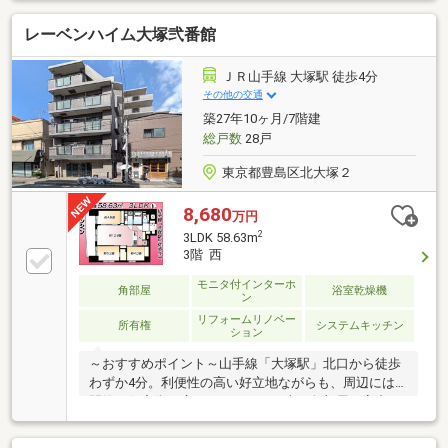
い！】・生涯にわたるアフターサポート「東宝ハウス
レーベンハイム大塚弐番館
NEXT」。購入後も、税務や法務・保険の最適化・借
換等のご提案が可能です。・数ある提携銀行から最適
な住宅ローンのご提案を。20以上の提携した金融機関
ＪＲ山手線 大塚駅 徒歩4分
からお客様の要望に沿った住宅ローンをご紹介しま
その他の交通
す。物件の詳細・ご見学希望のお客様は下記番号まで
築27年10ヶ月/7階建
お気軽にご連絡下さい。お問い合わせ専用フリーダイ
総戸数
28戸
ヤル ：０１２０－０６３－００２
東京都豊島区北大塚２
8,680
万円
2
3LDK 58.63m
3階 西
モニタ付インターホ
角部屋
浴室乾燥機
ン
リフォームリノベー
所有権
システムキッチン
ション
～おすすめポイント～山手線「大塚駅」北口から徒歩
わずか4分。利便性の高い好立地ながらも、周辺には
閑静な住宅街が広がっています。南西角部屋の室内
は、たっぷりの陽光が降り注ぐ明るく開放的な空間で
す。～物件スペック～◆1998年築・新耐震基準◆住宅