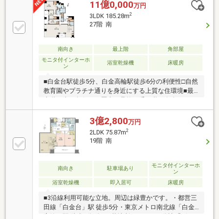
┏┓最上階プレミアムフロア
11億0,000
万円
┗□━━━━━━━━━━━━━━━□3LDK+WIC+SIC□
2
3LDK 185.28m
室内リフォーム実施(2025年10月下旬完了済) ・キッ
27階 南
チン交換 ・ユニットバス、浴室乾燥機、洗面化粧台
交換 ・建具交換、クロス貼替 ・シーリング交
換 ・フローリング張替 ・ハウスクリーニング
南向き
最上階
角部屋
モニタ付インターホ
浴室乾燥機
床暖房
ン
■白金台駅徒歩5分、白金高輪駅徒歩6分の利便性□自然
教育園やプラチナ通りを身近にする上質な住環境■最
上階・南西角住戸｜歴史と品格を受け継ぐ白金二丁
目、緑と静けさに包まれた住環境｜プラチナ通りや白
金アエルシティ、日常を彩る商業施設が生活圏｜北里
3億2,800
万円
大学病院や東京都庭園美術館、自然教育園を身近にす
2
2LDK 75.87m
るロケーション｜約40.8帖のLDKを中心に、185㎡超な
19階 南
らではのゆとりある住空間｜最上階・南西角住戸なら
ではの開放感と、四季や時間の移ろいを望む眺望｜三
菱地所レジデンス・野村不動産旧分譲、竹中工務店施
モニタ付インターホ
南向き
駐車場あり
ン
工｜白金の象徴となる邸宅で、上質な都心生活を叶え
浴室乾燥機
即入居可
床暖房
る一邸
■3沿線利用可能な立地。周辺は緑豊かです。・都営三
田線「白金台」駅 徒歩5分・東京メトロ南北線「白金
高輪」駅 徒歩6分 他■三菱地所レジデンス分譲「ザ・