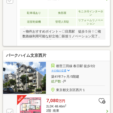
談下さい！☆物件のお問合せは〈0120-502-278〉☆
モニタ付インターホ
駐車場あり
角部屋
ン
リフォームリノベー
浴室乾燥機
管理人常駐
ション
～物件おすすめポイント～〇目黒駅 徒歩５分！〇複
数路線利用可能な好立地〇新規リノベーション完了物
件〇エアコン・家具付き！ 新生活をすぐにスタート
〇南西角部屋！陽当たり・通風良好〇食洗機・浴室乾
燥機付き！設備充実〇長期修繕計画有！管理体制良好
パークハイム文京西片
赤色の見学予約ボタンから最短２分で完了！お気軽に
お問合せください！
都営三田線 春日駅 徒歩5分
その他の交通
築41年7ヶ月/5階建
総戸数
-戸
東京都文京区西片１
7,080
万円
2
2LDK 48.46m
2階 南東