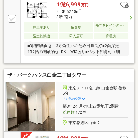
施。水回り・内装を一新し、設備更新と内装刷新を行
1億6,999
万円
った住戸■24時間有人管理とトリプルセキュリティを
2
2LDK 62.18m
備えた管理体制【周辺環境のおすすめポイント】■東
3階 南西
京メトロ東西線「飯田橋」駅徒歩5分、半蔵門線「九
モニタ付インターホ
段下」駅徒歩6分、JR総武線「水道橋」駅徒歩6分の3
駐車場あり
角部屋
ン
駅3路線利用可能な立地■アイガーデンテラスまで徒歩
浴室乾燥機
即入居可
床暖房
5分お気軽にお問い合わせください。
■3階南西向き、3方角住戸のため日照良好■2面採光
15.2帖の開放的なLDK、WICあり■ペット飼育可（細則
あり）■コンシェルジュサービス（※一部有償）、トリ
プルセキュリティシステム、24時間有人管理■5駅複数
路線利用可■リノベーション内容（2026年1月完了）：
ザ・パークハウス白金二丁目タワー
全居室クロス・フローリング張替え、建具・下足入交
換、設備交換（キッチン、UB、洗面台、トイレ、給湯
器、床暖房）◆◇◇◆◇◇◆◇◇◆ご内覧のご予
東京メトロ南北線 白金台駅 徒歩
約、内装リフォームの詳細やお引渡し時期等、物件に
5分
ついてお気軽にお問い合わせください。◎「見学予
その他の交通
約」or「資料請求」ボタンより◎お電話：0120-259-
築8年2ヶ月/地上27階地下2階建
422
総戸数
172戸
東京都港区白金２