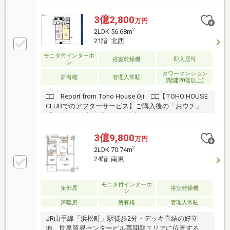
未入居住戸で、都心ならではの利便性と上質な暮らし
を叶えます。◎新築未入居×弊社売主物件◎18階・西
3億2,800
万円
向き住戸、東京タワービュー◎56.68㎡・使い勝手の良
2
2LDK 56.68m
い2LDK◎ホテルライクな内廊下設計◎コンシェルジュ
21階 北西
サービスなど充実の共用施設◎浜松町駅徒歩2分・大
モニタ付インターホ
門駅徒歩4分のマルチアクセス◎再開発が進む浜松町
浴室乾燥機
即入居可
ン
エリアのランドマークタワー
タワーマンション
所有権
管理人常駐
(階建20階以上)
□□ Report from Toho House Oji □□【TOHO HOUSE
CLUBでのアフターサービス】ご購入後の「おウチ」と
「お金」のご相談窓口をご用意しております！・金利
上昇時のリスクヘッジ、借換え相談、繰上返済のタイ
ミング、各種保険の見直し・・・etc・おウチの設備保
3億9,800
万円
証や定期点検、駆け付けサービス・・・etc購入前のタ
2
2LDK 70.74m
イミングは勿論、購入後のご不安につきましてもご相
24階 南東
談可能です！まずはお気軽に現地をご覧下さいませ。
物件の詳細について、ご見学希望のお客様は下記番号
までお気軽にご連絡下さい。お問い合わせ専用フリー
モニタ付インターホ
角部屋
浴室乾燥機
ン
ダイヤル ： ０１２０－６６１－０４０
床暖房
所有権
管理人常駐
JR山手線「浜松町」駅徒歩2分・デッキ直結の好立
地。世界貿易センタービル再開発エリアに位置する大