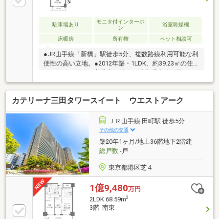
ターキッチン■WIC付きで収納充実
モニタ付インターホ
駐車場あり
浴室乾燥機
ン
床暖房
所有権
ペット相談可
●JR山手線「新橋」駅徒歩5分、複数路線利用可能な利
便性の高い立地。●2012年築・1LDK、約39.23㎡の住
戸です。●LDには床暖房を備え、浴室暖房乾燥機やウ
ォークインクローゼットなど快適な暮らしを支える設
備が充実。●オートロックや防犯カメラ、ノンタッチ
カテリーナ三田タワースイート ウエストアーク
キーシステムを採用し、セキュリティにも配慮されて
います。●24時間ゴミ出し可能、宅配ボックス、ペッ
ト飼育可（細則有）など共用設備も充実。●都心でア
ＪＲ山手線 田町駅 徒歩5分
クティブに暮らしたい方や、通勤・通学の利便性を重
その他の交通
視される方におすすめのマンションです。
築20年1ヶ月/地上36階地下2階建
総戸数
-戸
東京都港区芝４
1億9,480
万円
2
2LDK 68.59m
3階 南東