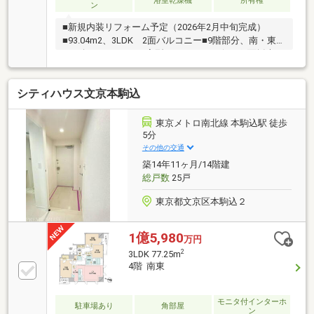
浴室乾燥機
所有権
ン
■新規内装リフォーム予定（2026年2月中旬完成）
■93.04m2、3LDK 2面バルコニー■9階部分、南・東向
き・角■カウンターL字型キッチン■リビング2面採光■2
ボウルの洗面台■各居室に開口部がある間取り■8.65m2
のトランクルーム付■藤和不動産株式会社旧分譲■総戸
シティハウス文京本駒込
数33戸■東京メトロ南北線・都営三田線「白金高輪」
駅 徒歩6分■東京メトロ南北線・都営三田線「白金
台」駅 徒歩10分■都営浅草線「高輪台」駅 徒歩11分
東京メトロ南北線 本駒込駅 徒歩
5分
その他の交通
築14年11ヶ月/14階建
総戸数
25戸
東京都文京区本駒込２
1億5,980
万円
2
3LDK 77.25m
4階 南東
モニタ付インターホ
駐車場あり
角部屋
ン