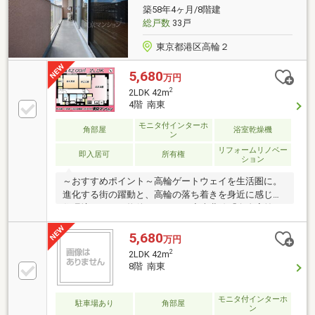
築58年4ヶ月/8階建
総戸数
33戸
東京都港区高輪２
5,680
万円
2
2LDK 42m
4階 南東
モニタ付インターホ
角部屋
浴室乾燥機
ン
リフォームリノベー
即入居可
所有権
ション
～おすすめポイント～高輪ゲートウェイを生活圏に。
進化する街の躍動と、高輪の落ち着きを身近に感じる
住環境です。～物件スペック～◆南北線「白金高輪」
駅 徒歩6分◆浅草線「泉岳寺」駅 徒歩8分◆浅草線
「高輪台」駅 徒歩13分◆専有面積42.00㎡・居室2部屋
5,680
万円
◆4階部分の東南角部屋(2面採光)◆リノベーション済
2
2LDK 42m
◆システムキッチン・浴室・給湯器交換◆エレベータ
8階 南東
ー・食洗機・浴室乾燥機・エアコン◆リンコス・ロー
ソン・ファミマ 徒歩7分～当社の強み～◆頭金0円から
モニタ付インターホ
購入可!長期低金利50年ローン◆提携銀行多数、住宅ロ
駐車場あり
角部屋
ン
ーンご相談下さい◆車でまとめてご案内!自宅まで送迎