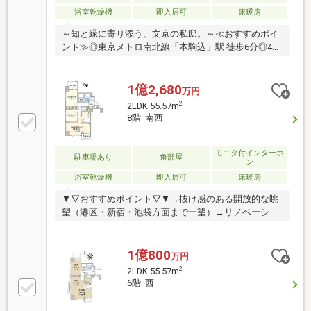
浴室乾燥機
即入居可
床暖房
～知と緑に寄り添う、文京の私邸。～≪おすすめポイ
ント≫◎東京メトロ南北線「本駒込」駅 徒歩6分◎4階
77.25㎡3LDK南東向き角住戸◎ドイツ製Mieleの食洗器
付き〈2026年6月内装リフォーム完成済〉◎フローリ
ング張替え◎給湯器交換◎浴室部分交換◎ガスコンロ
1億2,680
万円
交換◎レンジフード交換◎キッチン水栓交換◎洗面部
2
2LDK 55.57m
分交換◎クロス張替え◎タイル張替え◎ダウンライト
8階 南西
交換◎スイッチ・コンセント交換◎ハウスクリーニン
グ 等
モニタ付インターホ
駐車場あり
角部屋
ン
浴室乾燥機
即入居可
床暖房
▼▽おすすめポイント▽▼→抜け感のある開放的な眺
望（港区・新宿・池袋方面まで一望）→リノベーショ
ン済みにつき、新築同様の設備でお住まいいただけま
す→角住戸ならではの開放感で、すべての居室に窓を
確保していますお住まい探しは弊社にお任せください
1億800
万円
♪・個室で落ち着いた環境の中、何でもご相談いただ
2
2LDK 55.57m
けます・専用の資金計画シミュレーションを使用し、
6階 西
お客様に合わせた資金計画・ライフプランのご提案を
いたします・お住まいのお悩みがありましたらお気軽