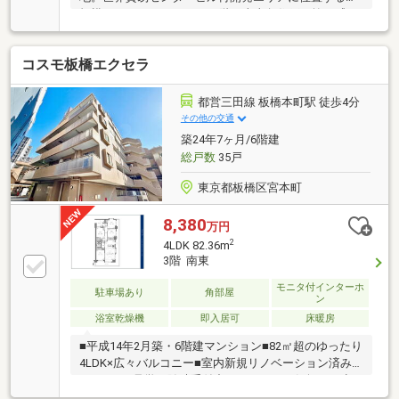
規模タワーレジデンスの24階・南東角住戸。抜け感あ
る眺望と、明るい室内が魅力です。専有面積70㎡超の
ゆとりある2LDKに加え、アイランドキッチンや充実し
コスモ板橋エクセラ
た収納計画もポイント。コワーキングスペースやラウ
ンジ、フィットネスなど共用施設も充実し、居住性と
資産性を兼ね備えた一邸です。セカンドハウス利用に
都営三田線 板橋本町駅 徒歩4分
つき、室内状態も非常に良好です。
その他の交通
築24年7ヶ月/6階建
総戸数
35戸
東京都板橋区宮本町
8,380
万円
2
4LDK 82.36m
3階 南東
モニタ付インターホ
駐車場あり
角部屋
ン
浴室乾燥機
即入居可
床暖房
■平成14年2月築・6階建マンション■82㎡超のゆったり
4LDK×広々バルコニー■室内新規リノベーション済み
です！■ご見学は随時受付中ですので、お気軽にお申
し付け下さい！【東宝ハウス練馬にご相談くださ