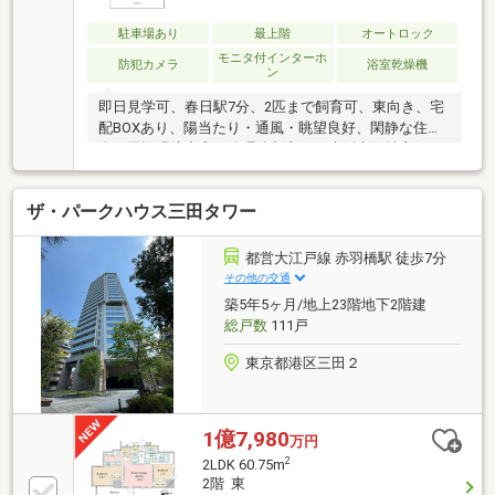
駐車場あり
最上階
オートロック
モニタ付インターホ
防犯カメラ
浴室乾燥機
ン
即日見学可、春日駅7分、2匹まで飼育可、東向き、宅
配BOXあり、陽当たり・通風・眺望良好、閑静な住宅
街、周辺環境充実、管理体制良好、生活利便性良好、
アフターサービス保証付
ザ・パークハウス三田タワー
都営大江戸線 赤羽橋駅 徒歩7分
その他の交通
築5年5ヶ月/地上23階地下2階建
総戸数
111戸
東京都港区三田２
1億7,980
万円
2
2LDK 60.75m
2階 東