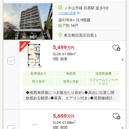
ーション済◆システムキッチン・浴室・給湯器交換◆
食洗機・浴室乾燥機・温水洗浄便座～当社の強み～◆
ＪＲ山手線 目黒駅 徒歩5分
頭金0円から購入可!長期低金利50年ローン◆提携銀行
その他の交通
多数、住宅ローンご相談下さい◆車でまとめてご案内!
築57年8ヶ月/9階建
自宅まで送迎も可
総戸数
54戸
東京都目黒区目黒１
5,499
万円
2
2LDK 61.88m
5階 南東
駐車場あり
角部屋
浴室乾燥機
リフォームリノベー
即入居可
管理人常駐
ション
◆南西角部屋につき陽当たり良好♪◆高台に位置し開
放感ある眺望♪◆家具、エアコン付き♪◆長期修繕計画
あり♪【株式会社リビングライフ】創業35年の信頼で
未公開情報多数のリビングライフがご紹介します。宅
建士×FP×住宅ローンアドバイザーの資格を併せ持つ
5,699
万円
『ライフ・エキスパート・プランナー』がお客様の老
2
2LDK 61.88m
後も見据えたライフプランを無料作成。お気軽にご相
6階 南西