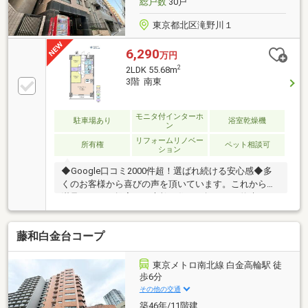
総戸数
30戸
東京都北区滝野川１
6,290
万円
2
2LDK 55.68m
3階 南東
モニタ付インターホ
駐車場あり
浴室乾燥機
ン
リフォームリノベー
所有権
ペット相談可
ション
◆Google口コミ2000件超！選ばれ続ける安心感◆多
くのお客様から喜びの声を頂いています。これからも
満足されるご提案で、素敵な住まい探しをお約束しま
す。◆購入はゴールではなく幸せな未来へのスタート
◆住み始めてからの不安や悩みも、TOHO HOUSE
藤和白金台コープ
CLUBが将来サポート。お客様一人ひとりの安心を守る
ため、いつもずっと人生に寄り添い、豊かな未来を支
え続けます。◆ローン相談大歓迎！頭金0円からの購
東京メトロ南北線 白金高輪駅 徒
入も可能◆将来のライフイベントを見据え、無理のな
歩6分
い資金計画をプロがアドバイス。お問合せは【資料請
その他の交通
求】又は【フリーダイヤル】へお気軽にお問い合わせ
築46年/11階建