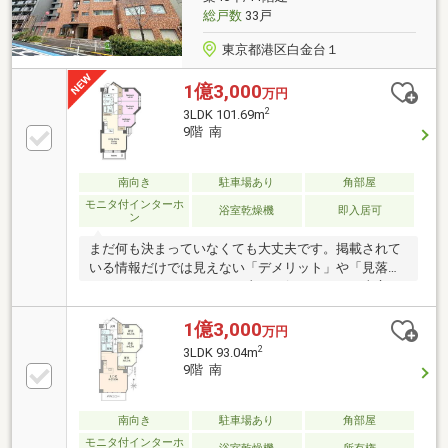
ください。
総戸数
33戸
東京都港区白金台１
1億3,000
万円
2
3LDK 101.69m
9階 南
南向き
駐車場あり
角部屋
モニタ付インターホ
浴室乾燥機
即入居可
ン
まだ何も決まっていなくても大丈夫です。掲載されて
いる情報だけでは見えない「デメリット」や「見落と
しがちなポイント」まで正直にお伝えします。東宝ハ
ウス品川では、物件のご紹介だけでなく、「どう選ぶ
か」までしっかりサポート。現地でしか分からない空
1億3,000
万円
気感や周辺環境も含めて、一緒に納得できる住まい探
2
3LDK 93.04m
しを進めていきましょう。相談だけでも大歓迎です。
9階 南
まだご希望が定まっていなくても大丈夫。まずはお気
軽にご相談ください。
南向き
駐車場あり
角部屋
モニタ付インターホ