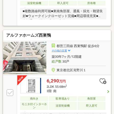
浴室乾燥機
即入居可
所有権
も可
■複数路線利用可能■東南角部屋、通風・採光・眺望良
好■ウォークインクローゼット完備■周辺環境充実■二
本榎通りの閑静な高台に立地ーーーーーーーーーーー
ーーーー◎頭金０円から購入可能◎FPによるライフプ
ランのシミュレーション診断◎その他希望に合う物件
アルファホームズ西巣鴨
（未公開含む）のご提案弊社は不動産総合企業です。
お客さまに寄り添ったサービスを心がけています。そ
れぞれのご家族にあう価値をご提案をいたします。ま
都営三田線 西巣鴨駅 徒歩6分
ずはお気軽に現地をご覧下さいませ。物件の確認事
その他の交通
項、ご見学希望のお客様は下記番号までご連絡下さ
築30年7ヶ月/12階建
い。お問合せ先：0120-127-511いつでもお待ちしてお
総戸数
30戸
ります。
東京都北区滝野川１
6,290
万円
2
2LDK 55.68m
3階 南
南向き
駐車場あり
角部屋
モニタ付インターホ
浴室乾燥機
即入居可
ン