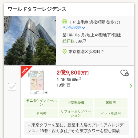
ワールドタワーレジデンス
ＪＲ山手線 浜松町駅 徒歩2分
その他の交通
築1年10ヶ月/地上46階地下2階建
総戸数
389戸
東京都港区浜松町２
2億9,800
万円
2
2LDK 56.68m
18階 西
モニタ付インターホ
浴室乾燥機
床暖房
ン
リフォームリノベー
所有権
ペット相談可
ション
～東京タワーを望む、新築未入居のプレミアムレジデ
ンス～18階・西向き住戸から東京タワーを望む開放的
な眺望が魅力。「ワールドタワーレジデンス」の新築