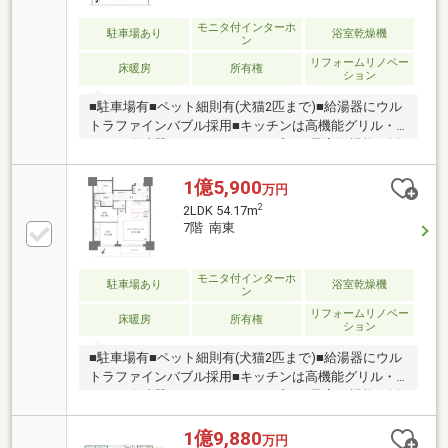
モニタ付インターホ
駐車場あり
浴室乾燥機
ン
リフォームリノベー
床暖房
所有権
ション
■駐車場有■ペット細則有(犬猫2匹まで)■給湯器にウル
トラファインバブル採用■キッチンは高機能グリル・
ミーレ食洗器・セラミックトップなど最高級機能を採
用、ディスポーザー付■ユニットバスは楽湯（肩楽湯
＋腰楽湯）・おそうじ浴槽＋床ワイパー洗浄機能付■
1億5,900
万円
床暖房をリビングダイニング及びキッチンに設置■リ
2
2LDK 54.17m
ビングは天井カセット型エアコン■全居室南東向きバ
7階 南東
ルコニーに面したお部屋♪日当たり良好♪〇リノベーシ
ョン内容〇キッチン：LIXILリシェルバスルーム：
TOTOシンラ洗面台：LIXILルミシストイレ：ネオレス
モニタ付インターホ
駐車場あり
浴室乾燥機
ン
トRS全壁・全天井クロス貼替フローリング・大理石調
リフォームリノベー
タイル張替全建具交換等
床暖房
所有権
ション
■駐車場有■ペット細則有(犬猫2匹まで)■給湯器にウル
トラファインバブル採用■キッチンは高機能グリル・
ミーレ食洗器・セラミックトップなど最高級機能を採
用、ディスポーザー付■ユニットバスは楽湯（肩楽湯
＋腰楽湯）・おそうじ浴槽＋床ワイパー洗浄機能付■
1億9,880
万円