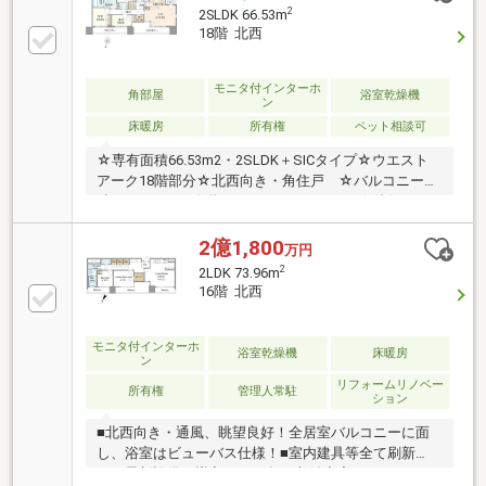
床暖房をリビングダイニング及びキッチンに設置■リ
2
2SLDK 66.53m
ビングは天井カセット型エアコン■南東向きバルコニ
18階 北西
ーに面したお部屋♪日当たり良好♪〇リノベーション内
容〇キッチン：LIXILリシェルバスルーム：TOTOシン
ラ洗面台：LIXILルミシストイレ：ネオレストRS全壁・
モニタ付インターホ
角部屋
浴室乾燥機
ン
全天井クロス貼替フローリング張替エコカラット全建
床暖房
所有権
ペット相談可
具交換等
☆専有面積66.53m2・2SLDK＋SICタイプ☆ウエスト
アーク18階部分☆北西向き・角住戸 ☆バルコニー面
積：11.37m2 ☆約14.6mのワイドスパン☆他住戸と
接しない独立性の高いお部屋◆共用施設について（一
部有償）・ラグジュアリーラウンジ・ジョイスタジ
2億1,800
万円
オ・ライブラリーラウンジ・スカイビューラウンジ・
2
2LDK 73.96m
スカイガーデン・ウエストアークスイート・シティビ
16階 北西
ューラウンジ・イーストアークスイート
モニタ付インターホ
浴室乾燥機
床暖房
ン
リフォームリノベー
所有権
管理人常駐
ション
■北西向き・通風、眺望良好！全居室バルコニーに面
し、浴室はビューバス仕様！■室内建具等全て刷新
し、最新設備も導入！73㎡超の収納充実のゆとりある