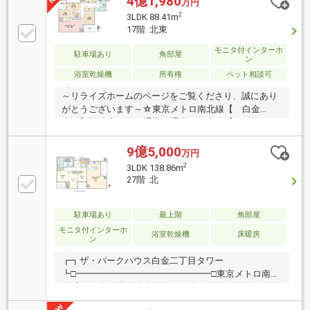
4億1,980
万円
2
3LDK 88.41m
17階 北東
モニタ付インターホ
駐車場あり
角部屋
ン
浴室乾燥機
所有権
ペット相談可
～リライズホームのページをご覧くださり、誠にあり
がとうございます～☆東京メトロ南北線【 白金
台 】駅徒歩５分☆通勤、通学に便利な【 飯田
橋 】駅まで乗り換えなしで1本のアクセス
◎【Planning Point】◆生活の質を高める設備・仕様◆
9億5,000
万円
なかなか出ない角部屋♪活音も気になりにくいですね
2
3LDK 138.86m
◆家事効率の良い【３LDK】の間取りです◆ペット可
27階 北
◎大事な家族の一員とも一緒に暮らせます◆目の届き
やすい対面キッチン【周辺環境】◇マルエツプチ…徒
歩7分◇ファミリーマート…徒歩7分『 詳しい資料の
駐車場あり
最上階
角部屋
ご請求 』のみでも大歓迎です！ご見学のご希望な
モニタ付インターホ
浴室乾燥機
床暖房
ン
ど、ぜひお気軽にお問い合わせください♪
┏┓ザ・パークハウス白金二丁目タワー
┗□━━━━━━━━━━━━━━━□東京メトロ南北
線『白金台』駅 徒歩5分□2018年7月築□総戸数172戸
□コンシェルジュサービスあり□各階ゴミ置き場あり