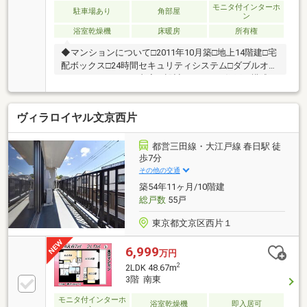
にご相談ください購入・売却はもちろん住み替えや投
モニタ付インターホ
駐車場あり
角部屋
ン
資など…お客様のご要望に応じた最適なご提案をいた
浴室乾燥機
床暖房
所有権
します♪
◆マンションについて□2011年10月築□地上14階建□宅
配ボックス□24時間セキュリティシステム□ダブルオー
トロックシステム□内廊下設計□1フロア2住戸で構成さ
れた全住戸角住戸設計□二重床・二重天井□複層ガラス
□ペット飼育可（細則あり）◆お部屋について□14階建
ヴィラロイヤル文京西片
て6階、角部屋により風通し良好□専有面積55.57㎡の
2LDK□リビング・ダイニング2面採光（北×西）□洋室
（約6.1帖）2面採光（北×東）□ＴＥＳ式床暖房（ＬＤ
都営三田線・大江戸線 春日駅 徒
部分）□リビングダイニング、各洋室の天井高約
歩7分
2560mm※一部除く□シューズインクローゼット□フラ
その他の交通
ット設計
築54年11ヶ月/10階建
総戸数
55戸
東京都文京区西片１
6,999
万円
2
2LDK 48.67m
3階 南東
モニタ付インターホ
浴室乾燥機
即入居可