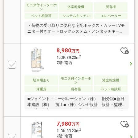
モニタ付インターホ
浴室乾燥機
所有権
ン
ペット相談可
システムキッチン
エレベーター
・荷物の受け取りに便利な宅配ボックス・カラーTVモ
ニター付きオートロックシステム・ノンタッチキーシ
ステム・2019年7月廊下側洋室防音音響工事遮音性を
高めており、音漏れや外部からの音を軽減し、在宅や
趣味の時間にも適した空間となっております。―設
8,980
万円
備・仕様―「キッチン」IH式クッキングヒーター制振
2
1LDK 39.23m
シンク浄水器一体型シャワー水栓「浴室」ミストサウ
7階 南西
ナ機能付浴室暖房乾燥機フルオートバスシステムカラ
リ床（TOTO）「洗面室」三面鏡裏収納を備えた洗面
化粧台
モニタ付インターホ
駐車場あり
浴室乾燥機
ン
床暖房
所有権
ペット相談可
■ジョイント・コーポレーション（株） 旧分譲■新日
本建設（株） 施工■（株）シンヤ設計 設計・監理
■（株）大京アステージ 管理■総戸数60戸■RC（鉄筋
コンクリート）造地上13階建■2012年6月築 ■ペット
飼育可（飼育細則有）■24時間ゴミ出し可能■宅配ボッ
7,980
万円
クス■TVモニター付きインターホン■オートロック
2
1LDK 39.23m
■1LDK+WIC／39.23m2■7階部分南西向き住戸■カウン
2階 南西