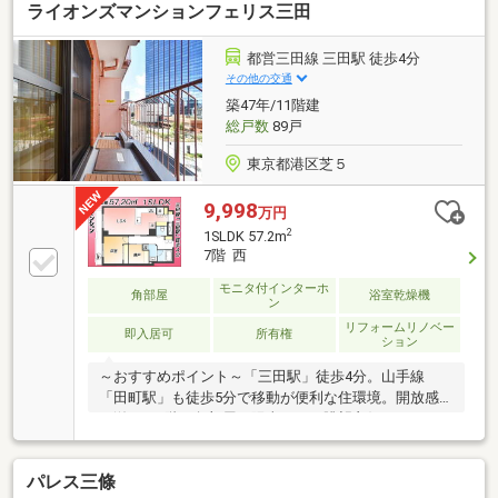
ライオンズマンションフェリス三田
ローン減税対象◆ＪＲ山手線「大塚」駅徒歩4分◆都
電荒川線「巣鴨新田」駅徒歩5分◆丸ノ内線「新大
塚」駅徒歩12分◆3LDK専有面積58.63㎡◆3階部分の
都営三田線 三田駅 徒歩4分
角住戸で2面採光◆全面リノベーション済◆システム
その他の交通
キッチン・浴室・給湯器交換◆よしやSainE・北大塚
築47年/11階建
二丁目公園徒歩3分◆頭金0円から購入可!長期低金利50
総戸数
89戸
年ローン
東京都港区芝５
9,998
万円
2
1SLDK 57.2m
7階 西
モニタ付インターホ
角部屋
浴室乾燥機
ン
リフォームリノベー
即入居可
所有権
ション
～おすすめポイント～「三田駅」徒歩4分。山手線
「田町駅」も徒歩5分で移動が便利な住環境。開放感
の溢れる7階・角部屋で陽当たり・眺望良好です！～
物件スペック～◆都営浅草線・三田線「三田」駅徒歩
4分◆JR山手線・京浜東北線「田町」駅徒歩5分
パレス三條
◆1SLDK 専有面積57.2㎡◆7階部分・角住戸◆リノベ