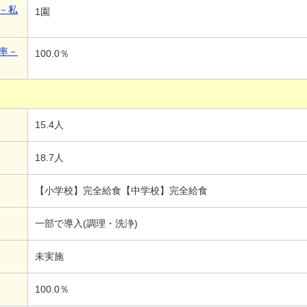
－私
1園
率－
100.0％
15.4人
18.7人
【小学校】完全給食【中学校】完全給食
一部で導入(調理・洗浄)
未実施
100.0％