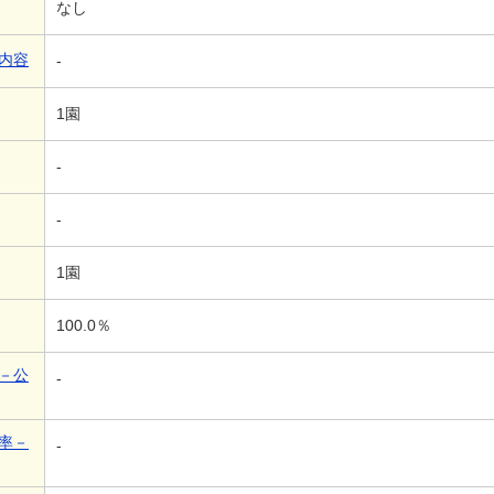
なし
内容
-
1園
-
-
1園
100.0％
－公
-
率－
-