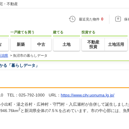
住宅・不動産
0
最近見た物件
保
一戸建てを買う
建てる
投資する
不動産
古
新築
中古
土地
土地活用
投資
新潟県
>
魚沼市の暮らしデータ
つかる「暮らしデータ」
EL：025-792-1000 URL：
https://www.city.uonuma.lg.jp/
内町・小出町・湯之谷村・広神村・守門村・入広瀬村が合併して誕生しまし
2
6.76km
と新潟県全体の7.5％を占めています。市の中心部には、