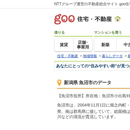
NTTグループ運営の不動産総合サイト goo
借りる
マンションを買う
店舗･
賃貸
新築
中
事業用
住宅・不動産
>
地域情報
>
暮らしデータ
>
あなたにとっての“住みやすい街”が見
新潟県 魚沼市のデータ
【魚沼市役所】所在地：魚沼市小出島910 T
魚沼市は、2004年11月1日に堀之
県、南は群馬県に接していて、総面積は94
川などの清流が貫流しています。