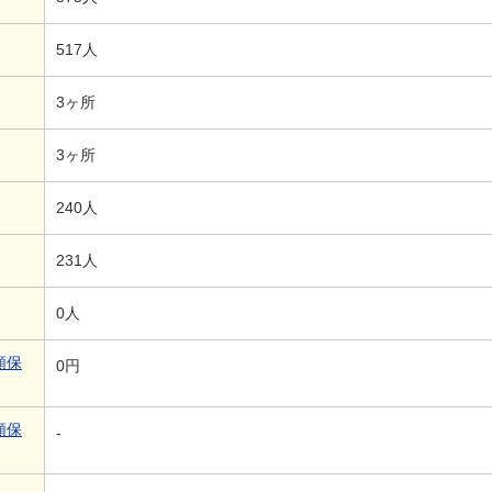
517人
3ヶ所
3ヶ所
240人
231人
0人
額保
0円
額保
-