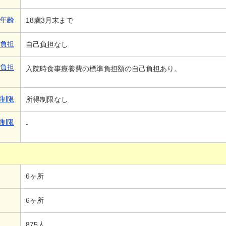
象年齢
18歳3月末まで
己負担
自己負担なし
己負担
入院時食事療養費の標準負担額の自己負担あり。
得制限
所得制限なし
得制限
-
6ヶ所
6ヶ所
875人