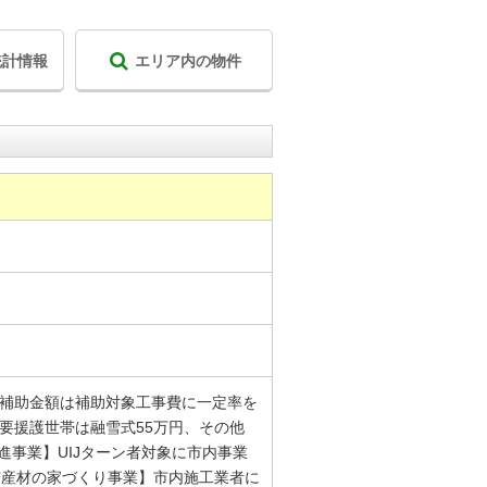
統計情報
エリア内の物件
り補助金額は補助対象工事費に一定率を
、要援護世帯は融雪式55万円、その他
促進事業】UIJターン者対象に市内事業
【市産材の家づくり事業】市内施工業者に