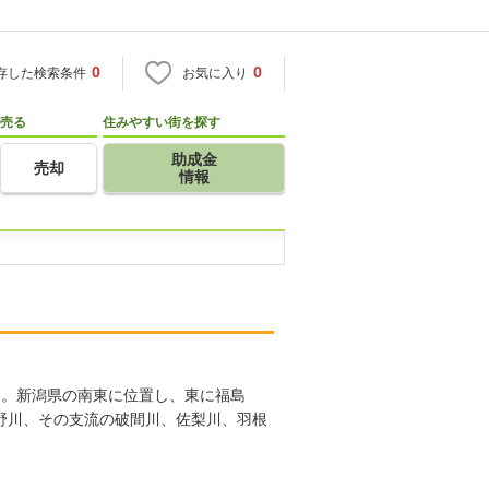
0
0
存した検索条件
お気に入り
売る
住みやすい街を探す
助成金
売却
情報
た。新潟県の南東に位置し、東に福島
魚野川、その支流の破間川、佐梨川、羽根