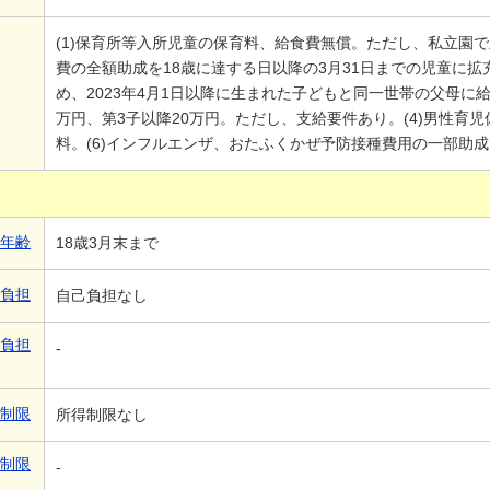
(1)保育所等入所児童の保育料、給食費無償。ただし、私立園で
費の全額助成を18歳に達する日以降の3月31日までの児童に拡
め、2023年4月1日以降に生まれた子どもと同一世帯の父母に給
万円、第3子以降20万円。ただし、支給要件あり。(4)男性育児
料。(6)インフルエンザ、おたふくかぜ予防接種費用の一部助成
象年齢
18歳3月末まで
己負担
自己負担なし
己負担
-
得制限
所得制限なし
得制限
-