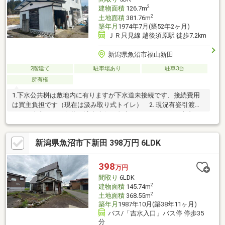
2
建物面積
126.7m
2
土地面積
381.76m
築年月
1974年7月(築52年2ヶ月)
ＪＲ只見線 越後須原駅 徒歩7.2km
新潟県魚沼市福山新田
2階建て
駐車場あり
駐車3台
所有権
1.下水公共桝は敷地内に有りますが下水道未接続です、接続費用
は買主負担です（現在は汲み取り式トイレ） 2. 現況有姿引渡し
となり売主による契約不適合責任は免責となります。 3.宅内に
は所有者の動産が残置されています費用は買主の負担となりま
す。4. 売却には裁判所の許可が必要になります引渡しまで数カ月
新潟県魚沼市下新田 398万円 6LDK
かかります。5.宅内はガラス割れてる箇所があります。
398
万円
間取り
6LDK
2
建物面積
145.74m
2
土地面積
368.55m
築年月
1987年10月(築38年11ヶ月)
バス/「吉水入口」バス停 停歩35
分