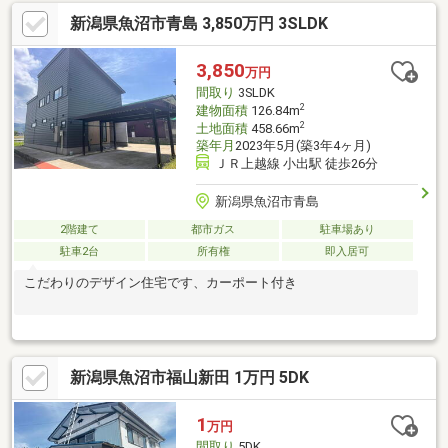
新潟県魚沼市青島 3,850万円 3SLDK
3,850
万円
間取り
3SLDK
2
建物面積
126.84m
2
土地面積
458.66m
築年月
2023年5月(築3年4ヶ月)
ＪＲ上越線 小出駅 徒歩26分
新潟県魚沼市青島
2階建て
都市ガス
駐車場あり
駐車2台
所有権
即入居可
こだわりのデザイン住宅です、カーポート付き
新潟県魚沼市福山新田 1万円 5DK
1
万円
間取り
5DK