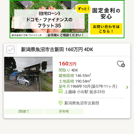
ットバス交換、温水洗浄便座トイレ交換、洗面化粧台交換、玄関
扉交換、フローリング上張り、クロス張替え、畳表替え、クッシ
ョンフロア張替え、建具交換、クローゼット交換、シューズボッ
クス交換、給湯器交換、インターホン設置、火災警報器設置、照
明LED交換
新潟県魚沼市古新田 160万円 4DK
160
万円
間取り
4DK
2
建物面積
146.55m
2
土地面積
190.54m
築年月
1968年10月(築57年11ヶ月)
上越線 小出駅 徒歩23分
新潟県魚沼市古新田
2階建て
所有権