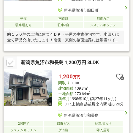
新潟県魚沼市四日町
平屋
南道路
都市ガス
駐車場あり
駐車3台
システムキッチン
約１５０坪の土地に建つ４ＤＫ・平屋の中古住宅です。水回りは
全て新品交換いたします！南側・東側の接面道路には消雪パイプ
が設置されています。屋根融雪・宅地内消雪設備完備ですので、
雪の多い地域でも安心です。リフォーム工事は8月10日ごろ完了
の予定です。ご期待ください！■リフォーム内容システムキッチ
新潟県魚沼市和長島 1,200万円 3LDK
ン新品交換／ユニットバス新品交換／洗面化粧台新品交換／トイ
レ新品交換／給湯器新品交換／クロス張替え／床一部ＣＦ張替え
／建具新品交換／畳表替え／大工工事／設備工事／電気工事／ハ
1,200
万円
ウスクリーニング
間取り
3LDK
2
建物面積
109.3m
2
土地面積
270.64m
築年月
1998年10月(築27年11ヶ月)
ＪＲ上越線 越後堀之内駅 徒歩20分
新潟県魚沼市和長島
2階建て
都市ガス
駐車場あり
システムキッチン
所有権
即入居可