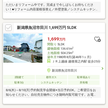
ただいまリフォーム中です。完成まで今しばらくお待ちくださ
い！■リフォーム内容屋根張替え／外壁塗装／システムキッチン
新品交換／ユニットバス新品交換／洗面化粧台新品交換／トイレ
２ヶ所新品交換／フローリング一部重ね張り／クロス張替え／畳
表替え／モニターホン新品設置／シャッター新品交換／設備工事
新潟県魚沼市田川 1,699万円 5LDK
／電気工事／ハウスクリーニング
1,699
万円
間取り
5LDK
2
建物面積
136.61m
2
土地面積
504.25m
築年月
1980年8月(築46年1ヶ月)
ＪＲ上越線 越後堀之内駅 徒歩25分
新潟県魚沼市田川
2階建て
都市ガス
駐車場あり
駐車3台
システムキッチン
所有権
8/6(木)～8/10(月)予約制見学会開催※当日予約OK。ご希望日をお
知らせください。自社売主物件につき随時内覧可能です。お電話
かメールでご希望日をお知らせください。【リフォーム内容】●
外構工事屋根・外壁塗装●内装工事システムキッチン交換、ユニ