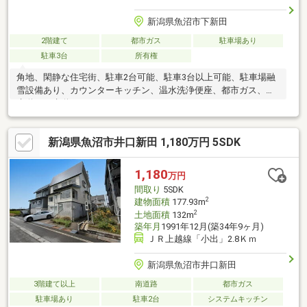
新潟県魚沼市下新田
2階建て
都市ガス
駐車場あり
駐車3台
所有権
角地、閑静な住宅街、駐車2台可能、駐車3台以上可能、駐車場融
雪設備あり、カウンターキッチン、温水洗浄便座、都市ガス、上
水道、下水道
新潟県魚沼市井口新田 1,180万円 5SDK
1,180
万円
間取り
5SDK
2
建物面積
177.93m
2
土地面積
132m
築年月
1991年12月(築34年9ヶ月)
ＪＲ上越線「小出」2.8Ｋｍ
新潟県魚沼市井口新田
3階建て以上
南道路
都市ガス
駐車場あり
駐車2台
システムキッチン