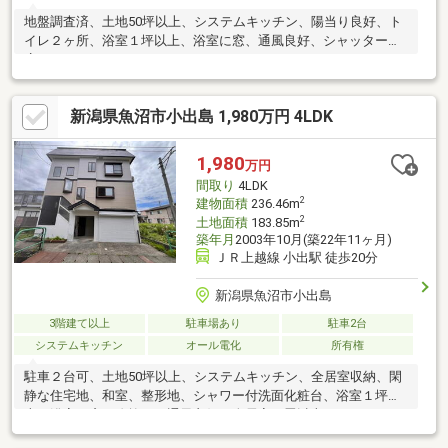
地盤調査済、土地50坪以上、システムキッチン、陽当り良好、ト
イレ２ヶ所、浴室１坪以上、浴室に窓、通風良好、シャッター車
庫
新潟県魚沼市小出島 1,980万円 4LDK
1,980
万円
間取り
4LDK
2
建物面積
236.46m
2
土地面積
183.85m
築年月
2003年10月(築22年11ヶ月)
ＪＲ上越線 小出駅 徒歩20分
新潟県魚沼市小出島
3階建て以上
駐車場あり
駐車2台
システムキッチン
オール電化
所有権
駐車２台可、土地50坪以上、システムキッチン、全居室収納、閑
静な住宅地、和室、整形地、シャワー付洗面化粧台、浴室１坪以
上、浴室に窓、吹抜け、通風良好、全居室６畳以上、ＩＨクッキ
ングヒーター、３階建以上、平坦地