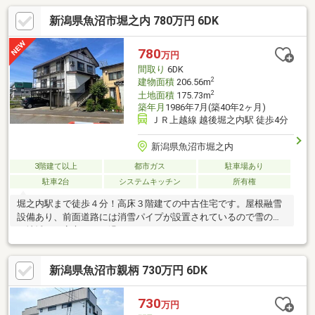
新潟県魚沼市堀之内 780万円 6DK
780
万円
間取り
6DK
2
建物面積
206.56m
2
土地面積
175.73m
築年月
1986年7月(築40年2ヶ月)
ＪＲ上越線 越後堀之内駅 徒歩4分
新潟県魚沼市堀之内
3階建て以上
都市ガス
駐車場あり
駐車2台
システムキッチン
所有権
堀之内駅まで徒歩４分！高床３階建ての中古住宅です。屋根融雪
設備あり、前面道路には消雪パイプが設置されているので雪の多
い地域でも安心してお過ごしいただけます。また、スーパーが目
の前にあり急なお買い物にも対応できて大変便利な立地です。■
リフォーム歴令和5年 キッチン・トイレ新品交換、居室クロス一
新潟県魚沼市親柄 730万円 6DK
部張替、エアコン取付（3階）、カーポート新設令和7年 給湯器
交換、居室一部畳表替え・床CF貼令和8年 DKエアコン新品交換
※現在居住中の為、お引渡しは令和8年秋頃の予定
730
万円