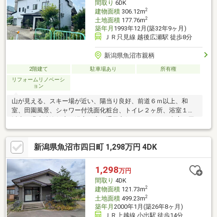
間取り
6DK
2
建物面積
306.12m
2
土地面積
177.76m
築年月
1993年12月(築32年9ヶ月)
ＪＲ只見線 越後広瀬駅 徒歩8分
新潟県魚沼市親柄
2階建て
駐車場あり
所有権
リフォームリノベーシ
ョン
山が見える、スキー場が近い、陽当り良好、前道６ｍ以上、和
室、田園風景、シャワー付洗面化粧台、トイレ２ヶ所、浴室１坪
以上、温水洗浄便座、浴室に窓、通風良好、シャッター車庫、周
辺交通量少なめ、隣家との間隔が大きい
新潟県魚沼市四日町 1,298万円 4DK
1,298
万円
間取り
4DK
2
建物面積
121.73m
2
土地面積
499.23m
築年月
2000年1月(築26年8ヶ月)
ＪＲ上越線 小出駅 徒歩14分