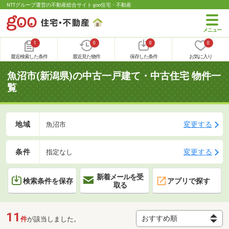
NTTグループ運営の不動産総合サイト goo住宅・不動産
1
0
0
0
最近検索した条件
最近見た物件
保存した条件
お気に入り
魚沼市(新潟県)の中古一戸建て・中古住宅 物件一
覧
地域
変更する
魚沼市
条件
変更する
指定なし
新着メールを受
検索条件を保存
アプリで探す
取る
11
件
が該当しました。