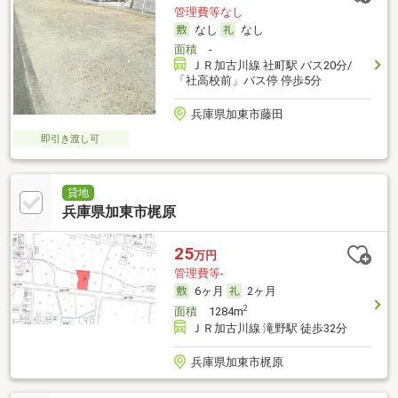
管理費等なし
なし
なし
面積
-
ＪＲ加古川線 社町駅 バス20分/
「社高校前」バス停 停歩5分
兵庫県加東市藤田
即引き渡し可
貸地
兵庫県加東市梶原
25
万円
管理費等-
6ヶ月
2ヶ月
2
面積
1284m
ＪＲ加古川線 滝野駅 徒歩32分
兵庫県加東市梶原