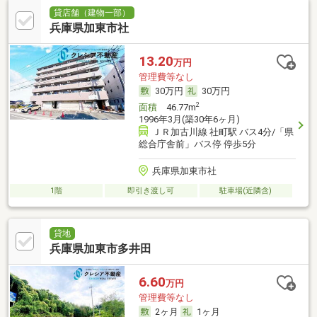
貸店舗（建物一部）
兵庫県加東市社
13.20
万円
管理費等なし
30万円
30万円
2
面積
46.77m
1996年3月(築30年6ヶ月)
ＪＲ加古川線 社町駅 バス4分/「県
総合庁舎前」バス停 停歩5分
兵庫県加東市社
1階
即引き渡し可
駐車場(近隣含)
貸地
兵庫県加東市多井田
6.60
万円
管理費等なし
2ヶ月
1ヶ月