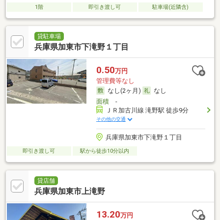
1階
即引き渡し可
駐車場(近隣含)
貸駐車場
兵庫県加東市下滝野１丁目
0.50
万円
管理費等なし
なし(2ヶ月)
なし
面積
-
ＪＲ加古川線 滝野駅 徒歩9分
その他の交通
兵庫県加東市下滝野１丁目
即引き渡し可
駅から徒歩10分以内
貸店舗
兵庫県加東市上滝野
13.20
万円