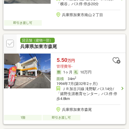
「横谷」バス停 停歩20分
兵庫県加東市南山２丁目
即引き渡し可
貸店舗（建物一部）
兵庫県加東市森尾
5.50
万円
管理費等-
1ヶ月
10万円
2
面積
34m
1994年7月(築32年2ヶ月)
ＪＲ加古川線 滝野駅 バス14分/
「嬉野生涯教育センター」バス停 停
歩4.8km
兵庫県加東市森尾
1階
即引き渡し可