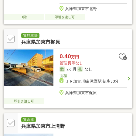
兵庫県加東市北野
1階
即引き渡し可
貸駐車場
兵庫県加東市梶原
0.40
万円
管理費等なし
2ヶ月
なし
面積
-
ＪＲ加古川線 滝野駅 徒歩30分
兵庫県加東市梶原
即引き渡し可
貸倉庫
兵庫県加東市上滝野