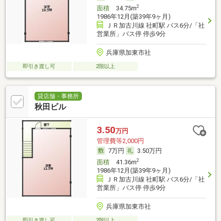
2
面積
34.75m
1986年12月(築39年9ヶ月)
ＪＲ加古川線 社町駅 バス6分/「社
営業所」バス停 停歩9分
兵庫県加東市社
即引き渡し可
2階以上
貸店舗・事務所
秋田ビル
3.50
万円
管理費等2,000円
7万円
3.50万円
2
面積
41.36m
1986年12月(築39年9ヶ月)
ＪＲ加古川線 社町駅 バス6分/「社
営業所」バス停 停歩9分
兵庫県加東市社
即引き渡し可
2階以上