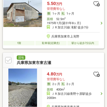
5.50
万円
管理費等なし
1ヶ月
1ヶ月
2
面積
52.5m
1975年1月(築51年8ヶ月)
ＪＲ加古川線 滝駅 徒歩7分
兵庫県加東市上滝野
1階
駐車場(近隣含)
駅から徒歩7分以内
貸地
兵庫県加東市東古瀬
4.80
万円
管理費等なし
2ヶ月
2ヶ月
2
面積
400m
ＪＲ加古川線青野ケ原駅徒歩
2000m
兵庫県加東市東古瀬