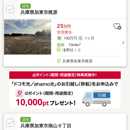
貸地
兵庫県加東市梶原
25
万円
管理費等-
100万円
1ヶ月
2
面積
1564m
滝野社ＩＣ
兵庫県加東市梶原
貸地
兵庫県加東市南山６丁目