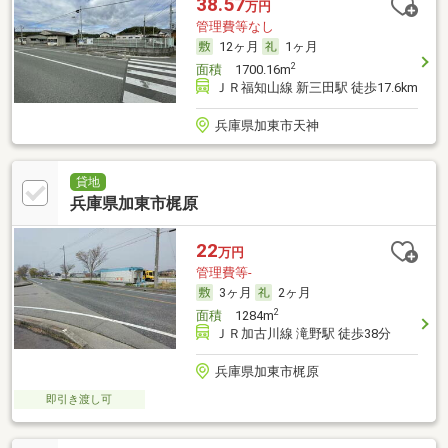
38.57
万円
管理費等なし
12ヶ月
1ヶ月
2
面積
1700.16m
ＪＲ福知山線 新三田駅 徒歩17.6km
兵庫県加東市天神
貸地
兵庫県加東市梶原
22
万円
管理費等-
3ヶ月
2ヶ月
2
面積
1284m
ＪＲ加古川線 滝野駅 徒歩38分
兵庫県加東市梶原
即引き渡し可