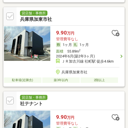
貸店舗・事務所
兵庫県加東市社
9.90
万円
管理費等なし
1ヶ月
1ヶ月
2
面積
55.89m
2024年6月(築2年3ヶ月)
ＪＲ加古川線 社町駅 徒歩4.6km
兵庫県加東市社
駐車場(近隣含)
築3年以内
2階以上
貸店舗・事務所
社テナント
9.90
万円
管理費等なし