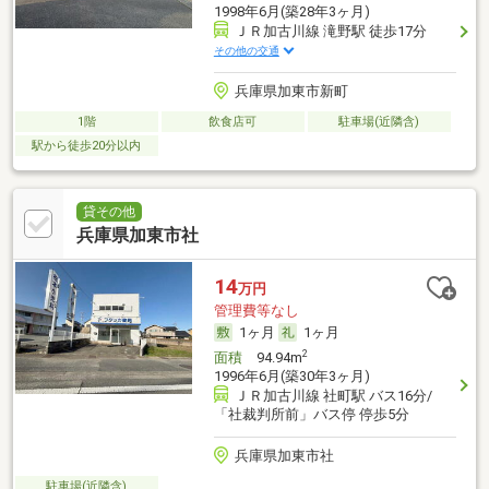
1998年6月(築28年3ヶ月)
ＪＲ加古川線 滝野駅 徒歩17分
その他の交通
兵庫県加東市新町
1階
飲食店可
駐車場(近隣含)
駅から徒歩20分以内
貸その他
兵庫県加東市社
14
万円
管理費等なし
1ヶ月
1ヶ月
2
面積
94.94m
1996年6月(築30年3ヶ月)
ＪＲ加古川線 社町駅 バス16分/
「社裁判所前」バス停 停歩5分
兵庫県加東市社
駐車場(近隣含)