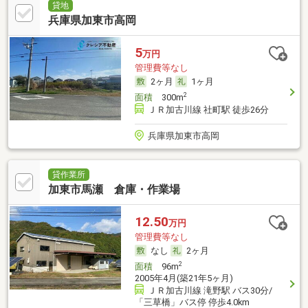
貸地
兵庫県加東市高岡
5
万円
管理費等なし
2ヶ月
1ヶ月
2
面積
300m
ＪＲ加古川線 社町駅 徒歩26分
兵庫県加東市高岡
貸作業所
加東市馬瀬 倉庫・作業場
12.50
万円
管理費等なし
なし
2ヶ月
2
面積
96m
2005年4月(築21年5ヶ月)
ＪＲ加古川線 滝野駅 バス30分/
「三草橋」バス停 停歩4.0km