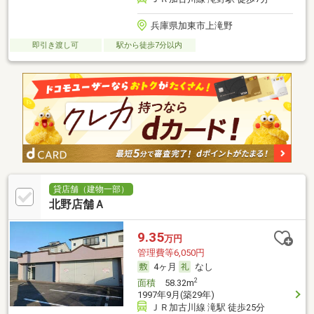
兵庫県加東市上滝野
即引き渡し可
駅から徒歩7分以内
貸店舗（建物一部）
北野店舗Ａ
9.35
万円
管理費等6,050円
4ヶ月
なし
2
面積
58.32m
1997年9月(築29年)
ＪＲ加古川線 滝駅 徒歩25分