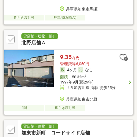
兵庫県加東市馬瀬
即引き渡し可
駐車場(近隣含)
貸店舗（建物一部）
北野店舗Ａ
9.35
万円
管理費等6,050円
4ヶ月
なし
2
面積
58.32m
1997年9月(築29年)
ＪＲ加古川線 滝駅 徒歩25分
兵庫県加東市北野
1階
即引き渡し可
貸店舗（建物一部）
加東市新町 ロードサイド店舗