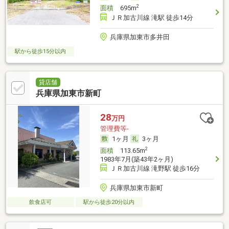
2
面積
695m
ＪＲ加古川線 滝駅 徒歩14分
兵庫県加東市多井田
駅から徒歩15分以内
貸店舗
兵庫県加東市新町
28
万円
管理費等-
1ヶ月
3ヶ月
2
面積
113.65m
1983年7月(築43年2ヶ月)
ＪＲ加古川線 滝野駅 徒歩16分
兵庫県加東市新町
飲食店可
駅から徒歩20分以内