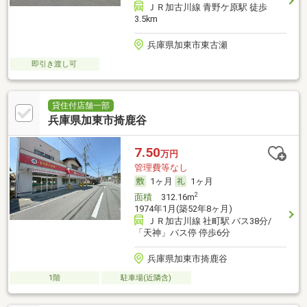
ＪＲ加古川線 青野ケ原駅 徒歩
3.5km
兵庫県加東市東古瀬
即引き渡し可
貸住付店舗一部
兵庫県加東市掎鹿谷
7.50
万円
管理費等なし
1ヶ月
1ヶ月
2
面積
312.16m
1974年1月(築52年8ヶ月)
ＪＲ加古川線 社町駅 バス38分/
「天神」バス停 停歩6分
兵庫県加東市掎鹿谷
1階
駐車場(近隣含)