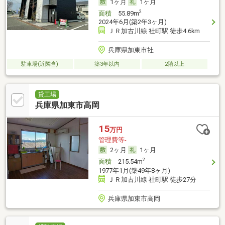
1ヶ月
1ヶ月
2
面積
55.89m
2024年6月(築2年3ヶ月)
ＪＲ加古川線 社町駅 徒歩4.6km
兵庫県加東市社
駐車場(近隣含)
築3年以内
2階以上
貸工場
兵庫県加東市高岡
15
万円
管理費等-
2ヶ月
1ヶ月
2
面積
215.54m
1977年1月(築49年8ヶ月)
ＪＲ加古川線 社町駅 徒歩27分
兵庫県加東市高岡