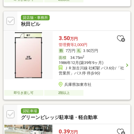
貸店舗・事務所
秋田ビル
3.50
万円
管理費等2,000円
7万円
3.50万円
2
面積
34.75m
1986年12月(築39年9ヶ月)
ＪＲ加古川線 社町駅 バス6分/「社
営業所」バス停 停歩9分
兵庫県加東市社
即引き渡し可
2階以上
貸駐車場
グリーンビレッジ駐車場・軽自動車
0.39
万円