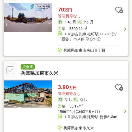
70
万円
管理費等なし
10ヶ月
2ヶ月
2
面積
5509.22m
ＪＲ加古川線 社町駅 バス35分/
「横谷」バス停 停歩25分
兵庫県加東市南山６丁目
貸倉庫
兵庫県加東市久米
3.90
万円
管理費等なし
なし
なし
2
面積
55.17m
1966年1月(築60年8ヶ月)
ＪＲ加古川線 滝野駅 徒歩6.4km
兵庫県加東市久米