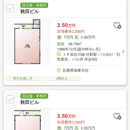
貸店舗・事務所
秋田ビル
3.50
万円
管理費等2,000円
7万円
3.50万円
2
面積
38.75m
1986年12月(築39年9ヶ月)
ＪＲ加古川線 社町駅 バス6分/「社
営業所」バス停 停歩9分
兵庫県加東市社
即引き渡し可
2階以上
貸店舗・事務所
秋田ビル
3.50
万円
管理費等2,000円
7万円
3.50万円