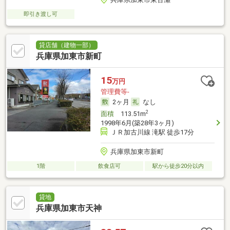
即引き渡し可
貸店舗（建物一部）
兵庫県加東市新町
15
万円
管理費等-
2ヶ月
なし
2
面積
113.51m
1998年6月(築28年3ヶ月)
ＪＲ加古川線 滝駅 徒歩17分
兵庫県加東市新町
1階
飲食店可
駅から徒歩20分以内
貸地
兵庫県加東市天神