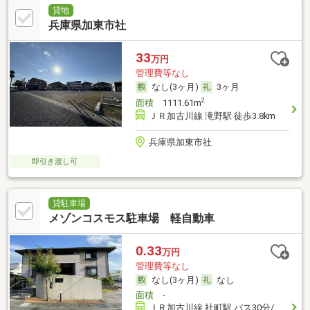
貸地
兵庫県加東市社
33
万円
管理費等なし
なし(3ヶ月)
3ヶ月
2
面積
1111.61m
ＪＲ加古川線 滝野駅 徒歩3.8km
兵庫県加東市社
即引き渡し可
貸駐車場
メゾンコスモス駐車場 軽自動車
0.33
万円
管理費等なし
なし(3ヶ月)
なし
面積
-
ＪＲ加古川線 社町駅 バス30分/