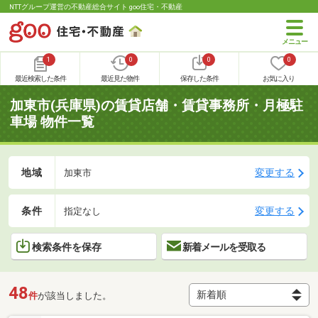
NTTグループ運営の不動産総合サイト goo住宅・不動産
1
0
0
0
最近検索した条件
最近見た物件
保存した条件
お気に入り
加東市(兵庫県)の賃貸店舗・賃貸事務所・月極駐
車場 物件一覧
地域
変更する
加東市
条件
変更する
指定なし
検索条件を保存
新着メールを受取る
48
件
が該当しました。