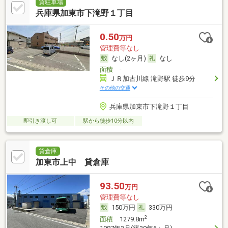
貸駐車場
兵庫県加東市下滝野１丁目
0.50
万円
管理費等なし
なし(2ヶ月)
なし
面積
-
ＪＲ加古川線 滝野駅 徒歩9分
その他の交通
兵庫県加東市下滝野１丁目
即引き渡し可
駅から徒歩10分以内
貸倉庫
加東市上中 貸倉庫
93.50
万円
管理費等なし
150万円
330万円
2
面積
1279.8m