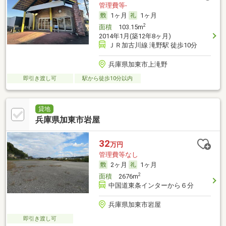
管理費等-
1ヶ月
1ヶ月
2
面積
103.15m
2014年1月(築12年8ヶ月)
ＪＲ加古川線 滝野駅 徒歩10分
兵庫県加東市上滝野
即引き渡し可
駅から徒歩10分以内
貸地
兵庫県加東市岩屋
32
万円
管理費等なし
2ヶ月
1ヶ月
2
面積
2676m
中国道東条インターから６分
兵庫県加東市岩屋
即引き渡し可