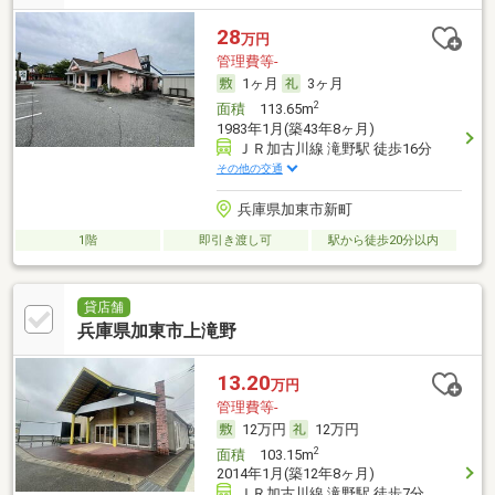
28
万円
管理費等-
1ヶ月
3ヶ月
2
面積
113.65m
1983年1月(築43年8ヶ月)
ＪＲ加古川線 滝野駅 徒歩16分
その他の交通
兵庫県加東市新町
1階
即引き渡し可
駅から徒歩20分以内
貸店舗
兵庫県加東市上滝野
13.20
万円
管理費等-
12万円
12万円
2
面積
103.15m
2014年1月(築12年8ヶ月)
ＪＲ加古川線 滝野駅 徒歩7分