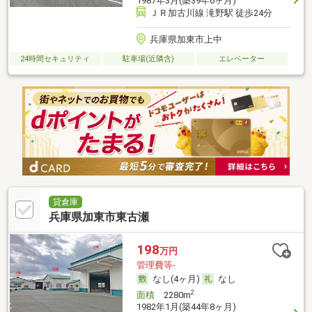
1987年3月(築39年6ヶ月)
ＪＲ加古川線 滝野駅 徒歩24分
兵庫県加東市上中
24時間セキュリティ
駐車場(近隣含)
エレベーター
貸倉庫
兵庫県加東市東古瀬
198
万円
管理費等-
なし(4ヶ月)
なし
2
面積
2280m
1982年1月(築44年8ヶ月)