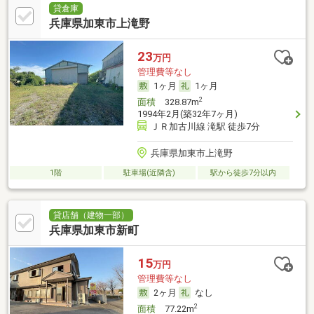
貸倉庫
兵庫県加東市上滝野
23
万円
管理費等なし
1ヶ月
1ヶ月
2
面積
328.87m
1994年2月(築32年7ヶ月)
ＪＲ加古川線 滝駅 徒歩7分
兵庫県加東市上滝野
1階
駐車場(近隣含)
駅から徒歩7分以内
貸店舗（建物一部）
兵庫県加東市新町
15
万円
管理費等なし
2ヶ月
なし
2
面積
77.22m