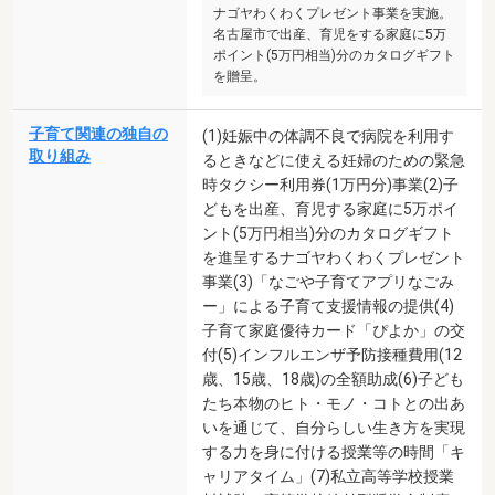
ナゴヤわくわくプレゼント事業を実施。
名古屋市で出産、育児をする家庭に5万
ポイント(5万円相当)分のカタログギフト
を贈呈。
子育て関連の独自の
(1)妊娠中の体調不良で病院を利用す
取り組み
るときなどに使える妊婦のための緊急
時タクシー利用券(1万円分)事業(2)子
どもを出産、育児する家庭に5万ポイ
ント(5万円相当)分のカタログギフト
を進呈するナゴヤわくわくプレゼント
事業(3)「なごや子育てアプリなごみ
ー」による子育て支援情報の提供(4)
子育て家庭優待カード「ぴよか」の交
付(5)インフルエンザ予防接種費用(12
歳、15歳、18歳)の全額助成(6)子ども
たち本物のヒト・モノ・コトとの出あ
いを通じて、自分らしい生き方を実現
する力を身に付ける授業等の時間「キ
ャリアタイム」(7)私立高等学校授業