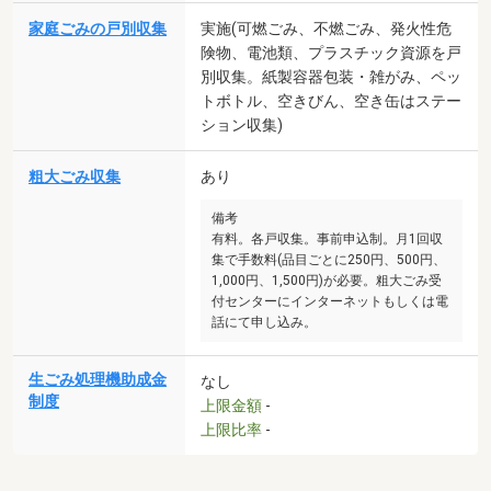
家庭ごみの戸別収集
実施(可燃ごみ、不燃ごみ、発火性危
険物、電池類、プラスチック資源を戸
別収集。紙製容器包装・雑がみ、ペッ
トボトル、空きびん、空き缶はステー
ション収集)
粗大ごみ収集
あり
備考
有料。各戸収集。事前申込制。月1回収
集で手数料(品目ごとに250円、500円、
1,000円、1,500円)が必要。粗大ごみ受
付センターにインターネットもしくは電
話にて申し込み。
生ごみ処理機助成金
なし
制度
上限金額
-
上限比率
-