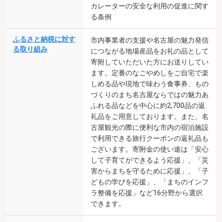
カレーターの安全な利用の促進に関す
る条例
ふるさと納税に対す
市内事業者の支援や名古屋の魅力発信
る取り組み
につながる地場産品をお礼の品として
寄附していただいた方にお送りしてい
ます。定番のなごやめしをご自宅で楽
しめる品や現地で味わう食事券、もの
づくりのまち名古屋ならではの魅力あ
ふれる品などを中心に約2,700品の返
礼品をご用意しております。また、名
古屋観光の際に便利な市内の宿泊施設
で利用できる旅行クーポンの返礼品も
ございます。寄附金の使い途は「安心
して子育てができるよう応援」、「災
害からまちを守るために応援」、「子
どもの学びを応援」、「まちのインフ
ラ整備を応援」など16分野から選択
できます。