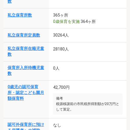
数
私立保育所数
365ヶ所
0歳保育を実施
364ヶ所
私立保育所定員数
30264人
私立保育所在籍児童
28180人
数
保育所入所待機児童
0人
数
0歳児の認可保育
42,700円
所・認定こども園月
額保育料
備考
税源移譲前の市民税所得割額が20万円と
して算定。
認可外保育所に預け
なし