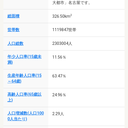
大都市」名古屋です。
2
総面積
326.50km
世帯数
1119847世帯
人口総数
2303004人
年少人口率(15歳未
11.56％
満)
生産年齢人口率(15
63.47％
～64歳)
高齢人口率(65歳以
24.96％
上)
人口増減数(人口100
2.29人
0人当たり)