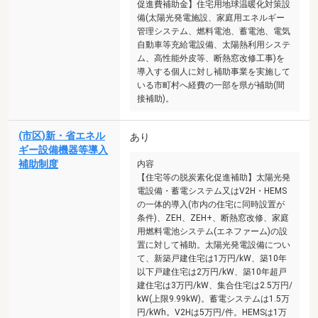
促進費補助金】住宅用地球温暖化対策設
備(太陽光発電施設、家庭用エネルギー
管理システム、燃料電池、蓄電池、電気
自動車等充給電設備、太陽熱利用システ
ム、高性能外皮等、断熱窓改修工事)を
導入する個人に対し補助事業を実施して
いる市町村へ経費の一部を県が補助(間
接補助)。
(市区)新・省エネル
あり
ギー設備機器等導入
補助制度
内容
【住宅等の脱炭素化促進補助】太陽光発
電設備・蓄電システム又はV2H・HEMS
の一体的導入(市内の住宅に同時設置が
条件)、ZEH、ZEH+、断熱窓改修、家庭
用燃料電池システム(エネファーム)の設
置に対して補助。太陽光発電設備につい
て、新築戸建住宅は1万円/kW、築10年
以下戸建住宅は2万円/kW、築10年超戸
建住宅は3万円/kW、集合住宅は2.5万円/
kW(上限9.99kW)。蓄電システムは1.5万
円/kWh。V2Hは5万円/件。HEMSは1万