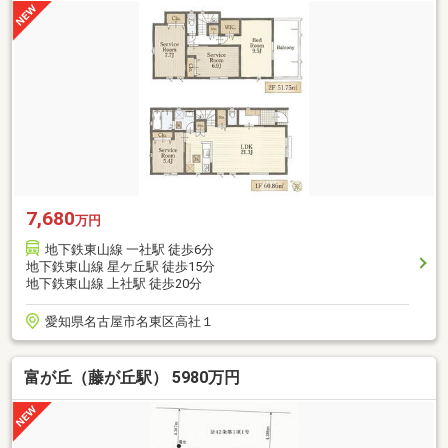
7,680
万円
地下鉄東山線 一社駅 徒歩6分
地下鉄東山線 星ケ丘駅 徒歩15分
地下鉄東山線 上社駅 徒歩20分
愛知県名古屋市名東区高社１
富が丘（藤が丘駅） 5980万円