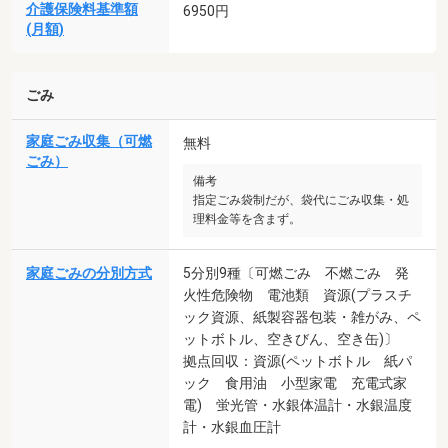
介護保険料基準額
6950円
(月額)
ごみ
家庭ごみ収集（可燃
無料
ごみ）
備考
指定ごみ袋制だが、袋代にごみ収集・処
理料金等を含まず。
家庭ごみの分別方式
5分別9種〔可燃ごみ 不燃ごみ 発
火性危険物 電池類 資源(プラスチ
ック資源、紙製容器包装・雑がみ、ペ
ットボトル、空きびん、空き缶)〕
拠点回収：資源(ペットボトル 紙パ
ック 食用油 小型家電 充電式家
電) 蛍光管・水銀体温計・水銀温度
計・水銀血圧計