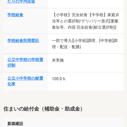
たりの平均生徒
学校給食
【小学校】完全給食【中学校】家庭弁
当等との選択制/デリバリー形式[運搬:
食缶等、内容:完全給食(献立選択制)]
学校給食民間委託
一部で導入([小学校]調理、[中学校]調
理・配送・配膳)
公立中学校の学校選
未実施
択制
公立小中学校の耐震
100.0％
化率
住まいの給付金（補助金・助成金）
新築建設