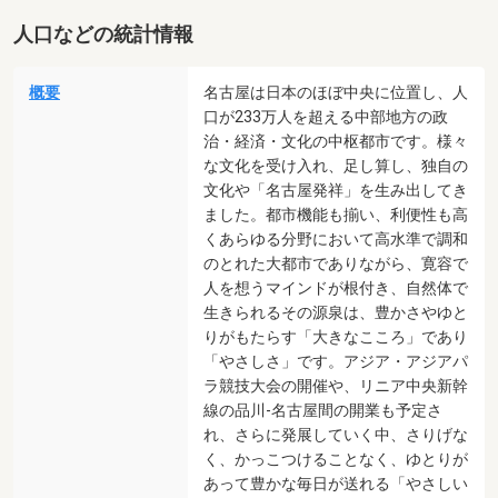
人口などの統計情報
概要
名古屋は日本のほぼ中央に位置し、人
口が233万人を超える中部地方の政
治・経済・文化の中枢都市です。様々
な文化を受け入れ、足し算し、独自の
文化や「名古屋発祥」を生み出してき
ました。都市機能も揃い、利便性も高
くあらゆる分野において高水準で調和
のとれた大都市でありながら、寛容で
人を想うマインドが根付き、自然体で
生きられるその源泉は、豊かさやゆと
りがもたらす「大きなこころ」であり
「やさしさ」です。アジア・アジアパ
ラ競技大会の開催や、リニア中央新幹
線の品川-名古屋間の開業も予定さ
れ、さらに発展していく中、さりげな
く、かっこつけることなく、ゆとりが
あって豊かな毎日が送れる「やさしい