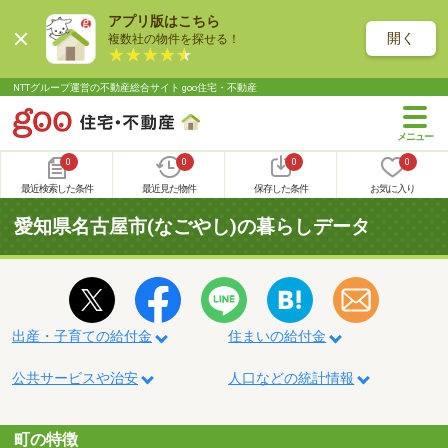
アプリ版はこちら
開く
複数社の物件を探せる！
NTTグループ運営の不動産総合サイト goo住宅・不動産
0
0
0
0
最近検索した条件
最近見た物件
保存した条件
お気に入り
愛知県名古屋市(なごやし)の暮らしデータ
出産・子育ての給付金
住まいの給付金
公共サービスや治安
人口などの統計情報
町の特徴