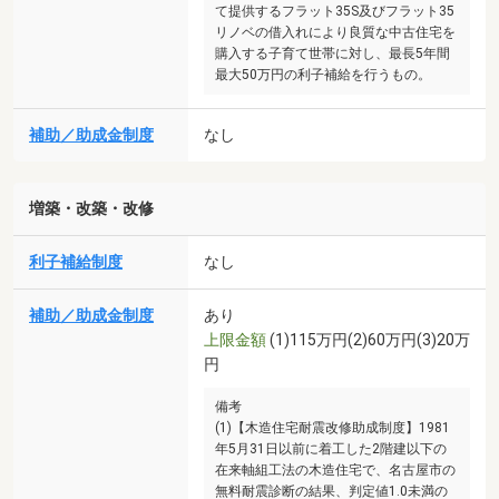
て提供するフラット35S及びフラット35
リノベの借入れにより良質な中古住宅を
購入する子育て世帯に対し、最長5年間
最大50万円の利子補給を行うもの。
補助／助成金制度
なし
増築・改築・改修
利子補給制度
なし
補助／助成金制度
あり
上限金額
(1)115万円(2)60万円(3)20万
円
備考
(1)【木造住宅耐震改修助成制度】1981
年5月31日以前に着工した2階建以下の
在来軸組工法の木造住宅で、名古屋市の
無料耐震診断の結果、判定値1.0未満の