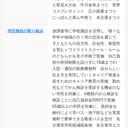
と祭花火大会 中川金魚まつり 世界
コスプレサミット 広小路夏まつり
にっぽんど真ん中祭り 名古屋まつり
市区独自の取り組み
放課後等に学校施設を活用し、様々な
学年や地域の方々等の交流を通じて、
子どもたちの自主性、社会性、創造性
を育むトワイライトスクール・ルーム
のどちらかを全小学校で実施 自己負
担や所得制限を設けずに18歳までの
入院・通院の医療費無料 自分らしい
生き方を実現していくキャリア発達を
促すためのキャリア教育の実施 勤め
先などでがん検診を受診する機会のな
い市民を対象に、6種類のがん検診を
検診ごとに自己負担金500円で実施
65歳以上の市民を対象に、負担金を
納付により市バス・地下鉄などを実質
無料で乗車できる敬老パスを交付 名
古屋市市民税減税条例 名古屋市エス