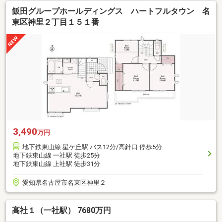
飯田グループホールディングス ハートフルタウン 名
東区神里２丁目１５１番
3,490
万円
地下鉄東山線 星ケ丘駅 バス12分/高針口 停歩5分
地下鉄東山線 一社駅 徒歩25分
地下鉄東山線 上社駅 徒歩31分
愛知県名古屋市名東区神里２
高社１（一社駅） 7680万円