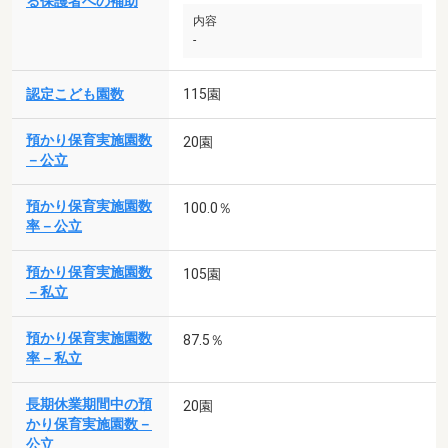
る保護者への補助
内容
-
認定こども園数
115園
預かり保育実施園数
20園
－公立
預かり保育実施園数
100.0％
率－公立
預かり保育実施園数
105園
－私立
預かり保育実施園数
87.5％
率－私立
長期休業期間中の預
20園
かり保育実施園数－
公立