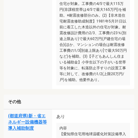
住宅が対象。工事費の4/5で最大115万
円(非課税世帯は4/5で最大165万円)を補
助。※耐震改修部分のみ。(2)【非木造住
宅耐震改修助成制度】1981年5月31日以
前に着工した木造以外の住宅が対象。耐
震改修設計費用の2/3、工事費の23％(別
途上限あり)で最大60万円(戸建住宅の場
合)(ほか、マンションの場合は耐震改修
工事費の1/3[別途上限あり]で最大50万円
など)を補助。(3)【子どもあんしん住ま
いる補助金】小学生以下の子がいる世帯
等を対象に、転落防止手すりの設置工事
等に対して、改修費の1/2(上限20万円/
戸)を補助。他要件あり。
その他
(都道府県)新・省エ
あり
ネルギー設備機器等
導入補助制度
内容
【愛知県住宅用地球温暖化対策設備導入