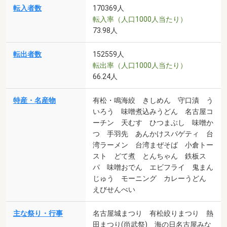
転入者数
170369人
転入率（人口1000人当たり）
73.98人
転出者数
152559人
転出率（人口1000人当たり）
66.24人
特産・名産物
有松・鳴海絞 きしめん 守口漬 う
いろう 味噌煮込みうどん 名古屋コ
ーチン 天むす ひつまぶし 味噌か
つ 手羽先 あんかけスパゲティ 台
湾ラーメン 台湾まぜそば 小倉トー
スト どて煮 とんちゃん 鉄板ス
パ 味噌おでん エビフライ 鬼まん
じゅう モーニング カレーうどん
えびせんべい
主な祭り・行事
名古屋城まつり 有松絞りまつり 熱
田まつり(尚武祭) 海の日名古屋みな