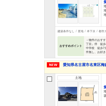
建築条件なし
更地
本下水
都市
－物件のおすす
丁目」停 徒歩4
おすすめポイント
中学校 徒歩7
件無し、お好き
愛知県名古屋市名東区梅
土地