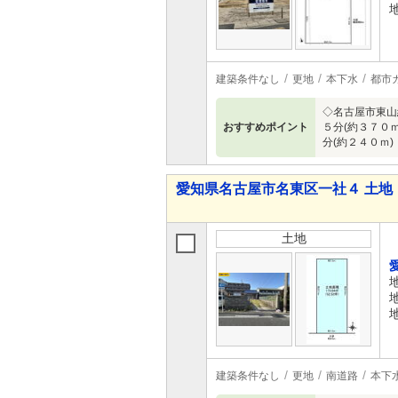
建築条件なし
更地
本下水
都市
◇名古屋市東山線
おすすめポイント
５分(約３７０
分(約２４０ｍ)
愛知県名古屋市名東区一社４ 土地
土地
建築条件なし
更地
南道路
本下