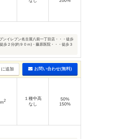
なし
200%
～・セブンイレブン名古屋八前一丁目店・・・徒歩
徒歩２分(約９０ｍ)・藤原医院・・・徒歩３
お問い合わせ(無料)
りに追加
１種中高
50%
2
4m
なし
150%