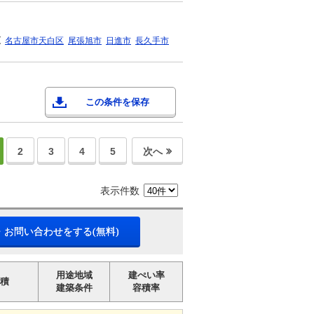
区
名古屋市天白区
尾張旭市
日進市
長久手市
この条件を保存
2
3
4
5
次へ
表示件数
・お問い合わせをする(無料)
用途地域
建ぺい率
積
建築条件
容積率