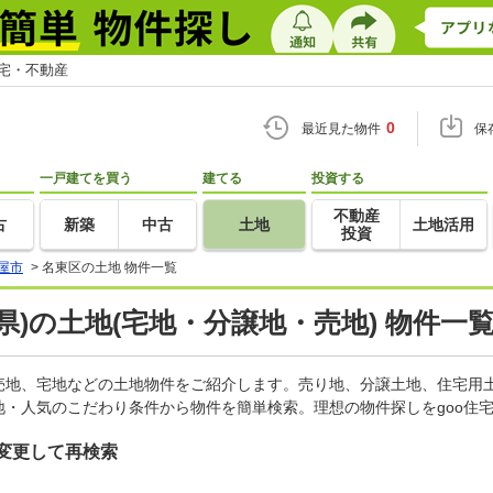
住宅・不動産
0
最近見た物件
保
一戸建てを買う
建てる
投資する
不動産
古
新築
中古
土地
土地活用
投資
屋市
>
名東区の土地 物件一覧
県)の土地(宅地・分譲地・売地) 物件一
売地、宅地などの土地物件をご紹介します。売り地、分譲土地、住宅用土
・人気のこだわり条件から物件を簡単検索。理想の物件探しをgoo住
変更して再検索