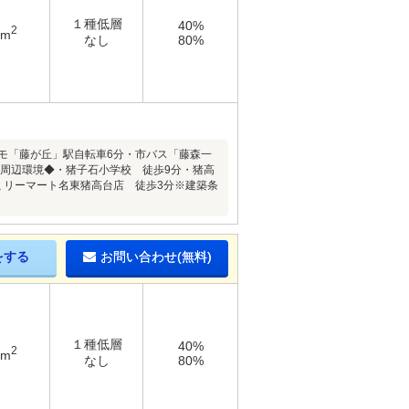
１種低層
40%
2
3m
なし
80%
モ「藤が丘」駅自転車6分・市バス「藤森一
0ｍ◆周辺環境◆・猪子石小学校 徒歩9分・猪高
ミリーマート名東猪高台店 徒歩3分※建築条
をする
お問い合わせ(無料)
１種低層
40%
2
7m
なし
80%