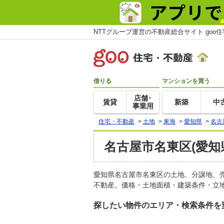
NTTグループ運営の不動産総合サイト goo
借りる
マンションを買う
店舗･
賃貸
新築
中
事業用
住宅・不動産
>
土地
>
東海
>
愛知県
>
名古
名古屋市名東区(愛知
愛知県名古屋市名東区の土地、分譲地、
不動産。価格・土地面積・建築条件・立地
探したい物件のエリア・検索条件を