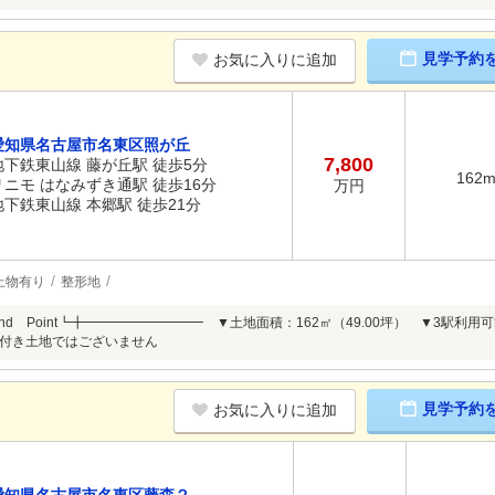
見学予約
お気に入りに追加
愛知県名古屋市名東区照が丘
7,800
地下鉄東山線 藤が丘駅 徒歩5分
162
リニモ はなみずき通駅 徒歩16分
万円
地下鉄東山線 本郷駅 徒歩21分
上物有り
整形地
mend Point┗╋━━━━━━━━━ ▼土地面積：162㎡（49.00坪） ▼3
付き土地ではございません
見学予約
お気に入りに追加