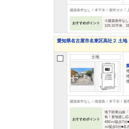
建築条件なし
本下水
都市ガス
※建築条件なし
おすすめポイント
105.32平米、
愛知県名古屋市名東区高社２ 土地
土地
建築条件なし
南道路
本下水
都
地下鉄東山線「
有！更地渡し応相
おすすめポイント
490ｍ/徒歩7
ｍ/徒歩5分■名