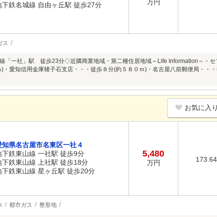
万円
地下鉄名城線 自由ヶ丘駅 徒歩27分
ガス
「一社」駅 徒歩23分◇近隣商業地域・第二種住居地域～Life Information
ｍ)・愛知信用金庫猪子石支店・・・徒歩８分(約５８０ｍ)・名古屋八前郵便局・・・
お気に入
愛知県名古屋市名東区一社４
5,480
地下鉄東山線 一社駅 徒歩9分
173.6
地下鉄東山線 上社駅 徒歩18分
万円
地下鉄東山線 星ヶ丘駅 徒歩20分
水
都市ガス
整形地