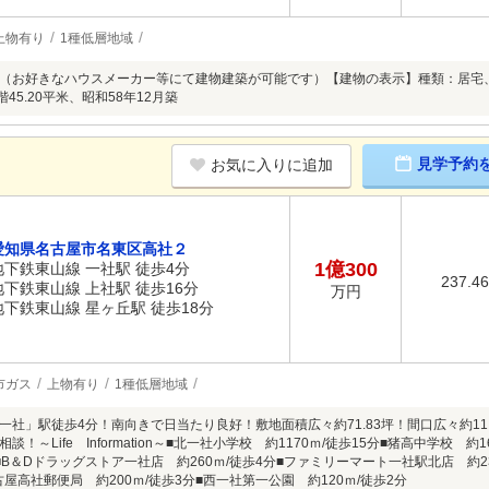
上物有り
1種低層地域
（お好きなハウスメーカー等にて建物建築が可能です）【建物の表示】種類：居宅
2階45.20平米、昭和58年12月築
見学予約
お気に入りに追加
愛知県名古屋市名東区高社２
1億300
地下鉄東山線 一社駅 徒歩4分
237.4
地下鉄東山線 上社駅 徒歩16分
万円
地下鉄東山線 星ヶ丘駅 徒歩18分
市ガス
上物有り
1種低層地域
一社」駅徒歩4分！南向きで日当たり良好！敷地面積広々約71.83坪！間口広々約
談！～Life Information～■北一社小学校 約1170ｍ/徒歩15分■猪高中学校 
分■B＆Dドラッグストア一社店 約260ｍ/徒歩4分■ファミリーマート一社駅北店 約2
古屋高社郵便局 約200ｍ/徒歩3分■西一社第一公園 約120ｍ/徒歩2分