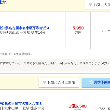
土地
お気に入
5,950
愛知県名古屋市名東区平和が丘４
253
地下鉄東山線 一社駅 徒歩14分
万円
上物有り
1種低層地域
に位置している・南東向きで陽当たり良好・高低差がなく、造成費用がかからない
見学予約
お気に入りに追加
愛知県名古屋市名東区八前３
1億6,500
地下鉄東山線 一社駅 徒歩23分
722.1