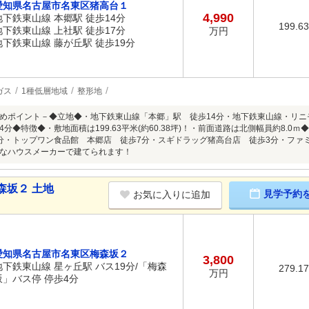
愛知県名古屋市名東区猪高台１
4,990
地下鉄東山線 本郷駅 徒歩14分
199.6
地下鉄東山線 上社駅 徒歩17分
万円
地下鉄東山線 藤が丘駅 徒歩19分
ガス
1種低層地域
整形地
めポイント－◆立地◆・地下鉄東山線「本郷」駅 徒歩14分・地下鉄東山線・リニ
分◆特徴◆・敷地面積は199.63平米(約60.38坪)！・前面道路は北側幅員約8.
分・トップワン食品館 本郷店 徒歩7分・スギドラッグ猪高台店 徒歩3分・ファ
なハウスメーカーで建てられます！
森坂２ 土地
見学予約
お気に入りに追加
愛知県名古屋市名東区梅森坂２
3,800
地下鉄東山線 星ヶ丘駅 バス19分/「梅森
279.1
万円
坂」バス停 停歩4分