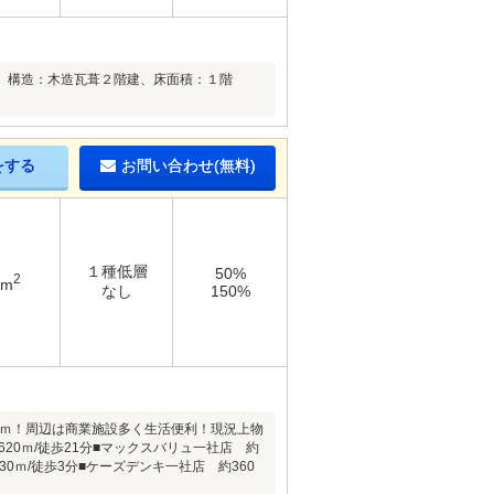
、構造：木造瓦葺２階建、床面積：１階
をする
お問い合わせ(無料)
１種低層
50%
2
6m
なし
150%
11ｍ！周辺は商業施設多く生活便利！現況上物
約1620ｍ/徒歩21分■マックスバリュ一社店 約
30ｍ/徒歩3分■ケーズデンキ一社店 約360