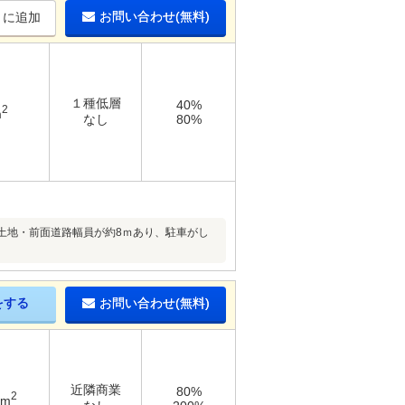
お問い合わせ(無料)
りに追加
１種低層
40%
2
m
なし
80%
土地・前面道路幅員が約8ｍあり、駐車がし
をする
お問い合わせ(無料)
近隣商業
80%
2
5m