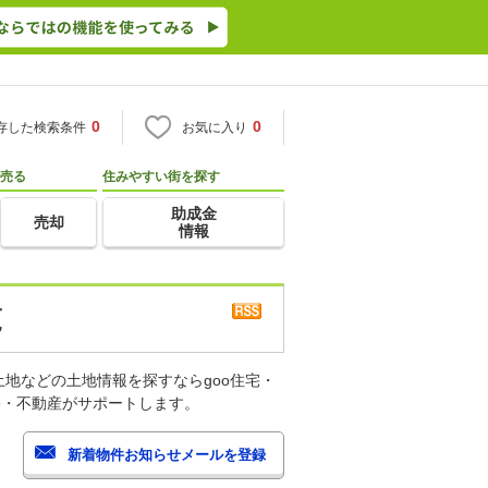
0
0
存した検索条件
お気に入り
売る
住みやすい街を探す
助成金
売却
情報
覧
地などの土地情報を探すならgoo住宅・
宅・不動産がサポートします。