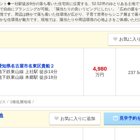
ント◆一社駅徒歩9分の落ち着いた住宅街に位置する、52.52坪のゆとりある土地
で自由にプランニングが可能。「陽当たりの良いリビングにしたい」「広めの庭を
境です。周辺は静かで落ち着いた住環境が広がり、子育て世帯からシニア層まで暮
かな住環境が魅力です。現地では、陽当たりや周辺環境の心地よさをご体感いただ
お気に入
愛知県名古屋市名東区貴船２
4,980
地下鉄東山線 上社駅 徒歩14分
237.
万円
地下鉄東山線 本郷駅 徒歩18分
ガス
1種低層地域
地
見学予約
お気に入りに追加