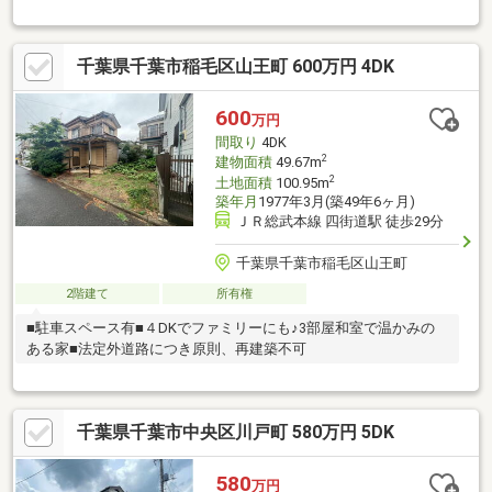
千葉県千葉市稲毛区山王町 600万円 4DK
600
万円
間取り
4DK
2
建物面積
49.67m
2
土地面積
100.95m
築年月
1977年3月(築49年6ヶ月)
ＪＲ総武本線 四街道駅 徒歩29分
千葉県千葉市稲毛区山王町
2階建て
所有権
■駐車スペース有■４DKでファミリーにも♪3部屋和室で温かみの
ある家■法定外道路につき原則、再建築不可
千葉県千葉市中央区川戸町 580万円 5DK
580
万円