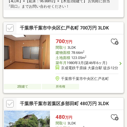
【4LDK】×【延床：96.88m2】×【木造2階建て】 お気軽に担当
『田口』までお問い合わせください！
千葉県千葉市中央区仁戸名町 700万円 3LDK
700
万円
間取り
3LDK
2
建物面積
78.66m
2
土地面積
123.05m
築年月
1980年3月(築46年6ヶ月)
京成電鉄千原線 大森台駅 徒歩12分
千葉県千葉市中央区仁戸名町
2階建て
所有権
千葉県千葉市若葉区多部田町 480万円 3LDK
480
万円
間取り
3LDK