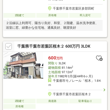
千葉県千葉市若葉区多部田町
2階建て
所有権
即入居可
２沿線以上利用可、陽当り良好、和室、２階建、温水洗浄便座、
浴室に窓、緑豊かな住宅地、通風良好、眺望良好
千葉県千葉市若葉区桜木２ 600万円 3LDK
600
万円
間取り
3LDK
2
建物面積
81.14m
2
土地面積
97.12m
築年月
1982年3月(築44年6ヶ月)
千葉都市モノレール「桜木」1.8Ｋ
ｍ
千葉県千葉市若葉区桜木２
2階建て
南道路
駐車場あり
所有権