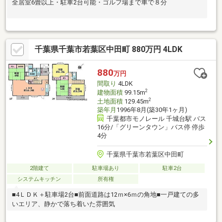
全居室6畳以上・駐車2台可能・ゴルフ場まで車で８分
千葉県千葉市若葉区中田町 880万円 4LDK
880
万円
間取り
4LDK
2
建物面積
99.15m
2
土地面積
129.45m
築年月
1996年8月(築30年1ヶ月)
千葉都市モノレール 千城台駅 バス
16分/「グリーンタウン」バス停 停歩
4分
千葉県千葉市若葉区中田町
2階建て
駐車場あり
駐車2台
システムキッチン
所有権
■4ＬＤＫ＋駐車場2台■前面道路は12ｍ×6ｍの角地■一戸建ての多
いエリア、静かで落ち着いた雰囲気