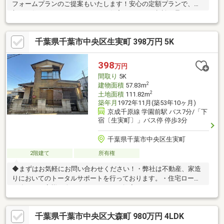
フォームプランのご提案もいたします！安心の定額プランで、理
想のお住まいをかなえませんか？住宅ローンのご相談も承ってお
ります！お気軽にお問合せくださいませ☆□■周辺環境■□ニューヤ
マザキデイリーストア 千葉仁戸名町店／徒歩約2分／約120ｍマル
千葉県千葉市中央区生実町 398万円 5K
エツ 蘇我南町店／徒歩約24分／約1900ｍマツモトキヨシpetit
madoca 千葉仁戸名店／徒歩約11分／約850ｍ松ヶ丘ファミリー
クリニック／徒歩約7分／約550ｍ前藤公園／徒歩約7分／約500ｍ
398
万円
ひまわり幼稚園／徒歩約5分／約400ｍ
間取り
5K
2
建物面積
57.83m
2
土地面積
111.82m
築年月
1972年11月(築53年10ヶ月)
京成千原線 学園前駅 バス7分/「下
宿〔生実町〕」バス停 停歩3分
千葉県千葉市中央区生実町
2階建て
所有権
◆まずはお気軽にお問い合わせください！・弊社は不動産、家造
りにおいてのトータルサポートを行っております。・住宅ローン
に強く、お客様一人ひとりにあったご提案をさせていただきま
す。・スタッフ一同、誠心誠意ご対応させていただきます！◆経
験知識が豊富なスタッフが在籍！迅速な対応を心掛けておりま
千葉県千葉市中央区大森町 980万円 4LDK
す。・お問合せを受けてから即日ご対応をさせていただきま