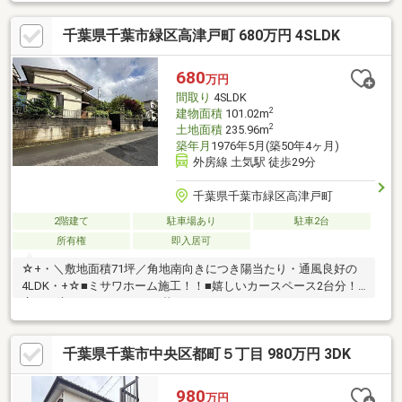
千葉県千葉市緑区高津戸町 680万円 4SLDK
680
万円
間取り
4SLDK
2
建物面積
101.02m
2
土地面積
235.96m
築年月
1976年5月(築50年4ヶ月)
外房線 土気駅 徒歩29分
千葉県千葉市緑区高津戸町
2階建て
駐車場あり
駐車2台
所有権
即入居可
☆+・＼敷地面積71坪／角地南向きにつき陽当たり・通風良好の
4LDK・+☆■ミサワホーム施工！！■嬉しいカースペース2台分！■
広いお庭でゆったりとした暮らしができます
千葉県千葉市中央区都町５丁目 980万円 3DK
980
万円