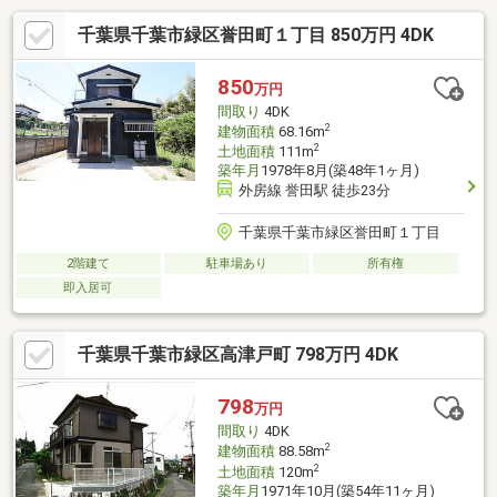
千葉県千葉市緑区誉田町１丁目 850万円 4DK
850
万円
間取り
4DK
2
建物面積
68.16m
2
土地面積
111m
築年月
1978年8月(築48年1ヶ月)
外房線 誉田駅 徒歩23分
千葉県千葉市緑区誉田町１丁目
2階建て
駐車場あり
所有権
即入居可
千葉県千葉市緑区高津戸町 798万円 4DK
798
万円
間取り
4DK
2
建物面積
88.58m
2
土地面積
120m
築年月
1971年10月(築54年11ヶ月)