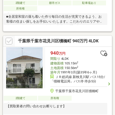
2階建て
都市ガス
駐車場あり
所有権
■全居室和室の落ち着いた作り毎日の生活が充実できるよう、お
客様の住まい探しをお手伝いいたします。こだわりのエリアや条
件などございましたら、お気軽に当社へお問い合わせ下さい。ま
た、弊社では他にも中古住宅を取り扱っています。リフォーム会
社として40年の実績を持つ弊社に購入からリフォームまでお任せ
千葉県千葉市花見川区犢橋町 940万円 4LDK
ください。※こちらの物件は現況渡し・不適合責任免責となりま
す。（相談可）※セットバック必要の可能性あり
940
万円
間取り
4LDK
2
建物面積
105.15m
2
土地面積
150.56m
築年月
1991年3月(築35年6ヶ月)
ＪＲ総武線 新検見川駅 バス15分/
「犢橋電話局」バス停 停歩5分
千葉県千葉市花見川区犢橋町
2階建て
所有権
【買取業者の問い合わせお断りします】