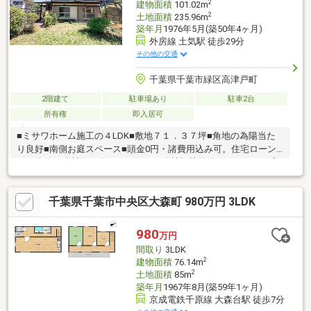
2
建物面積
101.02m
2
土地面積
235.96m
築年月
1976年5月(築50年4ヶ月)
外房線 土気駅 徒歩29分
その他の交通
千葉県千葉市緑区高津戸町
2階建て
駐車場あり
駐車2台
所有権
即入居可
■ミサワホーム施工の４LDK■敷地７１．３７坪■角地の為陽当た
り良好■南側お庭スペース■頭金0円・諸費用込み可。住宅ローン
はFP在籍の当社へお任せください！他社掲載物件もまとめてご案
内可能です。
千葉県千葉市中央区大森町 980万円 3LDK
980
万円
間取り
3LDK
2
建物面積
76.14m
2
土地面積
85m
築年月
1967年8月(築59年1ヶ月)
京成電鉄千原線 大森台駅 徒歩7分