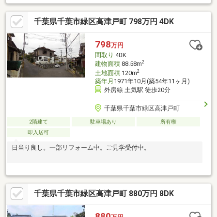
千葉県千葉市緑区高津戸町 798万円 4DK
798
万円
間取り
4DK
2
建物面積
88.58m
2
土地面積
120m
築年月
1971年10月(築54年11ヶ月)
外房線 土気駅 徒歩20分
千葉県千葉市緑区高津戸町
2階建て
駐車場あり
所有権
即入居可
日当り良し。一部リフォーム中。ご見学受付中。
千葉県千葉市緑区高津戸町 880万円 8DK
880