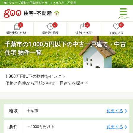
NTTグループ運営の不動産総合サイト goo住宅・不動産
1
0
0
0
最近検索した条件
最近見た物件
保存した条件
お気に入り
千葉市の1,000万円以下の中古一戸建て・中古
住宅 物件一覧
1,000万円以下の物件をセレクト
価格と条件から理想の中古一戸建てを探そう
地域
変更する
千葉市
条件
変更する
～1000万円以下