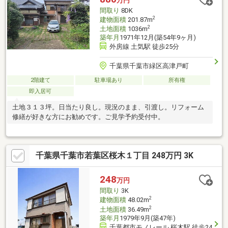
万円
間取り
8DK
2
建物面積
201.87m
2
土地面積
1036m
築年月
1971年12月(築54年9ヶ月)
外房線 土気駅 徒歩25分
千葉県千葉市緑区高津戸町
2階建て
駐車場あり
所有権
即入居可
土地３１３坪。日当たり良し。現況のまま、引渡し。リフォーム
修繕が好きな方にお勧めです。ご見学予約受付中。
千葉県千葉市若葉区桜木１丁目 248万円 3K
248
万円
間取り
3K
2
建物面積
48.02m
2
土地面積
36.49m
築年月
1979年9月(築47年)
千葉都市モノレール 桜木駅 徒歩24