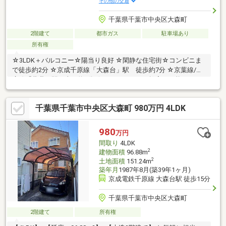
その他の交通
千葉県千葉市中央区大森町
2階建て
都市ガス
駐車場あり
所有権
☆3LDK＋バルコニー☆陽当り良好 ☆閑静な住宅街☆コンビニま
で徒歩約2分 ☆京成千原線「大森台」駅 徒歩約7分 ☆京葉線/内
房線「蘇我」駅 車で約9分 ☆リフォームのご提案も可能です
千葉県千葉市中央区大森町 980万円 4LDK
980
万円
間取り
4LDK
2
建物面積
96.88m
2
土地面積
151.24m
築年月
1987年8月(築39年1ヶ月)
京成電鉄千原線 大森台駅 徒歩15分
千葉県千葉市中央区大森町
2階建て
所有権