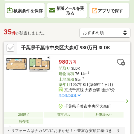
新着メールを受
検索条件を保存
アプリで探す
取る
35
件
が該当しました。
千葉県千葉市中央区大森町 980万円 3LDK
980
万円
間取り
3LDK
2
建物面積
76.14m
2
土地面積
85m
築年月
1967年8月(築59年1ヶ月)
京成千原線 大森台駅 徒歩7分
その他の交通
千葉県千葉市中央区大森町
2階建て
都市ガス
駐車場あり
所有権
～リフォームはナカジツにおまかせ！～豊富な実績に基づき、リ