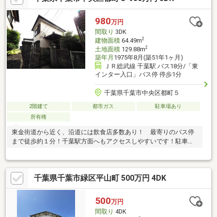
980
万円
間取り
3DK
2
建物面積
64.49m
2
土地面積
129.88m
築年月
1975年8月(築51年1ヶ月)
ＪＲ総武線 千葉駅 バス18分/「東
インター入口」バス停 停歩1分
千葉県千葉市中央区都町５
2階建て
都市ガス
駐車場あり
所有権
東金街道から近く、沿道には飲食店多数あり！ 最寄りのバス停
まで徒歩約１分！千葉駅方面へもアクセスしやすいです！駐車ス
ペース有り！
千葉県千葉市緑区平山町 500万円 4DK
500
万円
間取り
4DK