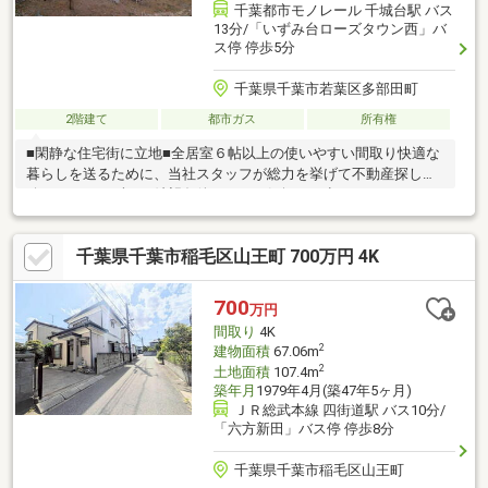
千葉都市モノレール 千城台駅 バス
13分/「いずみ台ローズタウン西」バ
ス停 停歩5分
千葉県千葉市若葉区多部田町
2階建て
都市ガス
所有権
■閑静な住宅街に立地■全居室６帖以上の使いやすい間取り快適な
暮らしを送るために、当社スタッフが総力を挙げて不動産探しを
致します。まずはご希望条件などをお気軽にお申しつけください
ませ。また、弊社では他にも中古住宅を取り扱っています。リフ
ォーム会社として40年の実績を持つ弊社に購入からリフォームま
千葉県千葉市稲毛区山王町 700万円 4K
でお任せください。※こちらの物件は現況渡し・一部未登記・境
界非明示・不適合責任免責となります。（相談可）
700
万円
間取り
4K
2
建物面積
67.06m
2
土地面積
107.4m
築年月
1979年4月(築47年5ヶ月)
ＪＲ総武本線 四街道駅 バス10分/
「六方新田」バス停 停歩8分
千葉県千葉市稲毛区山王町