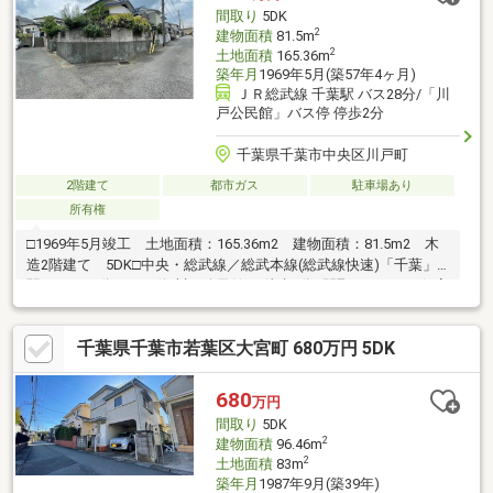
間取り
5DK
2
建物面積
81.5m
2
土地面積
165.36m
築年月
1969年5月(築57年4ヶ月)
ＪＲ総武線 千葉駅 バス28分/「川
戸公民館」バス停 停歩2分
千葉県千葉市中央区川戸町
2階建て
都市ガス
駐車場あり
所有権
□1969年5月竣工 土地面積：165.36m2 建物面積：81.5m2 木
造2階建て 5DK□中央・総武線／総武本線(総武線快速)「千葉」
駅 バス28分（バス停:川戸公民館） 徒歩2分□間取り：5DK 個室
をしっかり確保しつつ、 共有スペースもしっかり取られていま
す□用途地域：第一種低層住居専用地域□浴室・トイレに窓あり
千葉県千葉市若葉区大宮町 680万円 5DK
自然換気ができ、湿気やニオイがこもりにくく、 清潔な空間を
保ちやすい仕様です
680
万円
間取り
5DK
2
建物面積
96.46m
2
土地面積
83m
築年月
1987年9月(築39年)