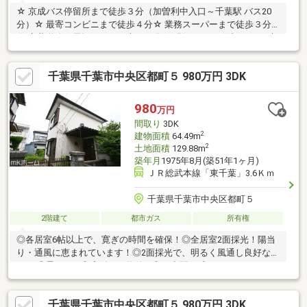
☆ 京成バス停留所まで徒歩３分（加曽利中入口～千葉駅 バス20
分）☆ 最寄コンビニまで徒歩４分☆ 業務スーパーまで徒歩３分
☆ 京葉道路・貝塚ＩＣまで車で６分☆ 現況でのお引渡しです※ 契
約不適合責任免責※ 桜木霊園が隣接しています ※ 建物利用
時、大規模なリフォーム必要（雨漏り等）※ 未登記増築部分（約
千葉県千葉市中央区都町５ 980万円 3DK
0.8㎡あり）※ 前面道路都市ガス管埋設有
980
万円
間取り
3DK
2
建物面積
64.49m
2
土地面積
129.88m
築年月
1975年8月(築51年1ヶ月)
ＪＲ総武本線「東千葉」3.6Ｋｍ
千葉県千葉市中央区都町５
2階建て
都市ガス
所有権
◎各居室6帖以上で、寛ぎの時間を確保！◎全居室2面採光！陽当
り・通風に恵まれています！◎2面採光で、明るく風通し良好な
DK！◎柔らかい和室付きの物件！和の空間を感じることのできる
落ち着きある一部屋です！◎収納が充実しているのでお荷物が多
くてもキレイにスッキリ収納できます！◎お庭付き！ガーデニン
千葉県千葉市中央区都町５ 980万円 3DK
グや家庭菜園などが楽しめますね！