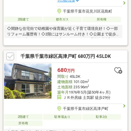
その他の交通
千葉県千葉市花見川区花島町
2階建て
都市ガス
所有権
◇閑静な住宅街で幼稚園や保育園が近く子育て環境良好！◇一部
リフォーム履歴有！◇2階にはサンルーム付き！◇公園まで徒歩
で約1分！◇リフォームのご提案もいたします！【周辺環境】・
Big-A千葉花見川団地店/徒歩約10分/約780ｍ・ローソンストア１
００花見川店/徒歩約14分/約1100ｍ・花見川団地内郵便局/徒歩約
千葉県千葉市緑区高津戸町 680万円 4SLDK
11分/約840ｍ・まこと第二幼稚園/徒歩約5分/約400ｍ・花見川さ
くら学園保育園/徒歩約1分/約20ｍ・花島公園/徒歩約1分/約20
ｍ・花島小学校/徒歩約12分/約900ｍ・花見川小学校/徒歩約19分/
680
万円
約1500ｍ・花見川中学校/徒歩約3分/約180ｍ
間取り
4SLDK
2
建物面積
101.02m
2
土地面積
235.96m
築年月
1976年5月(築50年4ヶ月)
ＪＲ外房線 土気駅 徒歩29分
千葉県千葉市緑区高津戸町
2階建て
駐車場あり
駐車2台
所有権