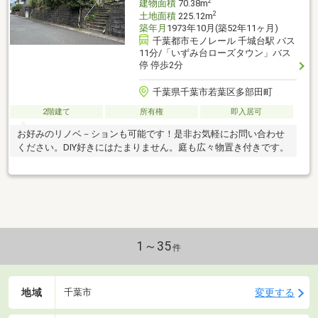
2
建物面積
70.38m
2
土地面積
225.12m
築年月
1973年10月(築52年11ヶ月)
千葉都市モノレール 千城台駅 バス
11分/「いずみ台ローズタウン」バス
停 停歩2分
千葉県千葉市若葉区多部田町
2階建て
所有権
即入居可
お好みのリノベ－ションも可能です！是非お気軽にお問い合わせ
ください。DIY好きにはたまりません。庭も広々物置き付きです。
1～35
件
地域
変更する
千葉市