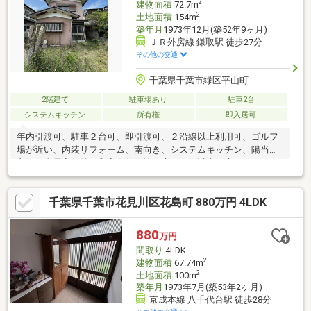
2
建物面積
72.7m
2
土地面積
154m
築年月
1973年12月(築52年9ヶ月)
ＪＲ外房線 鎌取駅 徒歩27分
その他の交通
千葉県千葉市緑区平山町
2階建て
駐車場あり
駐車2台
システムキッチン
所有権
即入居可
年内引渡可、駐車２台可、即引渡可、２沿線以上利用可、ゴルフ
場が近い、内装リフォーム、南向き、システムキッチン、陽当り
良好、全居室収納、和室、整形地、庭１０坪以上、庭、シャワー
付洗面化粧台、２階建、フローリング張替、温水洗浄便座、浴室
に窓、緑豊かな住宅地、通風良好、平坦地、高機能トイレ
千葉県千葉市花見川区花島町 880万円 4LDK
880
万円
間取り
4LDK
2
建物面積
67.74m
2
土地面積
100m
築年月
1973年7月(築53年2ヶ月)
京成本線 八千代台駅 徒歩28分