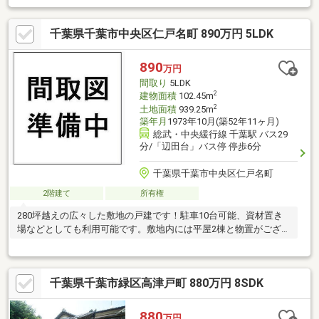
千葉県千葉市中央区仁戸名町 890万円 5LDK
890
万円
間取り
5LDK
2
建物面積
102.45m
2
土地面積
939.25m
築年月
1973年10月(築52年11ヶ月)
総武・中央緩行線 千葉駅 バス29
分/「辺田台」バス停 停歩6分
千葉県千葉市中央区仁戸名町
2階建て
所有権
280坪越えの広々した敷地の戸建です！駐車10台可能、資材置き
場などとしても利用可能です。敷地内には平屋2棟と物置がござい
ます。
千葉県千葉市緑区高津戸町 880万円 8SDK
880
万円