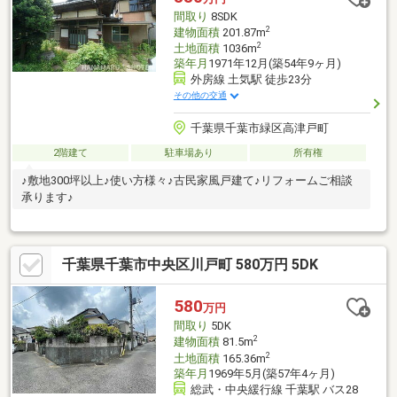
間取り
8SDK
2
建物面積
201.87m
2
土地面積
1036m
築年月
1971年12月(築54年9ヶ月)
外房線 土気駅 徒歩23分
その他の交通
千葉県千葉市緑区高津戸町
2階建て
駐車場あり
所有権
♪敷地300坪以上♪使い方様々♪古民家風戸建て♪リフォームご相談
承ります♪
千葉県千葉市中央区川戸町 580万円 5DK
580
万円
間取り
5DK
2
建物面積
81.5m
2
土地面積
165.36m
築年月
1969年5月(築57年4ヶ月)
総武・中央緩行線 千葉駅 バス28