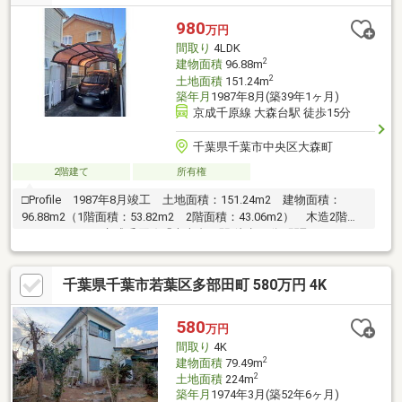
す。・その他物件情報も多数ございます！お気軽にお問い合わせ
ください
980
万円
間取り
4LDK
2
建物面積
96.88m
2
土地面積
151.24m
築年月
1987年8月(築39年1ヶ月)
京成千原線 大森台駅 徒歩15分
千葉県千葉市中央区大森町
2階建て
所有権
□Profile 1987年8月竣工 土地面積：151.24m2 建物面積：
96.88m2（1階面積：53.82m2 2階面積：43.06m2） 木造2階建
て □Access 京成千原線「大森台」駅 徒歩15分□間取り：4LDK
タイプ□用途地域：第一種低層住居専用地域【本物件担当者】店
舗名：津田沼センター 担当：田口■フリーコール：0120-952-884
千葉県千葉市若葉区多部田町 580万円 4K
本物件に関するご質問・ご要望等ございましたら、お気軽にお問
い合わせください。ご連絡を、心よりお待ちしております。
580
万円
間取り
4K
2
建物面積
79.49m
2
土地面積
224m
築年月
1974年3月(築52年6ヶ月)