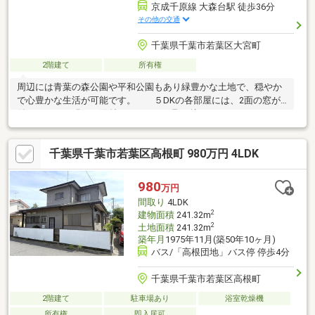
京成千原線 大森台駅 徒歩36分
その他の交通
千葉県千葉市若葉区大宮町
2階建て
所有権
周辺には青葉の森公園や平和公園もあり緑豊かな土地で、穏やか
で心豊かな生活が可能です。 ５DKの各部屋には、2面の窓が
付いており、明るい陽射しをたくさん取り込むことができま
す。 風の通りもよくなるので、天気の良い日は、お部屋の空気
をリフレッシュできます。 子供部屋は子供の成長を促すことが
千葉県千葉市若葉区高根町 980万円 4LDK
できる大事な空間です。自由にお部屋選びができるのも魅力で
す。 お好きにリノベーションすることも可能ですので、お子様
の成長に合わせて考えるのもよいです。キッチンは壁付キッチン
980
万円
ですので、お料理に集中できますし、ちょっと振り返れば、ダイ
間取り
4LDK
ニングキッチンで、くつろぐご家族の方ともコミュニケーション
2
建物面積
241.32m
がとれます。
2
土地面積
241.32m
築年月
1975年11月(築50年10ヶ月)
バス/「高根団地」バス停 停歩4分
千葉県千葉市若葉区高根町
2階建て
駐車場あり
浴室乾燥機
所有権
即入居可