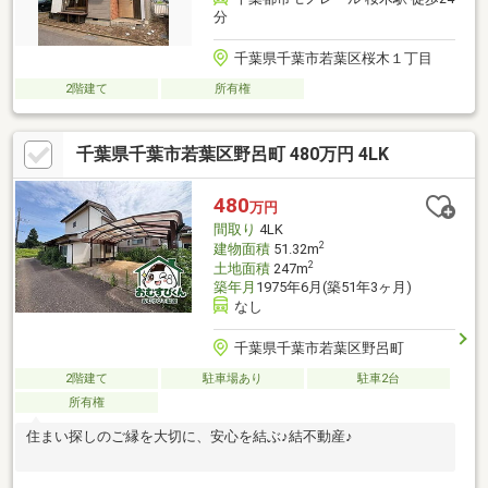
分
千葉県千葉市若葉区桜木１丁目
2階建て
所有権
千葉県千葉市若葉区野呂町 480万円 4LK
480
万円
間取り
4LK
2
建物面積
51.32m
2
土地面積
247m
築年月
1975年6月(築51年3ヶ月)
なし
千葉県千葉市若葉区野呂町
2階建て
駐車場あり
駐車2台
所有権
住まい探しのご縁を大切に、安心を結ぶ♪結不動産♪