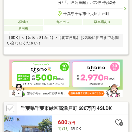
分/「川戸公民館」バス停 停歩2分
千葉県千葉市中央区川戸町
2階建て
都市ガス
駐車場あり
所有権
【5DK】×【延床：81.5m2】×【北東角地】お気軽に担当までお問
い合わせください！
千葉県千葉市緑区高津戸町 680万円 4SLDK
680
万円
間取り
4SLDK