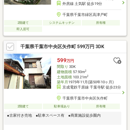
外房線 土気駅 徒歩19分
千葉県千葉市緑区高津戸町
2階建て
システムキッチン
所有権
即入居可
千葉県千葉市中央区矢作町 599万円 3DK
599
万円
間取り
3DK
2
建物面積
57.93m
2
土地面積
103.21m
築年月
1975年11月(築50年10ヶ月)
京成電鉄千原線 千葉寺駅 徒歩23分
千葉県千葉市中央区矢作町
2階建て
駐車場あり
所有権
●古家付き売地 ●駐車スペース有 ●商業施設徒歩圏内