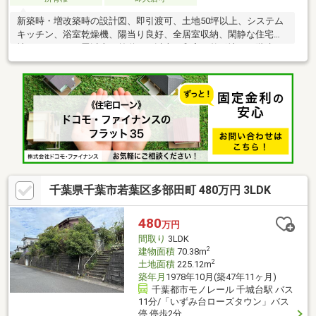
新築時・増改築時の設計図、即引渡可、土地50坪以上、システム
キッチン、浴室乾燥機、陽当り良好、全居室収納、閑静な住宅
地、ＬＤＫ１５畳以上、前道６ｍ以上、和室、整形地、２階建、
２面以上バルコニー、南面バルコニー、温水洗浄便座、浴室に
窓、ＴＶモニタ付インターホン、緑豊かな住宅地、ウッドデッ
キ、南西向き、全居室６畳以上、開発分譲地内、周辺交通量少な
め、浄水器
千葉県千葉市若葉区多部田町 480万円 3LDK
480
万円
間取り
3LDK
2
建物面積
70.38m
2
土地面積
225.12m
築年月
1978年10月(築47年11ヶ月)
千葉都市モノレール 千城台駅 バス
11分/「いずみ台ローズタウン」バス
停 停歩2分