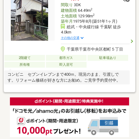
間取り
3DK
2
建物面積
64.49m
2
土地面積
129.98m
築年月
1975年8月(築51年1ヶ月)
総武・中央緩行線 千葉駅 徒歩
4.0km
その他の交通
千葉県千葉市中央区都町５丁目
2階建て
都市ガス
駐車場あり
所有権
即入居可
コンビニ セブンイレブンまで400ｍ。現況のまま、引渡しで
す。リフォーム修繕が好きな方にお勧め。ご見学予約受付中。