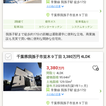
常磐線 我孫子駅 徒歩17分
その他の交通
千葉県我孫子市並木９丁目
2階建て
都市ガス
駐車場あり
駐車2台
カウンターキッチン
システムキッチン
我孫子駅まで徒歩約17分の距離は通勤通学に便利な立地。商業施
設も充実で買い物に便利な閑静な住宅街。
千葉県我孫子市並木９丁目 3,380万円 4LDK
3,380
万円
間取り
4LDK
2
建物面積
95.64m
2
土地面積
129.53m
築年月
2025年8月(築1年1ヶ月)
常磐線 我孫子駅 徒歩17分
その他の交通
千葉県我孫子市並木９丁目