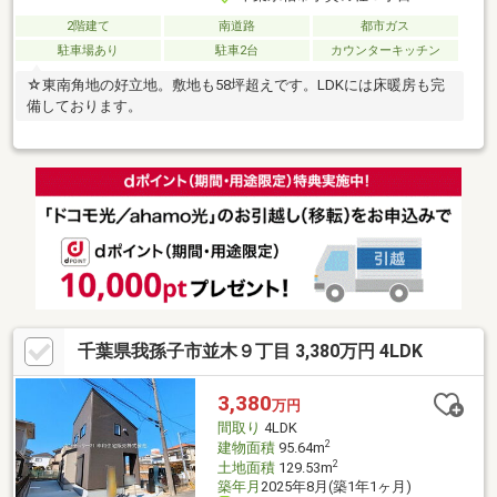
2階建て
南道路
都市ガス
駐車場あり
駐車2台
カウンターキッチン
☆東南角地の好立地。敷地も58坪超えです。LDKには床暖房も完
備しております。
千葉県我孫子市並木９丁目 3,380万円 4LDK
3,380
万円
間取り
4LDK
2
建物面積
95.64m
2
土地面積
129.53m
築年月
2025年8月(築1年1ヶ月)