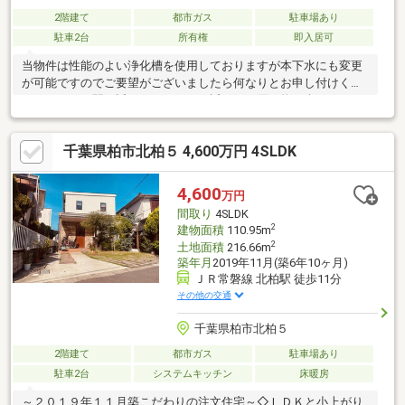
2階建て
都市ガス
駐車場あり
駐車2台
所有権
即入居可
当物件は性能のよい浄化槽を使用しておりますが本下水にも変更
が可能ですのでご要望がございましたら何なりとお申し付けくだ
さい。また、駅も近く、スーパーも近いので買い物も楽ちんです
よ♪さらには我孫子駅は始発駅なので座って通勤できますし、高台
に位置してるので外からの視線も気にせず、風通しも大変良いお
千葉県柏市北柏５ 4,600万円 4SLDK
家です♪このような魅力が詰まった物件はなかなか出ません！是非
現地を確認してください！エアコンやカーテンレールなど、ご要
望があればそのままお使いいただくことも可能です。室内もきれ
4,600
万円
いにお使いです♪♪お問合せお待ちしております！東京方面・始発
間取り
4SLDK
駅になりますので座って通勤できます。年内引渡可、駐車２台可
2
建物面積
110.95m
2
土地面積
216.66m
築年月
2019年11月(築6年10ヶ月)
ＪＲ常磐線 北柏駅 徒歩11分
その他の交通
千葉県柏市北柏５
2階建て
都市ガス
駐車場あり
駐車2台
システムキッチン
床暖房
～２０１９年１１月築こだわりの注文住宅～◇ＬＤＫと小上がり