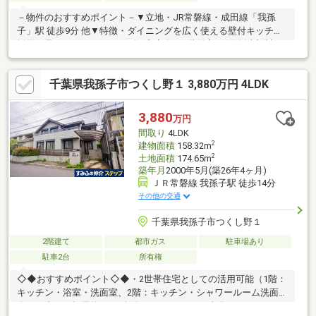
－物件のおすすめポイント－▼立地・JR常磐線・成田線「我孫
子」駅 徒歩9分 他▼特徴・ダイニングを広く使える壁付キッチン
採用・足をのばしてくつろげる和室有・2階洋室は3面採光設計、
南側にバルコニーを2ヶ所設置・各水回りに自然換気可能な窓有・
駐車スペース2台分有(車種による)▼周辺環境・スーパー「イトー
千葉県我孫子市つくし野１ 3,880万円 4LDK
ヨーカドー我孫子南口店」徒歩7分(約550m)・セブンイレブン我
孫子緑1丁目店 徒歩4分(約300m)・楚人冠公園 徒歩2分(約150m)
3,880
万円
間取り
4LDK
2
建物面積
158.32m
2
土地面積
174.65m
築年月
2000年5月(築26年4ヶ月)
ＪＲ常磐線 我孫子駅 徒歩14分
その他の交通
千葉県我孫子市つくし野１
2階建て
都市ガス
駐車場あり
駐車2台
所有権
◇◆おすすめポイント◇◆・2世帯住宅としての活用可能（1階：
キッチン・浴室・洗面室、2階：キッチン・シャワールーム洗面室
有）・南西側幅員約6.0ｍ公道・カースペース1台分＋カーポート1