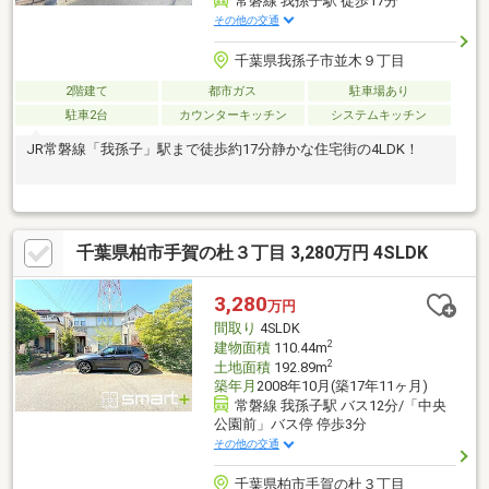
常磐線 我孫子駅 徒歩17分
その他の交通
千葉県我孫子市並木９丁目
2階建て
都市ガス
駐車場あり
駐車2台
カウンターキッチン
システムキッチン
JR常磐線「我孫子」駅まで徒歩約17分静かな住宅街の4LDK！
千葉県柏市手賀の杜３丁目 3,280万円 4SLDK
3,280
万円
間取り
4SLDK
2
建物面積
110.44m
2
土地面積
192.89m
築年月
2008年10月(築17年11ヶ月)
常磐線 我孫子駅 バス12分/「中央
公園前」バス停 停歩3分
その他の交通
千葉県柏市手賀の杜３丁目