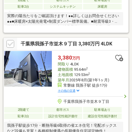
2階建て
都市ガス
駐車場あり
駐車2台
システムキッチン
床暖房
実際の陽当たりをご確認頂けます！●●詳しくはお問合せください
●●■床暖房×太陽光発電×制震ダンパー標準装備。■耐震等級3・断
熱等性能等級5・一次エネルギー消費量等級6 ZEH水準を満たし
た省エネ住宅。■23帖超のリビングからテラスにつながる、アウ
トドアリビングを愉しむ暮らし■保育園・幼稚園・普段のお買い
千葉県我孫子市並木９丁目 3,380万円 4LDK
物施設が徒歩10分圏内に揃う■駐車スペース2台分。ゆとりある敷
地に誕生。■お問合せはBLISS松戸店 047-361-3941 へお気軽に
どうぞ！※ガイダンスより2番を押してください※
3,380
万円
間取り
4LDK
2
建物面積
95.64m
2
土地面積
129.53m
築年月
2025年8月(築1年1ヶ月)
常磐線 我孫子駅 徒歩17分
その他の交通
千葉県我孫子市並木９丁目
2階建て
都市ガス
駐車場あり
駐車2台
設計住宅性能評価付
建設住宅性能評価付
我孫子駅徒歩17分・断熱等級6取得の省エネ住宅！宅配ボックス
など設備も充実！各種税制優遇の長期優良住宅認定物件！