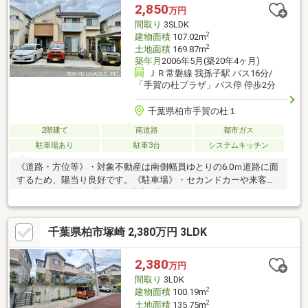
30m)■ ご希望の住まい探しをお手伝いします ━━━━━・・・物
2,850
万円
件の詳細・ご相談はお気軽にお問い合わせください。
間取り
3SLDK
2
建物面積
107.02m
2
土地面積
169.87m
築年月
2006年5月(築20年4ヶ月)
ＪＲ常磐線 我孫子駅 バス16分/
「手賀の杜プラザ」バス停 停歩2分
千葉県柏市手賀の杜１
2階建て
南道路
都市ガス
駐車場あり
駐車3台
システムキッチン
《道路・方位等》・対象不動産は南側幅員ゆとりの6.0ｍ道路に面
するため、陽当り良好です。《駐車場》・セカンドカーや来客用
にうれしい4台分（駐車可能寸法に制限あり）のカースペース有
り。《改修・リフォーム》・令和5年8月に内装リフォームを完了
しています。全室壁紙クロス張替え フローリング張替え キッ
千葉県柏市塚崎 2,380万円 3LDK
チン交換 洗面化粧台交換 トイレ（1階、2階）交換 建具交
換 クリーニング等《リビングメッセージ》・【ランドロームフ
ードマーケット 沼南店】（約2kｍ）・【柏市立風早北部小学校】
2,380
万円
（約2.4kｍ）・【柏市立大津ケ丘中学校】（約2.9kｍ）◆湖南地
間取り
3LDK
区地区計画区域
2
建物面積
100.19m
2
土地面積
135.75m