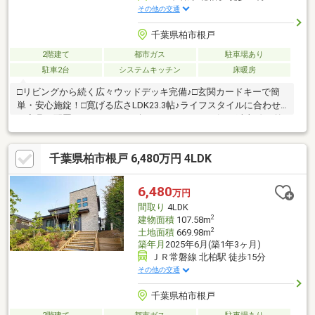
その他の交通
千葉県柏市根戸
2階建て
都市ガス
駐車場あり
駐車2台
システムキッチン
床暖房
□リビングから続く広々ウッドデッキ完備♪□玄関カードキーで簡
単・安心施錠！□寛げる広さLDK23.3帖♪ライフスタイルに合わせ
た家具の配置やインテリアが楽しめますね♪□リビング上部吹き抜
けで空間に立体感がうまれます♪□LDKに電気暖炉・ガス温水式床
暖房装備♪□ご家族の笑顔が見える人気の対面キッチン♪□自動でお
千葉県柏市根戸 6,480万円 4LDK
風呂の準備が整うオートバス♪【周辺環境】○富勢小学校：徒歩13
分○富勢中学校：徒歩16分○とみせ幼稚園：徒歩7分○根戸保育園：
徒歩10分○マミーマートマミープラス柏根戸店：徒歩7分○セブン
6,480
万円
イレブン我孫子根戸店：徒歩10分◯ドラッグセイムス柏根戸店：
間取り
4LDK
徒歩7分
2
建物面積
107.58m
2
土地面積
669.98m
築年月
2025年6月(築1年3ヶ月)
ＪＲ常磐線 北柏駅 徒歩15分
その他の交通
千葉県柏市根戸