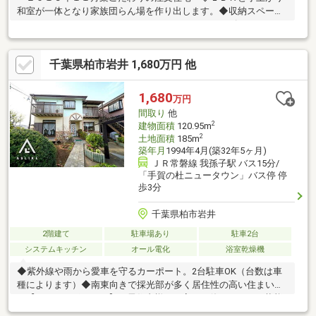
和室が一体となり家族団らん場を作り出します。◆収納スペース
にもこだわり、ウォークインクローゼットやシューズクローク、
パントリーなど豊富に収納可能です◇２階には書斎もあり、テレ
ワークや趣味の部屋に最適です。◆１階は全面床暖房が効く設計
千葉県柏市岩井 1,680万円 他
となっており冬場は暖かく過ごせます。◇近隣には「北柏ふるさ
と公園」があり四季の移ろいを感じられます。◆その他随所にオ
ーナー様のこだわりが感じられますので是非一度ご見学くださ
1,680
万円
い。
間取り
他
2
建物面積
120.95m
2
土地面積
185m
築年月
1994年4月(築32年5ヶ月)
ＪＲ常磐線 我孫子駅 バス15分/
「手賀の杜ニュータウン」バス停 停
歩3分
千葉県柏市岩井
2階建て
駐車場あり
駐車2台
システムキッチン
オール電化
浴室乾燥機
◆紫外線や雨から愛車を守るカーポート。2台駐車OK（台数は車
種によります）◆南東向きで採光部が多く居住性の高い住まいで
す【おすすめポイント】・居住者様が丁寧にお使いですので状態
良好・人気のオール電化住宅です・外階段で2階に出入りできま