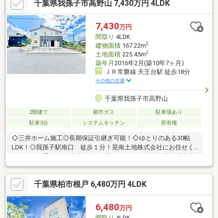
千葉県我孫子市高野山 7,430万円 4LDK
7,430
万円
間取り
4LDK
2
建物面積
167.22m
2
土地面積
225.45m
築年月
2016年2月(築10年7ヶ月)
ＪＲ常磐線 天王台駅 徒歩18分
その他の交通
千葉県我孫子市高野山
2階建て
都市ガス
駐車場あり
駐車3台
システムキッチン
所有権
◇三井ホーム施工◎長期保証引継ぎ可能！◇ゆとりのある30帖
LDK！◎我孫子駅南口 徒歩１分！晃南土地株式会社にお任せく
ださい！！晃南土地株式会社はお取引の９０％以上が我孫子市内
です。社員も我孫子に所縁のあるものだけなので安心です！当日
案内もしっかり対応！！住宅ローン相談もみなさまお気軽にいた
千葉県柏市根戸 6,480万円 4LDK
だいております。晃南土地株式会社：電話番号【０４－７１８２
－６６６２】担当 西村【080-8493-3913】までお問合せください
6,480
万円
間取り
4LDK