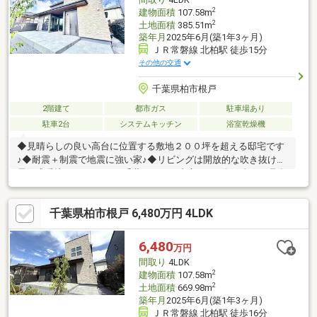
2
建物面積
107.58m
2
土地面積
385.51m
築年月
2025年6月(築1年3ヶ月)
ＪＲ常磐線 北柏駅 徒歩15分
その他の交通
千葉県柏市根戸
2階建て
都市ガス
駐車場あり
駐車2台
システムキッチン
浴室乾燥機
◆見晴らしの良い高台に位置する敷地２００坪を超える邸宅です
♪◆耐震＋制震で地震に強い家♪◆リビングは開放的な吹き抜けや
電気式暖炉もあります♪＼千葉エリアを中心に３万軒を超える取扱
い物件／◆スマートプラス松戸では幅広いエリアで豊富な物件を
ご紹介可能♪◆お客様のご希望に沿うお住まいも弊社ならきっと
千葉県柏市根戸 6,480万円 4LDK
見つかります！＼住宅ローンならお任せください！最適な金融機
関をご紹介いたします♪／◆借入がある・転職したて・過去に金
融事故があった・他社様でダメだった・・・◆スマートプラス松
6,480
万円
戸にぜひ一度ご相談ください！通過実績多数ございます♪
間取り
4LDK
2
建物面積
107.58m
2
土地面積
669.98m
築年月
2025年6月(築1年3ヶ月)
ＪＲ常磐線 北柏駅 徒歩16分