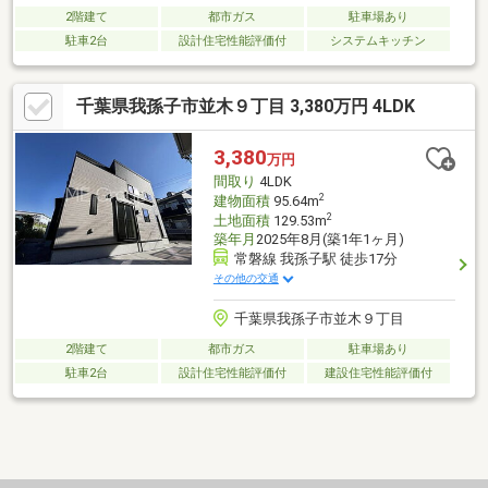
2階建て
都市ガス
駐車場あり
駐車2台
設計住宅性能評価付
システムキッチン
千葉県我孫子市並木９丁目 3,380万円 4LDK
3,380
万円
間取り
4LDK
2
建物面積
95.64m
2
土地面積
129.53m
築年月
2025年8月(築1年1ヶ月)
常磐線 我孫子駅 徒歩17分
その他の交通
千葉県我孫子市並木９丁目
2階建て
都市ガス
駐車場あり
駐車2台
設計住宅性能評価付
建設住宅性能評価付