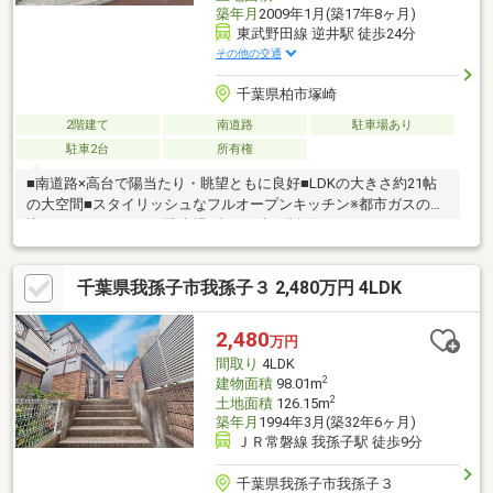
築年月
2009年1月(築17年8ヶ月)
東武野田線 逆井駅 徒歩24分
その他の交通
千葉県柏市塚崎
2階建て
南道路
駐車場あり
駐車2台
所有権
■南道路×高台で陽当たり・眺望ともに良好■LDKの大きさ約21帖
の大空間■スタイリッシュなフルオープンキッチン※都市ガスの引
込もされています。※駐車場2台目は車種制限あり
千葉県我孫子市我孫子３ 2,480万円 4LDK
2,480
万円
間取り
4LDK
2
建物面積
98.01m
2
土地面積
126.15m
築年月
1994年3月(築32年6ヶ月)
ＪＲ常磐線 我孫子駅 徒歩9分
千葉県我孫子市我孫子３