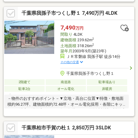
台分有り(車種による)・階段下収納スペース有り・閑静な住宅
街・2000年5月築・ＪＲ常磐線／東京メトロ千代田線「我孫子」
千葉県我孫子市つくし野１ 7,490万円 4LDK
駅まで徒歩14分・土地面積：174.65㎡(52.83坪)・建物面積：
158.32㎡(47.89坪)
7,490
万円
間取り
4LDK
2
建物面積
239.62m
2
土地面積
318.26m
築年月
2003年9月(築23年)
ＪＲ常磐線 我孫子駅 徒歩14分
その他の交通
千葉県我孫子市つくし野１
2階建て
南道路
駐車場あり
駐車2台
オール電化
床暖房
－物件のおすすめポイント－▼立地・高台に位置▼特徴・敷地面
積約96.27坪、建物面積約72.48坪・オール電化採用・各階にキッ
チン・浴室・洗面室・トイレ有・各階LDKは3面採光設計・対面式
キッチン採用・納戸等、随所に収納有・南側にバルコニー・庭を
配置・駐車2台可能(車種制限有)▼設備・IHクッキングヒーター・
千葉県柏市手賀の杜１ 2,850万円 3SLDK
1721サイズの浴室(各階)▼周辺環境・スーパー「ベルクフォルテ
我孫子店」徒歩9分(約720m)・つくし野第一公園 徒歩1分(約