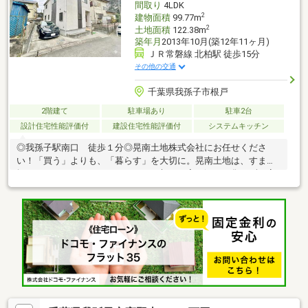
間取り
4LDK
2
建物面積
99.77m
2
土地面積
122.38m
築年月
2013年10月(築12年11ヶ月)
ＪＲ常磐線 北柏駅 徒歩15分
その他の交通
千葉県我孫子市根戸
2階建て
駐車場あり
駐車2台
設計住宅性能評価付
建設住宅性能評価付
システムキッチン
◎我孫子駅南口 徒歩１分◎晃南土地株式会社にお任せくださ
い！「買う」よりも、「暮らす」を大切に。晃南土地は、すまい
探しのパートナーとして、あなたの想いに寄り添い、焦らず丁寧
にサポートします。我孫子で35年以上、“安心して暮らせる家”を
一緒に考えてきました。理想のすまいを、一緒に見つけましょ
う！晃南土地株式会社：電話番号【０４－７１８２－６６６２】
担当 西村【090-8493-3913】までお問合せください