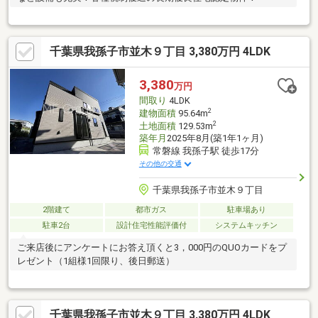
千葉県我孫子市並木９丁目 3,380万円 4LDK
3,380
万円
間取り
4LDK
2
建物面積
95.64m
2
土地面積
129.53m
築年月
2025年8月(築1年1ヶ月)
常磐線 我孫子駅 徒歩17分
その他の交通
千葉県我孫子市並木９丁目
2階建て
都市ガス
駐車場あり
駐車2台
設計住宅性能評価付
システムキッチン
ご来店後にアンケートにお答え頂くと3，000円のQUOカードをプ
レゼント（1組様1回限り、後日郵送）
千葉県我孫子市並木９丁目 3,380万円 4LDK