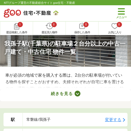
NTTグループ運営の不動産総合サイト goo住宅・不動産
1
0
0
0
最近検索した条件
最近見た物件
保存した条件
お気に入り
我孫子駅(千葉県)の駐車場２台分以上の中古一
戸建て・中古住宅 物件一覧
車が必須の地域で家を購入する際は、2台分の駐車場が付いてい
る物件を探すことがおすすめ。夫婦それぞれが自宅に車を置ける
ので、通勤や買い物の際に困ることがありません。ここでは、駐
続きを見る
車場2台分以上を備えている中古の一戸建てを紹介します。物件
別に間取りや設備、周辺の環境が異なるので、重視したいポイン
トをチェックしましょう。
駅
変更する
常磐線/我孫子