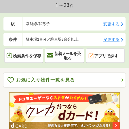
1～23
件
駅
変更する
常磐線/我孫子
条件
変更する
駐車場2台分／駐車場3台分以上
新着メールを受
検索条件を保存
アプリで探す
取る
お気に入り物件一覧を見る