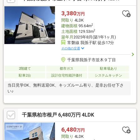
3,380
万円
間取り
4LDK
2
建物面積
95.64m
2
土地面積
129.53m
築年月
2025年8月(築1年1ヶ月)
常磐線 我孫子駅 徒歩17分
その他の交通
千葉県我孫子市並木９丁目
2階建て
都市ガス
駐車場あり
駐車2台
設計住宅性能評価付
システムキッチン
当日見学OK、無料送迎OK、キッズルーム有り、是非お任せ下さ
い♪
千葉県柏市根戸 6,480万円 4LDK
6,480
万円
間取り
4LDK