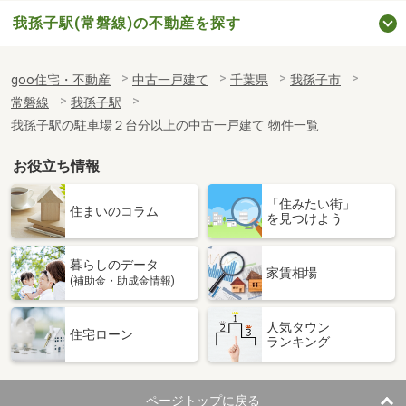
我孫子駅(常磐線)の不動産を探す
goo住宅・不動産
中古一戸建て
千葉県
我孫子市
常磐線
我孫子駅
我孫子駅の駐車場２台分以上の中古一戸建て 物件一覧
お役立ち情報
「住みたい街」
住まいのコラム
を見つけよう
暮らしのデータ
家賃相場
(補助金・助成金情報)
人気タウン
住宅ローン
ランキング
ページトップに戻る