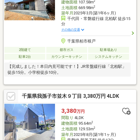
2
建物面積
107.58m
2
土地面積
669.98m
築年月
2025年3月(築1年6ヶ月)
千代田・常磐緩行線 北柏駅 徒歩15
分
その他の交通
千葉県柏市根戸
2階建て
都市ガス
駐車場あり
駐車2台
カウンターキッチン
システムキッチン
【完成しました！本日内見可能です！】JR常盤緩行線「北柏駅」
徒歩15分。小学校徒歩10分。
千葉県我孫子市並木９丁目 3,380万円 4LDK
3,380
万円
間取り
4LDK
2
建物面積
95.64m
2
土地面積
129.53m
築年月
2025年8月(築1年1ヶ月)