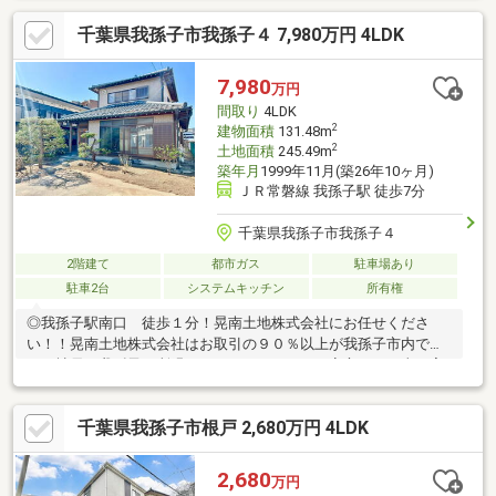
す・南東側に幅員約16mの公道があり開放的・緑が豊かで環境の
千葉県我孫子市我孫子４ 7,980万円 4LDK
良いエリアです◆◇ご案内・詳細資料のご請求はお気軽にどうぞ
◇◆TEL：047-362-0888----------【お支払い例】月々48052円（頭
金ナシで購入OK！）ぜひご検討ください♪（1680万円 / 1.08％ /
7,980
万円
35年）今のお家賃と比べていかがでしょうか？
間取り
4LDK
2
建物面積
131.48m
2
土地面積
245.49m
築年月
1999年11月(築26年10ヶ月)
ＪＲ常磐線 我孫子駅 徒歩7分
千葉県我孫子市我孫子４
2階建て
都市ガス
駐車場あり
駐車2台
システムキッチン
所有権
◎我孫子駅南口 徒歩１分！晃南土地株式会社にお任せくださ
い！！晃南土地株式会社はお取引の９０％以上が我孫子市内で
す。社員も我孫子に所縁のあるものだけなので安心です！当日案
内もしっかり対応！！住宅ローン相談もみなさまお気軽にいただ
いております。晃南土地株式会社：電話番号【０４－７１８２－
千葉県我孫子市根戸 2,680万円 4LDK
６６６２】担当 山口【090-7182-3297】までお問合せください
2,680
万円