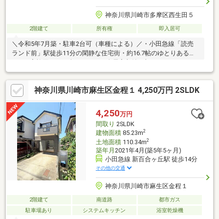
神奈川県川崎市多摩区西生田５
2階建て
所有権
即入居可
＼令和5年7月築・駐車2台可（車種による）／・小田急線「読売
ランド前」駅徒歩11分の閑静な住宅街・約16.7帖のゆとりある
LDKで家族団らんを楽しめます・全居室収納に加え、ウォークイ
ンクローゼットや約4.5帖の納戸付きで収納豊富・食器洗乾燥機、
浴室乾燥機、追焚機能、カウンターキッチンなど暮らしを快適に
神奈川県川崎市麻生区金程１ 4,250万円 2SLDK
する設備が充実・室内クリーニング・白蟻点検実施予定・空室の
ためご都合に合わせてご見学いただけます。ぜひ現地で住み心地
をご体感ください。■お客様に最適のお支払いプランをご提案し
4,250
万円
ます■無料の住宅ローン事前審査手続は最短翌日回答可！
間取り
2SLDK
2
建物面積
85.23m
2
土地面積
110.34m
築年月
2021年4月(築5年5ヶ月)
小田急線 新百合ヶ丘駅 徒歩14分
その他の交通
神奈川県川崎市麻生区金程１
2階建て
南道路
都市ガス
駐車場あり
システムキッチン
浴室乾燥機