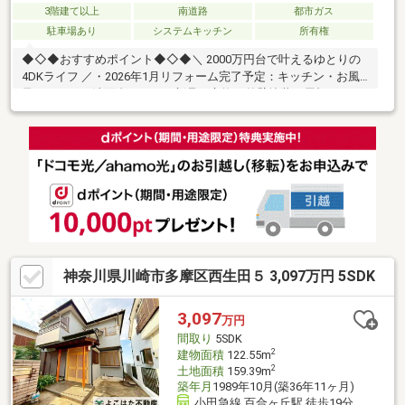
3階建て以上
南道路
都市ガス
駐車場あり
システムキッチン
所有権
◆◇◆おすすめポイント◆◇◆＼ 2000万円台で叶えるゆとりの
4DKライフ ／・2026年1月リフォーム完了予定：キッチン・お風
呂・トイレ・洗面台をすべて新品に交換。外壁塗装や屋根カバー
工法も実施、永く安心してお住まい可能・長沢小学校まで約
110m（徒歩2分）とお子様の通学も安心。長沢中学校も約
400m（徒歩5分）の距離に揃う充実の教育環境・引渡しから2年
間、雨漏りやシロアリ被害、主要構造部の腐食等に対する保証あ
り・小田急線「百合ヶ丘」駅までバス利用可能。バス停まで徒歩
約2分■お客様に最適のお支払いプランをご提案します■ 無料の住
宅ローン事前審査手続は最短翌日回答可！
神奈川県川崎市多摩区西生田５ 3,097万円 5SDK
3,097
万円
間取り
5SDK
2
建物面積
122.55m
2
土地面積
159.39m
築年月
1989年10月(築36年11ヶ月)
小田急線 百合ヶ丘駅 徒歩19分