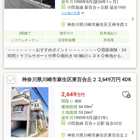
築年月
1990年8月(築36年1ヶ月)
小田急線 新百合ヶ丘駅 徒歩19分
その他の交通
神奈川県川崎市麻生区王禅寺西２
2階建て
都市ガス
駐車場あり
システムキッチン
浴室乾燥機
所有権
～～～～～～～おすすめポイント～～～～～～～◇瑕疵保険・24
時間トラブルサポート付帯◇南向き18.5帖のＬＤＫ◇角地がもた
らす開放感は室内を開放的にしてくれる為、 住心地のよい住空
間を演出◇土地面積広々約64坪◇商業ビルが立ち並ぶ 大型ステ
ーション「新百合ヶ丘」駅徒歩19分【センチュリー２１ホームラ
神奈川県川崎市麻生区東百合丘２ 2,649万円 4DK
イフ】「０１２０-８６５-０２１」（通話料無料）住宅ローンの
ご相談、無料ＦＰも承ります！お気軽にお問合せ下さい♪「登戸」
駅から徒歩３分！駐車場完備『キッズルーム・授乳室・おむつ変
2,649
万円
え室』も完備しておりますので、小さなお子様がいらっしゃるお
間取り
4DK
客様も安心してご来店下さい。
2
建物面積
94.59m
2
土地面積
55.26m
築年月
1995年9月(築31年)
小田急線 百合ヶ丘駅 徒歩32分
神奈川県川崎市麻生区東百合丘２