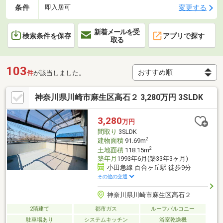
条件
変更する
即入居可
新着メールを受
検索条件を保存
アプリで探す
取る
103
件
が該当しました。
神奈川県川崎市麻生区高石２ 3,280万円 3SLDK
3,280
万円
間取り
3SLDK
2
建物面積
91.69m
2
土地面積
118.15m
築年月
1993年6月(築33年3ヶ月)
小田急線 百合ヶ丘駅 徒歩9分
その他の交通
神奈川県川崎市麻生区高石２
2階建て
都市ガス
ルーフバルコニー
駐車場あり
システムキッチン
浴室乾燥機