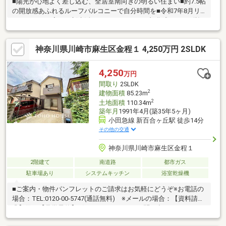
■陽光が心地よく差し込む、全居室南向きの明るい住まい■約7.5帖
の開放感あふれるルーフバルコニーで自分時間を■令和7年8月リ
ノベーション完了、新生活をすぐにスタート ■旭化成ホームズ施
工、軽量鉄骨造の確かな安心感■3SLDKのゆとり、全居室8帖・6
帖を確保した機能的な間取り■今からご見学可能です！
神奈川県川崎市麻生区金程１ 4,250万円 2SLDK
4,250
万円
間取り
2SLDK
2
建物面積
85.23m
2
土地面積
110.34m
築年月
1991年4月(築35年5ヶ月)
小田急線 新百合ヶ丘駅 徒歩14分
その他の交通
神奈川県川崎市麻生区金程１
2階建て
南道路
都市ガス
駐車場あり
システムキッチン
浴室乾燥機
■ご案内・物件パンフレットのご請求はお気軽にどうぞ※お電話の
場合：TEL:0120-00-5747(通話無料) ※メールの場合：【資料請
求】又は【見学予約】ボタンをクリックでお問い合わせくださ
い。■～東宝ハウス【フリーダイヤル:0120-00-5747】～