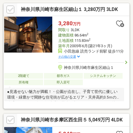
の雰囲気や室内の静けさは、現地でしか判断できません■生活導
神奈川県川崎市麻生区細山１ 3,280万円 3LDK
線の使いやすさは、歩くと印象が大きく変わります■リビングの
明るさ・収納の配置・音の響き方は体感するのがおすすめです■
ご希望の日時を一つだけお伝えいただければ、すぐにご案内でき
3,280
万円
ます■住宅ローンのご相談、お住替えやご売却の相談も無料で承
間取り
3LDK
ります■インターネットからお気軽にお問い合わせください
2
建物面積
86.64m
2
土地面積
115.83m
築年月
2005年6月(築21年3ヶ月)
小田急線 読売ランド前駅 徒歩11分
その他の交通
神奈川県川崎市麻生区細山１
2階建て
都市ガス
システムキッチン
所有権
即入居可
●見逃せない魅力が満載！・公園が点在し、子育て世代に優しい
環境・緑豊かで閑静な住宅街が広がるエリア・天井高約3.5ｍの開
放感あふれるリビング・多彩な用途で楽しめるウッドデッキ付
き・階段上部にシーリングファンにより空気を循環・多目的に活
用できるリビングに隣接した和室写真や資料だけでは伝わらな
神奈川県川崎市多摩区西生田５ 5,049万円 4LDK
い、現地ならではの魅力も丁寧にご案内いたします。実際に足を
運んで、光や風、周辺環境の心地よさをぜひご体感ください。■
お客様に最適のお支払いプランをご提案します■お支払いシミュ