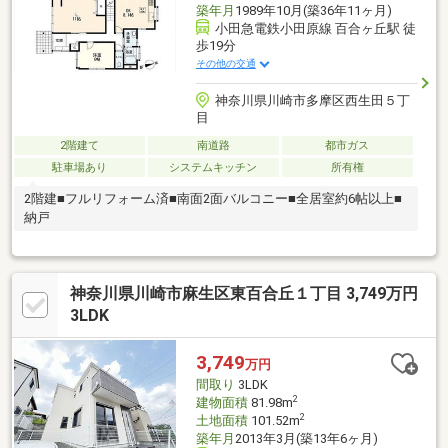
築年月
1989年10月(築36年11ヶ月)
小田急電鉄小田原線 百合ヶ丘駅 徒
歩19分
その他の交通
神奈川県川崎市多摩区西生田５丁
目
2階建て
南道路
都市ガス
駐車場あり
システムキッチン
所有権
2階建■フルリフォーム済■南面2面バルコニー■全居室約6帖以上■
納戸
神奈川県川崎市麻生区東百合丘１丁目 3,749万円
3LDK
3,749
万円
間取り
3LDK
2
建物面積
81.98m
2
土地面積
101.52m
築年月
2013年3月(築13年6ヶ月)