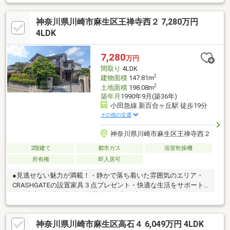
りの中で、子どもの成長と、この家の未来をゆっくりと紡いでい
く。ウッドデッキに腰掛けて、淹れたてのコーヒーをひとくち。
神奈川県川崎市麻生区王禅寺西２ 7,280万円
青空の下で、子どもたちが笑い、風がそよぐ。まずは、お気軽に
東宝ハウス町田に相談してみませんか？何も決まっていなくて大
4LDK
丈夫！まずはお客様の夢をお聞かせください！お問い合わせは
【TOHO HOUSE 町田：0120-70-6012】まで。
7,280
万円
間取り
4LDK
2
建物面積
147.81m
2
土地面積
198.08m
築年月
1990年9月(築36年)
小田急線 新百合ヶ丘駅 徒歩19分
その他の交通
神奈川県川崎市麻生区王禅寺西２
2階建て
都市ガス
浴室乾燥機
所有権
即入居可
●見逃せない魅力が満載！・静かで落ち着いた雰囲気のエリア・
CRASHGATEの設置家具３点プレゼント・快適な生活をサポート
する充実の仕様と設備・外壁塗装も完了済ですぐにお住まいいた
だけます・広々とした約24帖のリビングダイニング・多目的に利
用可能な和室つき写真や資料だけでは伝わらない、現地ならでは
神奈川県川崎市麻生区高石４ 6,049万円 4LDK
の魅力も丁寧にご案内いたします。実際に足を運んで、光や風、