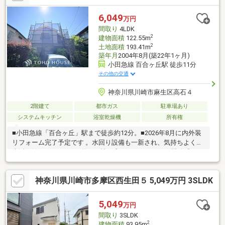
周辺環境の心地よさをぜひご体感ください。◇キッズコーナー完
備◇提携駐車場あり◇■お客様に最適のお支払いプランをご提案
6,049
万円
します■お支払いシミュレーションを基に、諸費用や毎月のお支
間取り
4LDK
払い額等、分かり易くご説明させて頂きます。
2
建物面積
122.55m
2
土地面積
193.41m
築年月
2004年8月(築22年1ヶ月)
小田急線 百合ヶ丘駅 徒歩11分
その他の交通
神奈川県川崎市麻生区高石４
2階建て
都市ガス
駐車場あり
システムキッチン
浴室乾燥機
所有権
■小田急線「百合ヶ丘」駅まで徒歩約12分。■2026年8月に内外装
リフォーム完了予定です 。水回り設備も一新され、気持ちよく新
生活を始められます。■約17.5帖の広々としたLDKには開放感のあ
る吹き抜けがあり、ご家族団らんの時間を彩ります。【３６５
日 年中無休】見学予約システムに対象日付が指定できない場合
神奈川県川崎市多摩区西生田５ 5,049万円 3SLDK
でも、原則即日ご対応可能です。定休日を設けない対応力でお客
様の見たい知りたいを叶えます。【住宅ローンに強い！】指定機
関はなく、都市銀行をはじめ各金融機関と取引可能！無理のない
5,049
万円
プランをご提案させていただきます。【グループ創業50年】確か
間取り
3SLDK
な実績と安心のアフターサポー
2
建物面積
93.95m