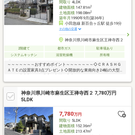
間取り
4LDK
2
建物面積
147.81m
2
土地面積
198.08m
築年月
1990年9月(築36年)
小田急線 新百合ヶ丘駅 徒歩19分
その他の交通
神奈川県川崎市麻生区王禅寺西２
2階建て
都市ガス
駐車場あり
システムキッチン
浴室乾燥機
所有権
～～～～～～～おすすめポイント～～～～～～～◇ＣＲＡＳＨＧ
ＡＴＥの設置家具3点プレゼント◇開放的な東南向き24帖の大型
ＬＤＫ◇衣類など、豊富な収納で室内を すっきりさせるＷＩＣ
付き◇土地面積広々約59坪◇商業ビルが立ち並ぶ 大型ステーシ
ョン「新百合ヶ丘」駅徒歩19分【センチュリー２１ホームライ
神奈川県川崎市麻生区王禅寺西２ 7,780万円
フ】「０１２０-８６５-０２１」（通話料無料）住宅ローンのご
相談、無料ＦＰも承ります！お気軽にお問合せ下さい♪「登戸」駅
5LDK
から徒歩３分！駐車場完備『キッズルーム・授乳室・おむつ変え
室』も完備しておりますので、小さなお子様がいらっしゃるお客
7,780
万円
様も安心してご来店下さい。
間取り
5LDK
2
建物面積
152.36m
2
土地面積
213.47m