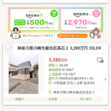
も大丈夫です。（ステップ １）気になる場合はまずはお電話
を。その際にご条件など言って頂ければその他物件も併せてご案
内させて頂きます。（ステップ ２）担当者が車で自宅、最寄り
駅・またはご希望の待ち合わせ場所までお迎えにあがらせて頂き
ます。（ステップ３）ご見学ご希望物件に到着。物件の良い点や
注意するべき点、周辺環境やスーパーまでの距離、通学範囲、ル
ートなどをご案内させて頂きます。
神奈川県川崎市麻生区高石２ 3,280万円 3SLDK
3,280
万円
間取り
3SLDK
2
建物面積
91.69m
2
土地面積
118.15m
築年月
1993年6月(築33年3ヶ月)
小田急線 百合ヶ丘駅 徒歩9分
神奈川県川崎市麻生区高石２
2階建て
所有権
即入居可