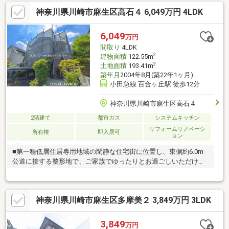
神奈川県川崎市麻生区高石４ 6,049万円 4LDK
6,049
万円
間取り
4LDK
2
建物面積
122.55m
2
土地面積
193.41m
築年月
2004年8月(築22年1ヶ月)
小田急線 百合ヶ丘駅 徒歩12分
神奈川県川崎市麻生区高石４
2階建て
都市ガス
システムキッチン
リフォームリノベーシ
所有権
即入居可
ョン
■第一種低層住居専用地域の閑静な住宅街に位置し、東側約6.0m
公道に接する整形地で、ご家族でゆったりとお過ごしいただけま
す。【リフォーム内容（2026年8月完成予定）】水回り： システ
ムキッチン交換、浴室交換、トイレ交換（2箇所）、洗面台交換外
装： 外壁塗装内装： クロス張替え、コンロ新品交換、フロアタイ
神奈川県川崎市麻生区多摩美２ 3,849万円 3LDK
ル貼り、畳表替え、クッションフロア張替え、給湯器交換、白蟻
点検、室内クリーニング※お引き渡し後2年間の「安心保証（契約
不適合責任）」も付帯しておりますので、安心してお住まいいた
3,849
万円