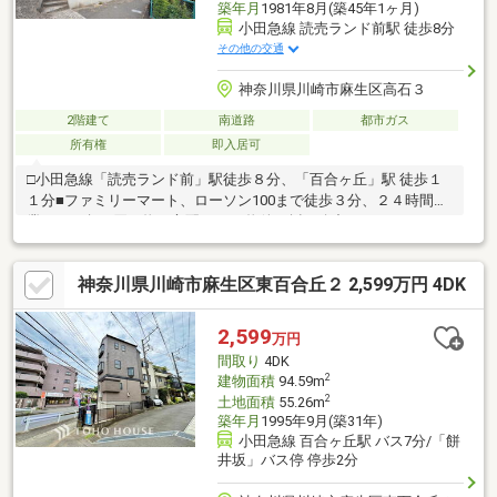
築年月
1981年8月(築45年1ヶ月)
小田急線 読売ランド前駅 徒歩8分
その他の交通
神奈川県川崎市麻生区高石３
2階建て
南道路
都市ガス
所有権
即入居可
□小田急線「読売ランド前」駅徒歩８分、「百合ヶ丘」駅 徒歩１
１分■ファミリーマート、ローソン100まで徒歩３分、２４時間営
業のため急な買い物も心配不要♪□物件は坂の途中にありまうす
が、駅からは基本的に平坦で、約50ｍの坂ございます。■南側に
小さなお庭あります。ガーデニング好きの方はぜひ！＜気になる
神奈川県川崎市麻生区東百合丘２ 2,599万円 4DK
ポイント＞敷地内に自転車やバイクを置けるスペースあります
が、駐車スペースがないため、車のある方は近隣の月極駐車場を
ご利用ください。即入居はもちろん可能。リフォーム工事費用も
2,599
万円
含めて考えていただけたらもっと快適に暮らせるかも♪弊社はリフ
間取り
4DK
ォームの請負も承っております。お気軽にご相談ください！
2
建物面積
94.59m
2
土地面積
55.26m
築年月
1995年9月(築31年)
小田急線 百合ヶ丘駅 バス7分/「餅
井坂」バス停 停歩2分