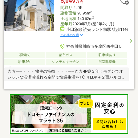
5,049
万円
レーションを基に、諸費用や毎月のお支払い額等、分かり易くご
間取り
4LDK
説明させて頂きます
2
建物面積
93.95m
2
土地面積
140.62m
築年月
2023年7月(築3年2ヶ月)
小田急線 読売ランド前駅 徒歩11分
その他の交通
神奈川県川崎市多摩区西生田５
2階建て
都市ガス
駐車場あり
駐車2台
システムキッチン
浴室乾燥機
☆☆――・・・ 物件の特徴 ・・・――☆☆◆築３年！モダンでオ
シャレな清潔感溢れる空間で快適生活を♪◇４LDK＋２面バルコニ
ー＋カースペース２台分♪◆『読売ランド前』１１分と駅近♪都心
への移動もスムーズに♪◇即日内見可能です♪詳細はお気軽にお問
い合わせください♪どこよりも「スピーディー」かつ「的確」にサ
ポートさせていただきます！☆☆――・・・ 弊社オリジナル無料
サポート ・・・――☆☆物件調査・周辺環境レポート・資金計
画・住宅ローン事前審査・中長期ライフシミュレーション・ご送
迎、等々周辺物件もまとめてご紹介致します。まずはお気軽にお
問合わせ下さい♪