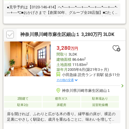
●見学予約は【0120-146-414】へ*----+----*----+----*----+----*----+----*-
---+----*□■おかげさまで【創業50年、グループ全28店舗】■□たく
さんのお客様からのお言葉に感謝してこれからも楽しく素敵なお
家探しをお約束します。お家探しを始めてみようと思われたらま
ずは、お気軽に東宝ハウス町田に相談してみませんか？何も決ま
神奈川県川崎市麻生区細山１ 3,280万円 3LDK
っていなくて大丈夫！まずはお客様の夢をお聞かせください！
「行って良かったね」と思っていただけるように、スタッフ一同
【夢に人に住まいに本気です！】お客様のお問合せをお待ちして
3,280
万円
おります☆
間取り
3LDK
2
建物面積
86.64m
2
土地面積
115.83m
築年月
2005年6月(築21年3ヶ月)
小田急線 読売ランド前駅 徒歩11分
その他の交通
神奈川県川崎市麻生区細山１
2階建て
都市ガス
駐車場あり
駐車2台
床暖房
浴室乾燥機
扉を開ければ、ふわりと広がる木の香り。縁甲板の床が、裸足の
足裏にやさしく馴染む。歳月を重ねるごとに、味わいを増してい
く天然木。注文建築だからこそ叶った、ログハウスのような温も