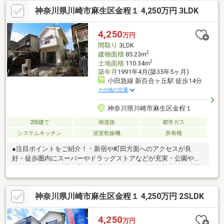
神奈川県川崎市麻生区金程１ 4,250万円 3LDK
4,250
万円
間取り
3LDK
2
建物面積
85.23m
2
土地面積
110.34m
築年月
1991年4月(築35年5ヶ月)
小田急線 新百合ヶ丘駅 徒歩14分
その他の交通
神奈川県川崎市麻生区金程１
2階建て
南道路
都市ガス
システムキッチン
浴室乾燥機
所有権
●注目ポイントをご紹介！・新宿や町田方面へのアクセスが良
好・徒歩圏内にスーパーやドラッグストアなどが充実・公園や自
然が身近にあり、落ち着いた雰囲気のエリア・小中学校も徒歩圏
内に位置しているためファミリーに人気・水回り新規交換で新生
活を気持ちよくスタート・システムキッチンや浴室暖房など設備
神奈川県川崎市麻生区金程１ 4,250万円 2SLDK
充実写真や資料だけでは伝わらない、現地ならではの魅力も丁寧
にご案内いたします。実際に足を運んで、光や風、周辺環境の心
地よさをぜひご体感ください。◇キッズコーナー完備◇提携駐車
4,250
万円