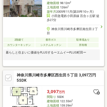
2
建物面積
98.12m
2
土地面積
126m
築年月
2005年11月(築20年10ヶ月)
小田急電鉄小田原線 百合ヶ丘駅 徒
歩27分
神奈川県川崎市多摩区南生田２丁
目
2階建て
都市ガス
駐車場あり
カウンターキッチン
システムキッチン
所有権
暮らしと住まいに価値をPLUSするーエムイーPLUS町田ー
神奈川県川崎市多摩区西生田５丁目 3,097万円
5SDK
3,097
万円
間取り
5SDK
2
建物面積
122.55m
2
土地面積
159.39m