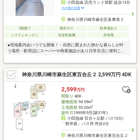
小田急線 読売ランド前駅 徒歩13分
その他の交通
神奈川県川崎市麻生区多摩美２
2階建て
都市ガス
駐車場あり
システムキッチン
浴室乾燥機
所有権
●現地案内会いつでも開催！・自然に囲まれた静かな暮らしが叶
う場所・駅周辺にスーパーや商業施設があり日常生活に便利これ
からリフォーム実施予定。内装、設備が一新され、快適にお住ま
いいただけます。当社は百合ヶ丘駅徒歩2分。内覧ご希望のお日に
ちなど、お気軽にお問い合わせ下さい◆駐車場・キッズルーム完
神奈川県川崎市麻生区東百合丘２ 2,599万円 4DK
備◆■お客様に最適のお支払いプランをご提案します■お支払いシ
ミュレーションを基に、諸費用や毎月のお支払い額等、分かり易
くご説明させて頂きます
2,599
万円
間取り
4DK
2
建物面積
94.59m
2
土地面積
55.26m
築年月
1995年9月(築31年)
小田急線 百合ヶ丘駅 バス13分/
「餅井坂」バス停 停歩2分
神奈川県川崎市麻生区東百合丘２