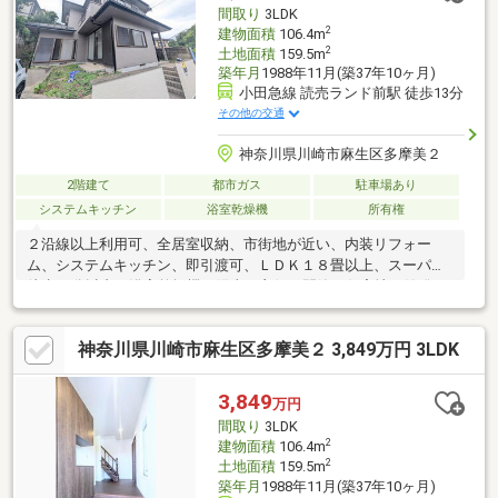
だけます。
間取り
3LDK
2
建物面積
106.4m
2
土地面積
159.5m
築年月
1988年11月(築37年10ヶ月)
小田急線 読売ランド前駅 徒歩13分
その他の交通
神奈川県川崎市麻生区多摩美２
2階建て
都市ガス
駐車場あり
システムキッチン
浴室乾燥機
所有権
２沿線以上利用可、全居室収納、市街地が近い、内装リフォー
ム、システムキッチン、即引渡可、ＬＤＫ１８畳以上、スーパー
徒歩10分以内、浴室乾燥機、陽当り良好、閑静な住宅地、始発
駅、整形地、シャワー付洗面化粧台、セキュリティ充実、トイレ
２ヶ所、浴室１坪以上、外装リフォーム、２階建、南面バルコニ
神奈川県川崎市麻生区多摩美２ 3,849万円 3LDK
ー、フローリング張替、温水洗浄便座、浴室に窓、ＴＶモニタ付
インターホン、リノベーション、緑豊かな住宅地、通風良好、眺
望良好、全居室６畳以上、都市ガス、全室２面採光、高台に立
3,849
万円
地、小学校 徒歩10分以内、平坦地、食器洗乾燥機、周辺交通量少
間取り
3LDK
なめ、隣家との間隔が大きい、浄水器
2
建物面積
106.4m
2
土地面積
159.5m
築年月
1988年11月(築37年10ヶ月)