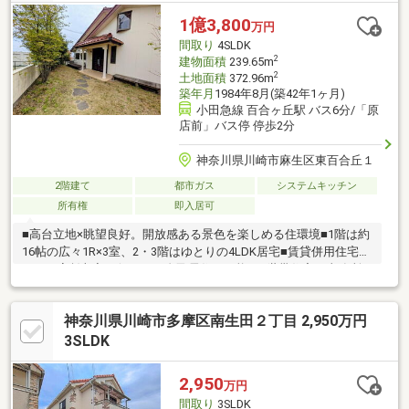
1億3,800
万円
間取り
4SLDK
2
建物面積
239.65m
2
土地面積
372.96m
築年月
1984年8月(築42年1ヶ月)
小田急線 百合ヶ丘駅 バス6分/「原
店前」バス停 停歩2分
神奈川県川崎市麻生区東百合丘１
2階建て
都市ガス
システムキッチン
所有権
即入居可
■高台立地×眺望良好。開放感ある景色を楽しめる住環境■1階は約
16帖の広々1R×3室、2・3階はゆとりの4LDK居宅■賃貸併用住宅と
して、家賃収入を得ながら自己居住も可能■二世帯住宅・事務所
兼住居・趣味部屋等、柔軟な活用が可能■土地100坪超、陽当り良
好の閑静な住宅街※建物東側に未登記建物、３階部分に増築部分
神奈川県川崎市多摩区南生田２丁目 2,950万円
（確認申請未了）がございますため、詳細は担当までお問い合わ
せください。
3SLDK
2,950
万円
間取り
3SLDK