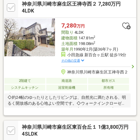
神奈川県川崎市麻生区王禅寺西２ 7,280万円
4LDK
7,280
万円
間取り
4LDK
2
建物面積
147.81m
2
土地面積
198.08m
築年月
1990年2月(築36年7ヶ月)
小田急線 新百合ヶ丘駅 徒歩19分
その他の交通
神奈川県川崎市麻生区王禅寺西２
2階建て
南道路
都市ガス
システムキッチン
浴室乾燥機
所有権
◇約24帖のゆったりとしたリビングは、自然光に満たされる、明
るく開放感のある心地よい空間です。◇ウォークインクローゼッ
トがあるので、空間をすっきりと整え寛ぐことができるプライベ
ートルームです。◇敷地内に駐車スペースがあり、マイカーをお
持ちの方も安心してお住まいいただけます。実際に現地をご内見
神奈川県川崎市麻生区東百合丘１ 1億3,800万円
いただき、当物件の魅力を感じていただけますと幸いです。ぜひ
お気軽にご相談ください。
4SLDK