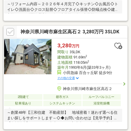
～リフォーム内容～２０２６年４月完了◇キッチン◇お風呂◇ト
イレ◇洗面台◇クロス貼替◇フロアタイル張替◇防蟻点検◇建具
交換 ほか《周辺環境》・金程小学校、金程中学校・ユーコー
プ…徒歩７分・高クリニック…徒歩８分・ファミリーマート…徒歩
５分【センチュリー２１グローバルホーム】「売る」「買う」
神奈川県川崎市麻生区高石２ 3,280万円 3SLDK
「借りる」「貸す」すべておまかせください♪ホームページに載っ
ていない物件もご紹介可能◎「こんな物件ある？」といったご相
談も大歓迎です！キッズルームやおむつ交換スペースも完備でお
3,280
万円
子様連れも安心してご来店いただけます♪どうぞお気軽にお問い合
間取り
3SLDK
わせください！
2
建物面積
91.69m
2
土地面積
118.05m
築年月
1993年6月(築33年3ヶ月)
小田急線 百合ヶ丘駅 徒歩9分
その他の交通
神奈川県川崎市麻生区高石２
2階建て
都市ガス
ルーフバルコニー
駐車場あり
システムキッチン
浴室乾燥機
～創業48年【三和住建 不動産部】 地域密着！迷わず選べる住
まい探しをサポートします～◇◆お問い合わせは【見学予約】
【資料請求】からどうぞ◆◇■リフォ完成済み！内覧予約受付
中！■写真では分からない光の入り方や空気の質があります■玄関