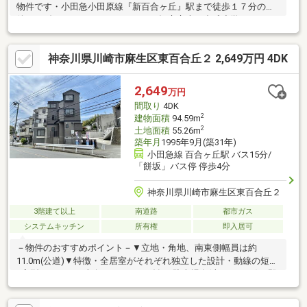
物件です・小田急小田原線『新百合ヶ丘』駅まで徒歩１７分の物
件です《ライフインフォメーション》市立南百合丘小学
校 ・・・ 約750m 徒歩10分市立長沢中学
校 ・・・ 約500m 徒歩7分百合ヶ丘さくら幼稚園
神奈川県川崎市麻生区東百合丘２ 2,649万円 4DK
・・・ 約420m 徒歩6分ファミリーマート百合丘３丁
目 ・・・ 約360m 徒歩 5分デニーズ百合ヶ丘店 ・・・ 約
340m 徒歩5分三和百合ヶ丘店 ・・・約930m 徒歩12分百合ヶ丘
2,649
万円
第２公園 ・・・約620m 徒歩8分
間取り
4DK
2
建物面積
94.59m
2
土地面積
55.26m
築年月
1995年9月(築31年)
小田急線 百合ヶ丘駅 バス15分/
「餅坂」バス停 停歩4分
神奈川県川崎市麻生区東百合丘２
3階建て以上
南道路
都市ガス
システムキッチン
所有権
即入居可
－物件のおすすめポイント－▼立地・角地、南東側幅員は約
11.0m(公道)▼特徴・全居室がそれぞれ独立した設計・動線の短い
L字型キッチン・南向きのベランダ有・駐車場有(車種による)・即
お引渡し可(残金精算後)▼設備・TVモニタ付インターホン▼2026
年3月内外装リフォーム済【交換】キッチン、UB、トイレ、洗面