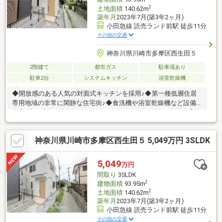
2
土地面積
140.62m
築年月
2023年7月(築3年2ヶ月)
小田急線 読売ランド前駅 徒歩11分
その他の交通
神奈川県川崎市多摩区西生田５
2階建て
都市ガス
駐車場あり
駐車2台
システムキッチン
浴室乾燥機
◆開放感のある人気の対面式キッチンを採用♪◆第一種低層住居
専用地域の非常に閑静な住宅街♪◆食洗機や浴室乾燥機など設備
充実♪◆ご家族が顔を合わせやすいリビングイン階段を採用♪【株
式会社リビングライフ】創業35年の信頼で未公開情報多数のリビ
ングライフがご紹介します。宅建士×FP×住宅ローンアドバイザー
神奈川県川崎市多摩区西生田５ 5,049万円 3SLDK
の資格を併せ持つ『ライフ・エキスパート・プランナー』がお客
様の老後も見据えたライフプランを無料作成。お気軽にご相談下
さい！☆物件のお問合せは〈0120-332-077〉☆
5,049
万円
間取り
3SLDK
2
建物面積
93.95m
2
土地面積
140.62m
築年月
2023年7月(築3年2ヶ月)
小田急線 読売ランド前駅 徒歩11分
その他の交通