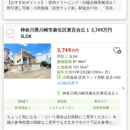
【おすすめポイント】・室内クリーニング・白蟻点検実施済み！
即引渡し可能・小田急線「読売ランド前」駅徒歩11分、「百合ヶ
丘」駅徒歩13分の2駅利用可能！ 事前見学予約・当日見学希
望・ローン相談などお気軽にお問合せ下さい。 フリーダイヤル
でよこはた不動産本店売買部までお気軽に！ (0120-555-899)
神奈川県川崎市麻生区東百合丘１ 3,749万円
［通話料無料］携帯電話からもご利用できます。
3LDK
3,749
万円
間取り
3LDK
2
建物面積
81.98m
2
土地面積
101.52m
築年月
2013年3月(築13年6ヶ月)
小田急線 読売ランド前駅 徒歩16分
その他の交通
神奈川県川崎市麻生区東百合丘１
2階建て
南道路
都市ガス
駐車場あり
システムキッチン
浴室乾燥機
ちょっと気になる・・という場合はお気軽にご見学ください。今
後の参考程度の気軽なご見学でも大丈夫ですので下記を参考にお
気軽にお問合わせください。■ご見学の流れ■お勉強程度のご見学