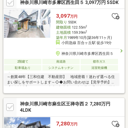
神奈川県川崎市多摩区西生田５ 3,097万円 5SDK
化粧台 等【張替】クロス、CF、フロアタイル【その他】外装塗
装、室内クリーニング 他▼周辺環境・川崎市立長沢小学校 徒歩2
分(約100m)■ ご希望の住まい探しをお手伝いします
3,097
万円
━━━━━・・・物件の詳細・ご相談はお気軽にお問い合わせく
間取り
5SDK
ださい。
2
建物面積
122.55m
2
土地面積
159.39m
築年月
1989年10月(築36年11ヶ月)
小田急線 百合ヶ丘駅 徒歩19分
神奈川県川崎市多摩区西生田５
2階建て
南道路
都市ガス
駐車場あり
システムキッチン
浴室乾燥機
～創業48年【三和住建 不動産部】 地域密着！迷わず選べる住
まい探しをサポートします～◇◆お問い合わせは【見学予約】
【資料請求】からどうぞ◆◇■完成済み！内覧予約受付中！■写真
では分からない光の入り方や空気の質があります■玄関の雰囲気
や室内の静けさは、現地でしか判断できません■生活導線の使い
神奈川県川崎市麻生区王禅寺西２ 7,280万円
やすさは、歩くと印象が大きく変わります■リビングの明るさ・
収納の配置・音の響き方は体感するのがおすすめです■ご希望の
4LDK
日時を一つだけお伝えいただければ、すぐにご案内できます■住
宅ローンのご相談、お住替えやご売却の相談も無料で承ります■
7,280
万円
インターネットからお気軽にお問い合わせください