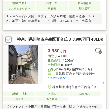
3階建て以上
都市ガス
駐車場あり
システムキッチン
所有権
即入居可
１９９５年築９月築 リフォーム済み戸建 前面南道路 ４Ｄ
Ｋ。地下１階には車庫有 ２・３階にはバルコニー・出窓有 通
風良好。採光がいっぱいの開放的なダイニングキッチン９．５
帖。３階に和室６帖有 モニター付きインターホン 小学校徒歩
圏内。
神奈川県川崎市麻生区百合丘３ 3,980万円 4SLDK
3,980
万円
間取り
4SLDK
2
建物面積
115.02m
2
土地面積
83.88m
築年月
1996年8月(築30年1ヶ月)
小田急線 百合ヶ丘駅 徒歩16分
その他の交通
神奈川県川崎市麻生区百合丘３
3階建て以上
南道路
都市ガス
所有権
即入居可
《アクセス》・小田急小田原線『百合ヶ丘』駅まで 徒歩１６分の