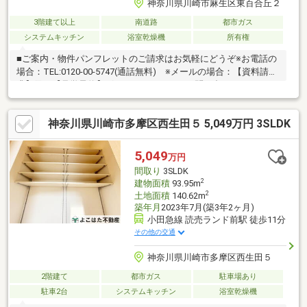
神奈川県川崎市麻生区東百合丘２
3階建て以上
南道路
都市ガス
システムキッチン
浴室乾燥機
所有権
■ご案内・物件パンフレットのご請求はお気軽にどうぞ※お電話の
場合：TEL:0120-00-5747(通話無料) ※メールの場合：【資料請
求】又は【見学予約】ボタンをクリックでお問い合わせくださ
い。■～東宝ハウス【フリーダイヤル:0120-00-5747】～
神奈川県川崎市多摩区西生田５ 5,049万円 3SLDK
5,049
万円
間取り
3SLDK
2
建物面積
93.95m
2
土地面積
140.62m
築年月
2023年7月(築3年2ヶ月)
小田急線 読売ランド前駅 徒歩11分
その他の交通
神奈川県川崎市多摩区西生田５
2階建て
都市ガス
駐車場あり
駐車2台
システムキッチン
浴室乾燥機