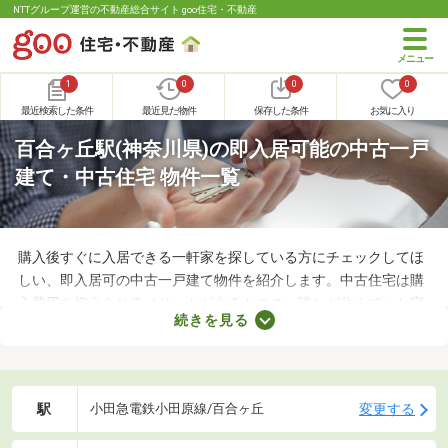
NTTグループ運営の不動産総合サイト goo住宅・不動産
1
0
0
0
最近検索した条件
最近見た物件
保存した条件
お気に入り
百合ヶ丘駅(神奈川県)の即入居可能の中古一戸
建て・中古住宅 物件一覧
購入後すぐに入居できる一軒家を探している方にチェックしてほ
しい、即入居可の中古一戸建て物件を紹介します。中古住宅は購
入費用を抑えられるメリットがあるものの、誰かが住んでいた家
続きを見る
なのでクリーニングが必須。即入居可の物件はクリーニング済み
なので、購入後すぐに引っ越せますよ。すぐに引っ越さなければ
ならない方は、即入居可の物件から気になる家を見つけてくださ
いね。
駅
変更する
小田急電鉄小田原線/百合ヶ丘