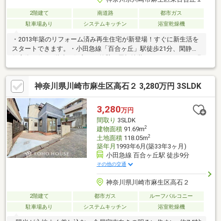
2階建て
南道路
都市ガス
駐車場あり
システムキッチン
浴室乾燥機
・2013年築のリフォーム済み再生住宅が新登場！すぐに新生活を
スタートできます。・小田急線「百合ヶ丘」駅徒歩21分、閑静な
住宅街に佇む2階建て住宅。・外壁・屋根塗装をはじめ、クロス張
替え、トイレ・洗面台交換など充実のリフォーム実施。・南向き×
南側道路で陽当たり良好、明るく開放的な住まい。・15帖超の
神奈川県川崎市麻生区高石２ 3,280万円 3SLDK
LDKは家族がゆったりくつろげる快適空間。・システムキッチ
ン、トイレ2ヶ所など暮らしを快適にする設備が充実。・ハイルー
フ車対応の駐車スペースを確保。・長沢小学校・長沢中学校が徒
3,280
万円
歩圏内で、子育て世帯にもおすすめの住環境です。
間取り
3SLDK
2
建物面積
91.69m
2
土地面積
118.05m
築年月
1993年6月(築33年3ヶ月)
小田急線 百合ヶ丘駅 徒歩9分
その他の交通
神奈川県川崎市麻生区高石２
2階建て
都市ガス
ルーフバルコニー
駐車場あり
システムキッチン
浴室乾燥機