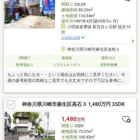
場あり◇ご来店プレゼントあり◇■お客様に最適のお支払いプラ
間取り
2SLDK
ンをご提案します■
2
建物面積
85.23m
2
土地面積
110.34m
築年月
1991年4月(築35年5ヶ月)
小田急多摩線 新百合ヶ丘駅 徒歩14
分
その他の交通
神奈川県川崎市麻生区金程１
2階建て
南道路
都市ガス
駐車場あり
システムキッチン
浴室乾燥機
ちょっと気になる・・という場合はお気軽にご見学ください。今
後の参考程度の気軽なご見学でも大丈夫ですので下記を参考にお
気軽にお問合わせください。■ご見学の流れ■お勉強程度のご見学
も大丈夫です。（ステップ １）気になる場合はまずはお電話
を。その際にご条件など言って頂ければその他物件も併せてご案
神奈川県川崎市麻生区高石３ 1,480万円 3SDK
内させて頂きます。（ステップ ２）担当者が車で自宅、最寄り
駅・またはご希望の待ち合わせ場所までお迎えにあがらせて頂き
ます。（ステップ３）ご見学ご希望物件に到着。物件の良い点や
1,480
万円
注意するべき点、周辺環境やスーパーまでの距離、通学範囲、ル
間取り
3SDK
ートなどをご案内させて頂きます。
2
建物面積
75.07m
2
土地面積
100.45m