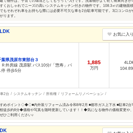
建て物件は、子育ての環境としてもうってつけです。洗濯物がよく乾く南東向きが
すくおしゃれでニーズの高いシステムキッチン付きの物件です。108.3㎡の建物面
でもそれぞれ車をお持ちな際には必要不可欠な車を2台駐車可能です。3口コンロが
がります。
LDK
お気に入
千葉県茂原市東部台３
1,885
4LD
ＪＲ外房線 茂原駅 バス10分/「惣寿」バ
万円
104.8
ス停 停歩5分
車2台
システムキッチン
所有権
リフォームリノベーション
すめポイント◇◆◇■内外装リフォーム済み令和8年2月 ■都市ガス上下水 ■駐車2台可
校徒歩約8分◆価格や写真を随時更新しています！！◆気になる物件の価格変更や
ぜひご利用ください♪
DK