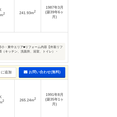
1987年3月
K
2
(築39年6ヶ
241.93m
2
9m
月)
東部小・東中エリア■リフォーム内容【外装リフ
済（キッチン、洗面所、浴室、トイレ）・
お問い合わせ(無料)
りに追加
1991年8月
K
2
(築35年1ヶ
265.24m
2
3m
月)