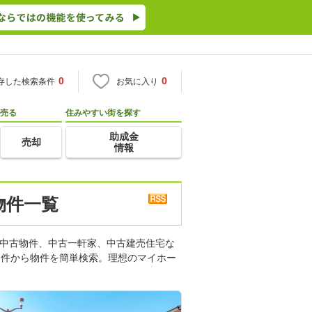
0
0
存した検索条件
お気に入り
売る
住みやすい街を探す
助成金
売却
情報
物件一覧
。中古物件、中古一軒家、中古建売住宅な
条件から物件を簡単検索。理想のマイホー