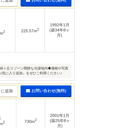
お問い合わせ(無料)
りに追加
1992年1月
2
(築34年8ヶ
225.57m
2
8m
月)
水 ■緑ヶ丘リゾーン閑静な分譲地内◆価格や写真
お気に入り追加』をぜひご利用ください♪
お問い合わせ(無料)
りに追加
2001年1月
K
2
(築25年8ヶ
730m
2
6m
月)