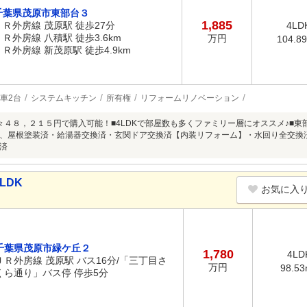
千葉県茂原市東部台３
1,885
ＪＲ外房線 茂原駅 徒歩27分
4LD
ＪＲ外房線 八積駅 徒歩3.6km
万円
104.8
ＪＲ外房線 新茂原駅 徒歩4.9km
車2台
システムキッチン
所有権
リフォームリノベーション
々４８，２１５円で購入可能！■4LDKで部屋数も多くファミリー層にオススメ♪■
、屋根塗装済・給湯器交換済・玄関ドア交換済【内装リフォーム】・水回り全交換
済
LDK
お気に入
千葉県茂原市緑ケ丘２
1,780
4LD
ＪＲ外房線 茂原駅 バス16分/「三丁目さ
万円
98.5
くら通り」バス停 停歩5分