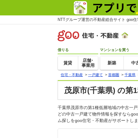
NTTグループ運営の不動産総合サイト goo
借りる
マンションを買う
店舗･
賃貸
新築
中
事業用
住宅・不動産
>
一戸建て
>
首都圏
>
千葉県
茂原市(千葉県) の
千葉県茂原市の第1種低層地域の中古一
どの中古一戸建て物件情報を探すならg
ム探しをgoo住宅・不動産がサポートし