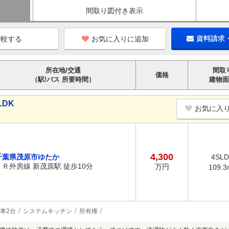
間取り図付き表示
お気に入りに追加
資料請求
所在地/交通
間取
価格
（駅/バス 所要時間）
建物面
LDK
お気に入
4,300
千葉県茂原市ゆたか
4SL
ＪＲ外房線 新茂原駅 徒歩10分
万円
109.3
車2台
システムキッチン
所有権