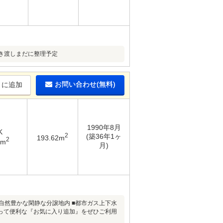
き渡しまだに整理予定
お問い合わせ(無料)
りに追加
1990年8月
K
2
(築36年1ヶ
193.62m
2
3m
月)
地自然豊かな閑静な分譲地内 ■都市ガス上下水
って便利な『お気に入り追加』をぜひご利用