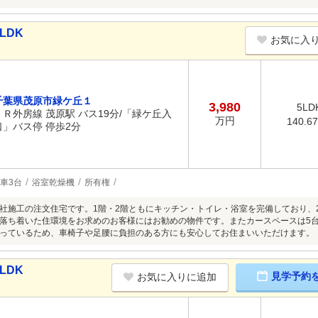
LDK
お気に入
千葉県茂原市緑ケ丘１
3,980
5LD
ＪＲ外房線 茂原駅 バス19分/「緑ケ丘入
万円
140.6
口」バス停 停歩2分
車3台
浴室乾燥機
所有権
社施工の注文住宅です。1階・2階ともにキッチン・トイレ・浴室を完備しており、
落ち着いた住環境をお求めのお客様にはお勧めの物件です。またカースペースは5
っているため、車椅子や足腰に負担のある方にも安心してお住まいいただけます。
LDK
見学予約
お気に入りに追加