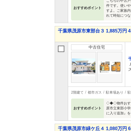
こちらの中古戸
件です。使いや
おすすめポイント
すよ。ご家族内
れて時短につな
千葉県茂原市東部台３ 1,885万円 4
中古住宅
2階建て
都市ガス
駐車場あり
駐
◇◆◇物件おす
おすすめポイント
原市立東部小学
に入り追加』を
千葉県茂原市緑ケ丘４ 1,080万円 6