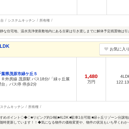
2台
システムキッチン
所有権
静な住宅地、温水洗浄便座敷地内にある古家は引き渡しまでに解体予定残置物は引
LDK
お気に入
千葉県茂原市緑ケ丘５
1,480
4LD
ＪＲ外房線 茂原駅 バス18分/「緑ヶ丘展
万円
122.1
望台」バス停 停歩2分
ステムキッチン
所有権
すめポイント◇◆◇■リビング約14帖■4LDK ■駐車1台可能 ■緑ヶ丘リゾーン分譲
随時更新しています！！◆気になる物件の価格変更や、物件の状況もいち早くわか