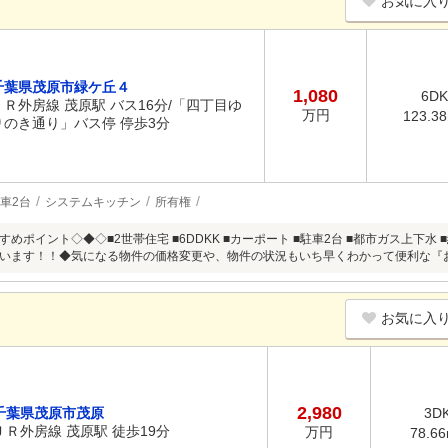
お気に入
千葉県茂原市緑ケ丘４
1,080
6DK
ＪＲ外房線 茂原駅 バス16分/「四丁目ゆ
万円
123.3
りのき通り」バス停 停歩3分
車2台
システムキッチン
所有権
めポイント◇◆◇■2世帯住宅 ■6DDKK ■カーポート ■駐車2台 ■都市ガス上下
います！！◆気になる物件の価格変更や、物件の状況もいち早くわかって便利な『
お気に入
2,980
千葉県茂原市茂原
3D
ＪＲ外房線 茂原駅 徒歩19分
万円
78.6