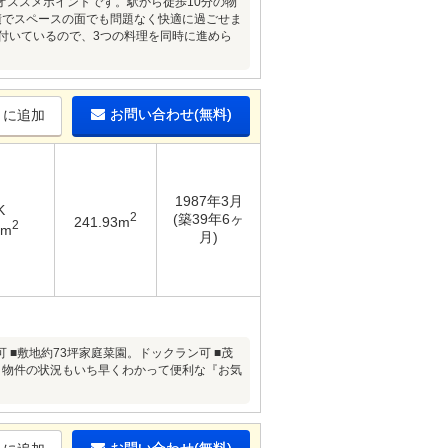
オススメポイントです。駅から徒歩10分の物
積でスペースの面でも問題なく快適に過ごせま
付いているので、3つの料理を同時に進めら
お問い合わせ(無料)
りに追加
1987年3月
K
2
(築39年6ヶ
241.93m
2
9m
月)
 ■敷地約73坪家庭菜園。ドックラン可 ■茂
、物件の状況もいち早くわかって便利な『お気