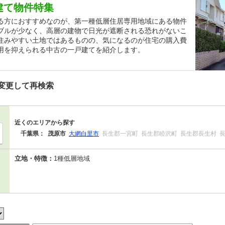
建て物件特集
る方におすすめなのが、第一種低層住居専用地域にある物件
ブルが少なく、高層の建物で日光が遮断される恐れがないこ
住みやすい土地ではあるものの、気になるのが住宅の購入費
用を抑えられる中古の一戸建てを紹介します。
変更して再検索
近くのエリアから探す
千葉県：
茂原市
大網白里市
長生郡一宮町
長生郡睦沢町
長生郡長生村
立地・特徴：
1種低層地域