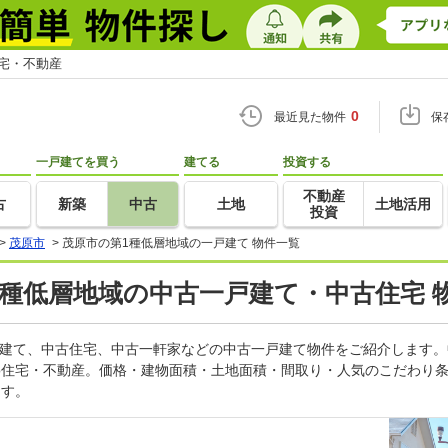
住宅・不動産
0
最近見た物件
保
一戸建てを買う
建てる
投資する
不動産
古
新築
中古
土地
土地活用
投資
>
茂原市
>
茂原市の第1種低層地域の一戸建て 物件一覧
第1種低層地域の中古一戸建て・中古住宅 
戸建て、中古住宅、中古一軒家などの中古一戸建て物件をご紹介します
oo住宅・不動産。価格・建物面積・土地面積・間取り・人気のこだわり
ます。