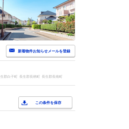
長生郡白子町
長生郡長柄町
長生郡長南町
この条件を保存