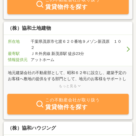
賃貸物件を探す
（株）協和土地建物
所在地
千葉県茂原市七渡６２０番地９メゾン新茂原 １０
２
最寄駅
ＪＲ外房線 新茂原駅 徒歩23分
情報提供元
アットホーム
地元建築会社の不動産部として、昭和６２年に設立し、建築予定の
お客様へ敷地の提供をする部門として、地元のお客様をサポートし
て参りました。現在は、地元のお客様のサポートはもとより、自社
もっと見る
での土地・中古の販売及びアパート・貸家・店舗の賃貸に力を入れ
ています。又、建築会社グループの強みを活かし、住宅のリフォー
この不動産会社が取り扱う
ム等も行っております。
賃貸物件を探す
（株）協和ハウジング