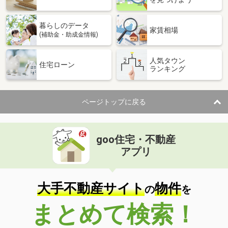
暮らしのデータ
家賃相場
(補助金・助成金情報)
人気タウン
住宅ローン
ランキング
ページトップに戻る
goo住宅・不動産
アプリ
大手不動産サイト
物件
の
を
まとめて検索！