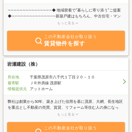
―――――――――――――――◆ 地域密着で“暮らしに寄り添う”ご提案
◆―――――――――――――――新築戸建はもちろん、中古住宅・マン
ション・土地の購入から、売却や買取のご相談まで幅広く対応。地
もっと見る
域を知り尽くしたスタッフが、一つひとつのご相談に丁寧に向き合
い、無理のないご予算で理想の住まい探しをサポートします！ロー
この不動産会社が取り扱う
コスト住宅や別荘ライクな建売など、暮らし方に合わせた柔軟なご
賃貸物件を探す
提案が可能です。―――――――――――――――◆ “話しやすさ”を大切
にした不動産会社 ◆―――――――――――――――「まだ購入するか決
まっていない」「まずは話だけ聞いてみたい」そんなご相談も大歓
迎です！ANBAI不動産は、地域に根ざした“あたたかい不動産屋さ
岩瀬建設（株）
ん”を目指しています！住まいのこと、土地のこと、将来のことま
で。どんな小さなことでもお気軽にご相談ください。あなたにとっ
所在地
千葉県茂原市八千代１丁目２０－１０
ての「ちょうど良い暮らし」を、いい塩梅（ANBAI）に見つけてい
最寄駅
ＪＲ外房線 茂原駅
きましょう♪
情報提供元
アットホーム
弊社は創業から50年、築き上げた信用を基に茂原、大網、長生地区
を重点とし不動産の売買、賃貸、リフォーム等住む人の身になっ
て、きめ細かなサービスで幅広いニーズに応える総合不動産会社で
もっと見る
す。岩瀬建設は、スタッフ一人一人が責任を持ってお客様に対応致
します。賃料、初期費用、諸条件等ご相談下さい。不動産の売買、
この不動産会社が取り扱う
リフォーム等もお気軽にご相談くださいませ。ご来店心よりお待ち