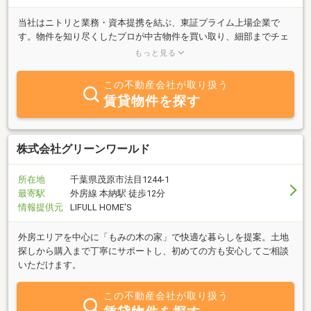
当社はニトリと業務・資本提携を結ぶ、東証プライム上場企業で
す。物件を知り尽くしたプロが中古物件を買い取り、細部までチェ
ックし、自社規格に沿って丁寧にリフォームしているので、ご購入
もっと見る
後も安心が続きます。
この不動産会社が取り扱う
賃貸物件を探す
株式会社グリーンワールド
所在地
千葉県茂原市法目1244-1
最寄駅
外房線 本納駅 徒歩12分
情報提供元
LIFULL HOME'S
外房エリアを中心に「もみの木の家」で快適な暮らしを提案。土地
探しから購入まで丁寧にサポートし、初めての方も安心してご相談
いただけます。
この不動産会社が取り扱う