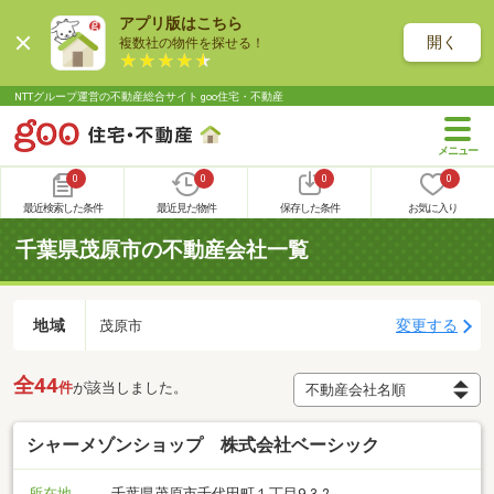
アプリ版はこちら
開く
複数社の物件を探せる！
NTTグループ運営の不動産総合サイト goo住宅・不動産
0
0
0
0
最近検索した条件
最近見た物件
保存した条件
お気に入り
千葉県茂原市の不動産会社一覧
地域
変更する
茂原市
全44
件
が該当しました。
シャーメゾンショップ 株式会社ベーシック
所在地
千葉県茂原市千代田町１丁目9-3-2