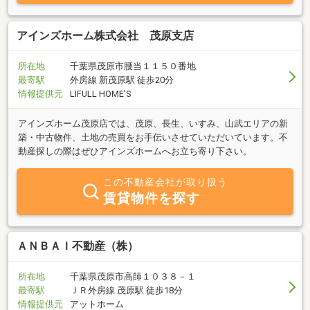
アインズホーム株式会社 茂原支店
所在地
千葉県茂原市腰当１１５０番地
最寄駅
外房線 新茂原駅 徒歩20分
情報提供元
LIFULL HOME'S
アインズホーム茂原店では、茂原、長生、いすみ、山武エリアの新
築・中古物件、土地の売買をお手伝いさせていただいています。不
動産探しの際はぜひアインズホームへお立ち寄り下さい。
この不動産会社が取り扱う
賃貸物件を探す
ＡＮＢＡＩ不動産（株）
所在地
千葉県茂原市高師１０３８－１
最寄駅
ＪＲ外房線 茂原駅 徒歩18分
情報提供元
アットホーム