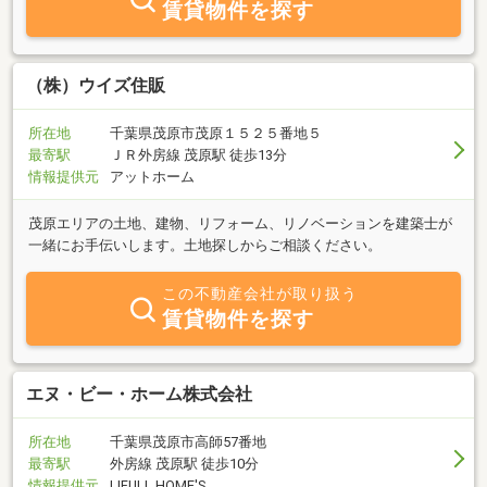
賃貸物件を探す
しております。メールでのご連絡は iwasekensetu@nifty.com ま
でお願いいたします。
（株）ウイズ住販
所在地
千葉県茂原市茂原１５２５番地５
最寄駅
ＪＲ外房線 茂原駅 徒歩13分
情報提供元
アットホーム
茂原エリアの土地、建物、リフォーム、リノベーションを建築士が
一緒にお手伝いします。土地探しからご相談ください。
この不動産会社が取り扱う
賃貸物件を探す
エヌ・ビー・ホーム株式会社
所在地
千葉県茂原市高師57番地
最寄駅
外房線 茂原駅 徒歩10分
情報提供元
LIFULL HOME'S