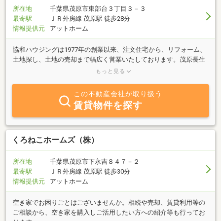
所在地
千葉県茂原市東部台３丁目３－３
最寄駅
ＪＲ外房線 茂原駅 徒歩28分
情報提供元
アットホーム
協和ハウジングは1977年の創業以来、注文住宅から、リフォーム、
土地探し、土地の売却まで幅広く営業いたしております。茂原長生
エリア、山武東金エリアで不動産に関するご要望がございました
もっと見る
ら、何でも承りますのでお気軽にお問合せください。
この不動産会社が取り扱う
賃貸物件を探す
くろねこホームズ（株）
所在地
千葉県茂原市下永吉８４７－２
最寄駅
ＪＲ外房線 茂原駅 徒歩30分
情報提供元
アットホーム
空き家でお困りごとはございませんか。相続や売却、賃貸利用等の
ご相談から、空き家を購入しご活用したい方への紹介等も行ってお