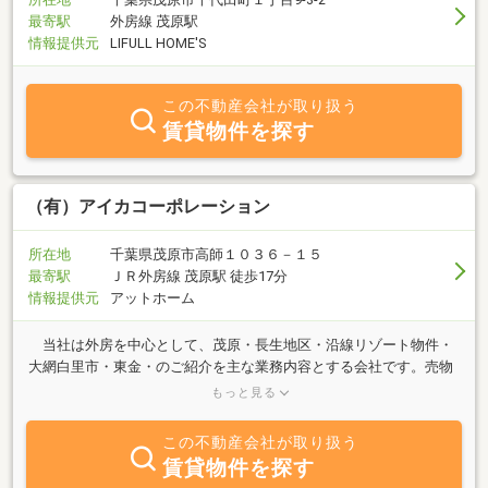
最寄駅
外房線 茂原駅
情報提供元
LIFULL HOME'S
この不動産会社が取り扱う
賃貸物件を探す
（有）アイカコーポレーション
所在地
千葉県茂原市高師１０３６－１５
最寄駅
ＪＲ外房線 茂原駅 徒歩17分
情報提供元
アットホーム
当社は外房を中心として、茂原・長生地区・沿線リゾート物件・
大網白里市・東金・のご紹介を主な業務内容とする会社です。売物
件情報に登録以外のご案内は、やさしく見やすい・ホームページか
もっと見る
ら、ご覧下さい！！今までも、これからも感謝の心をもって、お客
様のお役に立てるよう、スピーディな対応を心掛けてまいります。
この不動産会社が取り扱う
賃貸物件を探す