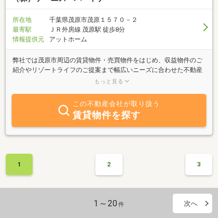
所在地
千葉県茂原市茂原１５７０－２
最寄駅
ＪＲ外房線 茂原駅 徒歩8分
情報提供元
アットホーム
弊社では茂原市周辺の賃貸物件・売買物件をはじめ、収益物件のご
紹介やリゾートライフのご提案まで幅広いニーズに合わせた不動産
物件をご紹介しております。様々な仕様や設備を施した数多くの物
もっと見る
件をご用意して、お客様からのお問合せを心よりお待ちいたしてお
ります。
この不動産会社が取り扱う
賃貸物件を探す
1
2
3
1～20
次へ
件