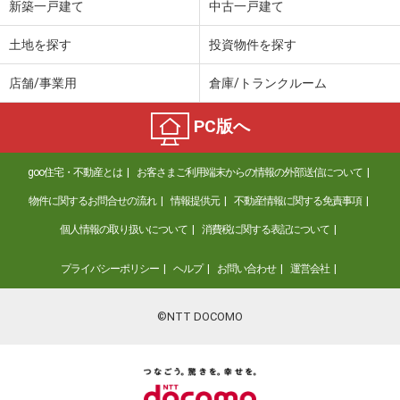
新築一戸建て
中古一戸建て
土地を探す
投資物件を探す
店舗/事業用
倉庫/トランクルーム
PC版へ
goo住宅・不動産とは
お客さまご利用端末からの情報の外部送信について
物件に関するお問合せの流れ
情報提供元
不動産情報に関する免責事項
個人情報の取り扱いについて
消費税に関する表記について
プライバシーポリシー
ヘルプ
お問い合わせ
運営会社
©NTT DOCOMO