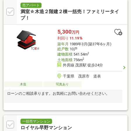
売アパート
満室☆木造２階建２棟一括売！ファミリータイ
プ！
5,300
万円
利回り
11.19％
築年月
1989年3月(築37年6ヶ月)
総戸数
10戸
2
建物面積
541.54m
2
土地面積
756m
外房線 茂原駅 徒歩24分
千葉県 茂原市 道表
木造
写真あり
ローンのご相談承ります。お気軽にお問い合わせください。
一括売マンション
ロイヤル早野マンション