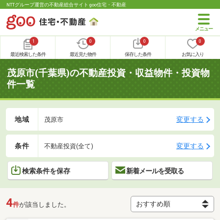
NTTグループ運営の不動産総合サイト goo住宅・不動産
1
0
0
0
最近検索した条件
最近見た物件
保存した条件
お気に入り
茂原市(千葉県)の不動産投資・収益物件・投資物
件一覧
地域
変更する
茂原市
条件
変更する
不動産投資(全て)
検索条件を保存
新着メールを受取る
4
件
が該当しました。