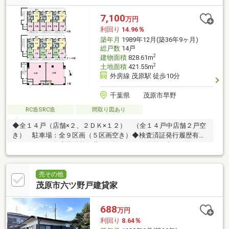
7,100
万円
利回り
14.96％
築年月
1989年12月(築36年9ヶ月)
総戸数
14戸
2
建物面積
828.61m
2
土地面積
421.55m
外房線 茂原駅 徒歩10分
千葉県 茂原市早野
RC造SRC造
間取り図あり
◆全１４戸（店舗×２、２ＤＫ×１２） （全１４戸中店舗２戸空
き） 駐車場：全９区画（５区画空き）◆検査済証発行履歴有◆
エレベーター有◆接道状況北側：約５．０ｍ公道、東側：約４．
８ｍ公道、西側：約４．８ｍ公道【修繕履歴】令和元年：給水ポ
ンプ交換工事（台風時北側河川氾濫により１階部分浸水あり）令
和２年：エレベーター交換工事令和３年：１０１号室（店舗）シ
売その他
ャッター取替工事・屋上防水工事
茂原市六ツ野戸建貸家
688
万円
利回り
8.64％