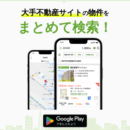
大手不動産サイト
物件
の
を
まとめて検索！