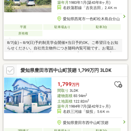
築年月
1983年1月(築43年8ヶ月)
名鉄蒲郡線「吉良吉田」2.4Ｋｍ
愛知県西尾市一色町松木島自分山
平屋
駐車場あり
駐車3台
所有権
8/7(金)～8/9(日)予約制見学会開催※当日予約OK。ご希望日をお知
らせください。自社売主物件につき随時内覧可能です。お電話か
メールでご希望日をお知らせください。【おすすめポイント】・
シロアリ防除工事施工後5年間保証。【周辺施設】・一色東部小学
校まで約730ｍ（徒歩約10分）・一色中学校まで約3010ｍ（徒歩
愛知県豊田市西中山町茨廻 1,799万円 3LDK
38分/自転車15分）・業務スーパー一色店まで約500ｍ（車約7
分）・ファミリーマート一色野田店まで約440ｍ（徒歩6分）・西
尾市役所一色支所まで約2110ｍ(車6分)
1,799
万円
間取り
3LDK
2
建物面積
83.94m
2
土地面積
122.82m
築年月
1984年7月(築42年2ヶ月)
名鉄三河線「猿投」5.6Ｋｍ
愛知県豊田市西中山町茨廻
2階建て
駐車場あり
駐車2台