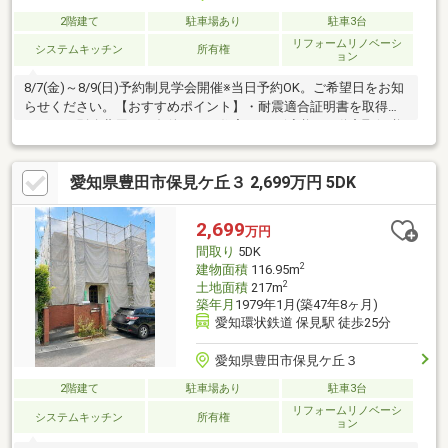
2階建て
駐車場あり
駐車3台
リフォームリノベーシ
システムキッチン
所有権
ョン
8/7(金)～8/9(日)予約制見学会開催※当日予約OK。ご希望日をお知
らせください。【おすすめポイント】・耐震適合証明書を取得す
れば（要別途費用）、条件により住宅ローン減税や不動産取得税
減税の対象になります・雨漏り、構造上主要な部分の欠陥や・腐
食、給排水管の故障や漏水についてお引渡しより２年間保証・シ
愛知県豊田市保見ケ丘３ 2,699万円 5DK
ロアリ防除工事施工後5年間保証【周辺施設】・朝日小学校350ｍ
（徒歩5分）・立崇化館中学校800ｍ（徒歩10分/自転車4分）・フ
ェルナ 朝日店様650ｍ（徒歩9分/車2分）・ファミリーマート 豊田
2,699
万円
朝日店様210ｍ（徒歩3分/車1分）
間取り
5DK
2
建物面積
116.95m
2
土地面積
217m
築年月
1979年1月(築47年8ヶ月)
愛知環状鉄道 保見駅 徒歩25分
愛知県豊田市保見ケ丘３
2階建て
駐車場あり
駐車3台
リフォームリノベーシ
システムキッチン
所有権
ョン