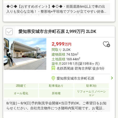
◆◇◆【おすすめポイント】◆◇◆・前面道路6m以上で車の出
入りも安心な立地！・整形地×平坦地でプランが立てやすい好条
件！・全居室に収納完備で室内すっきり収納力◎・フローリング
＋和室のくつろげるバランスある間取り♪・断熱性・結露対策に安
心のペアガラス採用！・追い焚き給湯＆浴室暖房付きで一年中快
愛知県安城市古井町石原 2,999万円 2LDK
適なバスタイム！・二面バルコニーで採光・通風良好、ひとつは
広々ルーフバルコニー！・約16.9帖のゆとりあるリビングで家族
団らんに最適♪
2,999
万円
間取り
2LDK
2
建物面積
74.52m
2
土地面積
169.44m
築年月
2011年1月(築15年8ヶ月)
名鉄西尾線 碧海古井駅 徒歩5分
愛知県安城市古井町石原
2階建て
駐車場あり
駐車3台
リフォームリノベーシ
オール電化
所有権
ョン
8/7(金)～8/9(日)予約制見学会開催※当日予約OK。ご希望日をお知
らせください。自社売主物件につき随時内覧可能です。お電話か
メールでご希望日をお知らせください。【リフォーム内容】●標