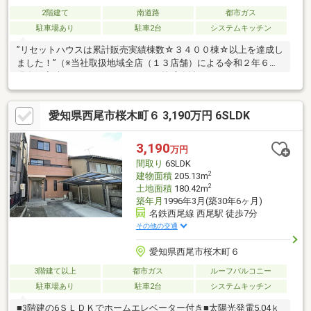
2階建て
南道路
都市ガス
駐車場あり
駐車2台
システムキッチン
”リセットハウスは累計販売実績棟数☆３４００棟☆以上を達成し
ました！”（※当社取扱地域全店（１３店舗）による令和２年６月
現在の実績）≪リセットハウスとは株式会社リアルト・ハーツの
登録商標です≫◇既存建物を価格以上の価値の建物に革新、権利
関係も整理した 安全で安心して暮らせる信頼のおける再生住宅
愛知県西尾市桜木町６ 3,190万円 6SLDK
です。 ◇リフォームの見た目の仕上がりはもちろん、目に見え
ない床下のシロアリ被害や 天井の雨漏り、基準を超える傾きな
どもしっかりチェック、改修しています。◇土地の境界確認も全
3,190
万円
物件実施済み。
間取り
6SLDK
2
建物面積
205.13m
2
土地面積
180.42m
築年月
1996年3月(築30年6ヶ月)
名鉄西尾線 西尾駅 徒歩7分
その他の交通
愛知県西尾市桜木町６
3階建て以上
都市ガス
ルーフバルコニー
駐車場あり
駐車2台
システムキッチン
■3階建の6ＳＬＤＫでホームエレベーター付き■太陽光発電5.04ｋ