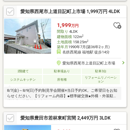
交換、洗面化粧台交換、フローリング上張り、クロス張替え、ク
ッションフロア張替え、クローゼット交換、シューズボックス交
愛知県西尾市上道目記町上市場 1,999万円 4LDK
換、インターホン設置、火災警報器設置、照明LED交換、残置物
撤去、雨漏り点検、漏水点検【おすすめポイント】・返済額や融
資可能額など、お客様のご希望にあわせてご提案。住宅ローンが
1,999
万円
初めての方でもお気軽にご相談ください。【周辺施設】・豊田市
間取り
4LDK
立井上小学校170ｍ（徒歩2
2
建物面積
122m
2
土地面積
158.25m
築年月
1990年7月(築36年2ヶ月)
名鉄西尾線 福地駅 徒歩14分
愛知県西尾市上道目記町上市場
2階建て
駐車場あり
駐車3台
リフォームリノベーシ
システムキッチン
所有権
ョン
8/7(金)～8/9(日)予約制見学会開催※当日予約OK。ご希望日をお知
らせください。【リフォーム内容】●標準鍵交換●外構・外装駐車
場拡張、外壁塗装●水回りシステムキッチン交換、ユニットバス
交換、トイレ交換、洗面化粧台交換●内装間取変更●その他設備イ
ンターホン設置、火災警報器設置、照明器具交換【おすすめポイ
愛知県豊田市若林東町宮間 2,449万円 3LDK
ント】・本物件は条件により住宅ローン減税が適用されます。・
シロアリ防除工事施工後5年間保証・お客様に合わせたローンの組
み方や金融機関をご提案。住宅ローンが初めての方でもお気軽に