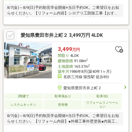
8/7(金)～8/9(日)予約制見学会開催※当日予約OK。ご希望日をお知
らせください。【リフォーム内容】シロアリ工防除工事【おすす
めポイント】・本物件は条件により住宅ローン減税が適用されま
す。・シロアリ防除工事施工後5年間保証。・お客様に合わせたロ
ーンの組み方や金融機関をご提案。住宅ローンが初めての方でも
愛知県豊田市井上町２ 3,499万円 4LDK
お気軽にご相談ください。【周辺施設】・五ケ丘小学校まで約
650ｍ（徒歩約9分）・益富中学校まで約2240ｍ（徒歩約28分/自
転車約12分）・メグリア五ケ丘店様まで約1190ｍ（徒歩約15分/
3,499
万円
車約3分）
間取り
4LDK
2
建物面積
91.08m
2
土地面積
165.37m
築年月
1986年8月(築40年1ヶ月)
名鉄三河線 猿投駅 徒歩8分
愛知県豊田市井上町２
2階建て
駐車場あり
駐車3台
リフォームリノベーシ
システムキッチン
所有権
ョン
8/7(金)～8/9(日)予約制見学会開催※当日予約OK。ご希望日をお知
らせください。【リフォーム内容】●外構工事外壁塗装●内装工事
システムキッチン交換、ユニットバス交換、温水洗浄便座トイレ