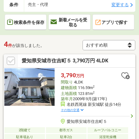
条件
変更する
売主・代理
新着メールを受
検索条件を保存
アプリで探す
取る
4
件
が該当しました。
愛知県安城市住吉町５ 3,790万円 4LDK
3,790
万円
間取り
4LDK
2
建物面積
116.59m
2
土地面積
123.81m
築年月
2009年9月(築17年)
名鉄西尾線 新安城駅 徒歩14分
その他の交通
愛知県安城市住吉町５
2階建て
都市ガス
ルーフバルコニー
駐車場あり
駐車2台
浴室乾燥機