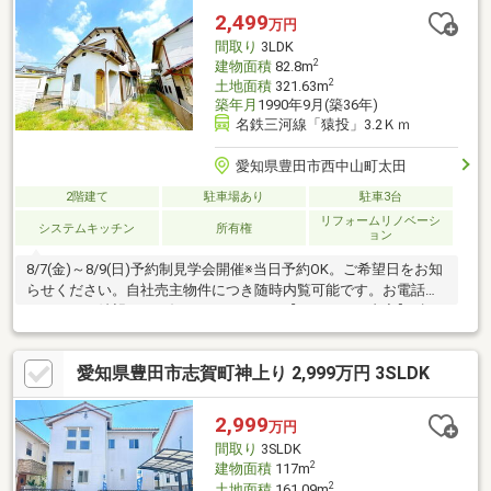
2,499
万円
間取り
3LDK
2
建物面積
82.8m
2
土地面積
321.63m
築年月
1990年9月(築36年)
名鉄三河線「猿投」3.2Ｋｍ
愛知県豊田市西中山町太田
2階建て
駐車場あり
駐車3台
リフォームリノベーシ
システムキッチン
所有権
ョン
8/7(金)～8/9(日)予約制見学会開催※当日予約OK。ご希望日をお知
らせください。自社売主物件につき随時内覧可能です。お電話か
メールでご希望日をお知らせください。【リフォーム内容】●標
準シロアリ防除工事、クリーニング●外構・外装外壁塗装●水回り
ユニットバス交換、トイレ交換、洗面化粧台交換●内装クロス張
愛知県豊田市志賀町神上り 2,999万円 3SLDK
替え●その他設備インターホン設置、火災警報器設置、照明器具
交換【おすすめポイント】・本物件は条件により住宅ローン減税
が適用されます。・お客様に合わせたローンの組み方や金融機関
2,999
万円
をご提案。住宅ローンが初めての方でもお気軽にご相
間取り
3SLDK
2
建物面積
117m
2
土地面積
161.09m