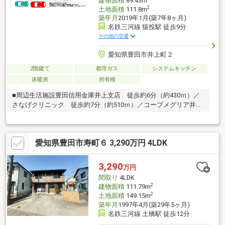
建物面積
89.43m
2
土地面積
111.8m
築年月
2019年1月(築7年8ヶ月)
名鉄三河線 猿投駅 徒歩9分
その他の交通
愛知県豊田市井上町２
2階建て
都市ガス
システムキッチン
床暖房
所有権
■周辺生活施設豊田信用金庫井上支店 徒歩約6分（約430ｍ）／
さなげクリニック 徒歩約7分（約510ｍ）／コープメグリア井上
店 徒歩約7分（約540ｍ）／ファミリーマート豊田井上店 徒歩
約8分（約570ｍ）／スギドラッグ青木店 徒歩約9分（約690ｍ）
／井上幼稚園 徒歩約10分（約740ｍ）
愛知県豊田市寿町６ 3,290万円 4LDK
3,290
万円
間取り
4LDK
2
建物面積
111.79m
2
土地面積
149.15m
築年月
1997年4月(築29年5ヶ月)
名鉄三河線 土橋駅 徒歩12分