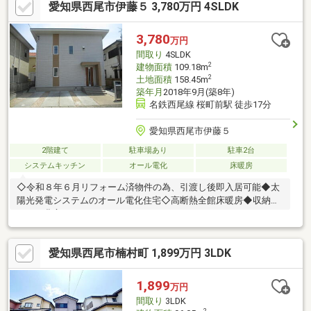
愛知県西尾市伊藤５ 3,780万円 4SLDK
提案。【周辺施設】・豊田市立井上小学校まで約820ｍ（徒歩約
11分）・豊田市立井郷中学校まで約1140ｍ（徒歩15分）・メグリ
ア井上店様まで約490ｍ（徒歩7分）・ファミリーマート豊田井上
3,780
万円
店様まで約330ｍ（徒歩5分）・名鉄三河線猿投駅まで約410ｍ
間取り
4SLDK
（徒歩約6分）
2
建物面積
109.18m
2
土地面積
158.45m
築年月
2018年9月(築8年)
名鉄西尾線 桜町前駅 徒歩17分
愛知県西尾市伊藤５
2階建て
駐車場あり
駐車2台
システムキッチン
オール電化
床暖房
◇令和８年６月リフォーム済物件の為、引渡し後即入居可能◆太
陽光発電システムのオール電化住宅◇高断熱全館床暖房◆収納ス
ペース豊富
愛知県西尾市楠村町 1,899万円 3LDK
1,899
万円
間取り
3LDK
2