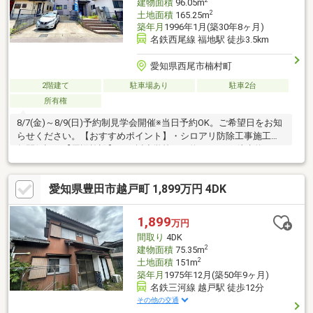
建物面積
96.05m
2
土地面積
165.25m
築年月
1996年1月(築30年8ヶ月)
名鉄西尾線 福地駅 徒歩3.5km
愛知県西尾市楠村町
2階建て
駐車場あり
駐車2台
所有権
8/7(金)～8/9(日)予約制見学会開催※当日予約OK。ご希望日をお知
らせください。【おすすめポイント】・シロアリ防除工事施工後5
年間保証。【周辺施設】・平坂小学校まで約1200ｍ（徒歩約15
分）・平坂中学校まで約1000ｍ（徒歩約13分）・ドミー寺津店様
まで約650ｍ（徒歩約8分）・セブンイレブン西尾楠村店様まで約
愛知県豊田市越戸町 1,899万円 4DK
500ｍ（徒歩約6分）・山尾病院様まで約4400ｍ（車約11分）
1,899
万円
間取り
4DK
2
建物面積
75.35m
2
土地面積
151m
築年月
1975年12月(築50年9ヶ月)
名鉄三河線 越戸駅 徒歩12分
その他の交通