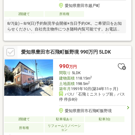
愛知県豊田市越戸町
2階建て
所有権
8/7(金)～8/9(日)予約制見学会開催※当日予約OK。ご希望日をお知
らせください。自社売主物件につき随時内覧可能です。お電話か
メールでご希望日をお知らせください。【リフォーム内容】シロ
アリ工防除工事、クリーニング、【おすすめポイント】・シロア
リ防除工事施工後5年間保証。・お客様に合わせたローンの組み方
愛知県豊田市石飛町飯野境 990万円 5LDK
や金融機関をご提案。住宅ローンが初めての方でもお気軽にご相
談ください。【周辺施設】・コミヤマ青木店様まで約1990ｍ（徒
歩25分）・青木小学校まで約2350ｍ（徒歩約30分）・猿投台中学
990
万円
校まで約2440ｍ（徒歩31分）
間取り
5LDK
2
建物面積
118.15m
2
土地面積
198.5m
築年月
1991年10月(築34年11ヶ月)
バス/「石飛ミニストップ前」バス
停 停歩8分
愛知県豊田市石飛町飯野境
2階建て
駐車場あり
駐車3台
リフォームリノベーシ
所有権
ョン