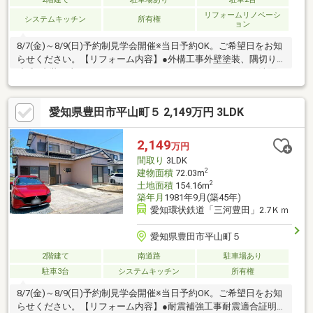
リフォームリノベーシ
システムキッチン
所有権
ョン
8/7(金)～8/9(日)予約制見学会開催※当日予約OK。ご希望日をお知
らせください。【リフォーム内容】●外構工事外壁塗装、隅切り
造成●内装工事システムキッチン、ユニットバス、トイレ、洗面
化粧台交換、クロス張替え、クッションフロア張り、建具交換、
シューズボックス交換、インターホン設置、火災警報器設置、照
愛知県豊田市平山町５ 2,149万円 3LDK
明LED交換【おすすめポイント】・雨漏り、構造上主要な部分の
欠陥や・腐食、給排水管の故障や漏水についてお引渡しより２年
間保証・シロアリ防除工事施工後5年間保証・返済額や融資可能額
2,149
万円
など、お客様のご希望にあわせてご提案。住宅ローンが初めての
間取り
3LDK
方でもお気
2
建物面積
72.03m
2
土地面積
154.16m
築年月
1981年9月(築45年)
愛知環状鉄道「三河豊田」2.7Ｋｍ
愛知県豊田市平山町５
2階建て
南道路
駐車場あり
駐車3台
システムキッチン
所有権
8/7(金)～8/9(日)予約制見学会開催※当日予約OK。ご希望日をお知
らせください。【リフォーム内容】●耐震補強工事耐震適合証明