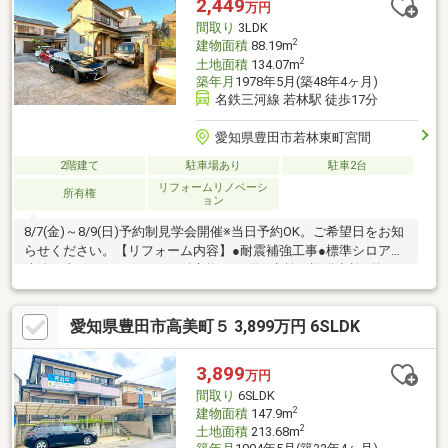
2,449
万円
ご相談ください【周辺施設】・
間取り
3LDK
2
建物面積
88.19m
2
土地面積
134.07m
築年月
1978年5月(築48年4ヶ月)
名鉄三河線 若林駅 徒歩17分
愛知県豊田市若林東町宮間
2階建て
駐車場あり
駐車2台
リフォームリノベーシ
所有権
ョン
8/7(金)～8/9(日)予約制見学会開催※当日予約OK。ご希望日をお知
らせください。【リフォーム内容】●耐震補強工事●標準シロアリ
防除工事、クリーニング、鍵交換、雨漏り点検、設備点検●外
構・外装駐車場拡張、屋根塗装、外壁塗装●ライフライン浄化槽
交換●水回りシステムキッチン交換、ユニットバス交換、トイレ
愛知県豊田市高美町５ 3,899万円 6SLDK
交換、洗面化粧台交換●内装間取変更、玄関扉交換、室内ドア交
換、床材上張り、シューズボックス交換、クロス張替え●その他
設備給湯器交換、インターホン設置、火災警報器設置、照明器具
3,899
万円
交換【おすすめポイント】・シロアリ防除工事施工後5年間保証
間取り
6SLDK
【周辺施設】
2
建物面積
147.9m
2
土地面積
213.68m