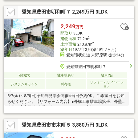
店：徒歩約17分□ファミリーマート豊田竹元町店：徒歩約2分□ス
ギ薬局竹村店：徒歩約3分
愛知県豊田市明和町７ 2,249万円 3LDK
2,249
万円
間取り
3LDK
2
建物面積
71.2m
2
土地面積
210.87m
築年月
1977年2月(築49年7ヶ月)
愛知環状鉄道 末野原駅 徒歩24分
愛知県豊田市明和町７
2階建て
駐車場あり
駐車2台
リフォームリノベーシ
システムキッチン
所有権
ョン
8/7(金)～8/9(日)予約制見学会開催※当日予約OK。ご希望日をお知
らせください。【リフォーム内容】●外構工事駐車場拡張、外壁
塗装、庭木伐採●内装工事システムキッチン交換、ユニットバス
交換、温水洗浄便座トイレ交換、洗面化粧台交換、玄関扉交換、
フローリング上張り、クロス張替え、クッションフロア張替え、
愛知県豊田市市木町５ 3,880万円 3LDK
建具交換、クローゼット交換、シューズボックス交換、インター
ホン設置、火災警報器設置、照明LED交換【おすすめポイン
ト】・雨漏り、構造上主要な部分の欠陥や・腐食、給排水管の故