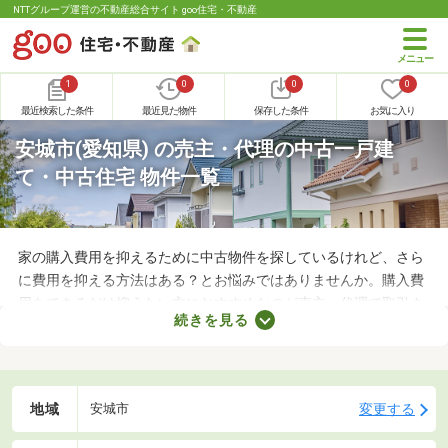
NTTグループ運営の不動産総合サイト goo住宅・不動産
1
0
0
0
最近検索した条件
最近見た物件
保存した条件
お気に入り
安城市(愛知県) の売主・代理の中古一戸建
て・中古住宅 物件一覧
家の購入費用を抑えるために中古物件を探しているけれど、さら
に費用を抑える方法はある？とお悩みではありませんか。購入費
用をできるだけ抑えたい方におすすめなのが売主・代理で取引さ
続きを見る
れる物件です。不動産会社への仲介手数料が発生しないので、購
入費用を節約できますよ。ここでは、売主・代理で取引される中
古の一戸建て物件を紹介します。
地域
変更する
安城市