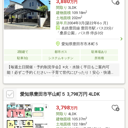
3,880
万円
障や漏水についてお引渡しより２年間保証・シロアリ防除工事施
間取り
3LDK
工後5年間保証・新品の照明器具設置予
2
建物面積
109.18m
2
土地面積
202m
築年月
2004年3月(築22年6ヶ月)
名鉄豊田線 豊田市駅 バス23分/
「桑原公園」バス停 停歩3分
愛知県豊田市市木町５
2階建て
都市ガス
駐車場あり
駐車3台
システムキッチン
所有権
【毎週土日開催・予約制見学会】※火・水除く平日もご案内可
能！必ずご予約ください～子育て世代にぴったり！安心・快適な
中古戸建～トヨタホームの品質をそのままに、当社売主だからこ
そ叶う安心の住まいです！・内外装リノベーション済みで即入居
OK・新築時の保証継続可能で長期的な安心をサポート・回遊動線
愛知県豊田市平山町５ 3,798万円 4LDK
のキッチン＆洗面で家事ラクラク・2つのWIC＋備え付けのキッチ
ン収納で片付けもスムーズ・20帖超の広々LDKでお子様を見守り
ながら家事ができる・メーターモジュール採用で廊下・階段もゆ
3,798
万円
ったり快適・既存住宅売買瑕疵保険加入予定・設備保証加入予定
間取り
4LDK
（※詳細はお問い合わせください）
2
建物面積
105.37m
2
土地面積
122.18m