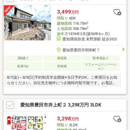
3,499
万円
間取り
6DK
2
建物面積
116.75m
2
土地面積
306.79m
築年月
1976年3月(築50年6ヶ月)
愛知環状鉄道 末野原駅 徒歩26分
愛知県豊田市明和町７
2階建て
南道路
駐車場あり
リフォームリノベーシ
駐車3台
所有権
ョン
8/7(金)～8/9(日)予約制見学会開催※当日予約OK。ご希望日をお知
らせください。自社売主物件につき随時内覧可能です。お電話か
メールでご希望日をお知らせください。【リフォーム内容】シロ
アリ工防除工事、クリーニング外壁塗装システムキッチン交換、
ユニットバス交換、トイレ交換、洗面化粧台交換間取変更、玄関
愛知県豊田市井上町２ 3,298万円 3LDK
扉交換、床材上張り、シューズボックス交換、クロス張替え、玄
関ドア交換インターホン設置、火災警報器設置、照明器具交換
【おすすめポイント】・雨漏り、構造上主要な部分の欠陥や・腐
3,298
万円
食、給排水管の故障や漏水についてお引渡しより２年間保証。・
間取り
3LDK
シロアリ防除工事
2