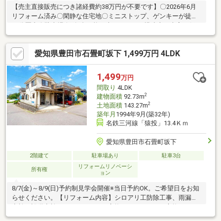
【売主直接販売につき諸経費約38万円が不要です】〇2026年6月
リフォーム済み〇閑静な住宅地〇ミニストップ、ゲンキーが徒歩
10分圏内〇駐車場縦列3台可能（車種による・構造上、車高の低
い車両は駐車に支障が生じる場合があります）
愛知県豊田市石畳町坂下 1,499万円 4LDK
1,499
万円
間取り
4LDK
2
建物面積
92.73m
2
土地面積
143.27m
築年月
1994年9月(築32年)
名鉄三河線「猿投」13.4Ｋｍ
愛知県豊田市石畳町坂下
2階建て
駐車場あり
駐車3台
リフォームリノベーシ
所有権
ョン
8/7(金)～8/9(日)予約制見学会開催※当日予約OK。ご希望日をお知
らせください。【リフォーム内容】シロアリ工防除工事、雨漏り
点検、設備点検システムキッチン交換、ユニットバス交換、トイ
レ交換床材上張り、クロス張替え【おすすめポイント】・本物件