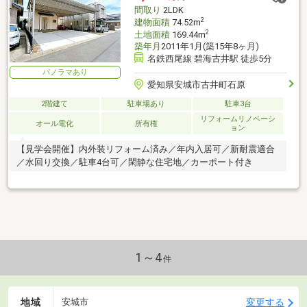
間取り
2LDK
2
建物面積
74.52m
2
土地面積
169.44m
築年月
2011年1月(築15年8ヶ月)
名鉄西尾線 碧海古井駅 徒歩5分
パノラマあり
愛知県安城市古井町石原
2階建て
駐車場あり
駐車3台
リフォームリノベーシ
オール電化
所有権
ョン
【見学会開催】内外装リフォーム済み／年内入居可／新耐震適合
／水回り交換／駐車4台可／閑静な住宅地／カーポート付き
1～4
件
地域
変更する
安城市