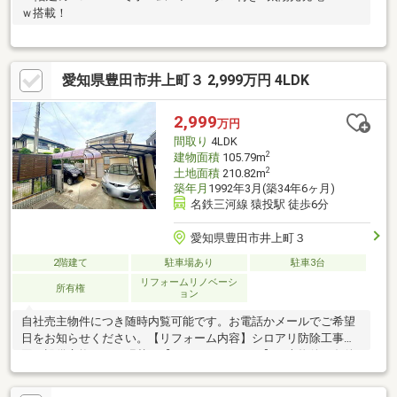
ｗ搭載！
愛知県豊田市井上町３ 2,999万円 4LDK
2,999
万円
間取り
4LDK
2
建物面積
105.79m
2
土地面積
210.82m
築年月
1992年3月(築34年6ヶ月)
名鉄三河線 猿投駅 徒歩6分
愛知県豊田市井上町３
2階建て
駐車場あり
駐車3台
リフォームリノベーシ
所有権
ョン
自社売主物件につき随時内覧可能です。お電話かメールでご希望
日をお知らせください。【リフォーム内容】シロアリ防除工事水
回り設備交換クロス張替え【おすすめポイント】・本物件は条件
により住宅ローン減税が適用されます。・シロアリ防除工事施工
後5年間保証。・お客様に合わせたローンの組み方や金融機関をご