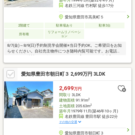
築年月
1994年5月(築32年4ヶ月)
名鉄三河線 竹村駅 徒歩17分
愛知県豊田市高美町５
2階建て
駐車場あり
駐車3台
リフォームリノベーシ
所有権
ョン
8/7(金)～8/9(日)予約制見学会開催※当日予約OK。ご希望日をお知
らせください。自社売主物件につき随時内覧可能です。お電話か
メールでご希望日をお知らせください。【リフォーム内容】シロ
アリ工防除工事、クリーニング駐車場拡張、屋根塗装、外壁塗装
水回り設備交換、クロス張替えインターホン設置、火災警報器設
愛知県豊田市朝日町３ 2,699万円 3LDK
置、照明器具交換【おすすめポイント】・本物件は条件により住
宅ローン減税が適用されます。・シロアリ防除工事施工後5年間保
証。・お客様に合わせたローンの組み方や金融機関をご提案。住
2,699
万円
宅ローンが初めての方でもお気軽にご相談ください。
間取り
3LDK
2
建物面積
91.91m
2
土地面積
205.63m
築年月
1979年11月(築46年10ヶ月)
名鉄豊田線 豊田市駅 徒歩22分
その他の交通
愛知県豊田市朝日町３