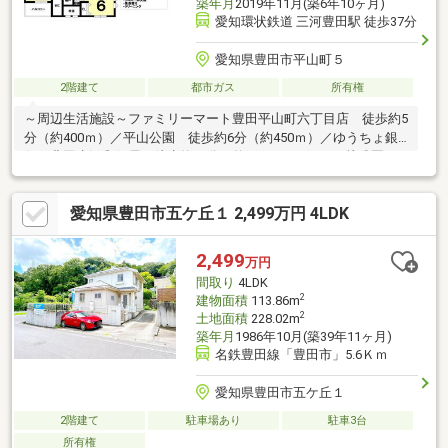
築年月
2019年11月(築6年10ヶ月)
愛知環状鉄道 三河豊田駅 徒歩37分
愛知県豊田市平山町５
2階建て
都市ガス
所有権
～周辺生活施設～ファミリーマート豊田平山町六丁目店 徒歩約5
分（約400ｍ）／平山公園 徒歩約6分（約450ｍ）／ゆうちょ銀
行 豊田水源郵便局 徒歩約11分（約750ｍ）／トヨタ幼稚園
徒歩約11分（約870ｍ）／トヨタ記念病院 徒歩約14分（約1100
ｍ）／フェルナ前山店 徒歩約16分（約1280ｍ）／スギドラッグ
愛知県豊田市五ケ丘１ 2,499万円 4LDK
前山店 徒歩約17分（約1360ｍ）
2,499
万円
間取り
4LDK
2
建物面積
113.86m
2
土地面積
228.02m
築年月
1986年10月(築39年11ヶ月)
名鉄豊田線「豊田市」5.6Ｋｍ
愛知県豊田市五ケ丘１
2階建て
駐車場あり
駐車3台
所有権