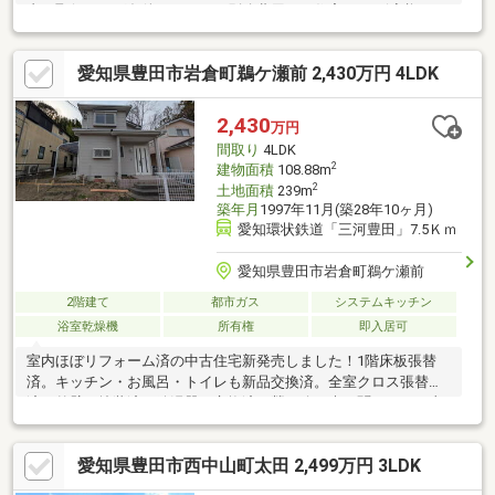
書を取得すれば条件により（要別途費用）、住宅ローン減税や不
動産取得税減税の対象になります。●内装工事水回り設備新品交
換、玄関扉交換、フローリング上張り、クロス張替え、畳表替
愛知県豊田市岩倉町鵜ケ瀬前 2,430万円 4LDK
え、クッションフロア張替え、建具交換、シューズボックス交
換、給湯器交換等【おすすめポイント】・返済額や融資可能額な
ど、お客様のご希望にあわせてご提案。住宅ローンが初めての方
2,430
万円
でもお気軽にご相談ください
間取り
4LDK
2
建物面積
108.88m
2
土地面積
239m
築年月
1997年11月(築28年10ヶ月)
愛知環状鉄道「三河豊田」7.5Ｋｍ
愛知県豊田市岩倉町鵜ケ瀬前
2階建て
都市ガス
システムキッチン
浴室乾燥機
所有権
即入居可
室内ほぼリフォーム済の中古住宅新発売しました！1階床板張替
済。キッチン・お風呂・トイレも新品交換済。全室クロス張替
済。外壁も塗装済。給湯器も交換済。鶯の鳴き声を聞きながら山
間の街で暮らしませんか？内覧も可能です。
愛知県豊田市西中山町太田 2,499万円 3LDK