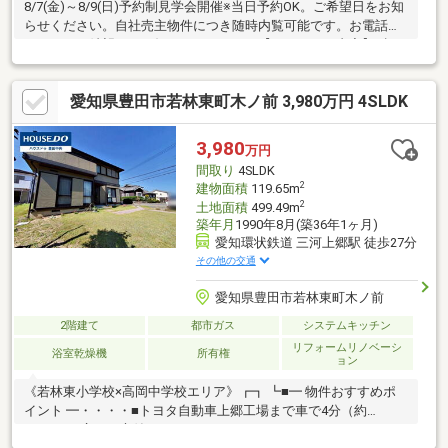
8/7(金)～8/9(日)予約制見学会開催※当日予約OK。ご希望日をお知
らせください。自社売主物件につき随時内覧可能です。お電話か
メールでご希望日をお知らせください。【リフォーム内容】●標
準シロアリ工防除工事、クリーニング●外装駐車場拡張、外壁塗
装●水回りシステムキッチン交換、ユニットバス交換、トイレ交
愛知県豊田市若林東町木ノ前 3,980万円 4SLDK
換、洗面化粧台交換●内装間取変更、シューズボックス交換、ク
ロス張替えインターホン設置、火災警報器設置、照明器具交換
【おすすめポイント】・お客様に合わせたローンの組み方や金融
3,980
万円
機関をご提案。住宅ローンが初めての方でもお気軽にご相
間取り
4SLDK
2
建物面積
119.65m
2
土地面積
499.49m
築年月
1990年8月(築36年1ヶ月)
愛知環状鉄道 三河上郷駅 徒歩27分
その他の交通
愛知県豊田市若林東町木ノ前
2階建て
都市ガス
システムキッチン
リフォームリノベーシ
浴室乾燥機
所有権
ョン
《若林東小学校×高岡中学校エリア》┏┓ ┗■━ 物件おすすめポ
イント ━・・・・■トヨタ自動車上郷工場まで車で4分（約
1.9km）■広々お庭付