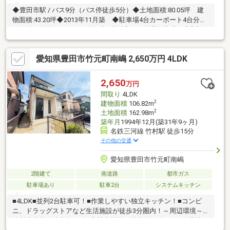
◆豊田市駅 / バス9分（バス停徒歩5分）◆土地面積:80.05坪 建
物面積:43.20坪◆2013年11月築 ◆駐車場4台カーポート4台分
（縦列・自動シャッター付）◆2階洋室には天井埋込式の音響設
備完備 映画・音楽鑑賞に最適！！セキスイハイム施工。全室空
調「快適エアリー」で一年中快適な空気環境。高耐久「磁器タイ
愛知県豊田市竹元町南嶋 2,650万円 4LDK
ル外壁」で美しさと経済性を両立。太陽光発電と蓄電池で災害時
も安心です。キッチン2か所で二世帯も検討可能な5SLDK。6月末
室内リフォーム・クリーニング完了
2,650
万円
間取り
4LDK
2
建物面積
106.82m
2
土地面積
162.98m
築年月
1994年12月(築31年9ヶ月)
名鉄三河線 竹村駅 徒歩15分
その他の交通
愛知県豊田市竹元町南嶋
2階建て
南道路
都市ガス
駐車場あり
駐車2台
システムキッチン
■4LDK■並列2台駐車可！■作業しやすい独立キッチン！■コンビ
ニ、ドラッグストアなど生活施設が徒歩3分圏内！～周辺環境～□
竹村小学校：徒歩約17分□竜神中学校：徒歩約39分□ドミー若林