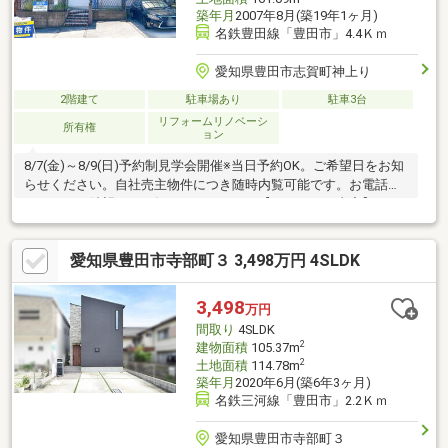
築年月
2007年8月(築19年1ヶ月)
名鉄豊田線「豊田市」4.4Ｋｍ
愛知県豊田市志賀町神上り
2階建て
駐車場あり
駐車3台
リフォームリノベーシ
所有権
ョン
8/7(金)～8/9(日)予約制見学会開催※当日予約OK。ご希望日をお知
らせください。自社売主物件につき随時内覧可能です。お電話か
メールでご希望日をお知らせください。【リフォーム内容】シロ
アリ工防除工事、クリーニング外壁塗装トイレ交換、洗面化粧台
交換クロス張替え【周辺施設】・古瀬間小学校まで約1200ｍ（徒
愛知県豊田市寺部町３ 3,498万円 4SLDK
歩約15分）・益富中学校まで約1560ｍ（徒歩20分）・メグリア志
賀店様まで約740ｍ（徒歩10分）・ファミリーマート豊田美里店
様まで約820ｍ（徒歩11分）
3,498
万円
間取り
4SLDK
2
建物面積
105.37m
2
土地面積
114.78m
築年月
2020年6月(築6年3ヶ月)
名鉄三河線「豊田市」2.2Ｋｍ
愛知県豊田市寺部町３