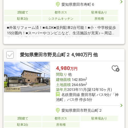
愛知県豊田市寿町６
2階建て
都市ガス
駐車場あり
駐車2台
システムキッチン
所有権
■外装リフォーム済！■4LDK■並列駐車2台可能！■小・中学校徒歩
15分圏内！■スーパーやコンビニなど、生活施設が充実♪～周辺環
境～□山之手小学校：徒歩約12分□竜神中学校：徒歩約13分□アミ
カ豊田店：徒歩約6分□セブンイレブン豊田市寿町７丁目店：徒歩
約7分□しゅうさん公園：徒歩約3分
愛知県豊田市野見山町２ 4,980万円 他
4,980
万円
間取り
他
2
建物面積
142.83m
2
土地面積
264.65m
築年月
2013年11月(築12年10ヶ月)
名鉄豊田線 豊田市駅 バス9分/「神
池町」バス停 停歩5分
愛知県豊田市野見山町２
2階建て
都市ガス
駐車場あり
駐車2台
所有権