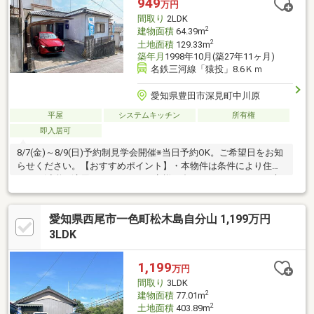
949
万円
い。
間取り
2LDK
2
建物面積
64.39m
2
土地面積
129.33m
築年月
1998年10月(築27年11ヶ月)
名鉄三河線「猿投」8.6Ｋｍ
愛知県豊田市深見町中川原
平屋
システムキッチン
所有権
即入居可
8/7(金)～8/9(日)予約制見学会開催※当日予約OK。ご希望日をお知
らせください。【おすすめポイント】・本物件は条件により住宅
ローン減税が適用されます。・お客様に合わせたローンの組み方
や金融機関をご提案。住宅ローンが初めての方でもお気軽にご相
談ください【周辺施設】・中山小学校3600ｍ（徒歩45分）・藤岡
愛知県西尾市一色町松木島自分山 1,199万円
南中学校3800ｍ（徒歩48分/自転車16分）・フェルナ 西中山店
様4400ｍ（徒歩55分/車9分）・ファミリーマート 豊田深見店様
3LDK
1600ｍ（徒歩20分/車4分）
1,199
万円
間取り
3LDK
2
建物面積
77.01m
2
土地面積
403.89m