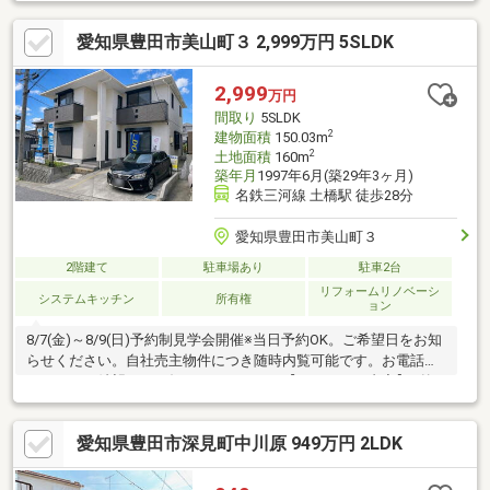
き ■浴室暖房乾燥
機採用〇豊田市内を中心に数百件の物件を取り扱っています。ご
愛知県豊田市美山町３ 2,999万円 5SLDK
予約方法／＞＞0120-50-8310 【通話無料】＞＞ 「資料請求」 ボ
タン無理なく失敗しないマイホーム探しを応援！まずはお会いす
るところから始めてみませんか？ご来店お待ちしております(^^♪
2,999
万円
まずはお気軽にお問い合わせください◎
間取り
5SLDK
2
建物面積
150.03m
2
土地面積
160m
築年月
1997年6月(築29年3ヶ月)
名鉄三河線 土橋駅 徒歩28分
愛知県豊田市美山町３
2階建て
駐車場あり
駐車2台
リフォームリノベーシ
システムキッチン
所有権
ョン
8/7(金)～8/9(日)予約制見学会開催※当日予約OK。ご希望日をお知
らせください。自社売主物件につき随時内覧可能です。お電話か
メールでご希望日をお知らせください。【リフォーム内容】●外
構工事外壁塗装●内装工事水回り設備交換、クロス張替え、畳表
替え、フロアタイル上張り、建具交換、クローゼット交換、給湯
愛知県豊田市深見町中川原 949万円 2LDK
器交換、インターホン設置、火災警報器設置、照明LED交換、ク
リーニング、漏電点検、設備点検、雨漏り点検、漏水点検※本物
件は住宅ローン減税が適用されます。詳しくはお問合せくださ