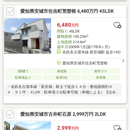
準シロアリ防除工事、クリーニング、鍵交換、雨漏り点検、設備
点検●外構・外装屋根塗装、外壁塗装●水回りシステムキッチン交
愛知県安城市住吉町荒曽根 6,480万円 4SLDK
換、トイレ交換、洗面化粧台交換●内装間取変更、室内ドア（一
部）交換、床材上張り、クロス張替え●その他設備給湯器交換、
インターホン設置、火災警報器設置、照明器具交換【おすすめポ
6,480
万円
イント】・本物件は条件により住宅ローン減税が適用されま
間取り
4SLDK
2
建物面積
145.25m
2
土地面積
214.6m
築年月
2009年1月(築17年8ヶ月)
名鉄名古屋本線 新安城駅 徒歩14分
愛知県安城市住吉町荒曽根
2階建て
南道路
都市ガス
駐車場あり
駐車3台
所有権
・名鉄名古屋本線「新安城」駅まで徒歩１４分・敷地面積約６
４．９１坪・４LDK・駐車場３台駐車可能（車種による）【法令
上の制限】建築基準２２条指定/道路斜線制限/隣地斜線制限/日影
制限/都市再生特別措置法/宅地造成及び特定盛土等規制法/特定都
市河川浸水被害対策法・スムストック瑕疵保険付保可能物件（検
愛知県安城市古井町石原 2,999万円 2LDK
査合格済） （検査有効期限：令和９年７月９日）・本物件の北
側フェンスが隣地に越境しています。
2,999
万円