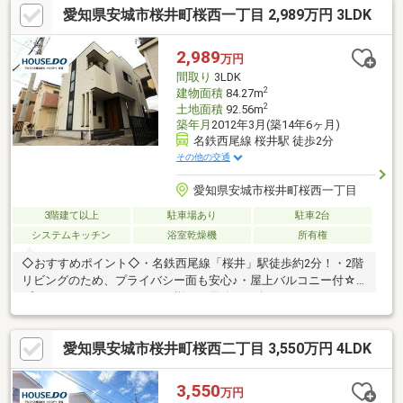
愛知県安城市桜井町桜西一丁目 2,989万円 3LDK
かな日差しがたっぷりです♪◇駐車スペース3台分以上あり、来客
時も安心〇＝＝＝【周辺教育施設】＝＝＝◇桜林小学校 約1115
ｍ（徒歩約14分）◇桜井中学校 約2297ｍ（徒歩約29分）☆住宅
2,989
万円
ローンのご相談や、事前審査のお手続き等いつでも承っておりま
間取り
3LDK
す！お気軽にご相談ください！
2
建物面積
84.27m
2
土地面積
92.56m
築年月
2012年3月(築14年6ヶ月)
名鉄西尾線 桜井駅 徒歩2分
その他の交通
愛知県安城市桜井町桜西一丁目
3階建て以上
駐車場あり
駐車2台
システムキッチン
浴室乾燥機
所有権
◇おすすめポイント◇・名鉄西尾線「桜井」駅徒歩約2分！・2階
リビングのため、プライバシー面も安心♪・屋上バルコニー付☆
プールやガーデニングなど、様々な用途でお楽しみいただけま
す！◇周辺環境◇通勤・通学、お買い物など生活に必要な施設が
充実した便利な周辺環境♪・とうみづか公園まで徒歩2分(約
愛知県安城市桜井町桜西二丁目 3,550万円 4LDK
81m)・ミニストップまで徒歩4分(約280m)・ウエルシアまで徒歩5
分(約350m)・アピタ安城南店まで徒歩7分(約550m)・安城市立さ
くら保育園まで徒歩5分(約400m)・碧海信用金庫 桜井支店まで徒
3,550
万円
歩7分(約500m)・桜井郵便局まで徒歩5分(約400m)