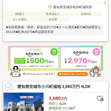
愛知県安城市桜井町城阿原
2階建て
駐車場あり
駐車2台
オール電化
所有権
■名鉄西尾線「桜井」駅徒歩約11分■オール電化■庭付■収納豊富な
6SLDK■駐車2台可■周辺環境充実
愛知県安城市小川町福地 3,680万円 4LDK
3,680
万円
間取り
4LDK
2
建物面積
111.28m