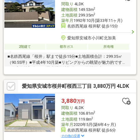
ご相談はお気軽にお問い合わせください。
間取り
4LDK
2
建物面積
149.53m
2
土地面積
299.35m
築年月
1992年10月(築33年11ヶ月)
名鉄西尾線 桜井駅 徒歩15分
愛知県安城市小川町北加美
2階建て
都市ガス
所有権
■名鉄西尾線「桜井」駅まで徒歩15分■土地面積合計：299.35㎡
（90.55坪）■平成4年10月築■リビングからの眺望が魅力的です
（住宅敷地部分：A 駐車場敷地部分：B）敷地面積/A:224.35㎡
（67.86坪） B:75㎡（22.68坪）接道等/北西側公道 幅員約4.5m
間口約11.5mAとBはそれぞれ隣接していないため一体としての利
愛知県安城市桜井町桜西三丁目 3,880万円 4LDK
用はできませんが、一括での売却となります。
3,880
万円
間取り
4LDK
2
建物面積
106.81m
2
土地面積
119.8m
築年月
2020年5月(築6年4ヶ月)
名鉄西尾線 桜井駅 徒歩6分
その他の交通