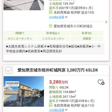
2
土地面積
139.7m
築年月
2021年1月(築5年8ヶ月)
名鉄西尾線 桜井駅 徒歩13分
その他の交通
愛知県安城市小川町的場丘
2階建て
駐車場あり
駐車2台
カウンターキッチン
システムキッチン
床暖房
■太陽光発電システム搭載☆■長期優良住宅■築浅■床暖房■小・中
学校徒歩圏内■収納豊富■周辺環境良好
愛知県安城市桜井町城阿原 3,280万円 6SLDK
3,280
万円
間取り
6SLDK
2
建物面積
154.88m
2
土地面積
267.13m
築年月
1993年1月(築33年8ヶ月)
名鉄西尾線 桜井駅 徒歩11分
その他の交通