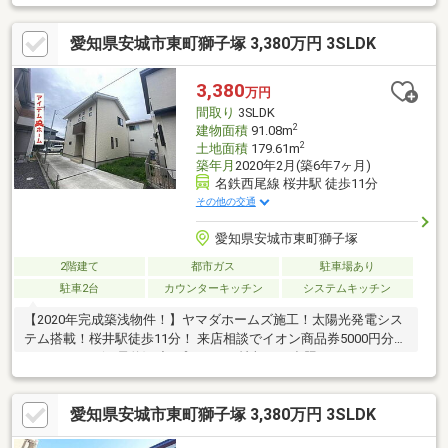
愛知県安城市東町獅子塚 3,380万円 3SLDK
3,380
万円
間取り
3SLDK
2
建物面積
91.08m
2
土地面積
179.61m
築年月
2020年2月(築6年7ヶ月)
名鉄西尾線 桜井駅 徒歩11分
その他の交通
愛知県安城市東町獅子塚
2階建て
都市ガス
駐車場あり
駐車2台
カウンターキッチン
システムキッチン
【2020年完成築浅物件！】ヤマダホームズ施工！太陽光発電シス
テム搭載！桜井駅徒歩11分！ 来店相談でイオン商品券5000円分プ
レゼント！ ※(要予約)下記プレゼント情報をご参照ください♪
愛知県安城市東町獅子塚 3,380万円 3SLDK