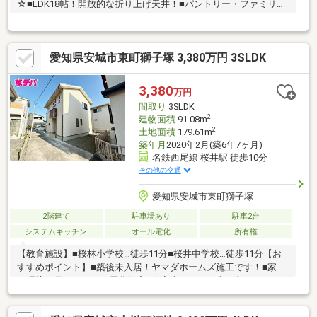
☆■LDK18帖！開放的な折り上げ天井！■パントリー・ファミリー
クローク有！■徒歩圏内にスーパー・公園あり！■安城南部小学校
まで1500m(徒歩19分)■安祥中学校まで1100m(徒歩14
分)◇◆◇◆◇◆◇◆◇◆◇◆◇◆◇◆◇◆◇◆◇◆◇0120-
愛知県安城市東町獅子塚 3,380万円 3SLDK
503-720【通話料無料】へお気軽にお問い合わせください！平日、
土日問わずご案内致します！自己資金0円、自営業の方、勤務年数
が短い方など資金計画でご不安な方もお気軽にご相談ください♪未
3,380
万円
公開物件情報も多数ご用意しております
間取り
3SLDK
♪◇◆◇◆◇◆◇◆◇◆◇◆◇◆◇◆◇◆◇◆◇◆◇
2
建物面積
91.08m
2
土地面積
179.61m
築年月
2020年2月(築6年7ヶ月)
名鉄西尾線 桜井駅 徒歩10分
その他の交通
愛知県安城市東町獅子塚
2階建て
駐車場あり
駐車2台
システムキッチン
オール電化
所有権
【教育施設】■桜林小学校…徒歩11分■桜井中学校…徒歩11分【お
すすめポイント】■築後未入居！ヤマダホームズ施工です！■家計
と環境に優しいオール電化住宅■全室南向きで日当り良好な
3SLDK□■おうち探しは 家デパ へ■□――――――・・・住宅ローン
や住み替えなど、不動産のことなら何でもご相談ください。土