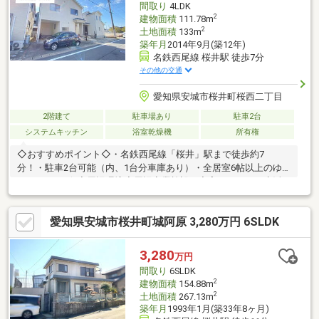
間取り
4LDK
2
建物面積
111.78m
2
土地面積
133m
築年月
2014年9月(築12年)
名鉄西尾線 桜井駅 徒歩7分
その他の交通
愛知県安城市桜井町桜西二丁目
2階建て
駐車場あり
駐車2台
システムキッチン
浴室乾燥機
所有権
◇おすすめポイント◇・名鉄西尾線「桜井」駅まで徒歩約7
分！・駐車2台可能（内、1台分車庫あり）・全居室6帖以上のゆ
とりの4LDK☆◇周辺環境◇周辺商業施設が充実しており、生活
に便利な立地♪・アピタ安城南店まで徒歩9分(約650m)・ローソン
まで徒歩2分(約160m)・ウエルシアまで徒歩4分(約280m)・ファッ
愛知県安城市桜井町城阿原 3,280万円 6SLDK
ションセンターしまむら桜井店まで徒歩10分(約750m)・桜井郵便
局まで徒歩11分(約850m)・碧海信用金庫まで徒歩11分(約850m)・
桜井小学校まで徒歩18分(約1400m)・桜井中学校まで徒歩12分(約
3,280
万円
900m)
間取り
6SLDK
2
建物面積
154.88m
2
土地面積
267.13m
築年月
1993年1月(築33年8ヶ月)