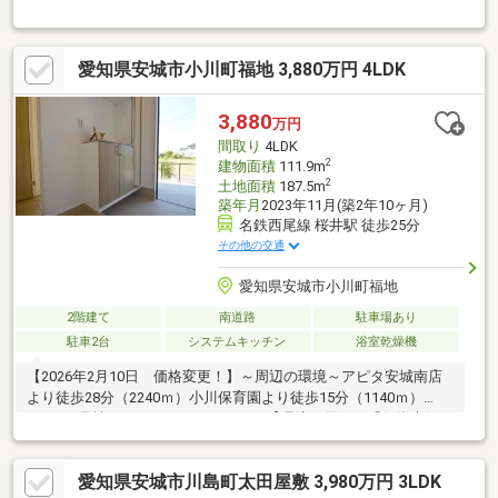
◎＊＊ライフインフォメーション＊＊■JR東海道本線「相見」駅…
車約9分 □六ツ美南部小学校…徒歩約4分 ■六ツ美中学校…徒歩約35
分□六ツ美南保育園…徒歩約3分■ゲンキー中島上町店…徒歩約6分
愛知県安城市小川町福地 3,880万円 4LDK
物件の詳細はもちろん、住宅ローンなどのご相談も承ります！ま
ずはお気軽にお問い合わせください♪
3,880
万円
間取り
4LDK
2
建物面積
111.9m
2
土地面積
187.5m
築年月
2023年11月(築2年10ヶ月)
名鉄西尾線 桜井駅 徒歩25分
その他の交通
愛知県安城市小川町福地
2階建て
南道路
駐車場あり
駐車2台
システムキッチン
浴室乾燥機
【2026年2月10日 価格変更！】～周辺の環境～アピタ安城南店
より徒歩28分（2240ｍ）小川保育園より徒歩15分（1140ｍ）
▼▼▼1号棟おススメポイント▼▼▼【環境に優しい「低炭素住
宅」×オール電化住宅】①敷地面積187.50㎡（56.71坪）②全居
室6帖以上③開放的なLDK18帖④子育てに優しい対面型キッチン
愛知県安城市川島町太田屋敷 3,980万円 3LDK
⑤リビングには小上がりヌック⑥発砲ウレタンフォーム断熱材