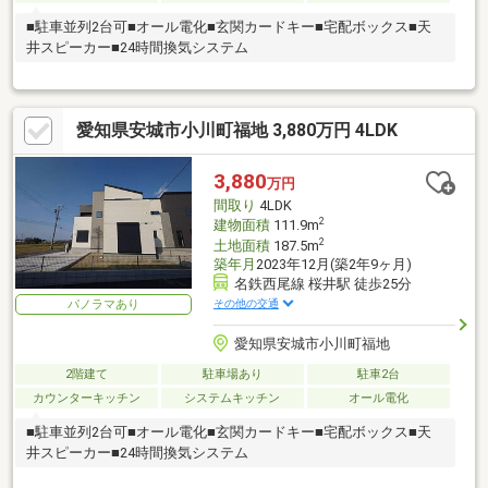
■駐車並列2台可■オール電化■玄関カードキー■宅配ボックス■天
井スピーカー■24時間換気システム
愛知県安城市小川町福地 3,880万円 4LDK
3,880
万円
間取り
4LDK
2
建物面積
111.9m
2
土地面積
187.5m
築年月
2023年12月(築2年9ヶ月)
名鉄西尾線 桜井駅 徒歩25分
その他の交通
パノラマあり
愛知県安城市小川町福地
2階建て
駐車場あり
駐車2台
カウンターキッチン
システムキッチン
オール電化
■駐車並列2台可■オール電化■玄関カードキー■宅配ボックス■天
井スピーカー■24時間換気システム