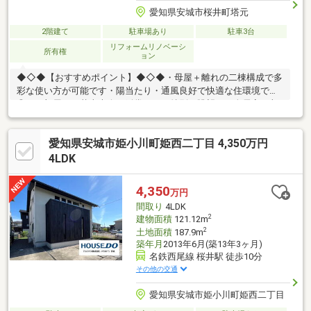
愛知県安城市桜井町塔元
2階建て
駐車場あり
駐車3台
リフォームリノベーシ
所有権
ョン
◆◇◆【おすすめポイント】◆◇◆・母屋＋離れの二棟構成で多
彩な使い方が可能です・陽当たり・通風良好で快適な住環境です
◎・お部屋から花火大会を鑑賞できる特別な眺望！・全居室に収
納完備で整理整頓しやすい間取り♪・土地65坪のゆとりある敷地
でのびのび暮らせます！◆◇◆【周辺環境】◆◇◆・アピタ安城
愛知県安城市姫小川町姫西二丁目 4,350万円
南店 徒歩約14分・ミニストップ安城碧海桜井店 徒歩約12分・
スギドラッグ桜井店 徒歩約10分・セリアアピタ安城南店 徒歩
4LDK
約14分・三井ショッピングパークららぽーと安城 車で約16分
△▼土日祝のご来店・ご案内可能です！住資金計画や住宅ローン
4,350
万円
のご相談も無料でご案内いたします△▼
間取り
4LDK
2
建物面積
121.12m
2
土地面積
187.9m
築年月
2013年6月(築13年3ヶ月)
名鉄西尾線 桜井駅 徒歩10分
その他の交通
愛知県安城市姫小川町姫西二丁目