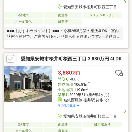
愛知県安城市桜井町桜西三丁目
2階建て
南道路
システムキッチン
オール電化
所有権
■■■【おすすめポイント】■■■・令和2年5月築の築浅4LDK！室内
状態も良好で、ご家族がゆったり暮らせる住まいです♪・名鉄西尾
線「桜井」駅まで徒歩約6分。通勤・通学に便利な立地で、毎日の
移動もスムーズです！・約32.3坪のゆとりある敷地に駐車スペー
スを確保。前面道路は約24m公道、間口約7.0mで車の出し入れも
愛知県安城市桜井町桜西三丁目 3,880万円 4LDK
しやすい環境です◎・ウォークインクローゼットやシューズイン
クローク、各居室収納など収納スペースが充実。住空間をすっき
り保てます♪・桜井小学校徒歩約17分、桜井中学校徒歩約13分。
3,880
万円
スーパーやコンビニ、ドラッグストアも徒歩圏内に揃う生活便利
間取り
4LDK
な住環境です！毎日の暮らしも快適です♪
2
建物面積
106.81m
2
土地面積
119.8m
築年月
2020年5月(築6年4ヶ月)
名鉄西尾線 桜井駅 徒歩6分
その他の交通
愛知県安城市桜井町桜西三丁目
2階建て
南道路
駐車場あり
オール電化
所有権