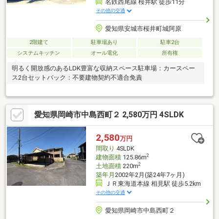
名鉄西尾線 桜井駅 徒歩11分
その他の交通
愛知県安城市桜井町城阿原
2階建て
駐車場あり
駐車2台
システムキッチン
オール電化
所有権
明るく開放感のあるLDK豊富な収納スペース駐車場：カースペー
ス2台セットバック：不要建物契約不適合免責
愛知県岡崎市中島西町２ 2,580万円 4SLDK
2,580
万円
間取り
4SLDK
2
建物面積
125.86m
2
土地面積
220m
築年月
2002年2月(築24年7ヶ月)
ＪＲ東海道本線 相見駅 徒歩5.2km
その他の交通
愛知県岡崎市中島西町２