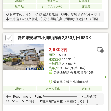
2階建て
都市ガス
駐車場あり
駐車2台
システムキッチン
床暖房
◇おすすめポイント◇◎名鉄西尾線「桜井」駅徒歩約10分☆◎日
本住建施工の注文住宅♪◎周辺環境充実で閑静な住宅街！◇周辺
環境◇商業施設が充実した生活エリアです♪・ローソンストア100
安城桜井店まで徒歩4分(約250m)・ローソン安城桜井町店まで徒
歩5分(約400m)・ウエルシア安城桜井町店まで徒歩7分(約500m)・
愛知県安城市小川町的場 2,880万円 5SDK
アピタ安城南店まで徒歩12分(約900m)・安城学園 愛知学泉短期大
学附属桜井幼稚園まで徒歩4分(約250m)・碧海信用金庫 桜井支店
まで徒歩10分(約750m)・桜井郵便局まで徒歩8分(約600m)・姫西
2,880
万円
せせらぎ公園まで徒歩3分(約180m)
間取り
5SDK
2
建物面積
116.31m
2
土地面積
215.66m
築年月
1995年9月(築31年)
名鉄西尾線 桜井駅 徒歩10分
愛知県安城市小川町的場
2階建て
オール電化
所有権
╋┓ Recommend Point┗╋━━━━━━━━━ ▼土地面積
215.66㎡（65.23坪） ▼駐車場2台可能（車種による）╋┓
Life Information┗╋━━━━━━━━━ ▼桜井小学校まで約
900ｍ（徒歩12分） ▼桜井中学校まで約270ｍ（徒歩4分） ▼