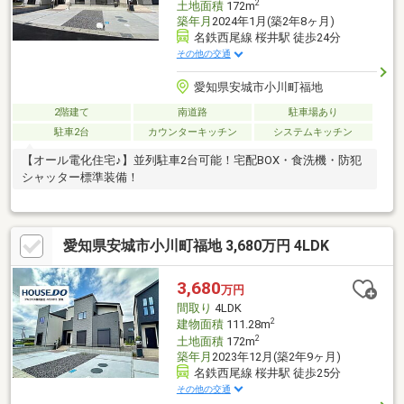
2
土地面積
172m
築年月
2024年1月(築2年8ヶ月)
名鉄西尾線 桜井駅 徒歩24分
その他の交通
愛知県安城市小川町福地
2階建て
南道路
駐車場あり
駐車2台
カウンターキッチン
システムキッチン
【オール電化住宅♪】並列駐車2台可能！宅配BOX・食洗機・防犯
シャッター標準装備！
愛知県安城市小川町福地 3,680万円 4LDK
3,680
万円
間取り
4LDK
2
建物面積
111.28m
2
土地面積
172m
築年月
2023年12月(築2年9ヶ月)
名鉄西尾線 桜井駅 徒歩25分
その他の交通