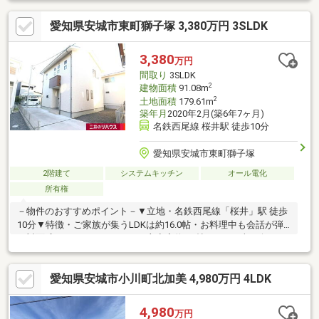
桜井中央公園まで約190ｍ（徒歩3分） ▼ミニストップ安城碧海
愛知県安城市東町獅子塚 3,380万円 3SLDK
桜井店まで約560ｍ（徒歩7分） ▼スギドラッグ桜井南店まで約
860ｍ（徒歩11分）
3,380
万円
間取り
3SLDK
2
建物面積
91.08m
2
土地面積
179.61m
築年月
2020年2月(築6年7ヶ月)
名鉄西尾線 桜井駅 徒歩10分
愛知県安城市東町獅子塚
2階建て
システムキッチン
オール電化
所有権
－物件のおすすめポイント－▼立地・名鉄西尾線「桜井」駅 徒歩
10分▼特徴・ご家族が集うLDKは約16.0帖・お料理中も会話が弾
む対面式カウンターキッチン・主寝室約6.0帖はWIC・南西向きバ
ルコニー付・納戸はカウンターや窓付で多目的に活用可能・2台駐
車可能(車種による)、前面道路幅員は約6.0mの広さ▼設備・太陽
愛知県安城市小川町北加美 4,980万円 4LDK
光発電システム(3.96KW)・IHクッキングヒーター・各階に温水洗
浄便座付トイレ有▼周辺環境・城山公園 徒歩8分(約600m)■ ご希
望の住まい探しをお手伝いします ━━━━━・・・物件の詳細・
4,980
万円