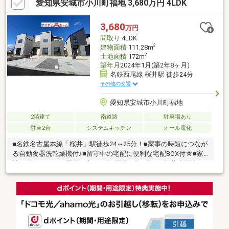
愛知県安城市小川町福地 3,680万円 4LDK
日、平日夜のお仕事終わりでもご案内可能です！シングルの方、
自己資金0円、勤務年数が短い方など資金計画でご不安な方もお気
軽にご相談ください♪――――――――――――――――――――――――
3,680
万円
間取り
4LDK
2
建物面積
111.28m
2
土地面積
172m
築年月
2024年1月(築2年8ヶ月)
名鉄西尾線 桜井駅 徒歩24分
その他の交通
愛知県安城市小川町福地
2階建て
南道路
駐車場あり
駐車2台
システムキッチン
オール電化
■名鉄名古屋本線「桜井」駅徒歩24～25分！■家事の時短につなが
る自動食器洗乾燥機付♪■留守中の宅配に便利な宅配BOX付☆■家
計に優しいオール電化住宅！■並列駐車2台可能！■桜井小学校ま
で1600～1640m(徒歩20～21分)■桜井中学校まで1200～1240m(徒
歩15～16
分)◇◆◇◆◇◆◇◆◇◆◇◆◇◆◇◆◇◆◇◆◇◆◇0120-
503-720【通話料無料】へお気軽にお問い合わせください！平日、
土日問わずご案内致します！自己資金0円、自営業の方、勤務年数
が短い方など資金計画でご不安な方もお気軽にご相談ください♪未