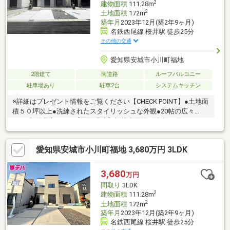
2
建物面積
111.28m
2
土地面積
172m
築年月
2023年12月(築2年9ヶ月)
名鉄西尾線 桜井駅 徒歩25分
その他の交通
愛知県安城市小川町福地
2階建て
南道路
ルーフバルコニー
駐車場あり
駐車2台
システムキッチン
※詳細はプレゼント情報をご覧ください【CHECK POINT】●土地面
積５０坪以上●洗練されたスタイリッシュな外観●20帖の広々
LDK●収納豊富なWIC【周辺環境】桜井小学校：徒歩24分（1893
ｍ） 桜井中学校：徒歩19分（1462ｍ） ●お客様とのお約束・物件
を購入するにあたり、購入の流れを事前に明確にお伝えします・
愛知県安城市小川町福地 3,680万円 3LDK
物件を購入するにあたり、物件購入に伴う費用を事前に明確にお
伝えします・物件のメリット・デメリットを正確にお伝えしま
す・私共に相談して良かったと思って頂けます様お客様の人生で
3,680
万円
一番大きな買い物をスタッフ全員でサポートします
間取り
3LDK
2
建物面積
111.28m
2
土地面積
172m
築年月
2023年12月(築2年9ヶ月)
名鉄西尾線 桜井駅 徒歩25分