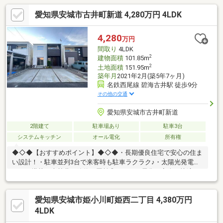
愛知県安城市古井町新道 4,280万円 4LDK
4,280
万円
間取り
4LDK
2
建物面積
101.85m
2
土地面積
151.95m
築年月
2021年2月(築5年7ヶ月)
名鉄西尾線 碧海古井駅 徒歩9分
その他の交通
愛知県安城市古井町新道
2階建て
駐車場あり
駐車3台
システムキッチン
オール電化
所有権
◆◇◆【おすすめポイント】◆◇◆・長期優良住宅で安心の住ま
い設計！・駐車並列3台で来客時も駐車ラクラク♪・太陽光発電シ
ステム搭載で光熱費の節約に貢献◎・オール電化で安全・快適な
エコライフをサポート・ワイドバルコニーで洗濯や寛ぎスペース
にゆとりあり！◆◇◆【周辺環境】◆◇◆・アオキスーパー古井
愛知県安城市姫小川町姫西二丁目 4,380万円
店 徒歩約11分・セブンイレブン安城古井町店 徒歩約7分・Vド
ラッグ安城南店 徒歩約11分・セリアアピタ安城南店 徒歩約23
4LDK
分・三井ショッピングパークららぽーと安城 車で約13分▼土日