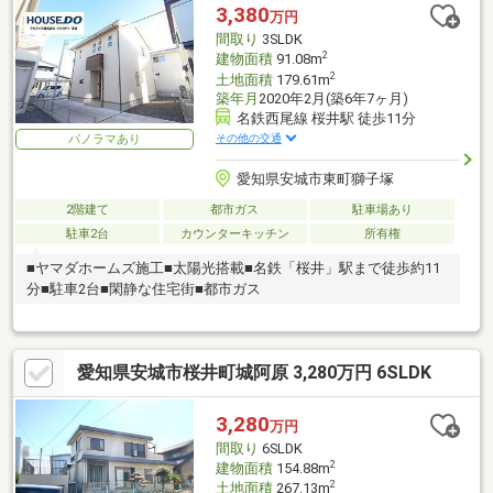
3,380
万円
間取り
3SLDK
2
建物面積
91.08m
2
土地面積
179.61m
築年月
2020年2月(築6年7ヶ月)
名鉄西尾線 桜井駅 徒歩11分
その他の交通
パノラマあり
愛知県安城市東町獅子塚
2階建て
都市ガス
駐車場あり
駐車2台
カウンターキッチン
所有権
■ヤマダホームズ施工■太陽光搭載■名鉄「桜井」駅まで徒歩約11
分■駐車2台■閑静な住宅街■都市ガス
愛知県安城市桜井町城阿原 3,280万円 6SLDK
3,280
万円
間取り
6SLDK
2
建物面積
154.88m
2
土地面積
267.13m