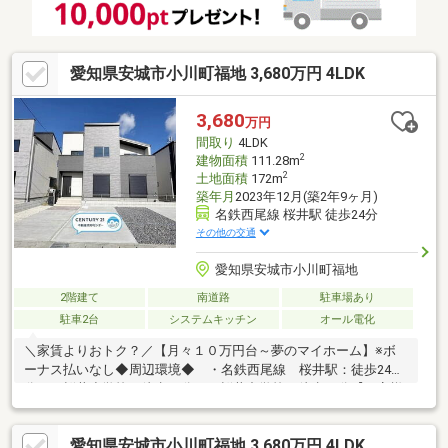
公開物件情報も多数ご用意しております
♪◇◆◇◆◇◆◇◆◇◆◇◆◇◆◇◆◇◆◇◆◇◆◇
愛知県安城市小川町福地 3,680万円 4LDK
3,680
万円
間取り
4LDK
2
建物面積
111.28m
2
土地面積
172m
築年月
2023年12月(築2年9ヶ月)
名鉄西尾線 桜井駅 徒歩24分
その他の交通
愛知県安城市小川町福地
2階建て
南道路
駐車場あり
駐車2台
システムキッチン
オール電化
＼家賃よりおトク？／【月々１０万円台～夢のマイホーム】※ボ
ーナス払いなし◆周辺環境◆ ・名鉄西尾線 桜井駅：徒歩24
分 ・桜井小学校：徒歩20分 ・桜井中学校：徒歩15分【お客様
に安心して頂くためのお約束】〇お取引の流れを、事前に明確に
お伝えします。〇お取引に伴う費用を、事前に明確にお伝えしま
愛知県安城市小川町福地 3,680万円 4LDK
す。〇お取引物件の、メリット・デメリットを正確にお伝えしま