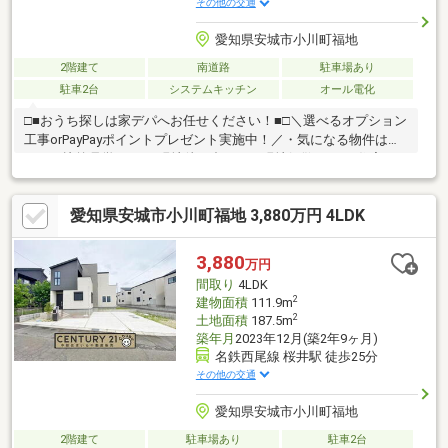
その他の交通
愛知県安城市小川町福地
2階建て
南道路
駐車場あり
駐車2台
システムキッチン
オール電化
□■おうち探しは家デパへお任せください！■□＼選べるオプション
工事orPayPayポイントプレゼント実施中！／・気になる物件はま
とめて比較見学OK！・現地待ち合わせ・現地解散OK！・住宅ロ
ーンや資金計画のご相談もお任せください！お家探しは実際に見
比べるのが一番！写真だけでは分からない陽当たりや周辺環境も
愛知県安城市小川町福地 3,880万円 4LDK
ぜひ現地でご確認ください。■おすすめポイント ・LDK隣接した
腰かけも可能な小上がり畳コーナー ・ご家族でゆっくりと過ご
せる広々LDK20帖 ・お洗濯や布団もたっぷり干せるバルコニー2
3,880
万円
ヶ所お気軽にお問い合わせください♪
間取り
4LDK
2
建物面積
111.9m
2
土地面積
187.5m
築年月
2023年12月(築2年9ヶ月)
名鉄西尾線 桜井駅 徒歩25分
その他の交通
愛知県安城市小川町福地
2階建て
駐車場あり
駐車2台