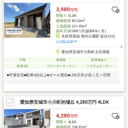
採用（長期優良住宅よりも厚い）桜コンサルタントでは無料FP相
談を行っております！ あなたのライフステージに合わせて住宅
3,980
万円
ローン商品をご提案いたしますので、お気軽にご相談下さいま
間取り
3LDK
せ！
2
建物面積
83.63m
2
土地面積
231.43m
築年月
2018年1月(築8年8ヶ月)
名鉄西尾線 堀内公園駅 徒歩22分
その他の交通
愛知県安城市川島町太田屋敷
平屋
南道路
駐車場あり
駐車3台
カウンターキッチン
システムキッチン
■平屋住宅■駐車4台以上■オール電化■LDK天井が高く広々空間
愛知県安城市小川町的場丘 4,280万円 4LDK
4,280
万円
間取り
4LDK
2
建物面積
106.81m