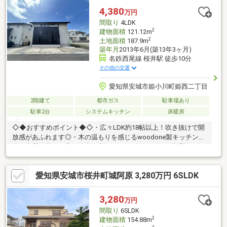
祝のご来店・ご案内可能です！住宅ローンのご相談や、現地内覧
4,380
万円
のご予約等いつでも承っております♪▼
間取り
4LDK
2
建物面積
121.12m
2
土地面積
187.9m
築年月
2013年6月(築13年3ヶ月)
名鉄西尾線 桜井駅 徒歩10分
その他の交通
愛知県安城市姫小川町姫西二丁目
2階建て
都市ガス
駐車場あり
駐車2台
システムキッチン
床暖房
◇◆おすすめポイント◆◇・広々LDK約18帖以上！吹き抜けで開
放感があふれます◎・木の温もりを感じるwoodone製キッチン採
用で上質な暮らし◎・陽当り良好ワイドバルコニー！洗濯物も布
団干しもラクラク。・ウッドデッキ・庭付きで、お子様の遊び場
も充実。・50坪以上の広々敷地！前面道路6m以上で駐車もスムー
愛知県安城市桜井町城阿原 3,280万円 6SLDK
ズ♪・全居室収納スペース完備！お部屋をすっきり保てます。・床
暖房完備！快適でエコな暖房付き◎◇◆周辺環境◆◇・アピタ安
城南店…881m・ローソンストア１００安城桜井店…270ｍ・スギド
3,280
万円
ラッグ桜井南店…182m・セリアアピタ安城南店…876m・ららぽー
間取り
6SLDK
と安城…7.2km
2
建物面積
154.88m