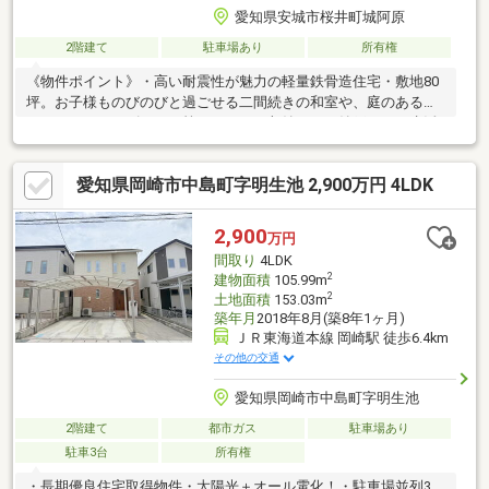
愛知県安城市桜井町城阿原
2階建て
駐車場あり
所有権
《物件ポイント》・高い耐震性が魅力の軽量鉄骨造住宅・敷地80
坪。お子様ものびのびと過ごせる二間続きの和室や、庭のある住
まい・オフシーズンもの等をまとめて収納できる納戸あり≪生活
≫～通勤・通学に便利。大型商業施設が近く、日々の買い物や休
日も楽しみやすいエリア～・名鉄西尾線「桜井」駅まで徒歩13
愛知県岡崎市中島町字明生池 2,900万円 4LDK
分・小学校まで徒歩7分、中学校まで徒歩17分・アピタまで徒歩
10分お電話での内覧予約は、パナホーム愛知（フリーダイヤル：
0120-58-8746)まで！※リフォーム・リノベも併せて相談可能で
2,900
万円
す！
間取り
4LDK
2
建物面積
105.99m
2
土地面積
153.03m
築年月
2018年8月(築8年1ヶ月)
ＪＲ東海道本線 岡崎駅 徒歩6.4km
その他の交通
愛知県岡崎市中島町字明生池
2階建て
都市ガス
駐車場あり
駐車3台
所有権
・長期優良住宅取得物件・太陽光＋オール電化！・駐車場並列3