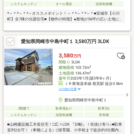
システムキッチン
オール電化
浴室乾燥機
*～＊*～＊*～オススメポイント！～＊*～＊*～＊■安城市【小川
町】全7棟の分譲住宅■【物件の特徴】●敷地が56坪の広い土地に
建っています。●火災のリスク少なく、基本料金が一本化できる
オール電化住宅。●家族がゆったり過ごせる18帖の広々LDK。●1
階の独立した和室は、来客用または将来ご両親との同居の際に重
愛知県岡崎市中島中町１ 3,580万円 3LDK
宝します。【周辺環境】■国道23号線へのアクセスが良くお車で
の移動が大変便利です。■西尾市・岡崎市への移動も便利な立地
です。お気軽にお問合せ下さい！
3,580
万円
間取り
3LDK
2
建物面積
103.72m
2
土地面積
136.47m
築年月
2023年1月(築3年8ヶ月)
ＪＲ東海道本線 相見駅 徒歩5.5km
その他の交通
愛知県岡崎市中島中町１
2階建て
駐車場あり
駐車2台
システムキッチン
浴室乾燥機
所有権
■山崎建設施工木造住宅！□広々LDK 『20帖』！吹抜け有り♪■駐車
並列2台可！（車種による）□保育園、小学校まで徒歩約5分圏内