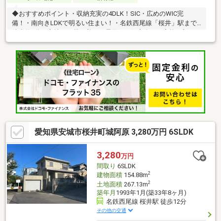
◆おすすめポイント・収納充実の4DLK！SIC・広めのWIC完
備！・南向きLDKで明るい住まい！・名鉄西尾線「桜井」駅まで
徒歩約7分の立地！・落ち着いた雰囲気の住宅街でご家族の新しい
生活をスタート！・水回りを1階北東側に集約！・南面バルコニー
でお布団や洗濯物もたっぷり干せます！◆周辺環境・名鉄西尾線
「桜井」駅：徒歩約6分・桜井小学校：徒歩約16分・桜井中学
校：徒歩約12分・ローソン安城桜井町店：徒歩約3分・安城学園
愛知学泉短期大学附属桜井幼稚園：徒歩約3分・ウエルシア安城桜
井町店：徒歩約4分・セブンイレブン安城桜井町店：徒歩約7分・
ローソンストア100安城桜井店：徒歩約7分・とうみづか
愛知県安城市桜井町城阿原 3,280万円 6SLDK
3,280
万円
間取り
6SLDK
2
建物面積
154.88m
2
土地面積
267.13m
築年月
1993年1月(築33年8ヶ月)
名鉄西尾線 桜井駅 徒歩12分
その他の交通