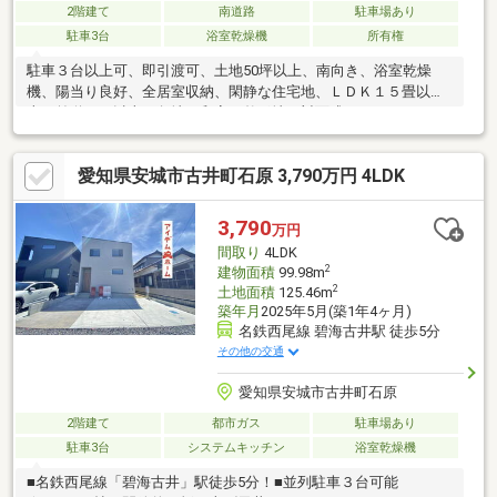
2階建て
南道路
駐車場あり
駐車3台
浴室乾燥機
所有権
駐車３台以上可、即引渡可、土地50坪以上、南向き、浴室乾燥
機、陽当り良好、全居室収納、閑静な住宅地、ＬＤＫ１５畳以
上、前道６ｍ以上、角地、和室、整形地、対面式キッチン、ワイ
ドバルコニー、トイレ２ヶ所、浴室１坪以上、２階建、南面バル
コニー、全室南向き、温水洗浄便座、南庭、床下収納、通風良
愛知県安城市古井町石原 3,790万円 4LDK
好、全居室６畳以上、小学校 徒歩10分以内、平坦地、区画整理地
内、周辺交通量少なめ
3,790
万円
間取り
4LDK
2
建物面積
99.98m
2
土地面積
125.46m
築年月
2025年5月(築1年4ヶ月)
名鉄西尾線 碧海古井駅 徒歩5分
その他の交通
愛知県安城市古井町石原
2階建て
都市ガス
駐車場あり
駐車3台
システムキッチン
浴室乾燥機
■名鉄西尾線「碧海古井」駅徒歩5分！■並列駐車３台可能