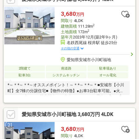
す。〇最大の安心感をご提供する為に、物件、サービス、企業の
透明性を追求いたします。◇住宅ローン相談会随時実施◇当店の
3,680
万円
「住宅ローンアドバイザー」に勤続年数が短い方、頭金、その他
間取り
4LDK
のご相談などお気軽にお申し付け下さい。
2
建物面積
111.28m
2
土地面積
172m
築年月
2023年12月(築2年9ヶ月)
名鉄西尾線 桜井駅 徒歩25分
その他の交通
愛知県安城市小川町福地
2階建て
南道路
駐車場あり
駐車3台
システムキッチン
オール電化
*～＊*～＊*～オススメポイント！～＊*～＊*～＊■安城市【小川
町】全7棟の分譲住宅■【物件の特徴】●お車3台駐車可能。●火災
のリスク少なく、基本料金が一本化できるオール電化住宅。●家
族がゆったり過ごせる20帖の広々LDK。●1階小上がりの和室は、
お子様の遊び場や家事等に使えて便利です。【周辺環境】■国道
愛知県安城市小川町福地 3,680万円 4LDK
23号線へのアクセスが良くお車での移動が大変便利です。■西尾
市・岡崎市への移動も便利な立地です。お気軽にお問合せ下さ
い！
3,680
万円
間取り
4LDK