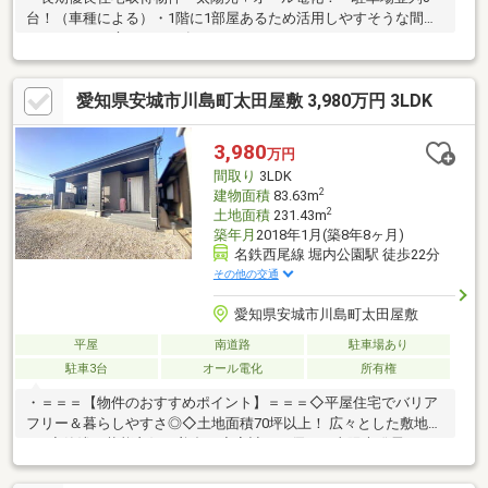
台！（車種による）・1階に1部屋あるため活用しやすそうな間取
りです！・お庭スペース有り！＊ライフインフォメーション＊・
JR東海道本線「岡崎」駅まで車約14分・名鉄バス「中島」停まで
徒歩約7分・六ツ美南部小学校まで徒歩約7分・六ツ美中学校まで
愛知県安城市川島町太田屋敷 3,980万円 3LDK
徒歩約45分・岡崎信用金庫 中島店まで徒歩約3分・デイリーヤマ
ザキ 中島店まで徒歩約2分・西尾信用金庫 中島支店まで徒歩約6
分・ローソンストア100 岡崎中島町店まで徒歩約6分・志賀医院ま
3,980
万円
で徒歩約6分・ゲンキー 中島上町店まで徒歩約9分・スギ薬局 中島
間取り
3LDK
店まで徒歩約8分・クスリのアオキ 中島中町
2
建物面積
83.63m
2
土地面積
231.43m
築年月
2018年1月(築8年8ヶ月)
名鉄西尾線 堀内公園駅 徒歩22分
その他の交通
愛知県安城市川島町太田屋敷
平屋
南道路
駐車場あり
駐車3台
オール電化
所有権
・＝＝＝【物件のおすすめポイント】＝＝＝◇平屋住宅でバリア
フリー＆暮らしやすさ◎◇土地面積70坪以上！ 広々とした敷地で
す♪◇築浅で状態良好な美邸！◇家計にも優しい太陽光発電シス
テム付き◎◇オール電化住宅で安心・経済的な暮らしを実現しま
す☆◇趣味や収納に便利なロフト付き空間！◇南向きで明るく暖