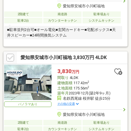
愛知県安城市小川町福地
2階建て
南道路
駐車場あり
駐車2台
カウンターキッチン
システムキッチン
■駐車並列2台可■オール電化■玄関カードキー■宅配ボックス■天
井スピーカー■24時間換気システム
愛知県安城市小川町福地 3,830万円 4LDK
3,830
万円
間取り
4LDK
2
建物面積
117.42m
2
土地面積
175.56m
築年月
2023年12月(築2年9ヶ月)
名鉄西尾線 桜井駅 徒歩25分
その他の交通
パノラマあり
愛知県安城市小川町福地
2階建て
南道路
駐車場あり
駐車2台
カウンターキッチン
システムキッチン