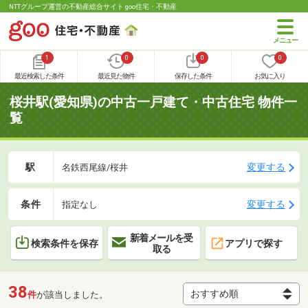
NTTグループ運営の不動産総合サイト goo住宅・不動産
1
0
0
0
最近検索した条件
最近見た物件
保存した条件
お気に入り
桜井駅(愛知県)の中古一戸建て・中古住宅 物件一
覧
駅
変更する
名鉄西尾線/桜井
条件
変更する
指定なし
新着メールを受
検索条件を保存
アプリで探す
取る
38
件
が該当しました。