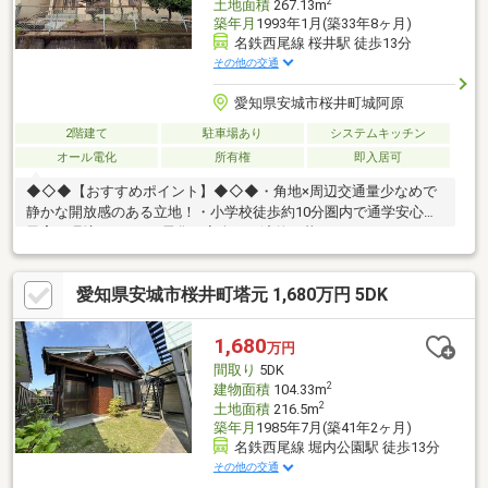
2
土地面積
267.13m
築年月
1993年1月(築33年8ヶ月)
名鉄西尾線 桜井駅 徒歩13分
その他の交通
愛知県安城市桜井町城阿原
2階建て
駐車場あり
システムキッチン
オール電化
所有権
即入居可
◆◇◆【おすすめポイント】◆◇◆・角地×周辺交通量少なめで
静かな開放感のある立地！・小学校徒歩約10分圏内で通学安心の
子育て環境♪・オール電化で安全・経済的な暮らしをサポートしま
す◎・全居室に収納完備で室内すっきり、収納力充実！・庭10坪
以上でガーデニングや遊び場に最適な外部空間！◆◇◆【周辺環
愛知県安城市桜井町塔元 1,680万円 5DK
境】◆◇◆・アピタ安城南店 徒歩約10分・ミニストップ安城碧
海桜井店 徒歩約10分・スギドラッグ桜井店 徒歩約8分・セリ
アアピタ安城南店 徒歩約10分・三井ショッピングパークららぽ
1,680
万円
ーと安城 車で約16分△▼住宅ローンのご相談や、現地内覧のご
間取り
5DK
予約等いつでも承っております♪△▼
2
建物面積
104.33m
2
土地面積
216.5m
築年月
1985年7月(築41年2ヶ月)
名鉄西尾線 堀内公園駅 徒歩13分
その他の交通