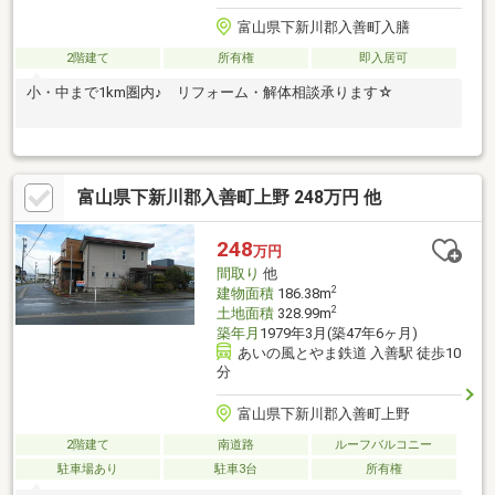
富山県下新川郡入善町入膳
2階建て
所有権
即入居可
小・中まで1km圏内♪ リフォーム・解体相談承ります☆
富山県下新川郡入善町上野 248万円 他
248
万円
間取り
他
2
建物面積
186.38m
2
土地面積
328.99m
築年月
1979年3月(築47年6ヶ月)
あいの風とやま鉄道 入善駅 徒歩10
分
富山県下新川郡入善町上野
2階建て
南道路
ルーフバルコニー
駐車場あり
駐車3台
所有権