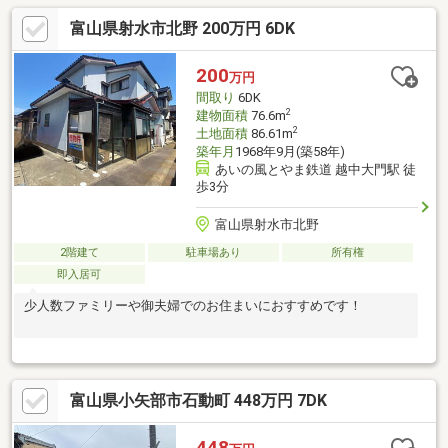
ームセンター高岡内島店まで徒歩１３分
富山県射水市北野 200万円 6DK
200
万円
間取り
6DK
2
建物面積
76.6m
2
土地面積
86.61m
築年月
1968年9月(築58年)
あいの風とやま鉄道 越中大門駅 徒
歩3分
富山県射水市北野
2階建て
駐車場あり
所有権
即入居可
少人数ファミリーや御夫婦でのお住まいにおすすめです！
富山県小矢部市石動町 448万円 7DK
448