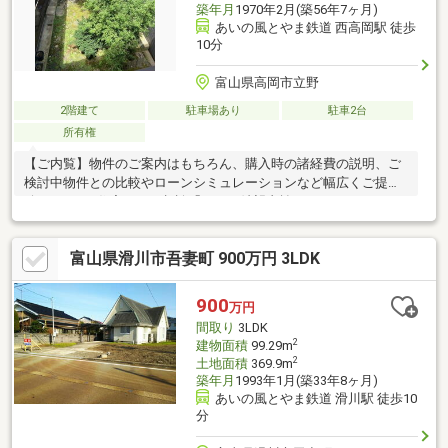
築年月
1970年2月(築56年7ヶ月)
あいの風とやま鉄道 西高岡駅 徒歩
10分
富山県高岡市立野
2階建て
駐車場あり
駐車2台
所有権
【ご内覧】物件のご案内はもちろん、購入時の諸経費の説明、ご
検討中物件との比較やローンシミュレーションなど幅広くご提案
致します。■住宅ローン相談「月々の希望支払いはあるが、どれ
くらいローンが組めるかわからない」「購入諸経費やリフォーム
費用もローンとして借りられるの？」住宅ローンに関するご相
富山県滑川市吾妻町 900万円 3LDK
談、お気軽にお申しつけください！■リフォーム提案推奨するリ
フォームのご提案、内装・設備の交換や間取り変更などご希望の
リフォーム費用のお見積もりが可能です！
900
万円
間取り
3LDK
2
建物面積
99.29m
2
土地面積
369.9m
築年月
1993年1月(築33年8ヶ月)
あいの風とやま鉄道 滑川駅 徒歩10
分