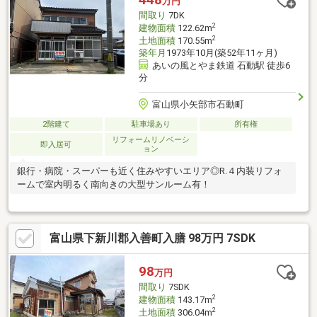
万円
間取り
7DK
2
建物面積
122.62m
2
土地面積
170.55m
築年月
1973年10月(築52年11ヶ月)
あいの風とやま鉄道 石動駅 徒歩6
分
富山県小矢部市石動町
2階建て
駐車場あり
所有権
リフォームリノベーシ
即入居可
ョン
銀行・病院・スーパーも近く住みやすいエリア◎R.４内装リフォ
ームで室内明るく南向きの大型サンルーム有！
富山県下新川郡入善町入膳 98万円 7SDK
98
万円
間取り
7SDK
2
建物面積
143.17m
2
土地面積
306.04m