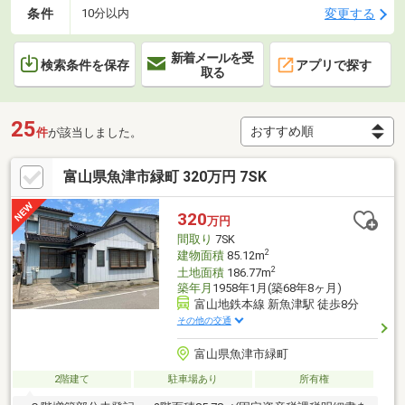
条件
変更する
10分以内
新着メールを受
検索条件を保存
アプリで探す
取る
25
件
が該当しました。
富山県魚津市緑町 320万円 7SK
320
万円
間取り
7SK
2
建物面積
85.12m
2
土地面積
186.77m
築年月
1958年1月(築68年8ヶ月)
富山地鉄本線 新魚津駅 徒歩8分
その他の交通
富山県魚津市緑町
2階建て
駐車場あり
所有権