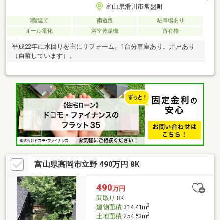
富山県滑川市常盤町
2階建て
南道路
駐車場あり
オール電化
浴室乾燥機
所有権
平成22年に水回りを主にリフォーム。1台分車庫あり。井戸あり
（自噴しています）。
富山県高岡市立野 490万円 8K
490
万円
間取り
8K
2
建物面積
314.41m
2
土地面積
254.53m