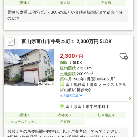
2階建て
南道路
所有権
景観形成重点地区に近くあいの風とやま鉄道福岡駅まで徒歩４分
の立地
富山県富山市牛島本町１ 2,300万円 5LDK
2,300
万円
間取り
5LDK
2
建物面積
212.51m
2
土地面積
208.99m
築年月
1988年1月(築38年8ヶ月)
富山地鉄富山港線 オークスホテル
富山前駅 徒歩6分
その他の交通
富山県富山市牛島本町１
2階建て
都市ガス
駐車場あり
システムキッチン
所有権
おおよその所要時間や内容は、以下ご参考にしてみてください。