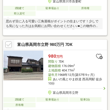
富山県滑川市吾妻町
2階建て
駐車場あり
所有権
即入居可
思わず目に入る可愛い三角屋根がポイントの住まいです！少しで
も気になった方はお気軽にお問い合わせください♪■この物件の特
徴・約111坪の広々とした土地では、お子様が思いっきり遊べま
す・駐車場も２台以上確保。ゆったり駐車ＯＫ！・約10帖のリビ
ングは和室と繋げてオープンな空間に♪・水回りが集約された便利
富山県高岡市立野 980万円 7DK
な間取りも嬉しい■便利な立地・寺家小学校まで徒歩４分（３１
４ｍ） └通学も安心な子育てしやすいエリア・滑川ショッピン
グセンターエールまで車で２分（４１３ｍ） └商業施設が充実
980
万円
した暮らしやすい生活環境・滑川市役所まで車で２分（４００
間取り
7DK
ｍ） └市役所も図書館も近くて何かと便利
2
建物面積
176.09m
2
土地面積
404.77m
築年月
1968年12月(築57年9ヶ月)
あいの風とやま鉄道 西高岡駅 徒歩
10分
富山県高岡市立野
2階建て
駐車場あり
駐車2台
所有権