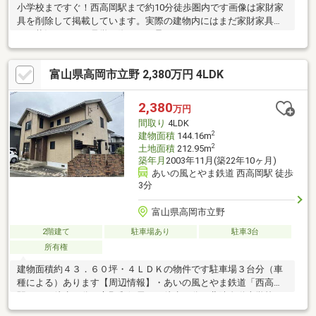
小学校まですぐ！西高岡駅まで約10分徒歩圏内です画像は家財家
具を削除して掲載しています。実際の建物内にはまだ家財家具が
ある状況です。ご見学の際はご了承ください
富山県高岡市立野 2,380万円 4LDK
2,380
万円
間取り
4LDK
2
建物面積
144.16m
2
土地面積
212.95m
築年月
2003年11月(築22年10ヶ月)
あいの風とやま鉄道 西高岡駅 徒歩
3分
富山県高岡市立野
2階建て
駐車場あり
駐車3台
所有権
建物面積約４３．６０坪・４ＬＤＫの物件です駐車場３台分（車
種による）あります【周辺情報】・あいの風とやま鉄道「西高岡
駅」まで徒歩３分・立野郵便局まで徒歩７分・北陸自動車学校ま
で徒歩９分・クスリのアオキ立野店まで徒歩１２分・ひらせいホ