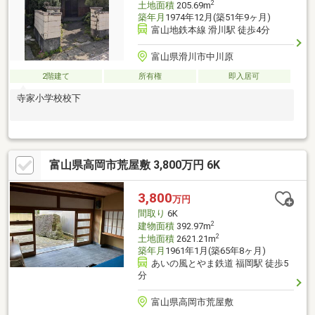
2
土地面積
205.69m
築年月
1974年12月(築51年9ヶ月)
富山地鉄本線 滑川駅 徒歩4分
富山県滑川市中川原
2階建て
所有権
即入居可
寺家小学校校下
富山県高岡市荒屋敷 3,800万円 6K
3,800
万円
間取り
6K
2
建物面積
392.97m
2
土地面積
2621.21m
築年月
1961年1月(築65年8ヶ月)
あいの風とやま鉄道 福岡駅 徒歩5
分
富山県高岡市荒屋敷