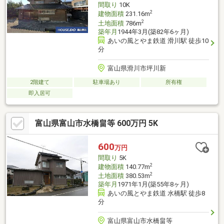
間取り
10K
2
建物面積
231.16m
2
土地面積
786m
築年月
1944年3月(築82年6ヶ月)
あいの風とやま鉄道 滑川駅 徒歩10
分
富山県滑川市坪川新
2階建て
駐車場あり
所有権
即入居可
富山県富山市水橋畠等 600万円 5K
600
万円
間取り
5K
2
建物面積
140.77m
2
土地面積
380.53m
築年月
1971年1月(築55年8ヶ月)
あいの風とやま鉄道 水橋駅 徒歩8
分
富山県富山市水橋畠等