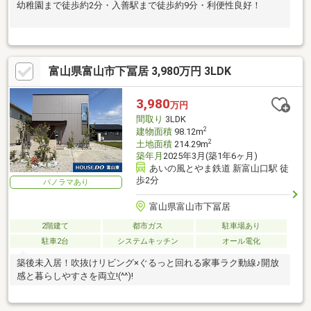
幼稚園まで徒歩約2分・入善駅まで徒歩約9分・利便性良好！
富山県富山市下冨居 3,980万円 3LDK
3,980
万円
間取り
3LDK
2
建物面積
98.12m
2
土地面積
214.29m
築年月
2025年3月(築1年6ヶ月)
あいの風とやま鉄道 新富山口駅 徒
歩2分
パノラマあり
富山県富山市下冨居
2階建て
都市ガス
駐車場あり
駐車2台
システムキッチン
オール電化
築後未入居！吹抜けリビング×ぐるっと回れる家事ラク動線♪開放
感と暮らしやすさを両立!(^^)!