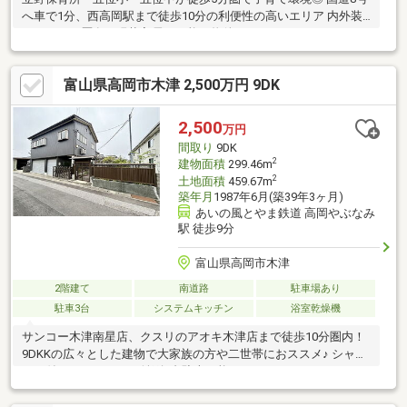
へ車で1分、西高岡駅まで徒歩10分の利便性の高いエリア 内外装
リフォーム歴有で現状入居も可能な物件！
富山県高岡市木津 2,500万円 9DK
2,500
万円
間取り
9DK
2
建物面積
299.46m
2
土地面積
459.67m
築年月
1987年6月(築39年3ヶ月)
あいの風とやま鉄道 高岡やぶなみ
駅 徒歩9分
富山県高岡市木津
2階建て
南道路
駐車場あり
駐車3台
システムキッチン
浴室乾燥機
サンコー木津南星店、クスリのアオキ木津店まで徒歩10分圏内！
9DKKの広々とした建物で大家族の方や二世帯におススメ♪ シャッ
ター付きガレージには並列3台駐車可能！！