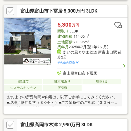
お持ちの方のお住み替えのご相談（３０分～）マイホーム購入は
富山県富山市下冨居 5,300万円 3LDK
人生の大切なご決断です。気になる点は何でもお気軽にご相談く
ださい。当社スタッフが、ご納得頂けるまでご相談をお受けいた
します。【0120-011-768】へお電話いただくか、【オレンジ色資
5,300
万円
料請求（無料）ボタン】【赤色見学予約をする（無料）ボタン】
間取り
3LDK
よりお問い合わせください。
2
建物面積
114.06m
2
土地面積
213.96m
築年月
2025年7月(築1年2ヶ月)
あいの風とやま鉄道 新富山口駅 徒
歩2分
その他の交通
富山県富山市下冨居
2階建て
駐車場あり
駐車2台
システムキッチン
所有権
おおよその所要時間や内容は、以下ご参考にしてみてください。
■現地／物件見学（３０分～）■ご希望条件のご相談（３０分～）
■資金計画のご相談（３０分～）■土地・家・マンションの探し方
のご相談（３０分～）■会社の強みのご紹介（３０分～）■持家を
お持ちの方のお住み替えのご相談（３０分～）マイホーム購入は
富山県高岡市木津 2,990万円 3LDK
人生の大切なご決断です。気になる点は何でもお気軽にご相談く
ださい。当社スタッフが、ご納得頂けるまでご相談をお受けいた