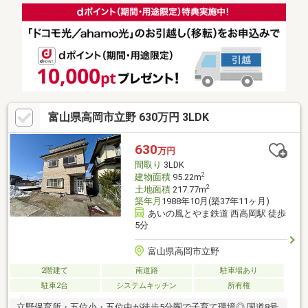
富山県高岡市立野 630万円 3LDK
630
万円
間取り
3LDK
2
建物面積
95.22m
2
土地面積
217.77m
築年月
1988年10月(築37年11ヶ月)
あいの風とやま鉄道 西高岡駅 徒歩
5分
富山県高岡市立野
2階建て
南道路
駐車場あり
駐車2台
システムキッチン
所有権
立野保育所・五位小・五位中が徒歩5分圏で子育て環境◎ 国道8号