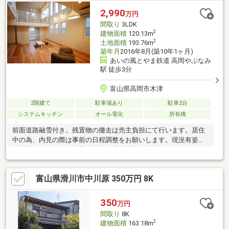
します。【0120-011-768】へお電話いただくか、【オレンジ色資
2,990
万円
料請求（無料）ボタン】【赤色見学予約をする（無料）ボタン】
間取り
3LDK
よりお問い合わせください。
2
建物面積
120.13m
2
土地面積
193.76m
築年月
2016年8月(築10年1ヶ月)
あいの風とやま鉄道 高岡やぶなみ
駅 徒歩3分
富山県高岡市木津
2階建て
駐車場あり
駐車2台
システムキッチン
オール電化
所有権
前面道路融雪付き。残置物の撤去は売主負担にて行います。居住
中の為、内見の際は事前の日程調整をお願いします。現況有姿で
の売買となります。売主の契約不適合責任は免責となります。
富山県滑川市中川原 350万円 8K
350
万円
間取り
8K
2
建物面積
163.18m