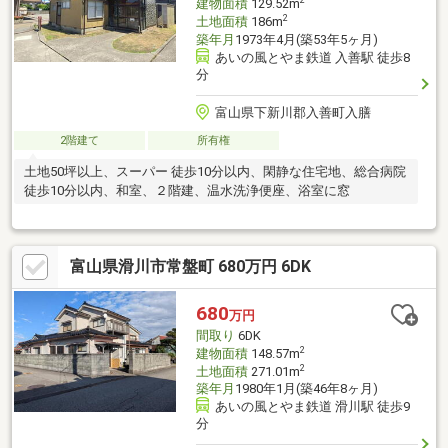
2
建物面積
129.52m
2
土地面積
186m
築年月
1973年4月(築53年5ヶ月)
あいの風とやま鉄道 入善駅 徒歩8
分
富山県下新川郡入善町入膳
2階建て
所有権
土地50坪以上、スーパー 徒歩10分以内、閑静な住宅地、総合病院
徒歩10分以内、和室、２階建、温水洗浄便座、浴室に窓
富山県滑川市常盤町 680万円 6DK
680
万円
間取り
6DK
2
建物面積
148.57m
2
土地面積
271.01m
築年月
1980年1月(築46年8ヶ月)
あいの風とやま鉄道 滑川駅 徒歩9
分