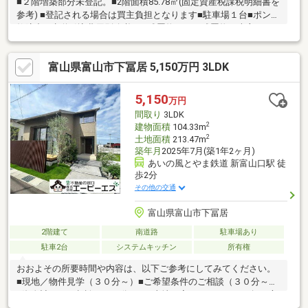
■２階増築部分未登記。■2階面積85.78㎡(固定資産税課税明細書を
参考) ■登記される場合は買主負担となります■駐車場１台■ポンプ
故障中 ■水道引込費用別途必要 ■残置物あり。残置物は売主にて
撤去予定です。 ■画像を加工修正しています。
富山県富山市下冨居 5,150万円 3LDK
5,150
万円
間取り
3LDK
2
建物面積
104.33m
2
土地面積
213.47m
築年月
2025年7月(築1年2ヶ月)
あいの風とやま鉄道 新富山口駅 徒
歩2分
その他の交通
富山県富山市下冨居
2階建て
南道路
駐車場あり
駐車2台
システムキッチン
所有権
おおよその所要時間や内容は、以下ご参考にしてみてください。
■現地／物件見学（３０分～）■ご希望条件のご相談（３０分～）
■資金計画のご相談（３０分～）■土地・家・マンションの探し方
のご相談（３０分～）■会社の強みのご紹介（３０分～）■持家を