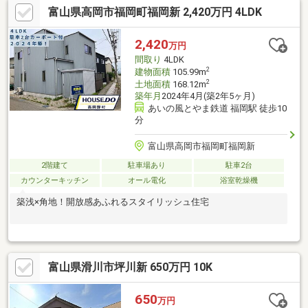
富山県高岡市福岡町福岡新 2,420万円 4LDK
2,420
万円
間取り
4LDK
2
建物面積
105.99m
2
土地面積
168.12m
築年月
2024年4月(築2年5ヶ月)
あいの風とやま鉄道 福岡駅 徒歩10
分
富山県高岡市福岡町福岡新
2階建て
駐車場あり
駐車2台
カウンターキッチン
オール電化
浴室乾燥機
築浅×角地！開放感あふれるスタイリッシュ住宅
富山県滑川市坪川新 650万円 10K
650
万円