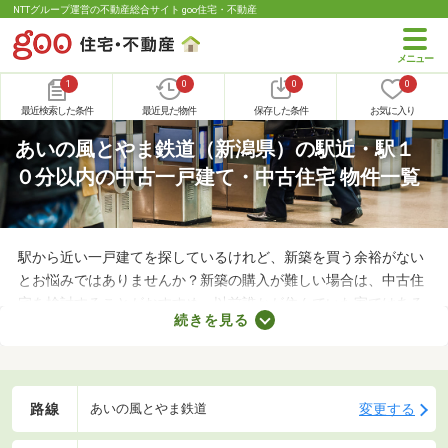
NTTグループ運営の不動産総合サイト goo住宅・不動産
1
0
0
0
最近検索した条件
最近見た物件
保存した条件
お気に入り
あいの風とやま鉄道（新潟県）の駅近・駅１
０分以内の中古一戸建て・中古住宅 物件一覧
駅から近い一戸建てを探しているけれど、新築を買う余裕がない
とお悩みではありませんか？新築の購入が難しい場合は、中古住
宅を検討することがおすすめ。以前誰かが住んでいた家ではある
続きを見る
ものの、費用を大幅に抑えられるメリットがあります。ここで
は、駅から徒歩10分以内の中古一戸建て物件を紹介します。
路線
変更する
あいの風とやま鉄道