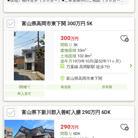
■現地／物件見学（３０分～）■ご希望条件のご相談（３０分～）
■資金計画のご相談（３０分～）■土地・家・マンションの探し方
のご相談（３０分～）■会社の強みのご紹介（３０分～）■持家を
お持ちの方のお住み替えのご相談（３０分～）マイホーム購入は
富山県高岡市東下関 300万円 5K
人生の大切なご決断です。気になる点は何でもお気軽にご相談く
ださい。当社スタッフが、ご納得頂けるまでご相談をお受けいた
します。【0120-011-768】へお電話いただくか、【オレンジ色資
300
万円
料請求（無料）ボタン】【赤色見学予約をする（無料）ボタン】
間取り
5K
よりお問い合わせください。
2
建物面積
55m
2
土地面積
102.8m
築年月
1973年10月(築52年11ヶ月)
万葉線 高岡駅駅 徒歩7分
富山県高岡市東下関
2階建て
南道路
所有権
即入居可
富山県下新川郡入善町入膳 290万円 6DK
290
万円
間取り
6DK