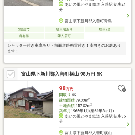
あいの風とやま鉄道 入善駅 徒歩21
分
富山県下新川郡入善町青島
2階建て
駐車場あり
駐車2台
所有権
即入居可
シャッター付き車庫あり・前面道路融雪付き！南向きのお庭あり
ます！
富山県下新川郡入善町横山 98万円 6K
98
万円
間取り
6K
2
建物面積
79.33m
2
土地面積
157.02m
築年月
1965年1月(築61年8ヶ月)
あいの風とやま鉄道 入善駅 徒歩35
分
富山県下新川郡入善町横山