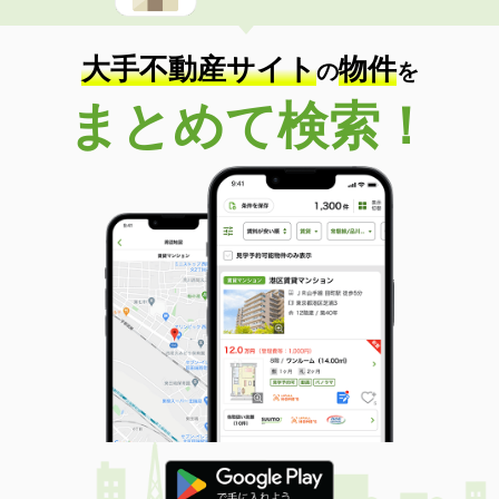
大手不動産サイト
物件
の
を
まとめて検索！