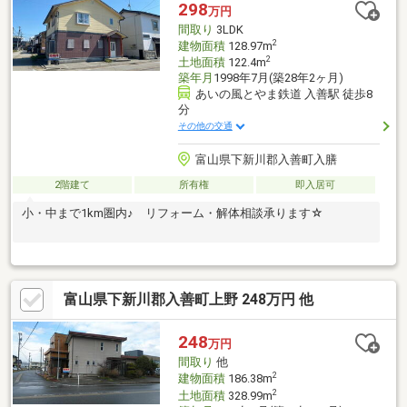
298
万円
間取り
3LDK
2
建物面積
128.97m
2
土地面積
122.4m
築年月
1998年7月(築28年2ヶ月)
あいの風とやま鉄道 入善駅 徒歩8
分
その他の交通
富山県下新川郡入善町入膳
2階建て
所有権
即入居可
小・中まで1km圏内♪ リフォーム・解体相談承ります☆
富山県下新川郡入善町上野 248万円 他
248
万円
間取り
他
2
建物面積
186.38m
2
土地面積
328.99m