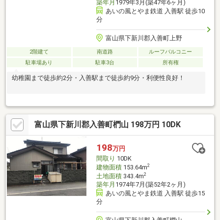
築年月
1979年3月(築47年6ヶ月)
あいの風とやま鉄道 入善駅 徒歩10
分
富山県下新川郡入善町上野
2階建て
南道路
ルーフバルコニー
駐車場あり
駐車3台
所有権
幼稚園まで徒歩約2分・入善駅まで徒歩約9分・利便性良好！
富山県下新川郡入善町椚山 198万円 10DK
198
万円
間取り
10DK
2
建物面積
153.64m
2
土地面積
343.4m
築年月
1974年7月(築52年2ヶ月)
あいの風とやま鉄道 入善駅 徒歩15
分