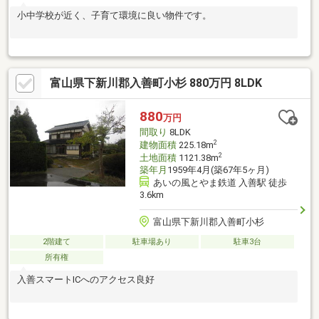
小中学校が近く、子育て環境に良い物件です。
富山県下新川郡入善町小杉 880万円 8LDK
880
万円
間取り
8LDK
2
建物面積
225.18m
2
土地面積
1121.38m
築年月
1959年4月(築67年5ヶ月)
あいの風とやま鉄道 入善駅 徒歩
3.6km
富山県下新川郡入善町小杉
2階建て
駐車場あり
駐車3台
所有権
入善スマートICへのアクセス良好