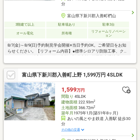
分
富山県下新川郡入善町椚山
3階建て以上
駐車場あり
駐車3台
リフォームリノベーシ
オール電化
所有権
ョン
8/7(金)～8/9(日)予約制見学会開催※当日予約OK。ご希望日をお知
らせください。【リフォーム内容】●標準シロアリ防除工事、ク
リーニング、鍵交換、雨漏り点検、設備点検●外構駐車場拡張、
庭木伐採【おすすめポイント】・本物件は条件により住宅ローン
減税が適用されます。・雨漏り、構造上主要な部分の欠陥や・腐
富山県下新川郡入善町上野 1,599万円 4SLDK
食、給排水管の故障や漏水についてお引渡しより２年間保証。・
シロアリ防除工事施工後5年間保証。・新品の照明器具設置予定な
ので入居後にすぐに生活が始められます。・お客様に合わせたロ
1,599
万円
ーンの組み方や金融機関をご提案。住宅ローンが初めての方でも
間取り
4SLDK
お
2
建物面積
222.93m
2
土地面積
366.72m
築年月
1975年1月(築51年8ヶ月)
あいの風とやま鉄道 入善駅 徒歩30
分
その他の交通