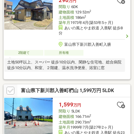
290
万円
間取り
6DK
2
建物面積
129.52m
2
土地面積
186m
築年月
1973年4月(築53年5ヶ月)
あいの風とやま鉄道 入善駅 徒歩8
分
富山県下新川郡入善町入膳
2階建て
所有権
土地50坪以上、スーパー 徒歩10分以内、閑静な住宅地、総合病院
徒歩10分以内、和室、２階建、温水洗浄便座、浴室に窓
富山県下新川郡入善町椚山 1,599万円 5LDK
1,599
万円
間取り
5LDK
2
建物面積
166.71m
2
土地面積
290.73m
築年月
1999年7月(築27年2ヶ月)
あいの風とやま鉄道 入善駅 徒歩23