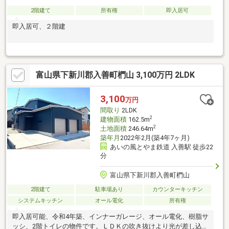
2階建て
所有権
即入居可
即入居可、２階建
富山県下新川郡入善町椚山 3,100万円 2LDK
3,100
万円
間取り
2LDK
2
建物面積
162.5m
2
土地面積
246.64m
築年月
2022年2月(築4年7ヶ月)
あいの風とやま鉄道 入善駅 徒歩22
分
富山県下新川郡入善町椚山
2階建て
駐車場あり
カウンターキッチン
システムキッチン
オール電化
所有権
即入居可能、令和4年築、インナーガレージ、オール電化、樹脂サ
ッシ、2階トイレの物件です。ＬＤＫの吹き抜けより光が差し込