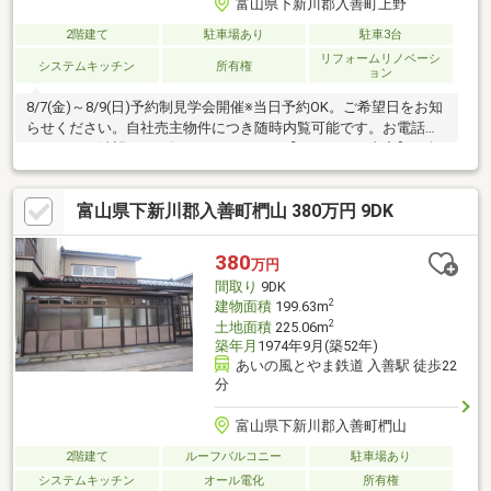
富山県下新川郡入善町上野
2階建て
駐車場あり
駐車3台
リフォームリノベーシ
システムキッチン
所有権
ョン
8/7(金)～8/9(日)予約制見学会開催※当日予約OK。ご希望日をお知
らせください。自社売主物件につき随時内覧可能です。お電話か
メールでご希望日をお知らせください。【リフォーム内容】●耐
震補強工事予定駐車場拡張、下水道接続、水回り設備交換、玄関
扉交換、室内ドア交換、床材上張り、クロス張替え【おすすめポ
富山県下新川郡入善町椚山 380万円 9DK
イント】・耐震適合証明書を取得すれば（要別途費用）、条件に
より住宅ローン減税や不動産取得税減税の対象になります。【周
辺施設】・上青小学校まで約650ｍ（徒歩約9分）・入善西中学校
380
万円
まで約350ｍ（徒歩5分）・大阪屋ショップ入善店様まで約110
間取り
9DK
2
建物面積
199.63m
2
土地面積
225.06m
築年月
1974年9月(築52年)
あいの風とやま鉄道 入善駅 徒歩22
分
富山県下新川郡入善町椚山
2階建て
ルーフバルコニー
駐車場あり
システムキッチン
オール電化
所有権