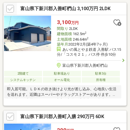
富山県下新川郡入善町椚山 3,100万円 2LDK
3,100
万円
間取り
2LDK
2
建物面積
162.5m
2
土地面積
246.64m
築年月
2022年2月(築4年7ヶ月)
あいの風とやま鉄道 入善駅 バス15
分/「コスモ２１」バス停 停歩10分
富山県下新川郡入善町椚山
2階建て
駐車場あり
駐車3台
システムキッチン
オール電化
所有権
即入居可能。ＬＤＫの吹き抜けより光が差し込み、心地良い生活
を送れます。近隣はスーパーやドラッグストアーがあります。現
況有姿での売買となります。売主の契約不適合責任は免責です。
富山県下新川郡入善町入膳 290万円 6DK