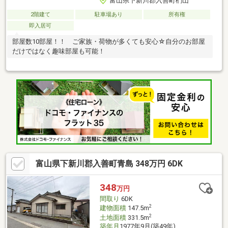
富山県下新川郡入善町椚山
2階建て
駐車場あり
所有権
即入居可
部屋数10部屋！！ ご家族・荷物が多くても安心☆自分のお部屋
だけではなく趣味部屋も可能！
富山県下新川郡入善町青島 348万円 6DK
348
万円
間取り
6DK
2
建物面積
147.5m
2
土地面積
331.5m
築年月
1977年9月(築49年)