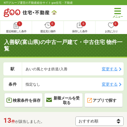
NTTグループ運営の不動産総合サイト goo住宅・不動産
1
0
0
0
最近検索した条件
最近見た物件
保存した条件
お気に入り
入善駅(富山県)の中古一戸建て・中古住宅 物件一
覧
駅
変更する
あいの風とやま鉄道/入善
条件
変更する
指定なし
新着メールを受
検索条件を保存
アプリで探す
取る
13
件
が該当しました。