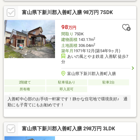
富山県下新川郡入善町入膳 98万円 7SDK
98
万円
間取り
7SDK
2
建物面積
143.17m
2
土地面積
306.04m
築年月
1971年12月(築54年9ヶ月)
あいの風とやま鉄道 入善駅 徒歩7
分
富山県下新川郡入善町入膳
2階建て
駐車場あり
駐車2台
所有権
即入居可
入善町中心部のお手頃一軒家です！静かな住宅地で環境良好♪ 通
勤にも子育てにもお勧めです！
富山県下新川郡入善町入膳 298万円 3LDK