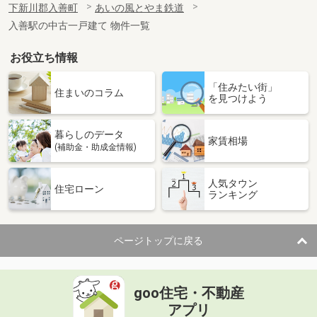
下新川郡入善町
あいの風とやま鉄道
入善駅の中古一戸建て 物件一覧
お役立ち情報
「住みたい街」
住まいのコラム
を見つけよう
暮らしのデータ
家賃相場
(補助金・助成金情報)
人気タウン
住宅ローン
ランキング
ページトップに戻る
goo住宅・不動産
アプリ